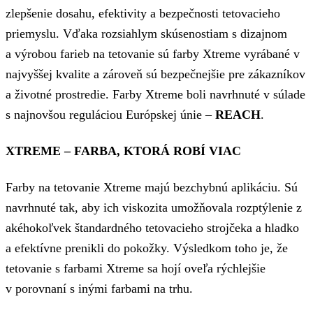
zlepšenie dosahu, efektivity a bezpečnosti tetovacieho
priemyslu. Vďaka rozsiahlym skúsenostiam s dizajnom
a výrobou farieb na tetovanie sú farby Xtreme vyrábané v
najvyššej kvalite a zároveň sú bezpečnejšie pre zákazníkov
a životné prostredie. Farby Xtreme boli navrhnuté v súlade
s najnovšou reguláciou Európskej únie –
REACH
.
XTREME – FARBA, KTORÁ ROBÍ VIAC
Farby na tetovanie Xtreme majú bezchybnú aplikáciu. Sú
navrhnuté tak, aby ich viskozita umožňovala rozptýlenie z
akéhokoľvek štandardného tetovacieho strojčeka a hladko
a efektívne prenikli do pokožky. Výsledkom toho je, že
tetovanie s farbami Xtreme sa hojí oveľa rýchlejšie
v porovnaní s inými farbami na trhu.