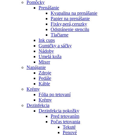
Pomôcky
Prenášanie
Kvapalina na prenášanie
Papier na prenášanie
Fixky,perá,ceruzky
Odstránenie stencilu
Tlačiarne
Ink cups
Gumičky a sáčky
Nádoby
Umelá koža
Mixer
Napájanie
Zdroje
Pedále
Káble
Krémy
Fólia po tetovaní
Krémy
Dezinfekcia
Dezinfekcia pokožky
Pred tetovaním
Počas tetovania
Tekuté
Penové