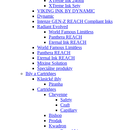
XTreme Ink 240ml
XTreme Ink Sety
VIKING INK BY DYNAMIC
Dynamic
Intenze GEN-Z REACH Compliant Inks
Radiant Evolved
World Famous Limitless
Panthera REACH
Eternal Ink REACH
World Famous Limitless
Panthera REACH
Eternal Ink REACH
Mixing Solution
Špeciálne produkty
Ihly a Cartridges
Klasické ihly
Piranha
Cartridges
Cheyenne
Safety
Craft
Capillary
Bishop
Prodak
Kwadron