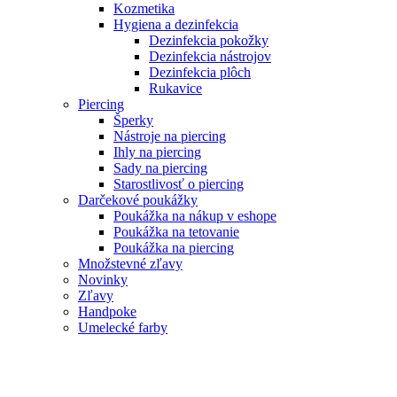
Kozmetika
Hygiena a dezinfekcia
Dezinfekcia pokožky
Dezinfekcia nástrojov
Dezinfekcia plôch
Rukavice
Piercing
Šperky
Nástroje na piercing
Ihly na piercing
Sady na piercing
Starostlivosť o piercing
Darčekové poukážky
Poukážka na nákup v eshope
Poukážka na tetovanie
Poukážka na piercing
Množstevné zľavy
Novinky
Zľavy
Handpoke
Umelecké farby