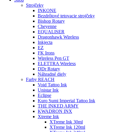
Strojčeky
INKONE
Bezdrôtové tetovacie strojčeky
Bishop Rotary
Cheyenne
EQUALISER
Dragonhawk Wireless
Inkjecta
EZ
FK Irons
Wireless Pen GT
ELETTRA Wireless
DDr Rotary
Náhradné diely
Farby REACH
Void Tattoo Ink
Unistar Ink
Eclipse
Kuro Sumi Imperial Tattoo Ink
THE INKED ARMY
KWADRON INX
Xtreme Ink
XTreme Ink 30ml
XTreme Ink 120ml