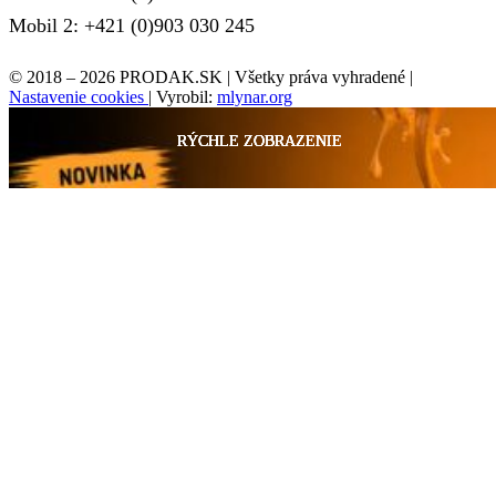
Mobil 2: +421 (0)903 030 245
© 2018 – 2026 PRODAK.SK | Všetky práva vyhradené |
Nastavenie cookies
| Vyrobil:
mlynar.org
RÝCHLE ZOBRAZENIE
RÝCHLE ZOBRAZENIE
RÝCHLE ZOBRAZENIE
RÝCHLE ZOBRAZENIE
RÝCHLE ZOBRAZENIE