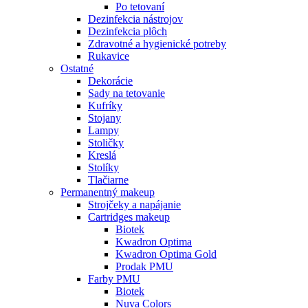
Po tetovaní
Dezinfekcia nástrojov
Dezinfekcia plôch
Zdravotné a hygienické potreby
Rukavice
Ostatné
Dekorácie
Sady na tetovanie
Kufríky
Stojany
Lampy
Stoličky
Kreslá
Stolíky
Tlačiarne
Permanentný makeup
Strojčeky a napájanie
Cartridges makeup
Biotek
Kwadron Optima
Kwadron Optima Gold
Prodak PMU
Farby PMU
Biotek
Nuva Colors