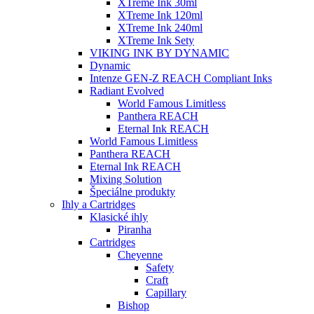
XTreme Ink 30ml
XTreme Ink 120ml
XTreme Ink 240ml
XTreme Ink Sety
VIKING INK BY DYNAMIC
Dynamic
Intenze GEN-Z REACH Compliant Inks
Radiant Evolved
World Famous Limitless
Panthera REACH
Eternal Ink REACH
World Famous Limitless
Panthera REACH
Eternal Ink REACH
Mixing Solution
Špeciálne produkty
Ihly a Cartridges
Klasické ihly
Piranha
Cartridges
Cheyenne
Safety
Craft
Capillary
Bishop