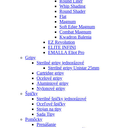
Round Liner
Whip Shading
Round Shader
Flat
Magnum
Soft Edge Magnum
Combat Magnum
Kwadron Balenia
EZ Revolution
ELITE INFINI
EMALLA Eliot Pro
Gripy
Sterilné gripy jednorázové
Sterilné gripy Unistar 25mm
Cartridge gripy
Ocelové gripy
Aluminiové gripy
Nylonové gripy
Špičky
Sterilné špičky jednorázové
Oceľové špičky
Stojan na tipy
Sada Tipy
Pomôcky
Prenášanie