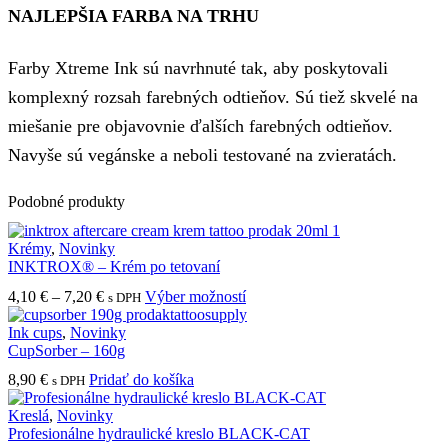
NAJLEPŠIA FARBA NA TRHU
Farby Xtreme Ink sú navrhnuté tak, aby poskytovali
komplexný rozsah farebných odtieňov. Sú tiež skvelé na
miešanie pre objavovnie ďalších farebných odtieňov.
Navyše sú vegánske a neboli testované na zvieratách.
Podobné produkty
Krémy
,
Novinky
INKTROX® – Krém po tetovaní
Price
Tento
4,10
€
–
7,20
€
Výber možností
s DPH
range:
produkt
4,10 €
má
Ink cups
,
Novinky
through
viacero
CupSorber – 160g
7,20 €
variantov.
8,90
€
Pridať do košíka
s DPH
Možnosti
si
Kreslá
,
Novinky
môžete
Profesionálne hydraulické kreslo BLACK-CAT
vybrať