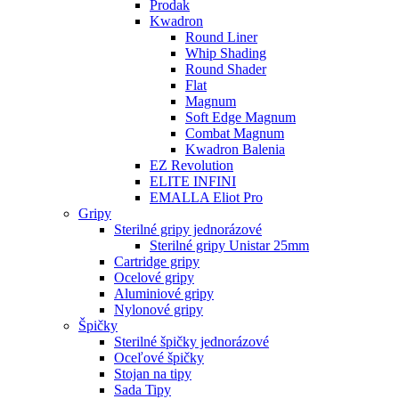
Prodak
Kwadron
Round Liner
Whip Shading
Round Shader
Flat
Magnum
Soft Edge Magnum
Combat Magnum
Kwadron Balenia
EZ Revolution
ELITE INFINI
EMALLA Eliot Pro
Gripy
Sterilné gripy jednorázové
Sterilné gripy Unistar 25mm
Cartridge gripy
Ocelové gripy
Aluminiové gripy
Nylonové gripy
Špičky
Sterilné špičky jednorázové
Oceľové špičky
Stojan na tipy
Sada Tipy