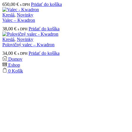
na
650,00
€
Pridať do košíka
s DPH
stránke
produktu.
Kreslá
,
Novinky
Valec – Kwadron
38,00
€
Pridať do košíka
s DPH
Kreslá
,
Novinky
Polovičný valec – Kwadron
34,00
€
Pridať do košíka
s DPH
Domov
Eshop
0
Košík