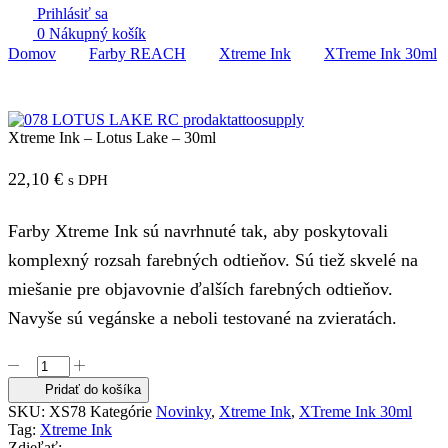
Prihlásiť sa
0
Nákupný košík
Domov
Farby REACH
Xtreme Ink
XTreme Ink 30ml
Xtreme Ink – Lotus Lake – 30ml
22,10
€
s DPH
Farby Xtreme Ink sú navrhnuté tak, aby poskytovali
komplexný rozsah farebných odtieňov. Sú tiež skvelé na
miešanie pre objavovnie ďalších farebných odtieňov.
Navyše sú vegánske a neboli testované na zvieratách.
množstvo
Xtreme
Pridať do košíka
Ink
SKU:
XS78
Kategórie
Novinky
,
Xtreme Ink
,
XTreme Ink 30ml
-
Tag:
Xtreme Ink
Lotus
Zdieľať: