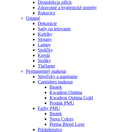
Dezinfekcia plôch
Zdravotné a hygienické potreby
Rukavice
Ostatné
Dekorácie
Sady na tetovanie
Kufríky
Stojany
Lampy
Stoličky
Kreslá
Stolíky
Tlačiarne
Permanentný makeup
Strojčeky a napájanie
Cartridges makeup
Biotek
Kwadron Optima
Kwadron Optima Gold
Prodak PMU
Farby PMU
Biotek
Nuva Colors
Perma Blend Luxe
Príslušenstvo