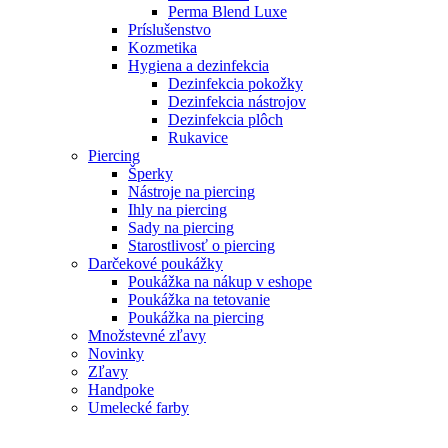
Perma Blend Luxe
Príslušenstvo
Kozmetika
Hygiena a dezinfekcia
Dezinfekcia pokožky
Dezinfekcia nástrojov
Dezinfekcia plôch
Rukavice
Piercing
Šperky
Nástroje na piercing
Ihly na piercing
Sady na piercing
Starostlivosť o piercing
Darčekové poukážky
Poukážka na nákup v eshope
Poukážka na tetovanie
Poukážka na piercing
Množstevné zľavy
Novinky
Zľavy
Handpoke
Umelecké farby