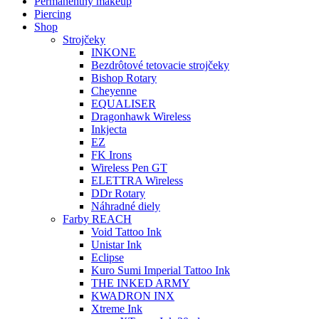
Permanentný makeup
Piercing
Shop
Strojčeky
INKONE
Bezdrôtové tetovacie strojčeky
Bishop Rotary
Cheyenne
EQUALISER
Dragonhawk Wireless
Inkjecta
EZ
FK Irons
Wireless Pen GT
ELETTRA Wireless
DDr Rotary
Náhradné diely
Farby REACH
Void Tattoo Ink
Unistar Ink
Eclipse
Kuro Sumi Imperial Tattoo Ink
THE INKED ARMY
KWADRON INX
Xtreme Ink