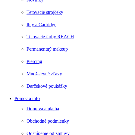
Tetovacie strojčeky
Ihly a Cartridge
Tetovacie farby REACH
Permanentný makeup
Piercing
Množstevné zľavy
Darčekové poukážky
Pomoc a info
Doprava a platba
Obchodné podmienky
Odstúpenie od zmluvy