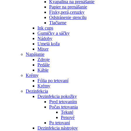
Kvapalina na prenášanie
Papier na prenášanie
Fixky,perá,ceruzky
Odstránenie stencilu
Tlačiarne
Ink cups
Gumičky a sáčky
Nádoby
Umelá koža
Mixer
Napájanie
Zdroje
Pedále
Káble
Krémy
Fólia po tetovaní
Krémy
Dezinfekcia
Dezinfekcia pokožky
Pred tetovaním
Počas tetovania
Tekuté
Penové
Po tetovaní
Dezinfekcia nástrojov