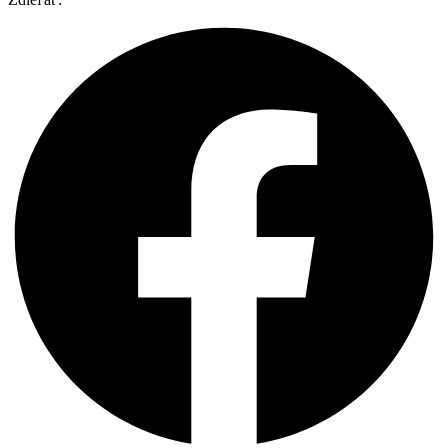
Lake
-
30ml