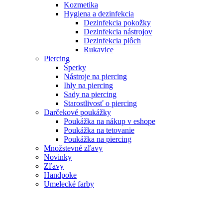
Kozmetika
Hygiena a dezinfekcia
Dezinfekcia pokožky
Dezinfekcia nástrojov
Dezinfekcia plôch
Rukavice
Piercing
Šperky
Nástroje na piercing
Ihly na piercing
Sady na piercing
Starostlivosť o piercing
Darčekové poukážky
Poukážka na nákup v eshope
Poukážka na tetovanie
Poukážka na piercing
Množstevné zľavy
Novinky
Zľavy
Handpoke
Umelecké farby