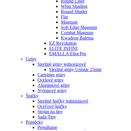
Round Liner
Whip Shading
Round Shader
Flat
Magnum
Soft Edge Magnum
Combat Magnum
Kwadron Balenia
EZ Revolution
ELITE INFINI
EMALLA Eliot Pro
Gripy
Sterilné gripy jednorázové
Sterilné gripy Unistar 25mm
Cartridge gripy
Ocelové gripy
Aluminiové gripy
Nylonové gripy
Špičky
Sterilné špičky jednorázové
Oceľové špičky
Stojan na tipy
Sada Tipy
Pomôcky
Prenášanie