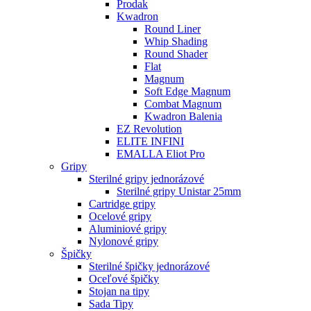
Prodak
Kwadron
Round Liner
Whip Shading
Round Shader
Flat
Magnum
Soft Edge Magnum
Combat Magnum
Kwadron Balenia
EZ Revolution
ELITE INFINI
EMALLA Eliot Pro
Gripy
Sterilné gripy jednorázové
Sterilné gripy Unistar 25mm
Cartridge gripy
Ocelové gripy
Aluminiové gripy
Nylonové gripy
Špičky
Sterilné špičky jednorázové
Oceľové špičky
Stojan na tipy
Sada Tipy