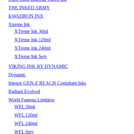
THE INKED ARMY
KWADRON INX
Xtreme Ink
XTreme Ink 30ml
XTreme Ink 120ml
XTreme Ink 240ml
XTreme Ink Sety
VIKING INK BY DYNAMIC
Dynamic
Intenze GEN-Z REACH Compliant Inks
Radiant Evolved
World Famous Limitless
WFL 30ml
WFL 120ml
WFL 240ml
WFL Sety