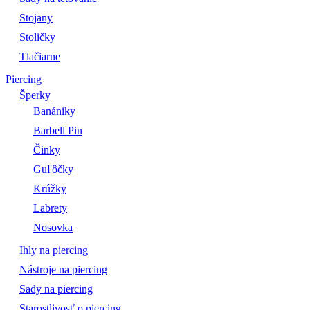
Stojany
Stoličky
Tlačiarne
Piercing
Šperky
Banániky
Barbell Pin
Činky
Guľôčky
Krúžky
Labrety
Nosovka
Ihly na piercing
Nástroje na piercing
Sady na piercing
Starostlivosť o piercing