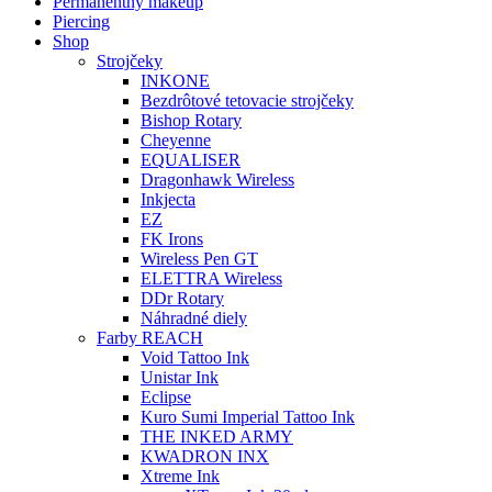
Permanentný makeup
Piercing
Shop
Strojčeky
INKONE
Bezdrôtové tetovacie strojčeky
Bishop Rotary
Cheyenne
EQUALISER
Dragonhawk Wireless
Inkjecta
EZ
FK Irons
Wireless Pen GT
ELETTRA Wireless
DDr Rotary
Náhradné diely
Farby REACH
Void Tattoo Ink
Unistar Ink
Eclipse
Kuro Sumi Imperial Tattoo Ink
THE INKED ARMY
KWADRON INX
Xtreme Ink