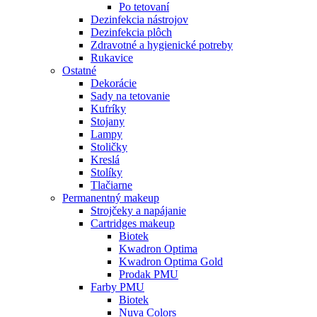
Po tetovaní
Dezinfekcia nástrojov
Dezinfekcia plôch
Zdravotné a hygienické potreby
Rukavice
Ostatné
Dekorácie
Sady na tetovanie
Kufríky
Stojany
Lampy
Stoličky
Kreslá
Stolíky
Tlačiarne
Permanentný makeup
Strojčeky a napájanie
Cartridges makeup
Biotek
Kwadron Optima
Kwadron Optima Gold
Prodak PMU
Farby PMU
Biotek
Nuva Colors