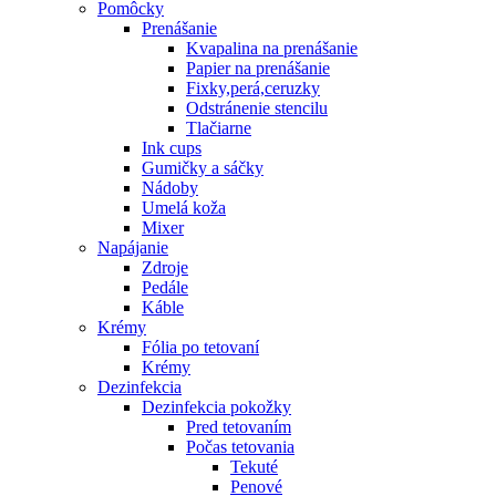
Pomôcky
Prenášanie
Kvapalina na prenášanie
Papier na prenášanie
Fixky,perá,ceruzky
Odstránenie stencilu
Tlačiarne
Ink cups
Gumičky a sáčky
Nádoby
Umelá koža
Mixer
Napájanie
Zdroje
Pedále
Káble
Krémy
Fólia po tetovaní
Krémy
Dezinfekcia
Dezinfekcia pokožky
Pred tetovaním
Počas tetovania
Tekuté
Penové