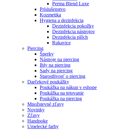
Perma Blend Luxe
Príslušenstvo
Kozmetika
Hygiena a dezinfekcia
Dezinfekcia pokožky
Dezinfekcia nástrojov
Dezinfekcia plôch
Rukavice
Piercing
Šperky
Nástroje na piercing
Ihly na piercing
Sady na piercing
Starostlivosť o piercing
Darčekové poukážky
Poukážka na nákup v eshope
Poukážka na tetovanie
Poukážka na piercing
Množstevné zľavy
Novinky
Zľavy
Handpoke
Umelecké farby