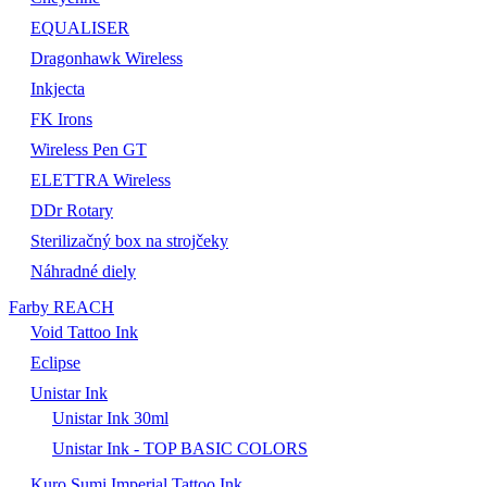
EQUALISER
Dragonhawk Wireless
Inkjecta
FK Irons
Wireless Pen GT
ELETTRA Wireless
DDr Rotary
Sterilizačný box na strojčeky
Náhradné diely
Farby REACH
Void Tattoo Ink
Eclipse
Unistar Ink
Unistar Ink 30ml
Unistar Ink - TOP BASIC COLORS
Kuro Sumi Imperial Tattoo Ink