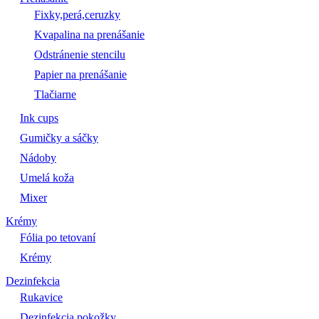
Fixky,perá,ceruzky
Kvapalina na prenášanie
Odstránenie stencilu
Papier na prenášanie
Tlačiarne
Ink cups
Gumičky a sáčky
Nádoby
Umelá koža
Mixer
Krémy
Fólia po tetovaní
Krémy
Dezinfekcia
Rukavice
Dezinfekcia pokožky