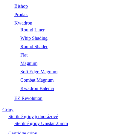
Bishop
Prodak
Kwadron
Round Liner
Whip Shading
Round Shader
Flat
Magnum
Soft Edge Magnum
Combat Magnum
Kwadron Balenia
EZ Revolution
Gripy
Sterilné gripy jednorázové
Sterilné gripy Unistar 25mm
Cartridge gripy