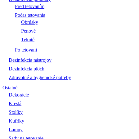
Pred tetovaním
Počas tetovania
Obrúsky
Penové
Tekuté
Po tetovaní
Dezinfekcia nástrojov
Dezinfekcia plôch
Zdravotné a hygienické potreby
Ostatné
Dekorácie
Kreslá
Stolíky
Kufríky
Lampy
Sady na tetovanie