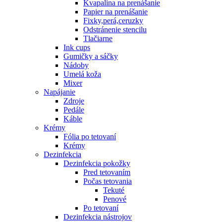
Kvapalina na prenášanie
Papier na prenášanie
Fixky,perá,ceruzky
Odstránenie stencilu
Tlačiarne
Ink cups
Gumičky a sáčky
Nádoby
Umelá koža
Mixer
Napájanie
Zdroje
Pedále
Káble
Krémy
Fólia po tetovaní
Krémy
Dezinfekcia
Dezinfekcia pokožky
Pred tetovaním
Počas tetovania
Tekuté
Penové
Po tetovaní
Dezinfekcia nástrojov