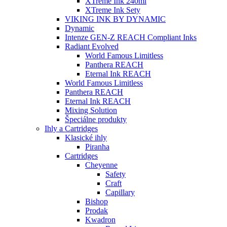
XTreme Ink 240ml
XTreme Ink Sety
VIKING INK BY DYNAMIC
Dynamic
Intenze GEN-Z REACH Compliant Inks
Radiant Evolved
World Famous Limitless
Panthera REACH
Eternal Ink REACH
World Famous Limitless
Panthera REACH
Eternal Ink REACH
Mixing Solution
Špeciálne produkty
Ihly a Cartridges
Klasické ihly
Piranha
Cartridges
Cheyenne
Safety
Craft
Capillary
Bishop
Prodak
Kwadron