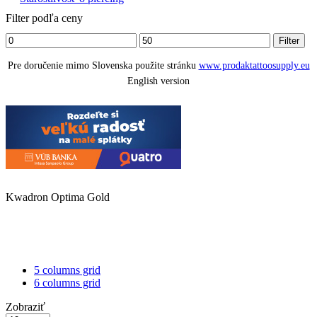
Filter podľa ceny
Minimálna
Maximálna
Filter
cena
cena
Pre doručenie mimo Slovenska použite stránku
www.prodaktattoosupply.eu
English version
Kwadron Optima Gold
4
columns
List
grid
5 columns grid
6 columns grid
Zobraziť