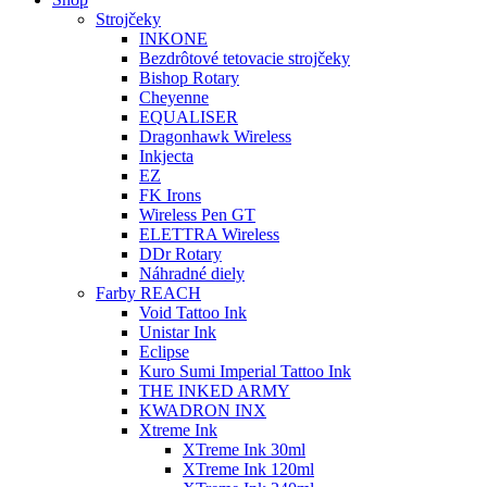
Strojčeky
INKONE
Bezdrôtové tetovacie strojčeky
Bishop Rotary
Cheyenne
EQUALISER
Dragonhawk Wireless
Inkjecta
EZ
FK Irons
Wireless Pen GT
ELETTRA Wireless
DDr Rotary
Náhradné diely
Farby REACH
Void Tattoo Ink
Unistar Ink
Eclipse
Kuro Sumi Imperial Tattoo Ink
THE INKED ARMY
KWADRON INX
Xtreme Ink
XTreme Ink 30ml
XTreme Ink 120ml