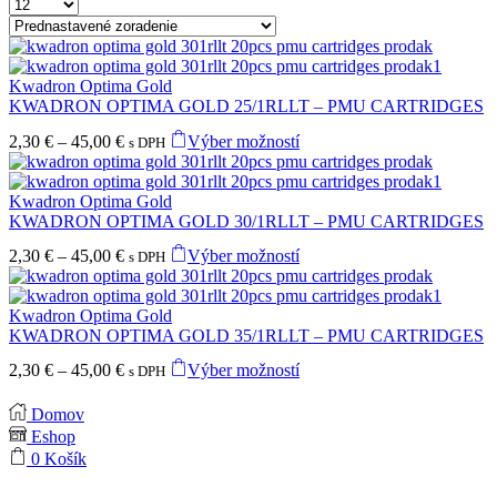
Products
per
page
Kwadron Optima Gold
KWADRON OPTIMA GOLD 25/1RLLT – PMU CARTRIDGES
Price
Tento
2,30
€
–
45,00
€
Výber možností
s DPH
range:
produkt
2,30 €
má
through
viacero
Kwadron Optima Gold
45,00 €
variantov.
KWADRON OPTIMA GOLD 30/1RLLT – PMU CARTRIDGES
Možnosti
Price
Tento
2,30
€
–
45,00
€
Výber možností
si
s DPH
range:
produkt
môžete
2,30 €
má
vybrať
through
viacero
Kwadron Optima Gold
na
45,00 €
variantov.
KWADRON OPTIMA GOLD 35/1RLLT – PMU CARTRIDGES
stránke
Možnosti
produktu.
Price
Tento
2,30
€
–
45,00
€
Výber možností
si
s DPH
range:
produkt
môžete
2,30 €
má
vybrať
Domov
through
viacero
na
Eshop
45,00 €
variantov.
stránke
0
Košík
Možnosti
produktu.
si