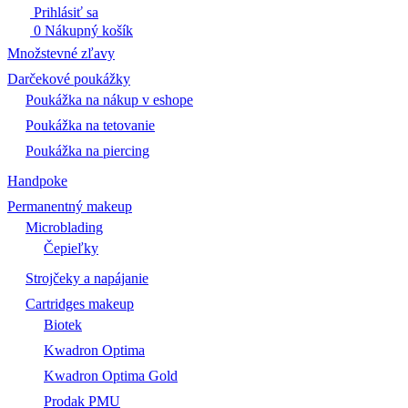
Prihlásiť sa
0
Nákupný košík
Množstevné zľavy
Darčekové poukážky
Poukážka na nákup v eshope
Poukážka na tetovanie
Poukážka na piercing
Handpoke
Permanentný makeup
Microblading
Čepieľky
Strojčeky a napájanie
Cartridges makeup
Biotek
Kwadron Optima
Kwadron Optima Gold
Prodak PMU