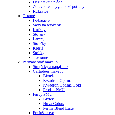
Dezinfekcia plôch
Zdravotné a hygienické potreby
Rukavice
Ostatné
Dekorácie
Sady na tetovanie
Kufríky
Stojany
Lampy
Stoličky
Kreslá
Stolíky
Tlačiarne
Permanentný makeup
Strojčeky a napájanie
Cartridges makeup
Biotek
Kwadron Optima
Kwadron Optima Gold
Prodak PMU
Farby PMU
Biotek
Nuva Colors
Perma Blend Luxe
Príslušenstvo