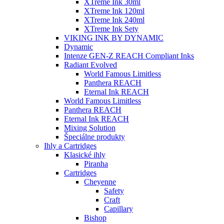
XTreme Ink 30ml
XTreme Ink 120ml
XTreme Ink 240ml
XTreme Ink Sety
VIKING INK BY DYNAMIC
Dynamic
Intenze GEN-Z REACH Compliant Inks
Radiant Evolved
World Famous Limitless
Panthera REACH
Eternal Ink REACH
World Famous Limitless
Panthera REACH
Eternal Ink REACH
Mixing Solution
Špeciálne produkty
Ihly a Cartridges
Klasické ihly
Piranha
Cartridges
Cheyenne
Safety
Craft
Capillary
Bishop