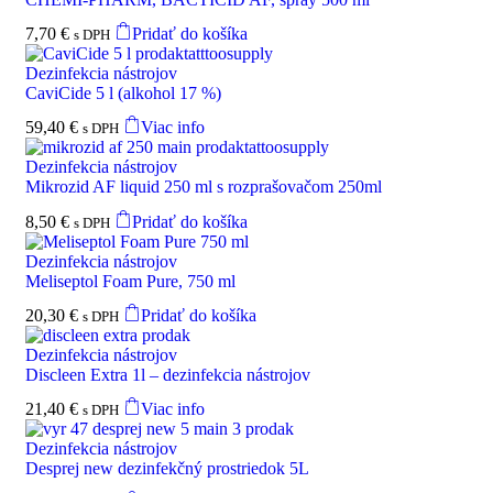
7,70
€
Pridať do košíka
s DPH
Dezinfekcia nástrojov
CaviCide 5 l (alkohol 17 %)
59,40
€
Viac info
s DPH
Dezinfekcia nástrojov
Mikrozid AF liquid 250 ml s rozprašovačom 250ml
8,50
€
Pridať do košíka
s DPH
Dezinfekcia nástrojov
Meliseptol Foam Pure, 750 ml
20,30
€
Pridať do košíka
s DPH
Dezinfekcia nástrojov
Discleen Extra 1l – dezinfekcia nástrojov
21,40
€
Viac info
s DPH
Dezinfekcia nástrojov
Desprej new dezinfekčný prostriedok 5L