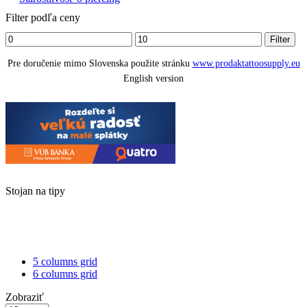
Filter podľa ceny
Minimálna
Maximálna
Filter
cena
cena
Pre doručenie mimo Slovenska použite stránku
www.prodaktattoosupply.eu
English version
Stojan na tipy
4
columns
List
grid
5 columns grid
6 columns grid
Zobraziť