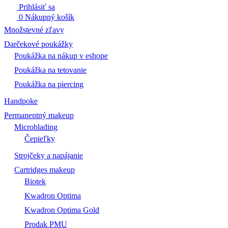
Prihlásiť sa
0
Nákupný košík
Množstevné zľavy
Darčekové poukážky
Poukážka na nákup v eshope
Poukážka na tetovanie
Poukážka na piercing
Handpoke
Permanentný makeup
Microblading
Čepieľky
Strojčeky a napájanie
Cartridges makeup
Biotek
Kwadron Optima
Kwadron Optima Gold
Prodak PMU