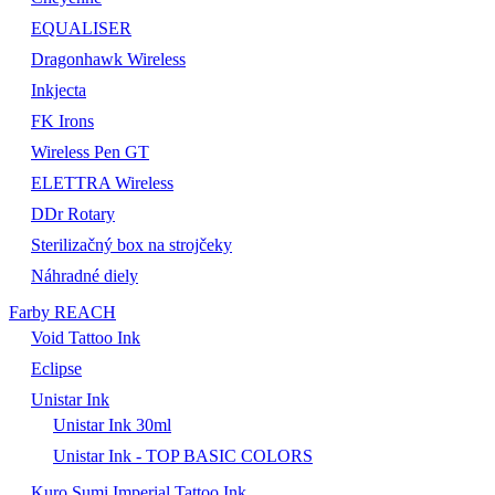
EQUALISER
Dragonhawk Wireless
Inkjecta
FK Irons
Wireless Pen GT
ELETTRA Wireless
DDr Rotary
Sterilizačný box na strojčeky
Náhradné diely
Farby REACH
Void Tattoo Ink
Eclipse
Unistar Ink
Unistar Ink 30ml
Unistar Ink - TOP BASIC COLORS
Kuro Sumi Imperial Tattoo Ink