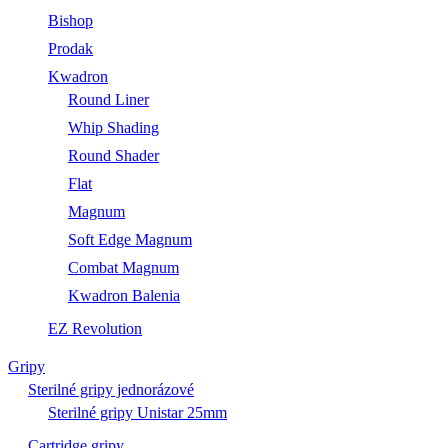
Bishop
Prodak
Kwadron
Round Liner
Whip Shading
Round Shader
Flat
Magnum
Soft Edge Magnum
Combat Magnum
Kwadron Balenia
EZ Revolution
Gripy
Sterilné gripy jednorázové
Sterilné gripy Unistar 25mm
Cartridge gripy