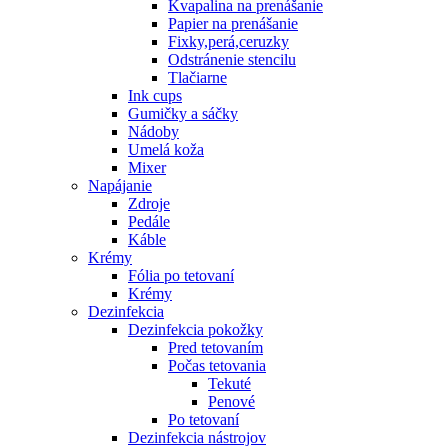
Kvapalina na prenášanie
Papier na prenášanie
Fixky,perá,ceruzky
Odstránenie stencilu
Tlačiarne
Ink cups
Gumičky a sáčky
Nádoby
Umelá koža
Mixer
Napájanie
Zdroje
Pedále
Káble
Krémy
Fólia po tetovaní
Krémy
Dezinfekcia
Dezinfekcia pokožky
Pred tetovaním
Počas tetovania
Tekuté
Penové
Po tetovaní
Dezinfekcia nástrojov