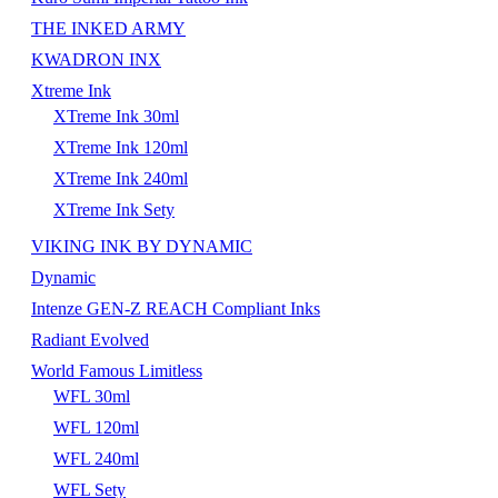
THE INKED ARMY
KWADRON INX
Xtreme Ink
XTreme Ink 30ml
XTreme Ink 120ml
XTreme Ink 240ml
XTreme Ink Sety
VIKING INK BY DYNAMIC
Dynamic
Intenze GEN-Z REACH Compliant Inks
Radiant Evolved
World Famous Limitless
WFL 30ml
WFL 120ml
WFL 240ml
WFL Sety