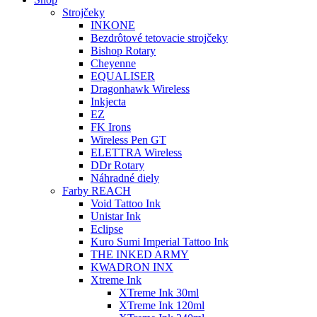
Strojčeky
INKONE
Bezdrôtové tetovacie strojčeky
Bishop Rotary
Cheyenne
EQUALISER
Dragonhawk Wireless
Inkjecta
EZ
FK Irons
Wireless Pen GT
ELETTRA Wireless
DDr Rotary
Náhradné diely
Farby REACH
Void Tattoo Ink
Unistar Ink
Eclipse
Kuro Sumi Imperial Tattoo Ink
THE INKED ARMY
KWADRON INX
Xtreme Ink
XTreme Ink 30ml
XTreme Ink 120ml