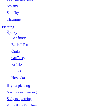
Stojany
Stoličky
Tlačiarne
Piercing
Šperky
Banániky
Barbell Pin
Činky
Guľôčky
Krúžky
Labrety
Nosovka
Ihly na piercing
Nástroje na piercing
Sady na piercing
Starostlivosť o piercing