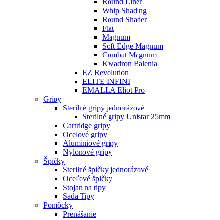
Round Liner
Whip Shading
Round Shader
Flat
Magnum
Soft Edge Magnum
Combat Magnum
Kwadron Balenia
EZ Revolution
ELITE INFINI
EMALLA Eliot Pro
Gripy
Sterilné gripy jednorázové
Sterilné gripy Unistar 25mm
Cartridge gripy
Ocelové gripy
Aluminiové gripy
Nylonové gripy
Špičky
Sterilné špičky jednorázové
Oceľové špičky
Stojan na tipy
Sada Tipy
Pomôcky
Prenášanie