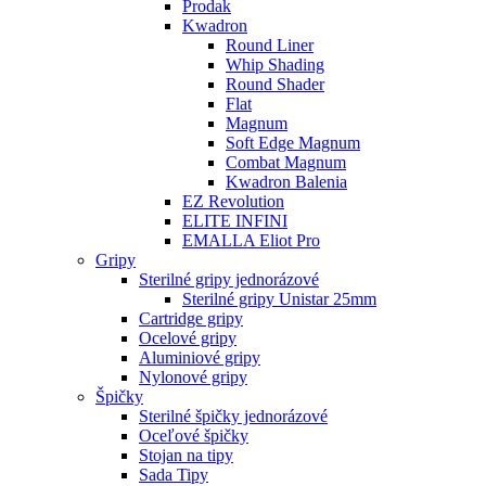
Prodak
Kwadron
Round Liner
Whip Shading
Round Shader
Flat
Magnum
Soft Edge Magnum
Combat Magnum
Kwadron Balenia
EZ Revolution
ELITE INFINI
EMALLA Eliot Pro
Gripy
Sterilné gripy jednorázové
Sterilné gripy Unistar 25mm
Cartridge gripy
Ocelové gripy
Aluminiové gripy
Nylonové gripy
Špičky
Sterilné špičky jednorázové
Oceľové špičky
Stojan na tipy
Sada Tipy