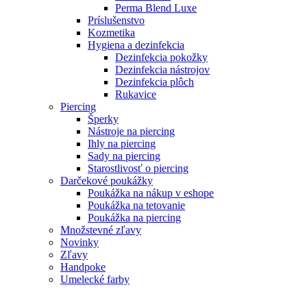
Perma Blend Luxe
Príslušenstvo
Kozmetika
Hygiena a dezinfekcia
Dezinfekcia pokožky
Dezinfekcia nástrojov
Dezinfekcia plôch
Rukavice
Piercing
Šperky
Nástroje na piercing
Ihly na piercing
Sady na piercing
Starostlivosť o piercing
Darčekové poukážky
Poukážka na nákup v eshope
Poukážka na tetovanie
Poukážka na piercing
Množstevné zľavy
Novinky
Zľavy
Handpoke
Umelecké farby