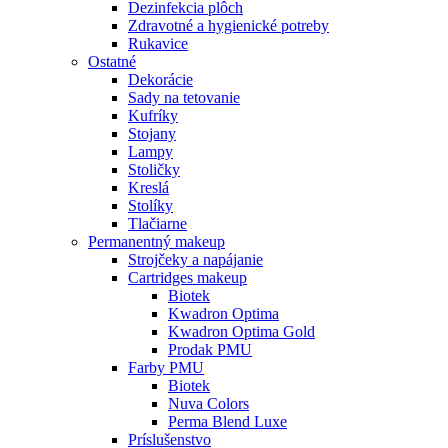
Dezinfekcia plôch
Zdravotné a hygienické potreby
Rukavice
Ostatné
Dekorácie
Sady na tetovanie
Kufríky
Stojany
Lampy
Stoličky
Kreslá
Stolíky
Tlačiarne
Permanentný makeup
Strojčeky a napájanie
Cartridges makeup
Biotek
Kwadron Optima
Kwadron Optima Gold
Prodak PMU
Farby PMU
Biotek
Nuva Colors
Perma Blend Luxe
Príslušenstvo