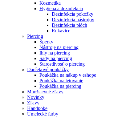
Kozmetika
Hygiena a dezinfekcia
Dezinfekcia pokožky
Dezinfekcia nástrojov
Dezinfekcia plôch
Rukavice
Piercing
Šperky
Nástroje na piercing
Ihly na piercing
Sady na piercing
Starostlivosť o piercing
Darčekové poukážky
Poukážka na nákup v eshope
Poukážka na tetovanie
Poukážka na piercing
Množstevné zľavy
Novinky
Zľavy
Handpoke
Umelecké farby