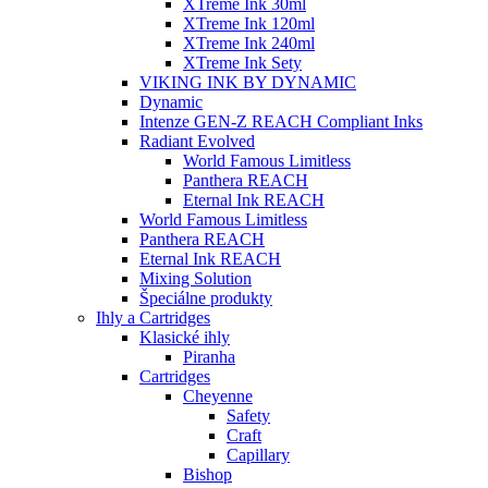
XTreme Ink 30ml
XTreme Ink 120ml
XTreme Ink 240ml
XTreme Ink Sety
VIKING INK BY DYNAMIC
Dynamic
Intenze GEN-Z REACH Compliant Inks
Radiant Evolved
World Famous Limitless
Panthera REACH
Eternal Ink REACH
World Famous Limitless
Panthera REACH
Eternal Ink REACH
Mixing Solution
Špeciálne produkty
Ihly a Cartridges
Klasické ihly
Piranha
Cartridges
Cheyenne
Safety
Craft
Capillary
Bishop