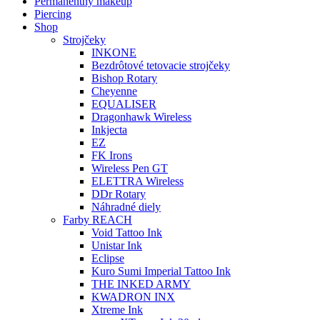
Permanentný makeup
Piercing
Shop
Strojčeky
INKONE
Bezdrôtové tetovacie strojčeky
Bishop Rotary
Cheyenne
EQUALISER
Dragonhawk Wireless
Inkjecta
EZ
FK Irons
Wireless Pen GT
ELETTRA Wireless
DDr Rotary
Náhradné diely
Farby REACH
Void Tattoo Ink
Unistar Ink
Eclipse
Kuro Sumi Imperial Tattoo Ink
THE INKED ARMY
KWADRON INX
Xtreme Ink