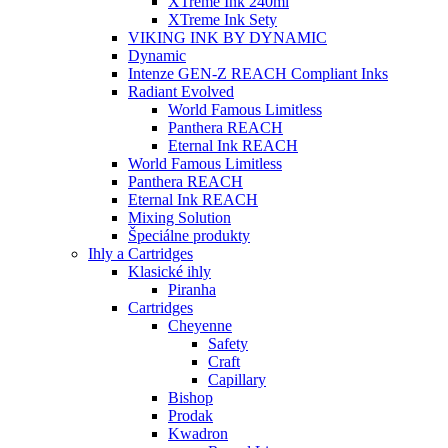
XTreme Ink 240ml
XTreme Ink Sety
VIKING INK BY DYNAMIC
Dynamic
Intenze GEN-Z REACH Compliant Inks
Radiant Evolved
World Famous Limitless
Panthera REACH
Eternal Ink REACH
World Famous Limitless
Panthera REACH
Eternal Ink REACH
Mixing Solution
Špeciálne produkty
Ihly a Cartridges
Klasické ihly
Piranha
Cartridges
Cheyenne
Safety
Craft
Capillary
Bishop
Prodak
Kwadron