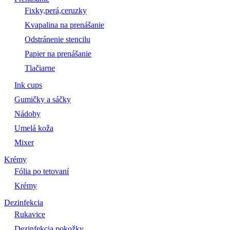
Fixky,perá,ceruzky
Kvapalina na prenášanie
Odstránenie stencilu
Papier na prenášanie
Tlačiarne
Ink cups
Gumičky a sáčky
Nádoby
Umelá koža
Mixer
Krémy
Fólia po tetovaní
Krémy
Dezinfekcia
Rukavice
Dezinfekcia pokožky