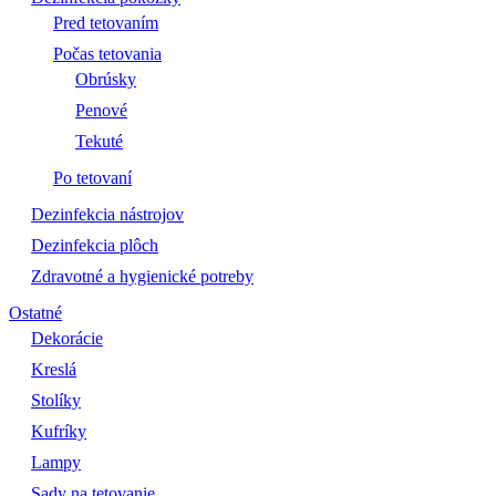
Pred tetovaním
Počas tetovania
Obrúsky
Penové
Tekuté
Po tetovaní
Dezinfekcia nástrojov
Dezinfekcia plôch
Zdravotné a hygienické potreby
Ostatné
Dekorácie
Kreslá
Stolíky
Kufríky
Lampy
Sady na tetovanie