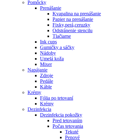
Pomôcky
Prenášanie
Kvapalina na prenášanie
Papier na prenášanie
Fixky,perá,ceruzky
Odstránenie stencilu
Tlačiarne
Ink cups
Gumičky a sáčky
Nádoby
Umelá koža
Mixer
Napájanie
Zdroje
Pedále
Káble
Krémy
Fólia po tetovaní
Krémy
Dezinfekcia
Dezinfekcia pokožky
Pred tetovaním
Počas tetovania
Tekuté
Penové