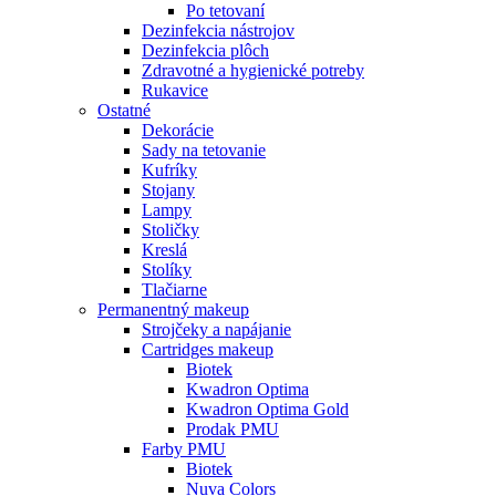
Po tetovaní
Dezinfekcia nástrojov
Dezinfekcia plôch
Zdravotné a hygienické potreby
Rukavice
Ostatné
Dekorácie
Sady na tetovanie
Kufríky
Stojany
Lampy
Stoličky
Kreslá
Stolíky
Tlačiarne
Permanentný makeup
Strojčeky a napájanie
Cartridges makeup
Biotek
Kwadron Optima
Kwadron Optima Gold
Prodak PMU
Farby PMU
Biotek
Nuva Colors