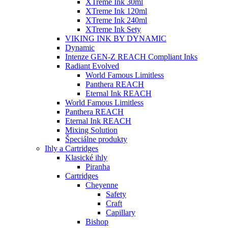
XTreme Ink 30ml
XTreme Ink 120ml
XTreme Ink 240ml
XTreme Ink Sety
VIKING INK BY DYNAMIC
Dynamic
Intenze GEN-Z REACH Compliant Inks
Radiant Evolved
World Famous Limitless
Panthera REACH
Eternal Ink REACH
World Famous Limitless
Panthera REACH
Eternal Ink REACH
Mixing Solution
Špeciálne produkty
Ihly a Cartridges
Klasické ihly
Piranha
Cartridges
Cheyenne
Safety
Craft
Capillary
Bishop