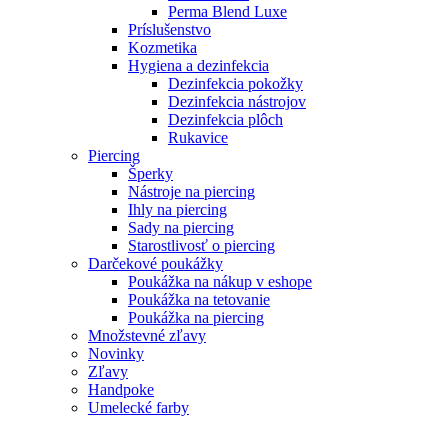
Perma Blend Luxe
Príslušenstvo
Kozmetika
Hygiena a dezinfekcia
Dezinfekcia pokožky
Dezinfekcia nástrojov
Dezinfekcia plôch
Rukavice
Piercing
Šperky
Nástroje na piercing
Ihly na piercing
Sady na piercing
Starostlivosť o piercing
Darčekové poukážky
Poukážka na nákup v eshope
Poukážka na tetovanie
Poukážka na piercing
Množstevné zľavy
Novinky
Zľavy
Handpoke
Umelecké farby