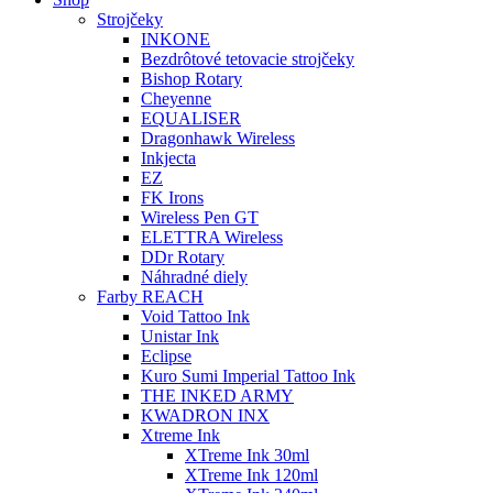
Strojčeky
INKONE
Bezdrôtové tetovacie strojčeky
Bishop Rotary
Cheyenne
EQUALISER
Dragonhawk Wireless
Inkjecta
EZ
FK Irons
Wireless Pen GT
ELETTRA Wireless
DDr Rotary
Náhradné diely
Farby REACH
Void Tattoo Ink
Unistar Ink
Eclipse
Kuro Sumi Imperial Tattoo Ink
THE INKED ARMY
KWADRON INX
Xtreme Ink
XTreme Ink 30ml
XTreme Ink 120ml