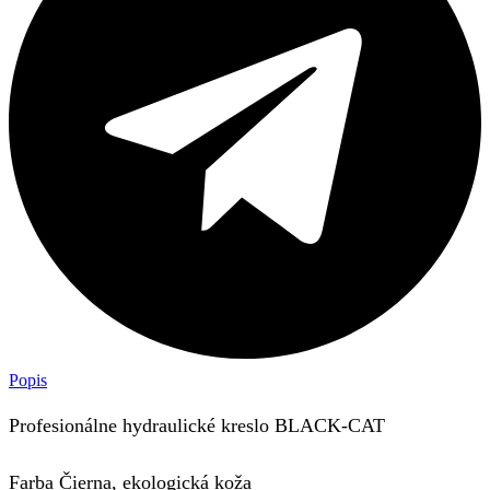
Popis
Profesionálne hydraulické kreslo BLACK-CAT
Farba Čierna, ekologická koža