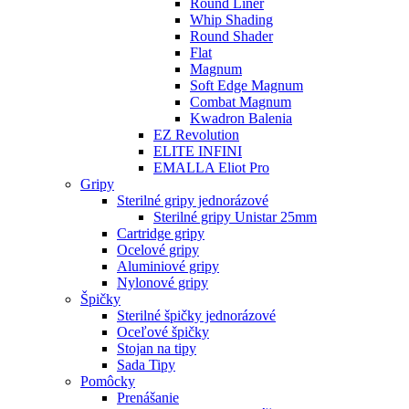
Round Liner
Whip Shading
Round Shader
Flat
Magnum
Soft Edge Magnum
Combat Magnum
Kwadron Balenia
EZ Revolution
ELITE INFINI
EMALLA Eliot Pro
Gripy
Sterilné gripy jednorázové
Sterilné gripy Unistar 25mm
Cartridge gripy
Ocelové gripy
Aluminiové gripy
Nylonové gripy
Špičky
Sterilné špičky jednorázové
Oceľové špičky
Stojan na tipy
Sada Tipy
Pomôcky
Prenášanie