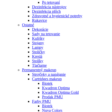
Po tetovaní
Dezinfekcia nástrojov
Dezinfekcia plôch
Zdravotné a hygienické potreby
Rukavice
Ostatné
Dekorácie
Sady na tetovanie
Kufríky
Stojany
Lampy
Stoličky
Kreslá
Stolíky
Tlačiarne
Permanentný makeup
Strojčeky a napájanie
Cartridges makeup
Biotek
Kwadron Optima
Kwadron Optima Gold
Prodak PMU
Farby PMU
Biotek
Nuva Colors