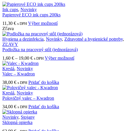
Ink cups
,
Novinky
Papierové ECO ink cups 200ks
Tento
11,30
€
Výber možností
s DPH
produkt
Zľava
má
viacero
Hygiena a dezinfekcia
,
Novinky
,
Zdravotné a hygienické potreby
,
variantov.
ZĽAVY
Možnosti
Podložka na pracovný stôl (jednorázová)
si
Price
Tento
1,60
€
–
19,00
€
Výber možností
s DPH
môžete
range:
produkt
vybrať
1,60 €
má
Kreslá
,
Novinky
na
through
viacero
Valec – Kwadron
stránke
19,00 €
variantov.
produktu.
38,00
€
Pridať do košíka
s DPH
Možnosti
si
Kreslá
,
Novinky
môžete
Polovičný valec – Kwadron
vybrať
na
34,00
€
Pridať do košíka
s DPH
stránke
produktu.
Novinky
,
Stojany
Sklopná opierka