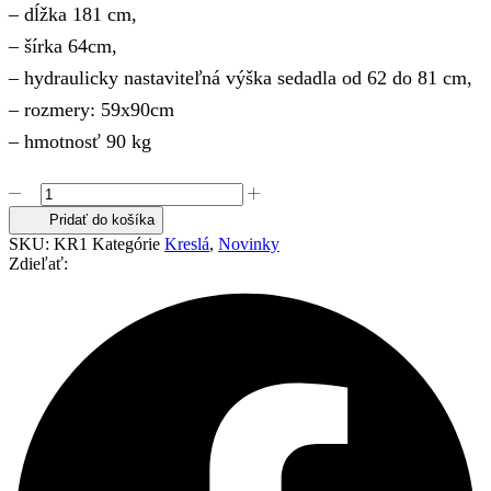
– dĺžka 181 cm,
– šírka 64cm,
– hydraulicky nastaviteľná výška sedadla od 62 do 81 cm,
– rozmery: 59x90cm
– hmotnosť 90 kg
množstvo
Profesionálne
Pridať do košíka
hydraulické
SKU:
KR1
Kategórie
Kreslá
,
Novinky
kreslo
Zdieľať:
BLACK-
CAT