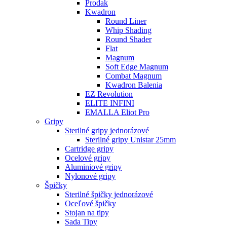
Prodak
Kwadron
Round Liner
Whip Shading
Round Shader
Flat
Magnum
Soft Edge Magnum
Combat Magnum
Kwadron Balenia
EZ Revolution
ELITE INFINI
EMALLA Eliot Pro
Gripy
Sterilné gripy jednorázové
Sterilné gripy Unistar 25mm
Cartridge gripy
Ocelové gripy
Aluminiové gripy
Nylonové gripy
Špičky
Sterilné špičky jednorázové
Oceľové špičky
Stojan na tipy
Sada Tipy