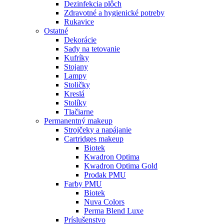
Dezinfekcia plôch
Zdravotné a hygienické potreby
Rukavice
Ostatné
Dekorácie
Sady na tetovanie
Kufríky
Stojany
Lampy
Stoličky
Kreslá
Stolíky
Tlačiarne
Permanentný makeup
Strojčeky a napájanie
Cartridges makeup
Biotek
Kwadron Optima
Kwadron Optima Gold
Prodak PMU
Farby PMU
Biotek
Nuva Colors
Perma Blend Luxe
Príslušenstvo