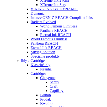
XTreme Ink 240ml
XTreme Ink Sety
VIKING INK BY DYNAMIC
Dynamic
Intenze GEN-Z REACH Compliant Inks
Radiant Evolved
World Famous Limitless
Panthera REACH
Eternal Ink REACH
World Famous Limitless
Panthera REACH
Eternal Ink REACH
Mixing Solution
Špeciálne produkty
Ihly a Cartridges
Klasické ihly
Piranha
Cartridges
Cheyenne
Safety
Craft
Capillary
Bishop
Prodak
Kwadron