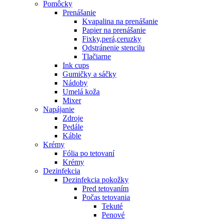
Pomôcky
Prenášanie
Kvapalina na prenášanie
Papier na prenášanie
Fixky,perá,ceruzky
Odstránenie stencilu
Tlačiarne
Ink cups
Gumičky a sáčky
Nádoby
Umelá koža
Mixer
Napájanie
Zdroje
Pedále
Káble
Krémy
Fólia po tetovaní
Krémy
Dezinfekcia
Dezinfekcia pokožky
Pred tetovaním
Počas tetovania
Tekuté
Penové