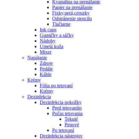
Kvapalina na prenášanie
Papier na prenášanie
Fixky,perá,ceruzky
Odstránenie stencilu
Tlačiarne
Ink cups
Gumičky a sáčky
Nádoby
Umelá koža
Mixer
Napájanie
Zdroje
Pedále
Káble
Krémy
Fólia po tetovaní
Krémy
Dezinfekcia
Dezinfekcia pokožky
Pred tetovaním
Počas tetovania
Tekuté
Penové
Po tetovaní
Dezinfekcia nástrojov