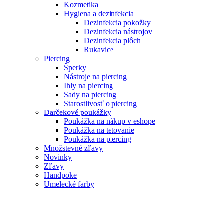
Kozmetika
Hygiena a dezinfekcia
Dezinfekcia pokožky
Dezinfekcia nástrojov
Dezinfekcia plôch
Rukavice
Piercing
Šperky
Nástroje na piercing
Ihly na piercing
Sady na piercing
Starostlivosť o piercing
Darčekové poukážky
Poukážka na nákup v eshope
Poukážka na tetovanie
Poukážka na piercing
Množstevné zľavy
Novinky
Zľavy
Handpoke
Umelecké farby