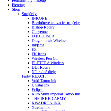
Permanentný makeup
Piercing
Shop
Strojčeky
INKONE
Bezdrôtové tetovacie strojčeky
Bishop Rotary
Cheyenne
EQUALISER
Dragonhawk Wireless
Inkjecta
EZ
FK Irons
Wireless Pen GT
ELETTRA Wireless
DDr Rotary
Náhradné diely
Farby REACH
Void Tattoo Ink
Unistar Ink
Eclipse
Kuro Sumi Imperial Tattoo Ink
THE INKED ARMY
KWADRON INX
Xtreme Ink