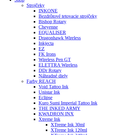
Strojčeky
INKONE
Bezdrôtové tetovacie strojčeky
Bishop Rotary
Cheyenne
EQUALISER
Dragonhawk Wireless
Inkjecta
EZ
FK Irons
Wireless Pen GT
ELETTRA Wireless
DDr Rotary
Náhradné diely
Farby REACH
Void Tattoo Ink
Unistar Ink
Eclipse
Kuro Sumi Imperial Tattoo Ink
THE INKED ARMY
KWADRON INX
Xtreme Ink
XTreme Ink 30ml
XTreme Ink 120ml