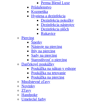
Perma Blend Luxe
Príslušenstvo
Kozmetika
Hygiena a dezinfekcia
Dezinfekcia pokožky
Dezinfekcia nástrojov
Dezinfekcia plôch
Rukavice
Piercing
Šperky
Nástroje na piercing
Ihly na piercing
Sady na piercing
Starostlivosť o piercing
Darčekové poukážky
Poukážka na nákup v eshope
Poukážka na tetovanie
Poukážka na piercing
Množstevné zľavy
Novinky
Zľavy
Handpoke
Umelecké farby