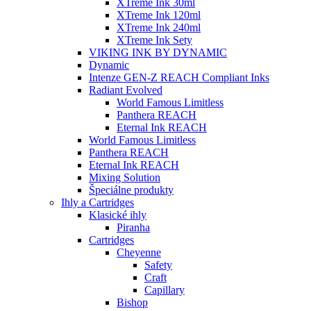
XTreme Ink 30ml
XTreme Ink 120ml
XTreme Ink 240ml
XTreme Ink Sety
VIKING INK BY DYNAMIC
Dynamic
Intenze GEN-Z REACH Compliant Inks
Radiant Evolved
World Famous Limitless
Panthera REACH
Eternal Ink REACH
World Famous Limitless
Panthera REACH
Eternal Ink REACH
Mixing Solution
Špeciálne produkty
Ihly a Cartridges
Klasické ihly
Piranha
Cartridges
Cheyenne
Safety
Craft
Capillary
Bishop