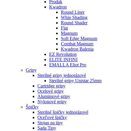
Prodak
Kwadron
Round Liner
Whip Shading
Round Shader
Flat
Magnum
Soft Edge Magnum
Combat Magnum
Kwadron Balenia
EZ Revolution
ELITE INFINI
EMALLA Eliot Pro
Gripy
Sterilné gripy jednorázové
Sterilné gripy Unistar 25mm
Cartridge gripy
Ocelové gripy
Aluminiové gripy
Nylonové gripy
Špičky
Sterilné špičky jednorázové
Oceľové špičky
Stojan na tipy
Sada Tipy