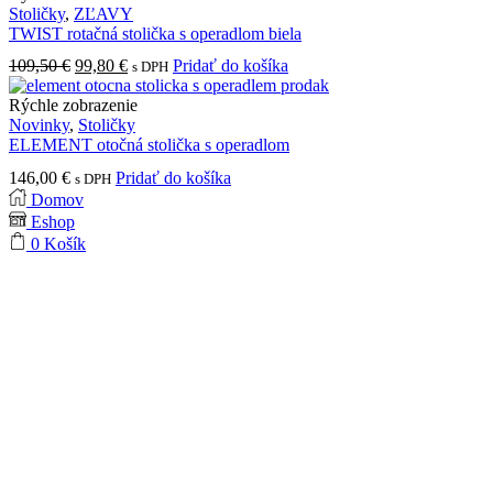
variantov.
Stoličky
,
ZĽAVY
Možnosti
TWIST rotačná stolička s operadlom biela
si
Pôvodná
Aktuálna
109,50
€
99,80
€
Pridať do košíka
s DPH
môžete
cena
cena
vybrať
bola:
je:
Rýchle zobrazenie
na
109,50 €.
99,80 €.
Novinky
,
Stoličky
stránke
ELEMENT otočná stolička s operadlom
produktu.
146,00
€
Pridať do košíka
s DPH
Domov
Eshop
0
Košík