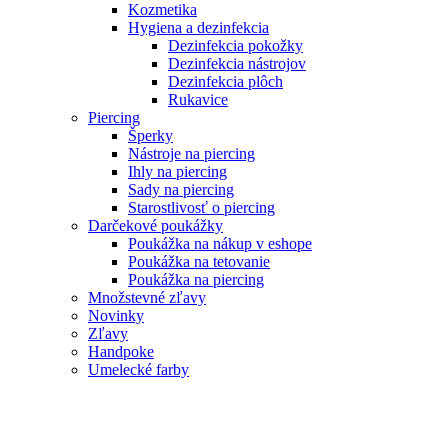
Kozmetika
Hygiena a dezinfekcia
Dezinfekcia pokožky
Dezinfekcia nástrojov
Dezinfekcia plôch
Rukavice
Piercing
Šperky
Nástroje na piercing
Ihly na piercing
Sady na piercing
Starostlivosť o piercing
Darčekové poukážky
Poukážka na nákup v eshope
Poukážka na tetovanie
Poukážka na piercing
Množstevné zľavy
Novinky
Zľavy
Handpoke
Umelecké farby