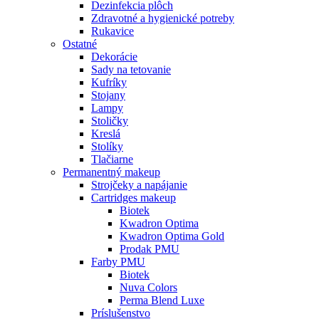
Dezinfekcia plôch
Zdravotné a hygienické potreby
Rukavice
Ostatné
Dekorácie
Sady na tetovanie
Kufríky
Stojany
Lampy
Stoličky
Kreslá
Stolíky
Tlačiarne
Permanentný makeup
Strojčeky a napájanie
Cartridges makeup
Biotek
Kwadron Optima
Kwadron Optima Gold
Prodak PMU
Farby PMU
Biotek
Nuva Colors
Perma Blend Luxe
Príslušenstvo