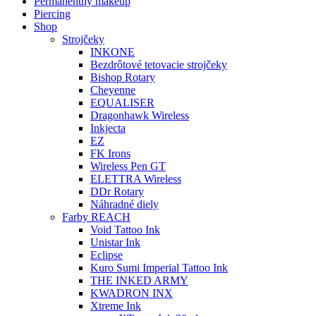
Permanentný makeup
Piercing
Shop
Strojčeky
INKONE
Bezdrôtové tetovacie strojčeky
Bishop Rotary
Cheyenne
EQUALISER
Dragonhawk Wireless
Inkjecta
EZ
FK Irons
Wireless Pen GT
ELETTRA Wireless
DDr Rotary
Náhradné diely
Farby REACH
Void Tattoo Ink
Unistar Ink
Eclipse
Kuro Sumi Imperial Tattoo Ink
THE INKED ARMY
KWADRON INX
Xtreme Ink