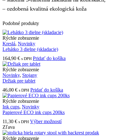
– ozdobená kvalitná ekologická koža
Podobné produkty
Rýchle zobrazenie
Kreslá
,
Novinky
Lehátko 3 dielne (skladacie)
164,90
€
Pridať do košíka
s DPH
Rýchle zobrazenie
Novinky
,
Stojany
Držiak pre tablet
46,00
€
Pridať do košíka
s DPH
Rýchle zobrazenie
Ink cups
,
Novinky
Papierové ECO ink cups 200ks
Tento
11,30
€
Výber možností
s DPH
produkt
Zľava
má
viacero
Rýchle zobrazenie