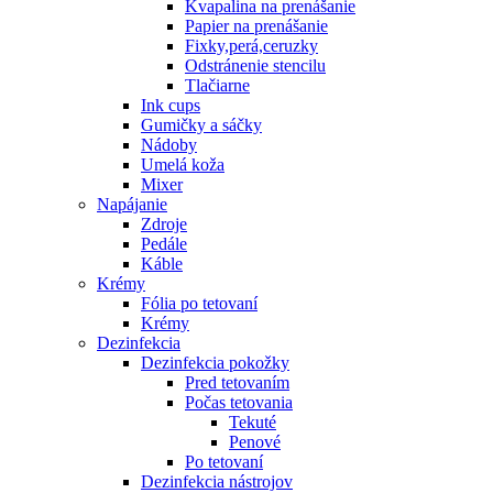
Kvapalina na prenášanie
Papier na prenášanie
Fixky,perá,ceruzky
Odstránenie stencilu
Tlačiarne
Ink cups
Gumičky a sáčky
Nádoby
Umelá koža
Mixer
Napájanie
Zdroje
Pedále
Káble
Krémy
Fólia po tetovaní
Krémy
Dezinfekcia
Dezinfekcia pokožky
Pred tetovaním
Počas tetovania
Tekuté
Penové
Po tetovaní
Dezinfekcia nástrojov