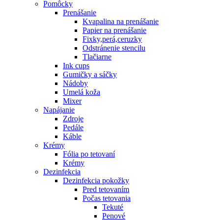
Pomôcky
Prenášanie
Kvapalina na prenášanie
Papier na prenášanie
Fixky,perá,ceruzky
Odstránenie stencilu
Tlačiarne
Ink cups
Gumičky a sáčky
Nádoby
Umelá koža
Mixer
Napájanie
Zdroje
Pedále
Káble
Krémy
Fólia po tetovaní
Krémy
Dezinfekcia
Dezinfekcia pokožky
Pred tetovaním
Počas tetovania
Tekuté
Penové