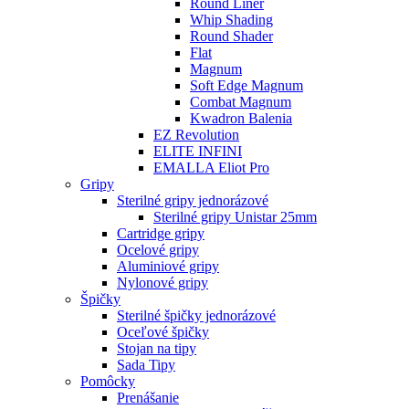
Round Liner
Whip Shading
Round Shader
Flat
Magnum
Soft Edge Magnum
Combat Magnum
Kwadron Balenia
EZ Revolution
ELITE INFINI
EMALLA Eliot Pro
Gripy
Sterilné gripy jednorázové
Sterilné gripy Unistar 25mm
Cartridge gripy
Ocelové gripy
Aluminiové gripy
Nylonové gripy
Špičky
Sterilné špičky jednorázové
Oceľové špičky
Stojan na tipy
Sada Tipy
Pomôcky
Prenášanie