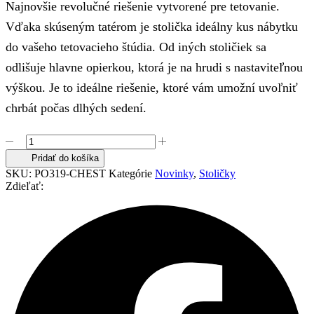
Najnovšie revolučné riešenie vytvorené pre tetovanie.
Vďaka skúseným tatérom je stolička ideálny kus nábytku
do vašeho tetovacieho štúdia. Od iných stoličiek sa
odlišuje hlavne opierkou, ktorá je na hrudi s nastaviteľnou
výškou. Je to ideálne riešenie, ktoré vám umožní uvoľniť
chrbát počas dlhých sedení.
množstvo
CHEST
Pridať do košíka
-
SKU:
PO319-CHEST
Kategórie
Novinky
,
Stoličky
Nastaviteľná
Zdieľať:
otočná
stolička
s
hrudnou
opierkou
-
BLACK