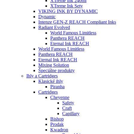
XTreme Ink 240ml
XTreme Ink Sety
VIKING INK BY DYNAMIC
Dynamic
Intenze GEN-Z REACH Compliant Inks
Radiant Evolved
World Famous Limitless
Panthera REACH
Eternal Ink REACH
World Famous Limitless
Panthera REACH
Eternal Ink REACH
Mixing Solution
Špeciálne produkty
Ihly a Cartridges
Klasické ihly
Piranha
Cartridges
Cheyenne
Safety
Craft
Capillary
Bishop
Prodak
Kwadron