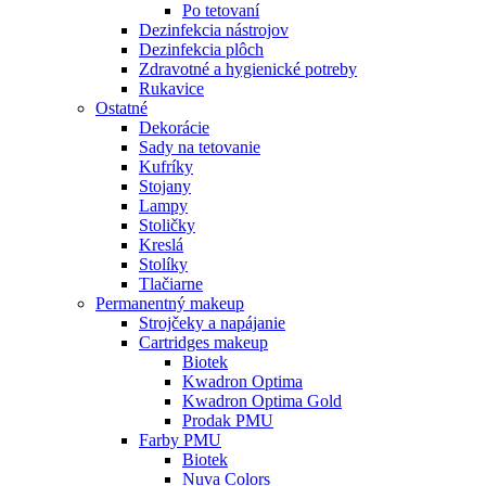
Po tetovaní
Dezinfekcia nástrojov
Dezinfekcia plôch
Zdravotné a hygienické potreby
Rukavice
Ostatné
Dekorácie
Sady na tetovanie
Kufríky
Stojany
Lampy
Stoličky
Kreslá
Stolíky
Tlačiarne
Permanentný makeup
Strojčeky a napájanie
Cartridges makeup
Biotek
Kwadron Optima
Kwadron Optima Gold
Prodak PMU
Farby PMU
Biotek
Nuva Colors