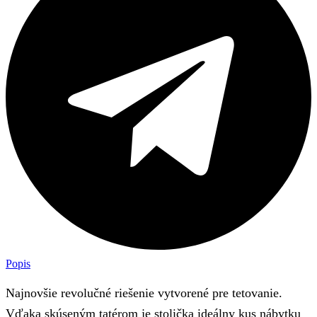
Popis
Najnovšie revolučné riešenie vytvorené pre tetovanie.
Vďaka skúseným tatérom je stolička ideálny kus nábytku