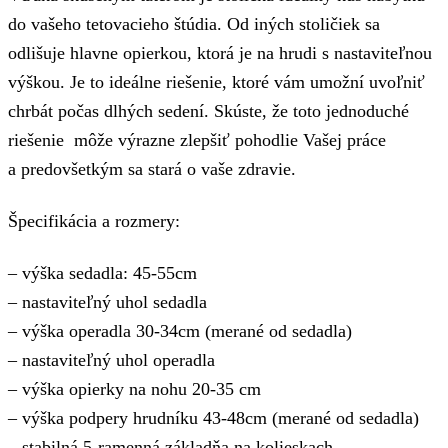
do vašeho tetovacieho štúdia. Od iných stoličiek sa
odlišuje hlavne opierkou, ktorá je na hrudi s nastaviteľnou
výškou. Je to ideálne riešenie, ktoré vám umožní uvoľniť
chrbát počas dlhých sedení. Skúste, že toto jednoduché
riešenie môže výrazne zlepšiť pohodlie Vašej práce
a predovšetkým sa stará o vaše zdravie.
Špecifikácia a rozmery:
– výška sedadla: 45-55cm
– nastaviteľný uhol sedadla
– výška operadla 30-34cm (merané od sedadla)
– nastaviteľný uhol operadla
– výška opierky na nohu 20-35 cm
– výška podpery hrudníku 43-48cm (merané od sedadla)
– stabilná 5-ramenná základňa na kolieskach,