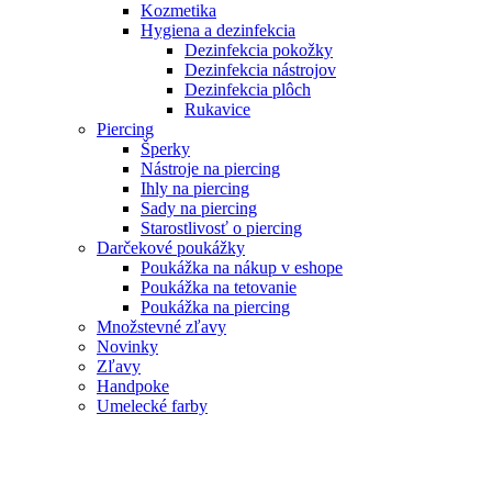
Kozmetika
Hygiena a dezinfekcia
Dezinfekcia pokožky
Dezinfekcia nástrojov
Dezinfekcia plôch
Rukavice
Piercing
Šperky
Nástroje na piercing
Ihly na piercing
Sady na piercing
Starostlivosť o piercing
Darčekové poukážky
Poukážka na nákup v eshope
Poukážka na tetovanie
Poukážka na piercing
Množstevné zľavy
Novinky
Zľavy
Handpoke
Umelecké farby