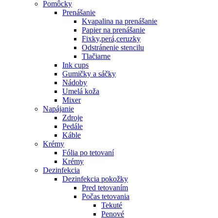
Pomôcky
Prenášanie
Kvapalina na prenášanie
Papier na prenášanie
Fixky,perá,ceruzky
Odstránenie stencilu
Tlačiarne
Ink cups
Gumičky a sáčky
Nádoby
Umelá koža
Mixer
Napájanie
Zdroje
Pedále
Káble
Krémy
Fólia po tetovaní
Krémy
Dezinfekcia
Dezinfekcia pokožky
Pred tetovaním
Počas tetovania
Tekuté
Penové