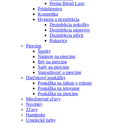
Perma Blend Luxe
Príslušenstvo
Kozmetika
Hygiena a dezinfekcia
Dezinfekcia pokožky
Dezinfekcia nástrojov
Dezinfekcia plôch
Rukavice
Piercing
Šperky
Nástroje na piercing
Ihly na piercing
Sady na piercing
Starostlivosť o piercing
Darčekové poukážky
Poukážka na nákup v eshope
Poukážka na tetovanie
Poukážka na piercing
Množstevné zľavy
Novinky
Zľavy
Handpoke
Umelecké farby