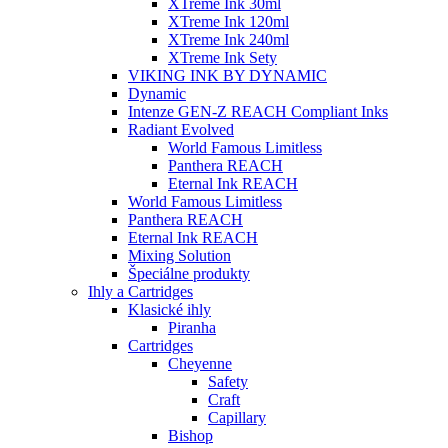
XTreme Ink 30ml
XTreme Ink 120ml
XTreme Ink 240ml
XTreme Ink Sety
VIKING INK BY DYNAMIC
Dynamic
Intenze GEN-Z REACH Compliant Inks
Radiant Evolved
World Famous Limitless
Panthera REACH
Eternal Ink REACH
World Famous Limitless
Panthera REACH
Eternal Ink REACH
Mixing Solution
Špeciálne produkty
Ihly a Cartridges
Klasické ihly
Piranha
Cartridges
Cheyenne
Safety
Craft
Capillary
Bishop