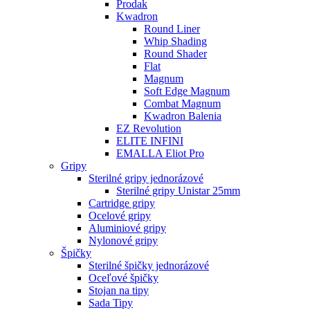
Prodak
Kwadron
Round Liner
Whip Shading
Round Shader
Flat
Magnum
Soft Edge Magnum
Combat Magnum
Kwadron Balenia
EZ Revolution
ELITE INFINI
EMALLA Eliot Pro
Gripy
Sterilné gripy jednorázové
Sterilné gripy Unistar 25mm
Cartridge gripy
Ocelové gripy
Aluminiové gripy
Nylonové gripy
Špičky
Sterilné špičky jednorázové
Oceľové špičky
Stojan na tipy
Sada Tipy