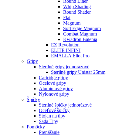
Round Liner
Whip Shading
Round Shader
Flat
Magnum
Soft Edge Magnum
Combat Magnum
Kwadron Balenia
EZ Revolution
ELITE INFINI
EMALLA Eliot Pro
Gripy
Sterilné gripy jednorázové
Sterilné gripy Unistar 25mm
Cartridge gripy
Ocelové gripy
Aluminiové gripy
Nylonové gripy
Špičky
Sterilné špičky jednorázové
Oceľové špičky
Stojan na tipy
Sada Tipy
Pomôcky
Prenášanie