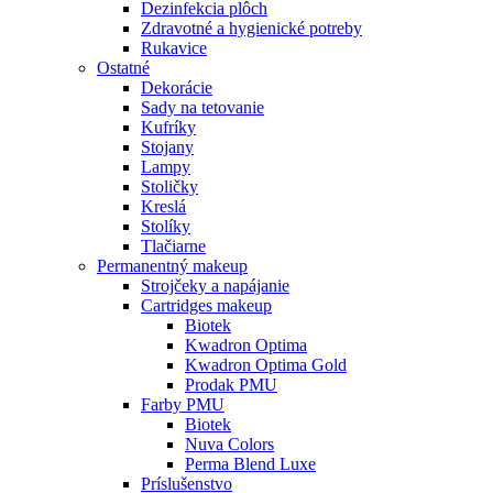
Dezinfekcia plôch
Zdravotné a hygienické potreby
Rukavice
Ostatné
Dekorácie
Sady na tetovanie
Kufríky
Stojany
Lampy
Stoličky
Kreslá
Stolíky
Tlačiarne
Permanentný makeup
Strojčeky a napájanie
Cartridges makeup
Biotek
Kwadron Optima
Kwadron Optima Gold
Prodak PMU
Farby PMU
Biotek
Nuva Colors
Perma Blend Luxe
Príslušenstvo