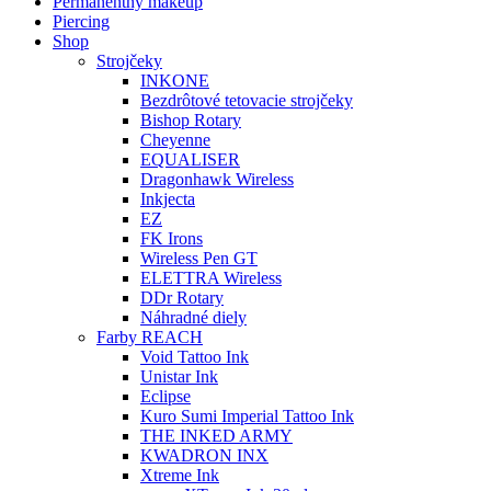
Permanentný makeup
Piercing
Shop
Strojčeky
INKONE
Bezdrôtové tetovacie strojčeky
Bishop Rotary
Cheyenne
EQUALISER
Dragonhawk Wireless
Inkjecta
EZ
FK Irons
Wireless Pen GT
ELETTRA Wireless
DDr Rotary
Náhradné diely
Farby REACH
Void Tattoo Ink
Unistar Ink
Eclipse
Kuro Sumi Imperial Tattoo Ink
THE INKED ARMY
KWADRON INX
Xtreme Ink