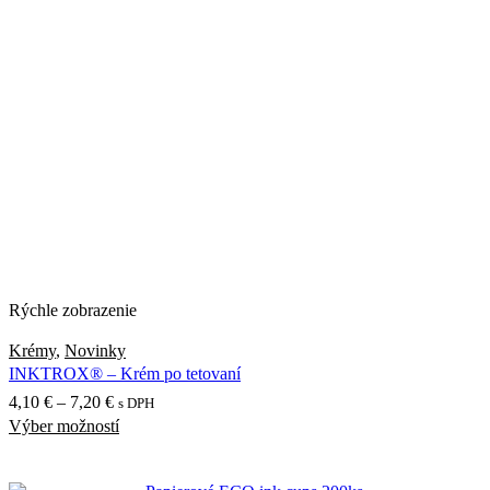
Rýchle zobrazenie
Krémy
,
Novinky
INKTROX® – Krém po tetovaní
Price
4,10
€
–
7,20
€
s DPH
Výber možností
range:
Tento
4,10 €
produkt
through
má