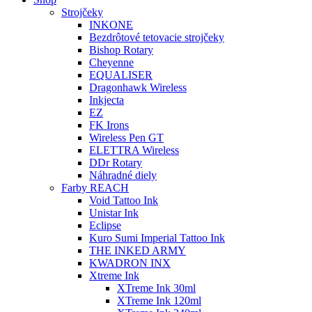
Strojčeky
INKONE
Bezdrôtové tetovacie strojčeky
Bishop Rotary
Cheyenne
EQUALISER
Dragonhawk Wireless
Inkjecta
EZ
FK Irons
Wireless Pen GT
ELETTRA Wireless
DDr Rotary
Náhradné diely
Farby REACH
Void Tattoo Ink
Unistar Ink
Eclipse
Kuro Sumi Imperial Tattoo Ink
THE INKED ARMY
KWADRON INX
Xtreme Ink
XTreme Ink 30ml
XTreme Ink 120ml