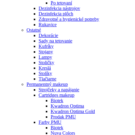
Po tetovaní
Dezinfekcia nástrojov
Dezinfekcia plôch
Zdravotné a hygienické potreby
Rukavice
Ostatné
Dekorácie
Sady na tetovanie
Kufríky
Stojany
Lampy
Stoličky
Kreslá
Stolíky
Tlačiarne
Permanentný makeup
Strojčeky a napájanie
Cartridges makeup
Biotek
Kwadron Optima
Kwadron Optima Gold
Prodak PMU
Farby PMU
Biotek
Nuva Colors