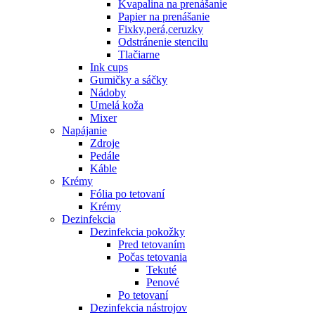
Kvapalina na prenášanie
Papier na prenášanie
Fixky,perá,ceruzky
Odstránenie stencilu
Tlačiarne
Ink cups
Gumičky a sáčky
Nádoby
Umelá koža
Mixer
Napájanie
Zdroje
Pedále
Káble
Krémy
Fólia po tetovaní
Krémy
Dezinfekcia
Dezinfekcia pokožky
Pred tetovaním
Počas tetovania
Tekuté
Penové
Po tetovaní
Dezinfekcia nástrojov