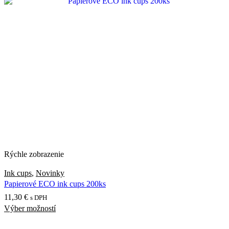
7,20 €
viacero
variantov.
Možnosti
si
môžete
vybrať
na
stránke
produktu.
Rýchle zobrazenie
Ink cups
,
Novinky
Papierové ECO ink cups 200ks
11,30
€
s DPH
Výber možností
Tento
produkt