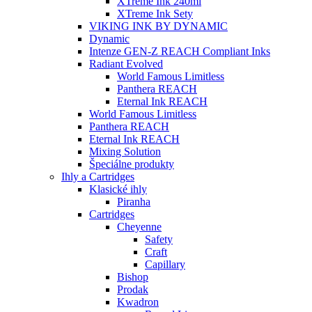
XTreme Ink 240ml
XTreme Ink Sety
VIKING INK BY DYNAMIC
Dynamic
Intenze GEN-Z REACH Compliant Inks
Radiant Evolved
World Famous Limitless
Panthera REACH
Eternal Ink REACH
World Famous Limitless
Panthera REACH
Eternal Ink REACH
Mixing Solution
Špeciálne produkty
Ihly a Cartridges
Klasické ihly
Piranha
Cartridges
Cheyenne
Safety
Craft
Capillary
Bishop
Prodak
Kwadron