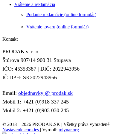
Vrátenie a reklamácia
Podanie reklamácie (online formulár)
Vrátenie tovaru (online formulár)
Kontakt
PRODAK s. r. o.
Štúrova 907/14 900 31 Stupava
IČO: 45353387 | DIČ: 2022943956
IČ DPH: SK2022943956
Email:
objednavky @ prodak.sk
Mobil 1: +421 (0)918 337 245
Mobil 2: +421 (0)903 030 245
© 2018 – 2026 PRODAK.SK | Všetky práva vyhradené |
Nastavenie cookies
| Vyrobil:
mlynar.org