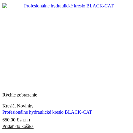
má
viacero
variantov.
Možnosti
si
môžete
vybrať
na
stránke
produktu.
Rýchle zobrazenie
Kreslá
,
Novinky
Profesionálne hydraulické kreslo BLACK-CAT
650,00
€
s DPH
Pridať do košíka