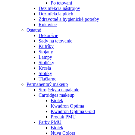
Po tetovaní
Dezinfekcia nástrojov
Dezinfekcia plôch
Zdravotné a hygienické potreby
Rukavice
Ostatné
Dekorácie
Sady na tetovanie
Kufríky
Stojany
Lampy
Stoličky
Kreslá
Stolíky
Tlačiarne
Permanentný makeup
Strojčeky a napájanie
Cartridges makeup
Biotek
Kwadron Optima
Kwadron Optima Gold
Prodak PMU
Farby PMU
Biotek
Nuva Colors