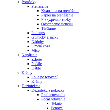
Pomôcky
Prenášanie
Kvapalina na prenášanie
Papier na prenášanie
Fixky,perá,ceruzky
Odstránenie stencilu
Tlačiarne
Ink cups
Gumičky a sáčky
Nádoby
Umelá koža
Mixer
Napájanie
Zdroje
Pedále
Káble
Krémy
Fólia po tetovaní
Krémy
Dezinfekcia
Dezinfekcia pokožky
Pred tetovaním
Počas tetovania
Tekuté
Penové