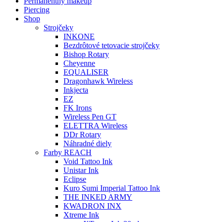
Permanentný makeup
Piercing
Shop
Strojčeky
INKONE
Bezdrôtové tetovacie strojčeky
Bishop Rotary
Cheyenne
EQUALISER
Dragonhawk Wireless
Inkjecta
EZ
FK Irons
Wireless Pen GT
ELETTRA Wireless
DDr Rotary
Náhradné diely
Farby REACH
Void Tattoo Ink
Unistar Ink
Eclipse
Kuro Sumi Imperial Tattoo Ink
THE INKED ARMY
KWADRON INX
Xtreme Ink