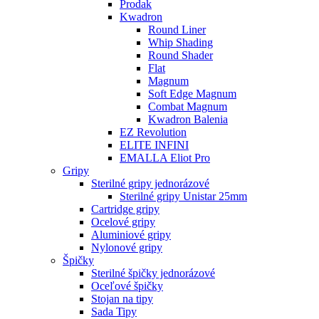
Prodak
Kwadron
Round Liner
Whip Shading
Round Shader
Flat
Magnum
Soft Edge Magnum
Combat Magnum
Kwadron Balenia
EZ Revolution
ELITE INFINI
EMALLA Eliot Pro
Gripy
Sterilné gripy jednorázové
Sterilné gripy Unistar 25mm
Cartridge gripy
Ocelové gripy
Aluminiové gripy
Nylonové gripy
Špičky
Sterilné špičky jednorázové
Oceľové špičky
Stojan na tipy
Sada Tipy