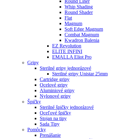
Round Liner
Whip Shading
Round Shader
Flat
Magnum
Soft Edge Magnum
Combat Magnum
Kwadron Balenia
EZ Revolution
ELITE INFINI
EMALLA Eliot Pro
Gripy
Sterilné gripy jednorázové
Sterilné gripy Unistar 25mm
Cartridge gripy
Ocelové gripy
Aluminiové gripy
Nylonové gripy
Špičky
Sterilné špičky jednorázové
Oceľové špičky
Stojan na tipy
Sada Tipy
Pomôcky
Prenášanie