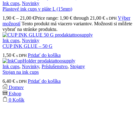
Ink cups
,
Novinky
Plastové ink cups v pláte L (15mm)
1,90
€
–
21,00
€
Price range: 1,90 € through 21,00 €
Výber
s DPH
možností
Tento produkt má viacero variantov. Možnosti si môžete
vybrať na stránke produktu.
Ink cups
,
Novinky
CUP INK GLUE – 50 G
1,50
€
Pridať do košíka
s DPH
Ink cups
,
Novinky
,
Príslušenstvo
,
Stojany
Stojan na ink cups
6,40
€
Pridať do košíka
s DPH
Domov
Eshop
0
Košík