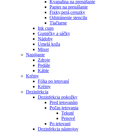
Kvapalina na prenášanie
Papier na prenášanie
Fixky,perá,ceruzky
Odstránenie stencilu
Tlačiarne
Ink cups
Gumičky a sáčky
Nádoby
Umelá koža
Mixer
Napájanie
Zdroje
Pedále
Káble
Krémy
Fólia po tetovaní
Krémy
Dezinfekcia
Dezinfekcia pokožky
Pred tetovaním
Počas tetovania
Tekuté
Penové
Po tetovaní
Dezinfekcia nástrojov