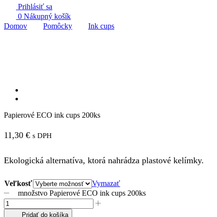
Prihlásiť sa
0
Nákupný košík
Domov
Pomôcky
Ink cups
Papierové ECO ink cups 200ks
11,30
€
s DPH
Ekologická alternatíva, ktorá nahrádza plastové kelímky.
Veľkosť
Vymazať
množstvo Papierové ECO ink cups 200ks
Pridať do košíka