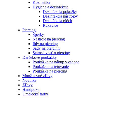
Kozmetika
Hygiena a dezinfekcia
Dezinfekcia pokožky
Dezinfekcia nástrojov
Dezinfekcia plôch
Rukavice
Piercing
Šperky
Nástroje na piercing
Ihly na piercing
Sady na piercing
Starostlivosť o piercing
Darčekové poukážky
Poukážka na nákup v eshope
Poukážka na tetovanie
Poukážka na piercing
Množstevné zľavy
Novinky
Zľavy
Handpoke
Umelecké farby