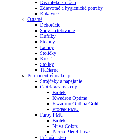
Dezinfekcia plôch
Zdravotné a hygienické potreby
Rukavice
Ostatné
Dekorácie
Sady na tetovanie
Kufríky
Stojany
Lampy
Stoličky
Kreslá
Stolíky
Tlačiarne
Permanentný makeup
Strojčeky a napájanie
Cartridges makeup
Biotek
Kwadron Optima
Kwadron Optima Gold
Prodak PMU
Farby PMU
Biotek
Nuva Colors
Perma Blend Luxe
Príslušenstvo