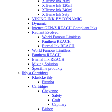
XTreme Ink 30ml
XTreme Ink 120ml
XTreme Ink 240ml
XTreme Ink Sety
VIKING INK BY DYNAMIC
Dynamic
Intenze GEN-Z REACH Compliant Inks
Radiant Evolved
World Famous Limitless
Panthera REACH
Eternal Ink REACH
World Famous Limitless
Panthera REACH
Eternal Ink REACH
Mixing Solution
Špeciálne produkty
Ihly a Cartridges
Klasické ihly
Piranha
Cartridges
Cheyenne
Safety
Craft
Capillary
Bishop