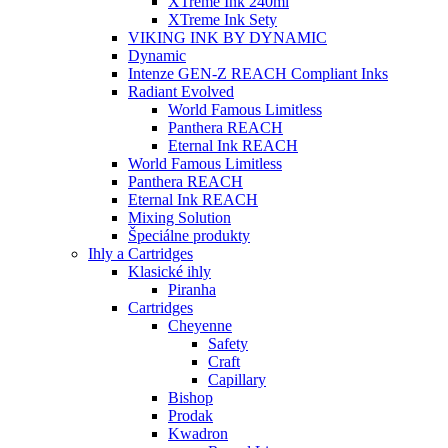
XTreme Ink 240ml
XTreme Ink Sety
VIKING INK BY DYNAMIC
Dynamic
Intenze GEN-Z REACH Compliant Inks
Radiant Evolved
World Famous Limitless
Panthera REACH
Eternal Ink REACH
World Famous Limitless
Panthera REACH
Eternal Ink REACH
Mixing Solution
Špeciálne produkty
Ihly a Cartridges
Klasické ihly
Piranha
Cartridges
Cheyenne
Safety
Craft
Capillary
Bishop
Prodak
Kwadron