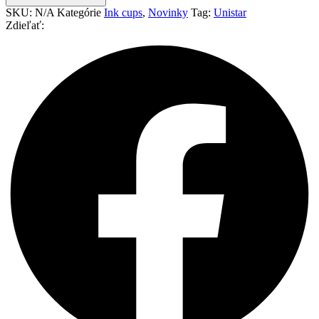
SKU:
N/A
Kategórie
Ink cups
,
Novinky
Tag:
Unistar
Zdieľať: