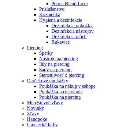
Perma Blend Luxe
Príslušenstvo
Kozmetika
Hygiena a dezinfekcia
Dezinfekcia pokožky
Dezinfekcia nástrojov
Dezinfekcia plôch
Rukavice
Piercing
Šperky
Nástroje na piercing
Ihly na piercing
Sady na piercing
Starostlivosť o piercing
Darčekové poukážky
Poukážka na nákup v eshope
Poukážka na tetovanie
Poukážka na piercing
Množstevné zľavy
Novinky
Zľavy
Handpoke
Umelecké farby