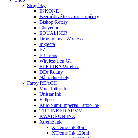
Strojčeky
INKONE
Bezdrôtové tetovacie strojčeky
Bishop Rotary
Cheyenne
EQUALISER
Dragonhawk Wireless
Inkjecta
EZ
FK Irons
Wireless Pen GT
ELETTRA Wireless
DDr Rotary
Náhradné diely
Farby REACH
Void Tattoo Ink
Unistar Ink
Eclipse
Kuro Sumi Imperial Tattoo Ink
THE INKED ARMY
KWADRON INX
Xtreme Ink
XTreme Ink 30ml
XTreme Ink 120ml