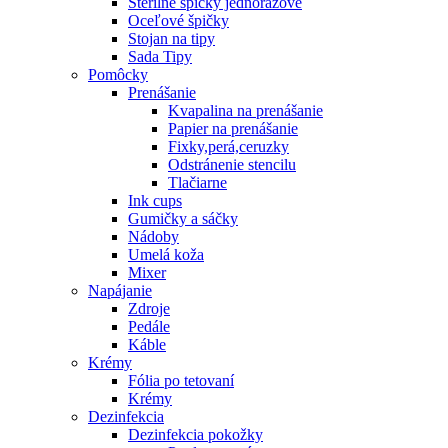
Sterilné špičky jednorázové
Oceľové špičky
Stojan na tipy
Sada Tipy
Pomôcky
Prenášanie
Kvapalina na prenášanie
Papier na prenášanie
Fixky,perá,ceruzky
Odstránenie stencilu
Tlačiarne
Ink cups
Gumičky a sáčky
Nádoby
Umelá koža
Mixer
Napájanie
Zdroje
Pedále
Káble
Krémy
Fólia po tetovaní
Krémy
Dezinfekcia
Dezinfekcia pokožky