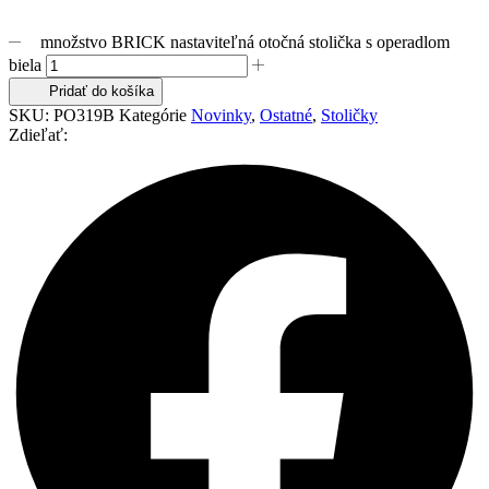
množstvo BRICK nastaviteľná otočná stolička s operadlom
biela
Pridať do košíka
SKU:
PO319B
Kategórie
Novinky
,
Ostatné
,
Stoličky
Zdieľať: