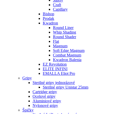
Safety
Craft
Capillary
Bishop
Prodak
Kwadron
Round Liner
Whip Shading
Round Shader
Flat
Magnum
Soft Edge Magnum
Combat Magnum
Kwadron Balenia
EZ Revolution
ELITE INFINI
EMALLA Eliot Pro
Gripy
Sterilné gripy jednorázové
Sterilné gripy Unistar 25mm
Cartridge gripy
Ocelové gripy
Aluminiové gripy
Nylonové gripy
Špičky