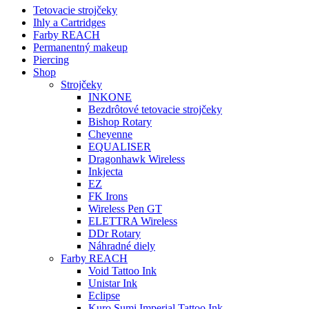
Tetovacie strojčeky
Ihly a Cartridges
Farby REACH
Permanentný makeup
Piercing
Shop
Strojčeky
INKONE
Bezdrôtové tetovacie strojčeky
Bishop Rotary
Cheyenne
EQUALISER
Dragonhawk Wireless
Inkjecta
EZ
FK Irons
Wireless Pen GT
ELETTRA Wireless
DDr Rotary
Náhradné diely
Farby REACH
Void Tattoo Ink
Unistar Ink
Eclipse
Kuro Sumi Imperial Tattoo Ink