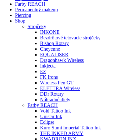
Farby REACH
Permanentný makeup
Piercing
Shop
Strojčeky
INKONE
Bezdrôtové tetovacie strojčeky
Bishop Rotary
Cheyenne
EQUALISER
Dragonhawk Wireless
Inkjecta
EZ
FK Irons
Wireless Pen GT
ELETTRA Wireless
DDr Rotary
Náhradné diely
Farby REACH
Void Tattoo Ink
Unistar Ink
Eclipse
Kuro Sumi Imperial Tattoo Ink
THE INKED ARMY
KWADRON INX