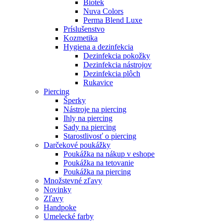
Biotek
Nuva Colors
Perma Blend Luxe
Príslušenstvo
Kozmetika
Hygiena a dezinfekcia
Dezinfekcia pokožky
Dezinfekcia nástrojov
Dezinfekcia plôch
Rukavice
Piercing
Šperky
Nástroje na piercing
Ihly na piercing
Sady na piercing
Starostlivosť o piercing
Darčekové poukážky
Poukážka na nákup v eshope
Poukážka na tetovanie
Poukážka na piercing
Množstevné zľavy
Novinky
Zľavy
Handpoke
Umelecké farby