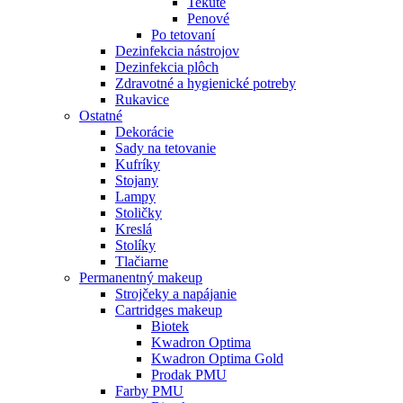
Tekuté
Penové
Po tetovaní
Dezinfekcia nástrojov
Dezinfekcia plôch
Zdravotné a hygienické potreby
Rukavice
Ostatné
Dekorácie
Sady na tetovanie
Kufríky
Stojany
Lampy
Stoličky
Kreslá
Stolíky
Tlačiarne
Permanentný makeup
Strojčeky a napájanie
Cartridges makeup
Biotek
Kwadron Optima
Kwadron Optima Gold
Prodak PMU
Farby PMU