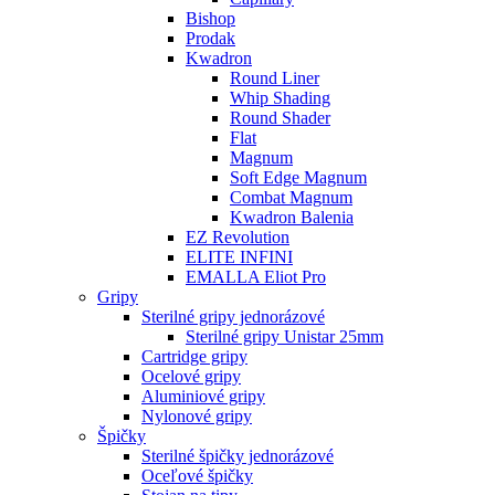
Bishop
Prodak
Kwadron
Round Liner
Whip Shading
Round Shader
Flat
Magnum
Soft Edge Magnum
Combat Magnum
Kwadron Balenia
EZ Revolution
ELITE INFINI
EMALLA Eliot Pro
Gripy
Sterilné gripy jednorázové
Sterilné gripy Unistar 25mm
Cartridge gripy
Ocelové gripy
Aluminiové gripy
Nylonové gripy
Špičky
Sterilné špičky jednorázové
Oceľové špičky