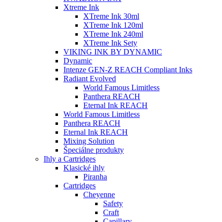
Xtreme Ink
XTreme Ink 30ml
XTreme Ink 120ml
XTreme Ink 240ml
XTreme Ink Sety
VIKING INK BY DYNAMIC
Dynamic
Intenze GEN-Z REACH Compliant Inks
Radiant Evolved
World Famous Limitless
Panthera REACH
Eternal Ink REACH
World Famous Limitless
Panthera REACH
Eternal Ink REACH
Mixing Solution
Špeciálne produkty
Ihly a Cartridges
Klasické ihly
Piranha
Cartridges
Cheyenne
Safety
Craft
Capillary