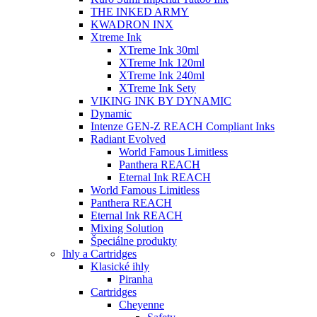
THE INKED ARMY
KWADRON INX
Xtreme Ink
XTreme Ink 30ml
XTreme Ink 120ml
XTreme Ink 240ml
XTreme Ink Sety
VIKING INK BY DYNAMIC
Dynamic
Intenze GEN-Z REACH Compliant Inks
Radiant Evolved
World Famous Limitless
Panthera REACH
Eternal Ink REACH
World Famous Limitless
Panthera REACH
Eternal Ink REACH
Mixing Solution
Špeciálne produkty
Ihly a Cartridges
Klasické ihly
Piranha
Cartridges
Cheyenne