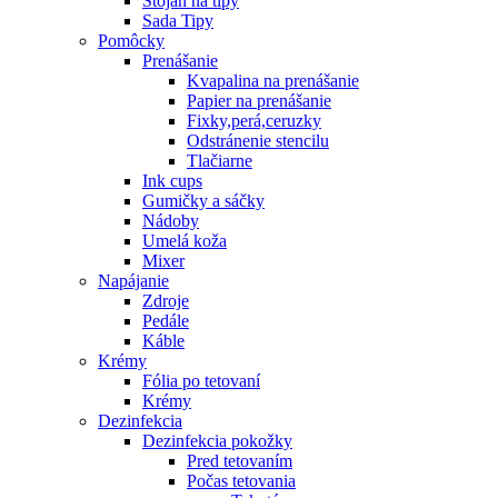
Stojan na tipy
Sada Tipy
Pomôcky
Prenášanie
Kvapalina na prenášanie
Papier na prenášanie
Fixky,perá,ceruzky
Odstránenie stencilu
Tlačiarne
Ink cups
Gumičky a sáčky
Nádoby
Umelá koža
Mixer
Napájanie
Zdroje
Pedále
Káble
Krémy
Fólia po tetovaní
Krémy
Dezinfekcia
Dezinfekcia pokožky
Pred tetovaním
Počas tetovania