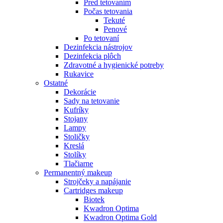
Pred tetovaním
Počas tetovania
Tekuté
Penové
Po tetovaní
Dezinfekcia nástrojov
Dezinfekcia plôch
Zdravotné a hygienické potreby
Rukavice
Ostatné
Dekorácie
Sady na tetovanie
Kufríky
Stojany
Lampy
Stoličky
Kreslá
Stolíky
Tlačiarne
Permanentný makeup
Strojčeky a napájanie
Cartridges makeup
Biotek
Kwadron Optima
Kwadron Optima Gold