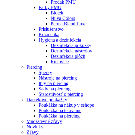
Prodak PMU
Farby PMU
Biotek
Nuva Colors
Perma Blend Luxe
Príslušenstvo
Kozmetika
Hygiena a dezinfekcia
Dezinfekcia pokožky
Dezinfekcia nástrojov
Dezinfekcia plôch
Rukavice
Piercing
Šperky
Nástroje na piercing
Ihly na piercing
Sady na piercing
Starostlivosť o piercing
Darčekové poukážky
Poukážka na nákup v eshope
Poukážka na tetovanie
Poukážka na piercing
Množstevné zľavy
Novinky
Zľavy