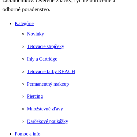
začiatočníkov. Overené značky, rýchle doručenie a
odborné poradenstvo.
Kategórie
Novinky
Tetovacie strojčeky
Ihly a Cartridge
Tetovacie farby REACH
Permanentný makeup
Piercing
Množstevné zľavy
Darčekové poukážky
Pomoc a info