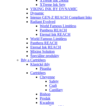
XTreme Ink 240ml
XTreme Ink Sety
VIKING INK BY DYNAMIC
Dynamic
Intenze GEN-Z REACH Compliant Inks
Radiant Evolved
World Famous Limitless
Panthera REACH
Eternal Ink REACH
World Famous Limitless
Panthera REACH
Eternal Ink REACH
Mixing Solution
Špeciálne produkty
Ihly a Cartridges
Klasické ihly
Piranha
Cartridges
Cheyenne
Safety
Craft
Capillary
Bishop
Prodak
Kwadron