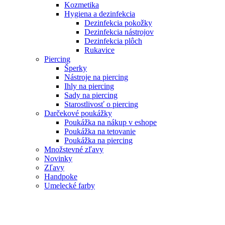
Kozmetika
Hygiena a dezinfekcia
Dezinfekcia pokožky
Dezinfekcia nástrojov
Dezinfekcia plôch
Rukavice
Piercing
Šperky
Nástroje na piercing
Ihly na piercing
Sady na piercing
Starostlivosť o piercing
Darčekové poukážky
Poukážka na nákup v eshope
Poukážka na tetovanie
Poukážka na piercing
Množstevné zľavy
Novinky
Zľavy
Handpoke
Umelecké farby