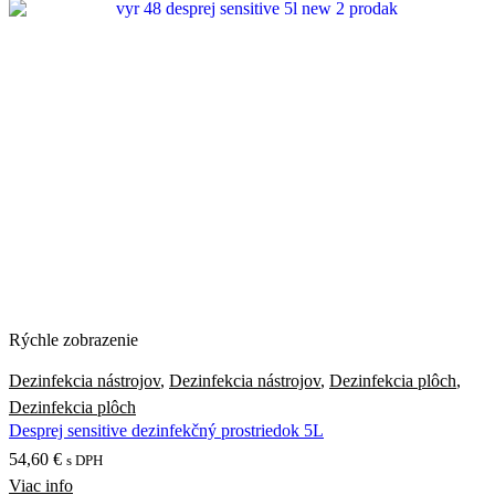
Rýchle zobrazenie
Dezinfekcia nástrojov
,
Dezinfekcia nástrojov
,
Dezinfekcia plôch
,
Dezinfekcia plôch
Desprej sensitive dezinfekčný prostriedok 5L
54,60
€
s DPH
Viac info