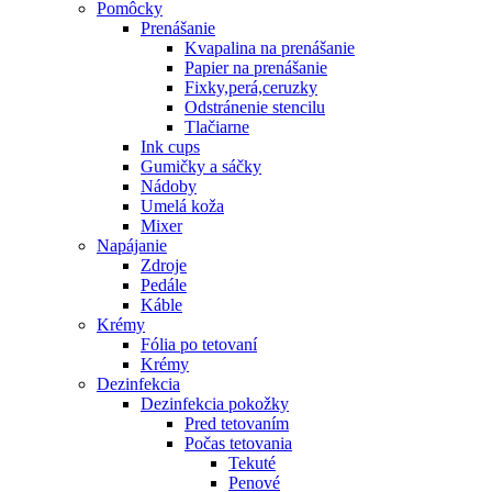
Pomôcky
Prenášanie
Kvapalina na prenášanie
Papier na prenášanie
Fixky,perá,ceruzky
Odstránenie stencilu
Tlačiarne
Ink cups
Gumičky a sáčky
Nádoby
Umelá koža
Mixer
Napájanie
Zdroje
Pedále
Káble
Krémy
Fólia po tetovaní
Krémy
Dezinfekcia
Dezinfekcia pokožky
Pred tetovaním
Počas tetovania
Tekuté
Penové