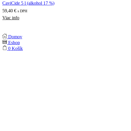
CaviCide 5 l (alkohol 17 %)
59,40
€
s DPH
Viac info
Domov
Eshop
0
Košík