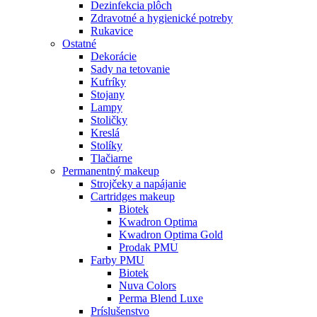
Dezinfekcia plôch
Zdravotné a hygienické potreby
Rukavice
Ostatné
Dekorácie
Sady na tetovanie
Kufríky
Stojany
Lampy
Stoličky
Kreslá
Stolíky
Tlačiarne
Permanentný makeup
Strojčeky a napájanie
Cartridges makeup
Biotek
Kwadron Optima
Kwadron Optima Gold
Prodak PMU
Farby PMU
Biotek
Nuva Colors
Perma Blend Luxe
Príslušenstvo