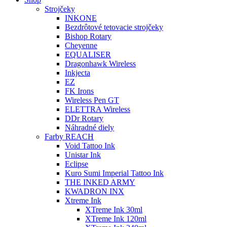
Strojčeky
INKONE
Bezdrôtové tetovacie strojčeky
Bishop Rotary
Cheyenne
EQUALISER
Dragonhawk Wireless
Inkjecta
EZ
FK Irons
Wireless Pen GT
ELETTRA Wireless
DDr Rotary
Náhradné diely
Farby REACH
Void Tattoo Ink
Unistar Ink
Eclipse
Kuro Sumi Imperial Tattoo Ink
THE INKED ARMY
KWADRON INX
Xtreme Ink
XTreme Ink 30ml
XTreme Ink 120ml