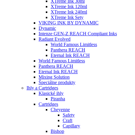
XTreme Ink 30ml
XTreme Ink 120ml
XTreme Ink 240ml
XTreme Ink Sety
VIKING INK BY DYNAMIC
Dynamic
Intenze GEN-Z REACH Compliant Inks
Radiant Evolved
World Famous Limitless
Panthera REACH
Eternal Ink REACH
World Famous Limitless
Panthera REACH
Eternal Ink REACH
Mixing Solution
Špeciálne produkty
Ihly a Cartridges
Klasické ihly
Piranha
Cartridges
Cheyenne
Safety
Craft
Capillary
Bishop