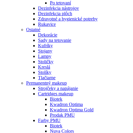
Po tetovaní
Dezinfekcia nástrojov
Dezinfekcia plôch
Zdravotné a hygienické potreby
Rukavice
Ostatné
Dekorácie
Sady na tetovanie
Kufríky
Stojany
Lampy
Stoličky
Kreslá
Stolíky
Tlačiarne
Permanentný makeup
Strojčeky a napájanie
Cartridges makeup
Biotek
Kwadron Optima
Kwadron Optima Gold
Prodak PMU
Farby PMU
Biotek
Nuva Colors