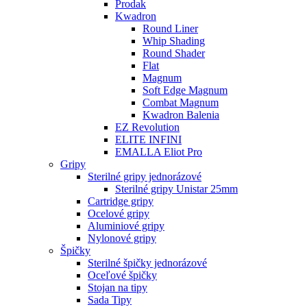
Prodak
Kwadron
Round Liner
Whip Shading
Round Shader
Flat
Magnum
Soft Edge Magnum
Combat Magnum
Kwadron Balenia
EZ Revolution
ELITE INFINI
EMALLA Eliot Pro
Gripy
Sterilné gripy jednorázové
Sterilné gripy Unistar 25mm
Cartridge gripy
Ocelové gripy
Aluminiové gripy
Nylonové gripy
Špičky
Sterilné špičky jednorázové
Oceľové špičky
Stojan na tipy
Sada Tipy