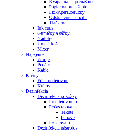
Kvapalina na prenášanie
Papier na prenášanie
Fixky,perá,ceruzky
Odstránenie stencilu
Tlačiarne
Ink cups
Gumičky a sáčky
Nádoby
Umelá koža
Mixer
Napájanie
Zdroje
Pedále
Káble
Krémy
Fólia po tetovaní
Krémy
Dezinfekcia
Dezinfekcia pokožky
Pred tetovaním
Počas tetovania
Tekuté
Penové
Po tetovaní
Dezinfekcia nástrojov