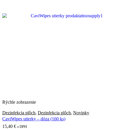
Rýchle zobrazenie
Dezinfekcia plôch
,
Dezinfekcia plôch
,
Novinky
CaviWipes utierky – dóza (160 ks)
15,40
€
s DPH