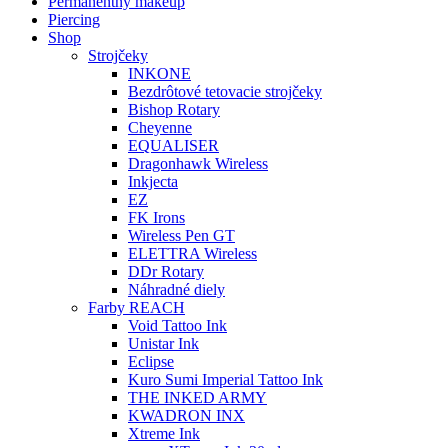
Permanentný makeup
Piercing
Shop
Strojčeky
INKONE
Bezdrôtové tetovacie strojčeky
Bishop Rotary
Cheyenne
EQUALISER
Dragonhawk Wireless
Inkjecta
EZ
FK Irons
Wireless Pen GT
ELETTRA Wireless
DDr Rotary
Náhradné diely
Farby REACH
Void Tattoo Ink
Unistar Ink
Eclipse
Kuro Sumi Imperial Tattoo Ink
THE INKED ARMY
KWADRON INX
Xtreme Ink