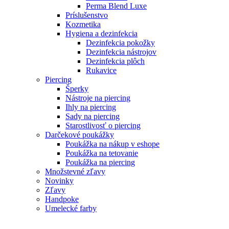
Perma Blend Luxe
Príslušenstvo
Kozmetika
Hygiena a dezinfekcia
Dezinfekcia pokožky
Dezinfekcia nástrojov
Dezinfekcia plôch
Rukavice
Piercing
Šperky
Nástroje na piercing
Ihly na piercing
Sady na piercing
Starostlivosť o piercing
Darčekové poukážky
Poukážka na nákup v eshope
Poukážka na tetovanie
Poukážka na piercing
Množstevné zľavy
Novinky
Zľavy
Handpoke
Umelecké farby