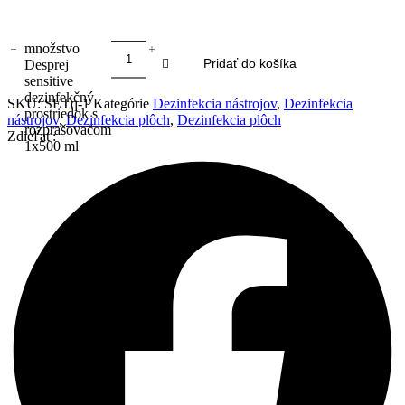
množstvo
Desprej
Pridať do košíka
sensitive
dezinfekčný
SKU:
SETq-1
Kategórie
Dezinfekcia nástrojov
,
Dezinfekcia
prostriedok s
nástrojov
,
Dezinfekcia plôch
,
Dezinfekcia plôch
rozprašovačom
Zdieľať:
1x500 ml