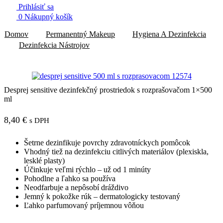
Prihlásiť sa
0
Nákupný košík
Domov
Permanentný Makeup
Hygiena A Dezinfekcia
Dezinfekcia Nástrojov
Desprej sensitive dezinfekčný prostriedok s rozprašovačom 1×500
ml
8,40
€
s DPH
Šetrne dezinfikuje povrchy zdravotníckych pomôcok
Vhodný tiež na dezinfekciu citlivých materiálov (plexiskla,
lesklé plasty)
Účinkuje veľmi rýchlo – už od 1 minúty
Pohodlne a ľahko sa používa
Neodfarbuje a nepôsobí dráždivo
Jemný k pokožke rúk – dermatologicky testovaný
Ľahko parfumovaný príjemnou vôňou