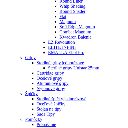
Round Liner
Whip Shading
Round Shader
Flat
Magnum
Soft Edge Magnum
Combat Magnum
Kwadron Balenia
EZ Revolution
ELITE INFINI
EMALLA Eliot Pro
Gripy
Sterilné gripy jednorázové
Sterilné gripy Unistar 25mm
Cartridge gripy
Ocelové gripy
Aluminiové gripy
Nylonové gripy
Špičky
Sterilné špičky jednorázové
Oceľové špičky
Stojan na tipy
Sada Tipy
Pomôcky
Prenášanie