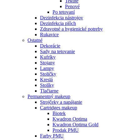
Tekuté
Penové
Po tetovaní
Dezinfekcia nástrojov
Dezinfekcia plôch
Zdravotné a hygienické potreby
Rukavice
Ostatné
Dekorácie
Sady na tetovanie
Kufríky
Stojany
Lampy
Stoličky
Kreslá
Stolíky
Tlačiarne
Permanentný makeup
Strojčeky a napájanie
Cartridges makeup
Biotek
Kwadron Optima
Kwadron Optima Gold
Prodak PMU
Farby PMU