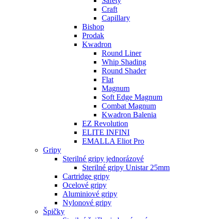
Safety
Craft
Capillary
Bishop
Prodak
Kwadron
Round Liner
Whip Shading
Round Shader
Flat
Magnum
Soft Edge Magnum
Combat Magnum
Kwadron Balenia
EZ Revolution
ELITE INFINI
EMALLA Eliot Pro
Gripy
Sterilné gripy jednorázové
Sterilné gripy Unistar 25mm
Cartridge gripy
Ocelové gripy
Aluminiové gripy
Nylonové gripy
Špičky