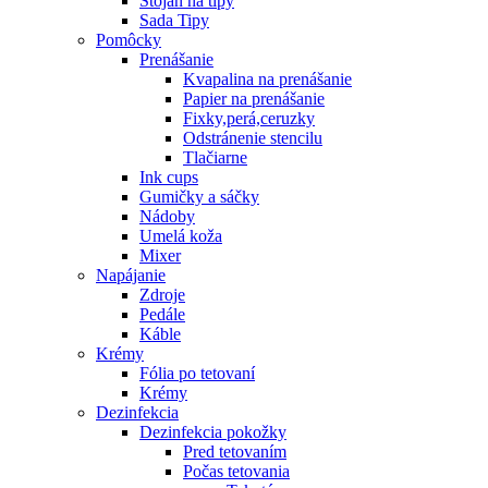
Stojan na tipy
Sada Tipy
Pomôcky
Prenášanie
Kvapalina na prenášanie
Papier na prenášanie
Fixky,perá,ceruzky
Odstránenie stencilu
Tlačiarne
Ink cups
Gumičky a sáčky
Nádoby
Umelá koža
Mixer
Napájanie
Zdroje
Pedále
Káble
Krémy
Fólia po tetovaní
Krémy
Dezinfekcia
Dezinfekcia pokožky
Pred tetovaním
Počas tetovania