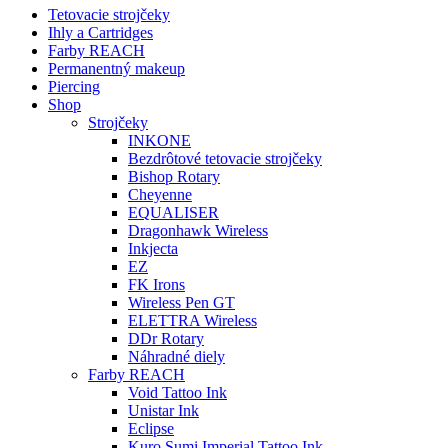
Tetovacie strojčeky
Ihly a Cartridges
Farby REACH
Permanentný makeup
Piercing
Shop
Strojčeky
INKONE
Bezdrôtové tetovacie strojčeky
Bishop Rotary
Cheyenne
EQUALISER
Dragonhawk Wireless
Inkjecta
EZ
FK Irons
Wireless Pen GT
ELETTRA Wireless
DDr Rotary
Náhradné diely
Farby REACH
Void Tattoo Ink
Unistar Ink
Eclipse
Kuro Sumi Imperial Tattoo Ink