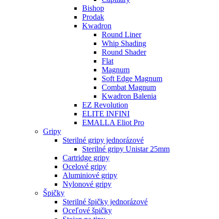
Bishop
Prodak
Kwadron
Round Liner
Whip Shading
Round Shader
Flat
Magnum
Soft Edge Magnum
Combat Magnum
Kwadron Balenia
EZ Revolution
ELITE INFINI
EMALLA Eliot Pro
Gripy
Sterilné gripy jednorázové
Sterilné gripy Unistar 25mm
Cartridge gripy
Ocelové gripy
Aluminiové gripy
Nylonové gripy
Špičky
Sterilné špičky jednorázové
Oceľové špičky