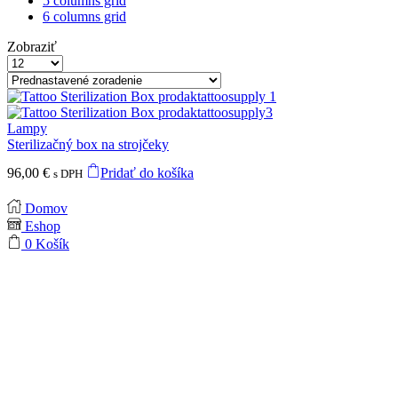
5 columns grid
6 columns grid
Zobraziť
Products
per
page
Lampy
Sterilizačný box na strojčeky
96,00
€
Pridať do košíka
s DPH
Domov
Eshop
0
Košík