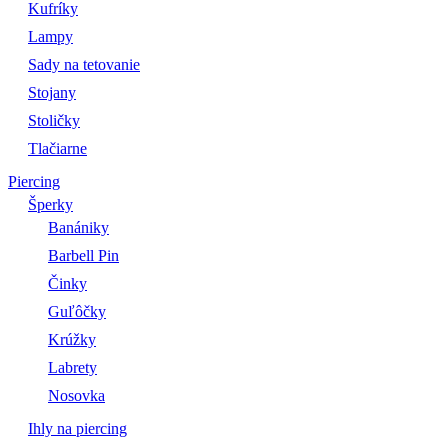
Kufríky
Lampy
Sady na tetovanie
Stojany
Stoličky
Tlačiarne
Piercing
Šperky
Banániky
Barbell Pin
Činky
Guľôčky
Krúžky
Labrety
Nosovka
Ihly na piercing