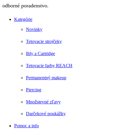
odborné poradenstvo.
Kategórie
Novinky
Tetovacie strojčeky
Ihly a Cartridge
Tetovacie farby REACH
Permanentný makeup
Piercing
Množstevné zľavy
Darčekové poukážky
Pomoc a info