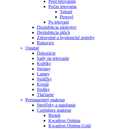
Pred tetovaním
Počas tetovania
Tekuté
Penové
Po tetovaní
Dezinfekcia nástrojov
Dezinfekcia plôch
Zdravotné a hygienické potreby
Rukavice
Ostatné
Dekorácie
Sady na tetovanie
Kufríky
Stojany
Lampy
Stoličky
Kreslá
Stolíky
Tlačiarne
Permanentný makeup
Strojčeky a napájanie
Cartridges makeup
Biotek
Kwadron Optima
Kwadron Optima Gold