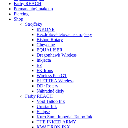
Farby REACH
Permanentný makeup
Piercing
Shop
Strojčeky
INKONE
Bezdrôtové tetovacie strojčeky
Bishop Rotary
Cheyenne
EQUALISER
Dragonhawk Wireless
Inkjecta
EZ
FK Irons
Wireless Pen GT
ELETTRA Wireless
DDr Rotary
Náhradné diely
Farby REACH
Void Tattoo Ink
Unistar Ink
Eclipse
Kuro Sumi Imperial Tattoo Ink
THE INKED ARMY
KWADRON INX