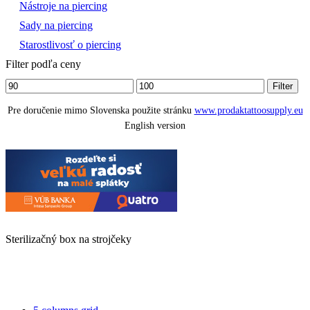
Nástroje na piercing
Sady na piercing
Starostlivosť o piercing
Filter podľa ceny
Minimálna
Maximálna
Filter
cena
cena
Pre doručenie mimo Slovenska použite stránku
www.prodaktattoosupply.eu
English version
Sterilizačný box na strojčeky
4
columns
List
grid