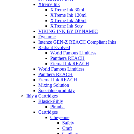
Xtreme Ink
XTreme Ink 30ml
XTreme Ink 120ml
XTreme Ink 240ml
XTreme Ink Sety
VIKING INK BY DYNAMIC
Dynamic
Intenze GEN-Z REACH Compliant Inks
Radiant Evolved
World Famous Limitless
Panthera REACH
Eternal Ink REACH
World Famous Limitless
Panthera REACH
Eternal Ink REACH
Mixing Solution
Špeciálne produkty
Ihly a Cartridges
Klasické ihly
Piranha
Cartridges
Cheyenne
Safety
Craft
Capillary