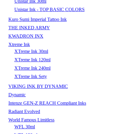
Unistar Ink 30ml
Unistar Ink - TOP BASIC COLORS
Kuro Sumi Imperial Tattoo Ink
THE INKED ARMY
KWADRON INX
Xtreme Ink
XTreme Ink 30ml
XTreme Ink 120ml
XTreme Ink 240ml
XTreme Ink Sety
VIKING INK BY DYNAMIC
Dynamic
Intenze GEN-Z REACH Compliant Inks
Radiant Evolved
World Famous Limitless
WFL 30ml