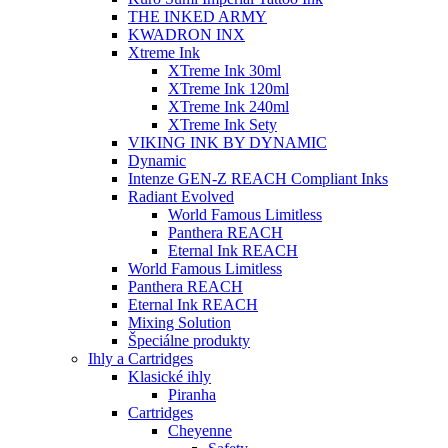
THE INKED ARMY
KWADRON INX
Xtreme Ink
XTreme Ink 30ml
XTreme Ink 120ml
XTreme Ink 240ml
XTreme Ink Sety
VIKING INK BY DYNAMIC
Dynamic
Intenze GEN-Z REACH Compliant Inks
Radiant Evolved
World Famous Limitless
Panthera REACH
Eternal Ink REACH
World Famous Limitless
Panthera REACH
Eternal Ink REACH
Mixing Solution
Špeciálne produkty
Ihly a Cartridges
Klasické ihly
Piranha
Cartridges
Cheyenne