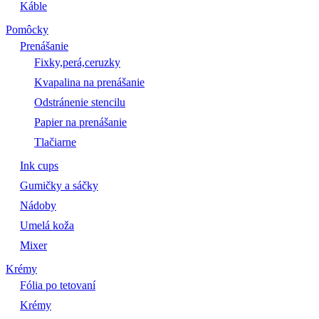
Káble
Pomôcky
Prenášanie
Fixky,perá,ceruzky
Kvapalina na prenášanie
Odstránenie stencilu
Papier na prenášanie
Tlačiarne
Ink cups
Gumičky a sáčky
Nádoby
Umelá koža
Mixer
Krémy
Fólia po tetovaní
Krémy