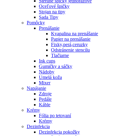
Sterilné špičky jednorázové
Oceľové špičky
Stojan na tipy
Sada Tipy
Pomôcky
Prenášanie
Kvapalina na prenášanie
Papier na prenášanie
Fixky,perá,ceruzky
Odstránenie stencilu
Tlačiarne
Ink cups
Gumičky a sáčky
Nádoby
Umelá koža
Mixer
Napájanie
Zdroje
Pedále
Káble
Krémy
Fólia po tetovaní
Krémy
Dezinfekcia
Dezinfekcia pokožky