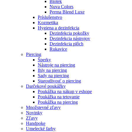
Biotek
Nuva Colors
Perma Blend Luxe
Príslušenstvo
Kozmetika
Hygiena a dezinfekcia
Dezinfekcia pokožky
Dezinfekcia nástrojov
Dezinfekcia plôch
Rukavice
Piercing
Šperky
Nástroje na piercing
Ihly na piercing
Sady na piercing
Starostlivosť o piercing
Darčekové poukážky
Poukážka na nákup v eshope
Poukážka na tetovanie
Poukážka na piercing
Množstevné zľavy
Novinky
Zľavy
Handpoke
Umelecké farby