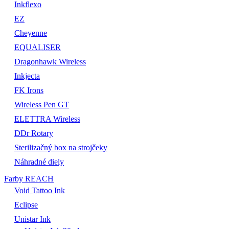
Inkflexo
EZ
Cheyenne
EQUALISER
Dragonhawk Wireless
Inkjecta
FK Irons
Wireless Pen GT
ELETTRA Wireless
DDr Rotary
Sterilizačný box na strojčeky
Náhradné diely
Farby REACH
Void Tattoo Ink
Eclipse
Unistar Ink