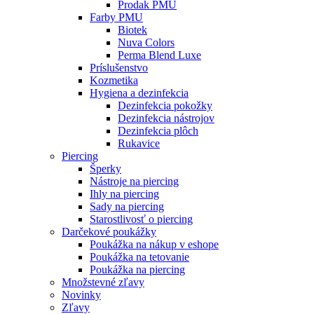
Prodak PMU
Farby PMU
Biotek
Nuva Colors
Perma Blend Luxe
Príslušenstvo
Kozmetika
Hygiena a dezinfekcia
Dezinfekcia pokožky
Dezinfekcia nástrojov
Dezinfekcia plôch
Rukavice
Piercing
Šperky
Nástroje na piercing
Ihly na piercing
Sady na piercing
Starostlivosť o piercing
Darčekové poukážky
Poukážka na nákup v eshope
Poukážka na tetovanie
Poukážka na piercing
Množstevné zľavy
Novinky
Zľavy