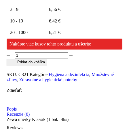
3 - 9
6,56
€
10 - 19
6,42
€
20 - 1000
6,21
€
Nakúpte viac kusov tohto produktu a ušetrite
Pridať do košíka
SKU:
C321
Kategórie
Hygiena a dezinfekcia
,
Množstevné
zľavy
,
Zdravotné a hygienické potreby
Zdieľať:
Popis
Recenzie (0)
Zewa utierky Klassik (1.bal.- 4ks)
Reviews