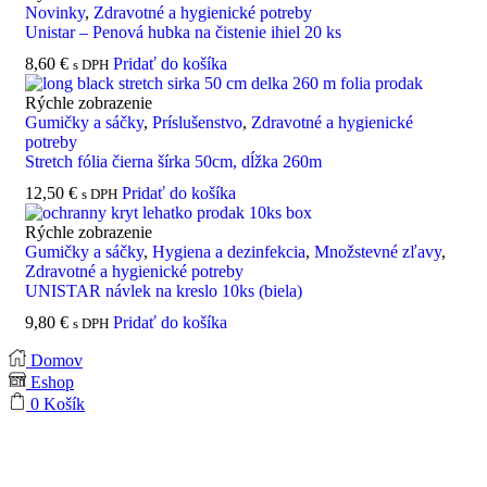
Novinky
,
Zdravotné a hygienické potreby
Unistar – Penová hubka na čistenie ihiel 20 ks
8,60
€
Pridať do košíka
s DPH
Rýchle zobrazenie
Gumičky a sáčky
,
Príslušenstvo
,
Zdravotné a hygienické
potreby
Stretch fólia čierna šírka 50cm, dĺžka 260m
12,50
€
Pridať do košíka
s DPH
Rýchle zobrazenie
Gumičky a sáčky
,
Hygiena a dezinfekcia
,
Množstevné zľavy
,
Zdravotné a hygienické potreby
UNISTAR návlek na kreslo 10ks (biela)
9,80
€
Pridať do košíka
s DPH
Domov
Eshop
0
Košík