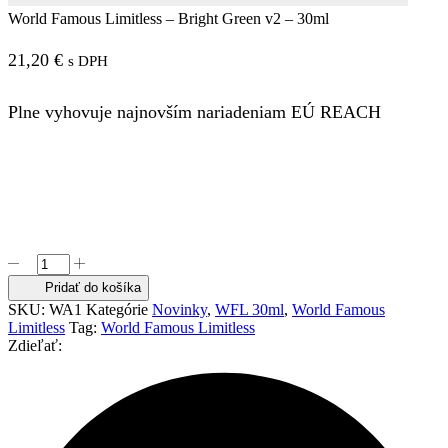
World Famous Limitless – Bright Green v2 – 30ml
21,20
€
s DPH
Plne vyhovuje najnovším nariadeniam EÚ REACH
množstvo
World
Pridať do košíka
Famous
SKU:
WA1
Kategórie
Novinky
,
WFL 30ml
,
World Famous
Limitless
Limitless
Tag:
World Famous Limitless
-
Zdieľať:
Bright
Green
v2
-
30ml