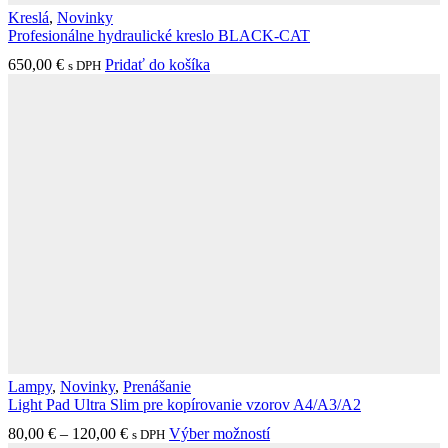
Kreslá
,
Novinky
Profesionálne hydraulické kreslo BLACK-CAT
650,00
€
Pridať do košíka
s DPH
Lampy
,
Novinky
,
Prenášanie
Light Pad Ultra Slim pre kopírovanie vzorov A4/A3/A2
Price
Tento
80,00
€
–
120,00
€
Výber možností
s DPH