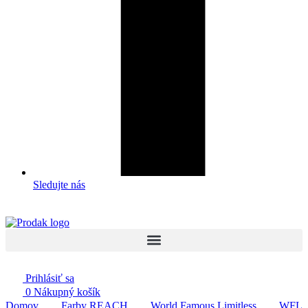
Sledujte nás
Prihlásiť sa
0
Nákupný košík
Domov
Farby REACH
World Famous Limitless
WFL