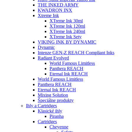
THE INKED ARMY
KWADRON INX
Xtreme Ink
XTreme Ink 30ml
XTreme Ink 120ml
XTreme Ink 240ml
XTreme Ink Sety
VIKING INK BY DYNAMIC
Dynamic
Intenze GEN-Z REACH Compliant Inks
Radiant Evolved
World Famous Limitless
Panthera REACH
Eternal Ink REACH
World Famous Limitless
Panthera REACH
Eternal Ink REACH
Mixing Solution
Špeciálne produkty
Ihly a Cartridges
Klasické ihly
Piranha
Cartridges
Cheyenne