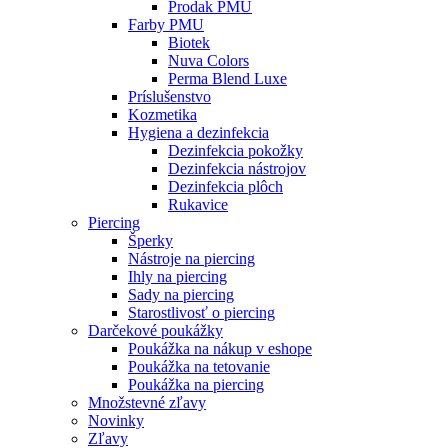
Prodak PMU
Farby PMU
Biotek
Nuva Colors
Perma Blend Luxe
Príslušenstvo
Kozmetika
Hygiena a dezinfekcia
Dezinfekcia pokožky
Dezinfekcia nástrojov
Dezinfekcia plôch
Rukavice
Piercing
Šperky
Nástroje na piercing
Ihly na piercing
Sady na piercing
Starostlivosť o piercing
Darčekové poukážky
Poukážka na nákup v eshope
Poukážka na tetovanie
Poukážka na piercing
Množstevné zľavy
Novinky
Zľavy