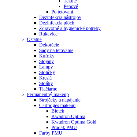
Tekuté
Penové
Po tetovaní
Dezinfekcia nástrojov
Dezinfekcia plôch
Zdravotné a hygienické potreby
Rukavice
Ostatné
Dekorácie
Sady na tetovanie
Kufríky
Stojany
Lampy
Stoličky
Kreslá
Stolíky
Tlačiarne
Permanentný makeup
Strojčeky a napájanie
Cartridges makeup
Biotek
Kwadron Optima
Kwadron Optima Gold
Prodak PMU
Farby PMU