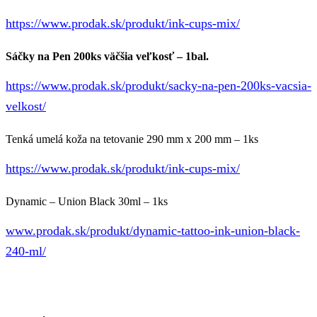
https://www.prodak.sk/produkt/ink-cups-mix/
Sáčky na Pen 200ks väčšia veľkosť – 1bal.
https://www.prodak.sk/produkt/sacky-na-pen-200ks-vacsia-
velkost/
Tenká umelá koža na tetovanie 290 mm x 200 mm – 1ks
https://www.prodak.sk/produkt/ink-cups-mix/
Dynamic – Union Black 30ml – 1ks
www.prodak.sk/produkt/dynamic-tattoo-ink-union-black-
240-ml/