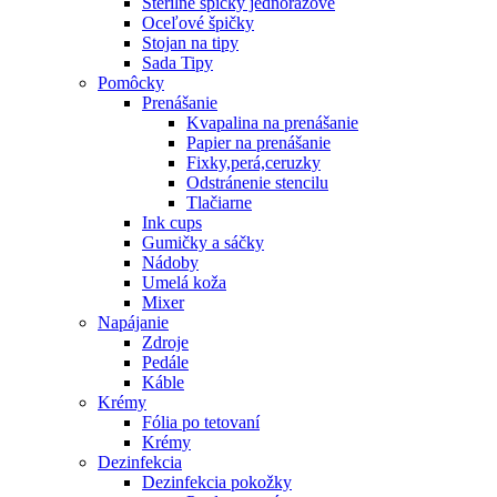
Sterilné špičky jednorázové
Oceľové špičky
Stojan na tipy
Sada Tipy
Pomôcky
Prenášanie
Kvapalina na prenášanie
Papier na prenášanie
Fixky,perá,ceruzky
Odstránenie stencilu
Tlačiarne
Ink cups
Gumičky a sáčky
Nádoby
Umelá koža
Mixer
Napájanie
Zdroje
Pedále
Káble
Krémy
Fólia po tetovaní
Krémy
Dezinfekcia
Dezinfekcia pokožky