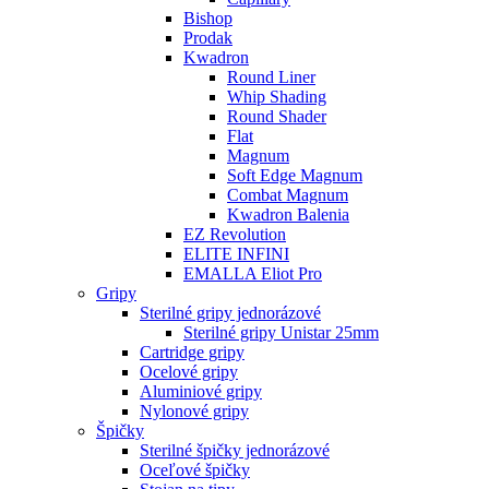
Bishop
Prodak
Kwadron
Round Liner
Whip Shading
Round Shader
Flat
Magnum
Soft Edge Magnum
Combat Magnum
Kwadron Balenia
EZ Revolution
ELITE INFINI
EMALLA Eliot Pro
Gripy
Sterilné gripy jednorázové
Sterilné gripy Unistar 25mm
Cartridge gripy
Ocelové gripy
Aluminiové gripy
Nylonové gripy
Špičky
Sterilné špičky jednorázové
Oceľové špičky