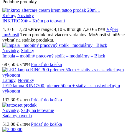
Podobné produkty
Krémy
,
Novinky
INKTROX® – Krém po tetovaní
4,10
€
–
7,20
€
Price range: 4,10 € through 7,20 €
Výber
s DPH
možností
Tento produkt má viacero variantov. Možnosti si môžete
vybrať na stránke produktu.
Novinky
,
Stolíky
Impala – mobilný pracovný stolík – modulárny – Black
687,50
€
Pridať do košíka
s DPH
Lampy
,
Novinky
LED lampa RING300 priemer 50cm + statív – s nastaviteľným
výkonom
132,30
€
Pridať do košíka
s DPH
Novinky
,
Sady na tetovanie
Sada vybavenia
513,00
€
Pridať do košíka
s DPH