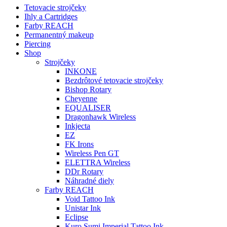
Tetovacie strojčeky
Ihly a Cartridges
Farby REACH
Permanentný makeup
Piercing
Shop
Strojčeky
INKONE
Bezdrôtové tetovacie strojčeky
Bishop Rotary
Cheyenne
EQUALISER
Dragonhawk Wireless
Inkjecta
EZ
FK Irons
Wireless Pen GT
ELETTRA Wireless
DDr Rotary
Náhradné diely
Farby REACH
Void Tattoo Ink
Unistar Ink
Eclipse
Kuro Sumi Imperial Tattoo Ink