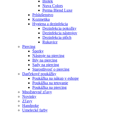
Biotek
Nuva Colors
Perma Blend Luxe
Príslušenstvo
Kozmetika
Hygiena a dezinfekcia
Dezinfekcia pokožky
Dezinfekcia nástrojov
Dezinfekcia plôch
Rukavice
Piercing
Šperky
Nástroje na piercing
Ihly na piercing
Sady na piercing
Starostlivosť o piercing
Darčekové poukážky
Poukážka na nákup v eshope
Poukážka na tetovanie
Poukážka na piercing
Množstevné zľavy
Novinky
Zľavy
Handpoke
Umelecké farby