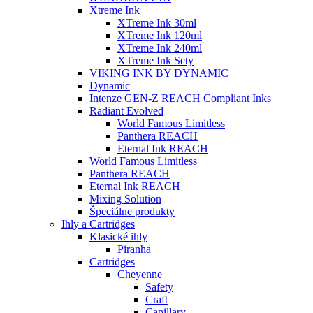
Xtreme Ink
XTreme Ink 30ml
XTreme Ink 120ml
XTreme Ink 240ml
XTreme Ink Sety
VIKING INK BY DYNAMIC
Dynamic
Intenze GEN-Z REACH Compliant Inks
Radiant Evolved
World Famous Limitless
Panthera REACH
Eternal Ink REACH
World Famous Limitless
Panthera REACH
Eternal Ink REACH
Mixing Solution
Špeciálne produkty
Ihly a Cartridges
Klasické ihly
Piranha
Cartridges
Cheyenne
Safety
Craft
Capillary