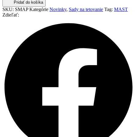
Pridať do košíka
SKU:
SMAP
Kategórie
Novinky
,
Sady na tetovanie
Tag:
MAST
Zdieľať: