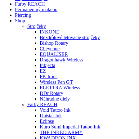
Farby REACH
Permanentný makeup
Piercing
Shop
Strojčeky
INKONE
Bezdrôtové tetovacie strojčeky
Bishop Rotary
Cheyenne
EQUALISER
Dragonhawk Wireless
Inkjecta
EZ
FK Irons
Wireless Pen GT
ELETTRA Wireless
DDr Rotary
Náhradné diely
Farby REACH
Void Tattoo Ink
Unistar Ink
Eclipse
Kuro Sumi Imperial Tattoo Ink
THE INKED ARMY
KWADRON INX