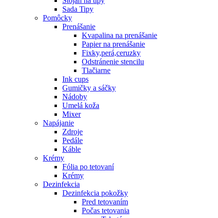
Stojan na tipy
Sada Tipy
Pomôcky
Prenášanie
Kvapalina na prenášanie
Papier na prenášanie
Fixky,perá,ceruzky
Odstránenie stencilu
Tlačiarne
Ink cups
Gumičky a sáčky
Nádoby
Umelá koža
Mixer
Napájanie
Zdroje
Pedále
Káble
Krémy
Fólia po tetovaní
Krémy
Dezinfekcia
Dezinfekcia pokožky
Pred tetovaním
Počas tetovania