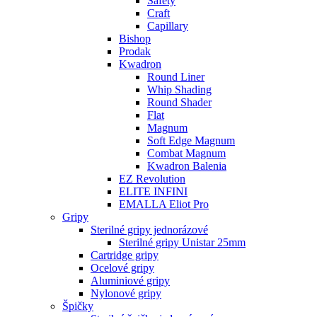
Safety
Craft
Capillary
Bishop
Prodak
Kwadron
Round Liner
Whip Shading
Round Shader
Flat
Magnum
Soft Edge Magnum
Combat Magnum
Kwadron Balenia
EZ Revolution
ELITE INFINI
EMALLA Eliot Pro
Gripy
Sterilné gripy jednorázové
Sterilné gripy Unistar 25mm
Cartridge gripy
Ocelové gripy
Aluminiové gripy
Nylonové gripy
Špičky