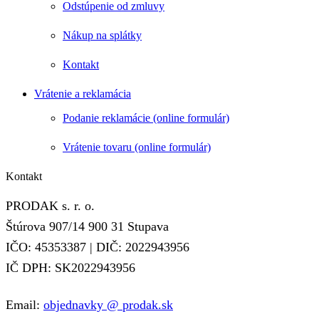
Odstúpenie od zmluvy
Nákup na splátky
Kontakt
Vrátenie a reklamácia
Podanie reklamácie (online formulár)
Vrátenie tovaru (online formulár)
Kontakt
PRODAK s. r. o.
Štúrova 907/14 900 31 Stupava
IČO: 45353387 | DIČ: 2022943956
IČ DPH: SK2022943956
RÝCHLE ZOBRAZENIE
RÝCHLE ZOBRAZENIE
RÝCHLE ZOBRAZENIE
RÝCHLE ZOBRAZENIE
RÝCHLE ZOBRAZENIE
Email:
objednavky @ prodak.sk