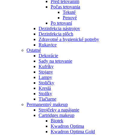
Pred tetovaním
Počas tetovania
Tekuté
Penové
Po tetovaní
Dezinfekcia nástrojov
Dezinfekcia plôch
Zdravotné a hygienické potreby
Rukavice
Ostatné
Dekorácie
Sady na tetovanie
Kufríky
Stojany
Lampy
Stoličky
Kreslá
Stolíky
Tlačiarne
Permanentný makeup
Strojčeky a napájanie
Cartridges makeup
Biotek
Kwadron Optima
Kwadron Optima Gold