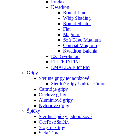
Prodak
Kwadron
Round Liner
Whip Shading
Round Shader
Flat
Magnum
Soft Edge Magnum
Combat Magnum
Kwadron Balenia
EZ Revolution
ELITE INFINI
EMALLA Eliot Pro
Gripy
Sterilné gripy jednorázové
Sterilné gripy Unistar 25mm
Cartridge gripy
Ocelové gripy
Aluminiové gripy
Nylonové gripy
Špičky
Sterilné špičky jednorázové
Oceľové špičky
Stojan na tipy
Sada Tipy