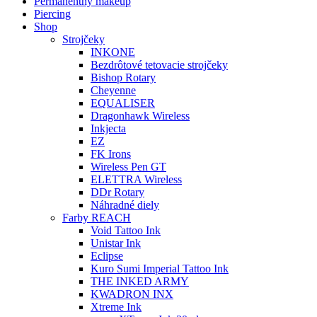
Permanentný makeup
Piercing
Shop
Strojčeky
INKONE
Bezdrôtové tetovacie strojčeky
Bishop Rotary
Cheyenne
EQUALISER
Dragonhawk Wireless
Inkjecta
EZ
FK Irons
Wireless Pen GT
ELETTRA Wireless
DDr Rotary
Náhradné diely
Farby REACH
Void Tattoo Ink
Unistar Ink
Eclipse
Kuro Sumi Imperial Tattoo Ink
THE INKED ARMY
KWADRON INX
Xtreme Ink