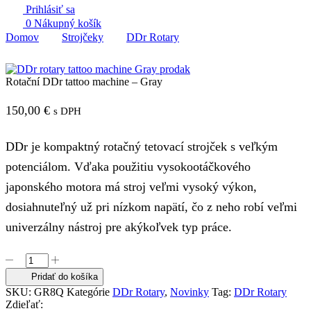
Prihlásiť sa
0
Nákupný košík
Domov
Strojčeky
DDr Rotary
Rotační DDr tattoo machine – Gray
150,00
€
s DPH
DDr je kompaktný rotačný tetovací strojček s veľkým
potenciálom. Vďaka použitiu vysokootáčkového
japonského motora má stroj veľmi vysoký výkon,
dosiahnuteľný už pri nízkom napätí, čo z neho robí veľmi
univerzálny nástroj pre akýkoľvek typ práce.
množstvo
Rotační
Pridať do košíka
DDr
SKU:
GR8Q
Kategórie
DDr Rotary
,
Novinky
Tag:
DDr Rotary
tattoo
Zdieľať:
machine