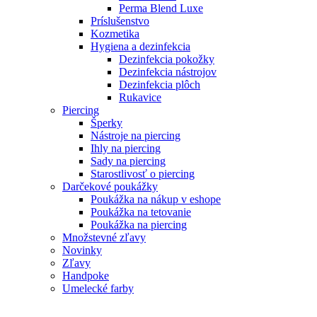
Perma Blend Luxe
Príslušenstvo
Kozmetika
Hygiena a dezinfekcia
Dezinfekcia pokožky
Dezinfekcia nástrojov
Dezinfekcia plôch
Rukavice
Piercing
Šperky
Nástroje na piercing
Ihly na piercing
Sady na piercing
Starostlivosť o piercing
Darčekové poukážky
Poukážka na nákup v eshope
Poukážka na tetovanie
Poukážka na piercing
Množstevné zľavy
Novinky
Zľavy
Handpoke
Umelecké farby