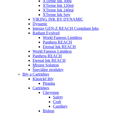
XTreme Ink 30ml
XTreme Ink 120ml
XTreme Ink 240ml
XTreme Ink Sety
VIKING INK BY DYNAMIC
Dynamic
Intenze GEN-Z REACH Compliant Inks
Radiant Evolved
World Famous Limitless
Panthera REACH
Eternal Ink REACH
World Famous Limitless
Panthera REACH
Eternal Ink REACH
Mixing Solution
Špeciálne produkty
Ihly a Cartridges
Klasické ihly
Piranha
Cartridges
Cheyenne
Safety
Craft
Capillary
Bishop