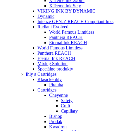
XTreme Ink 240ml
XTreme Ink Sety
VIKING INK BY DYNAMIC
Dynamic
Intenze GEN-Z REACH Compliant Inks
Radiant Evolved
World Famous Limitless
Panthera REACH
Eternal Ink REACH
World Famous Limitless
Panthera REACH
Eternal Ink REACH
Mixing Solution
Špeciálne produkty
Ihly a Cartridges
Klasické ihly
Piranha
Cartridges
Cheyenne
Safety
Craft
Capillary
Bishop
Prodak
Kwadron