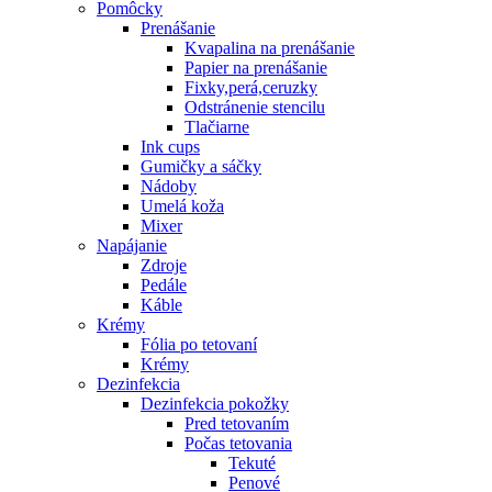
Pomôcky
Prenášanie
Kvapalina na prenášanie
Papier na prenášanie
Fixky,perá,ceruzky
Odstránenie stencilu
Tlačiarne
Ink cups
Gumičky a sáčky
Nádoby
Umelá koža
Mixer
Napájanie
Zdroje
Pedále
Káble
Krémy
Fólia po tetovaní
Krémy
Dezinfekcia
Dezinfekcia pokožky
Pred tetovaním
Počas tetovania
Tekuté
Penové