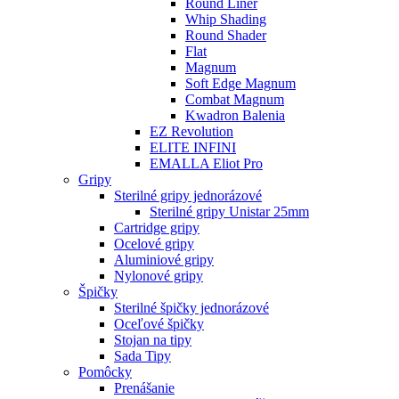
Round Liner
Whip Shading
Round Shader
Flat
Magnum
Soft Edge Magnum
Combat Magnum
Kwadron Balenia
EZ Revolution
ELITE INFINI
EMALLA Eliot Pro
Gripy
Sterilné gripy jednorázové
Sterilné gripy Unistar 25mm
Cartridge gripy
Ocelové gripy
Aluminiové gripy
Nylonové gripy
Špičky
Sterilné špičky jednorázové
Oceľové špičky
Stojan na tipy
Sada Tipy
Pomôcky
Prenášanie