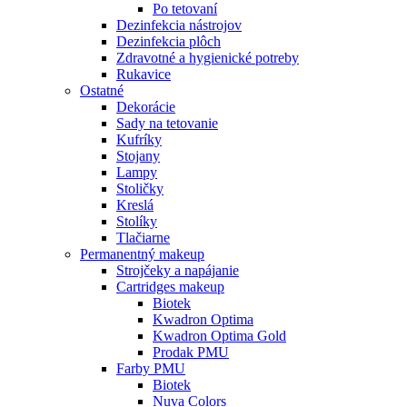
Po tetovaní
Dezinfekcia nástrojov
Dezinfekcia plôch
Zdravotné a hygienické potreby
Rukavice
Ostatné
Dekorácie
Sady na tetovanie
Kufríky
Stojany
Lampy
Stoličky
Kreslá
Stolíky
Tlačiarne
Permanentný makeup
Strojčeky a napájanie
Cartridges makeup
Biotek
Kwadron Optima
Kwadron Optima Gold
Prodak PMU
Farby PMU
Biotek
Nuva Colors