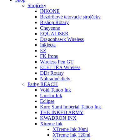
Strojčeky
INKONE
Bezdrôtové tetovacie strojčeky
Bishop Rotary
Cheyenne
EQUALISER
Dragonhawk Wireless
Inkjecta
EZ
FK Irons
Wireless Pen GT
ELETTRA Wireless
DDr Rotary
Náhradné diely
Farby REACH
Void Tattoo Ink
Unistar Ink
Eclipse
Kuro Sumi Imperial Tattoo Ink
THE INKED ARMY
KWADRON INX
Xtreme Ink
XTreme Ink 30ml
XTreme Ink 120ml