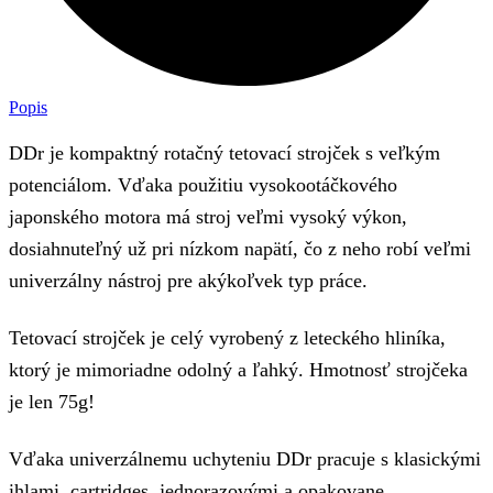
Popis
DDr je kompaktný rotačný tetovací strojček s veľkým
potenciálom. Vďaka použitiu vysokootáčkového
japonského motora má stroj veľmi vysoký výkon,
dosiahnuteľný už pri nízkom napätí, čo z neho robí veľmi
univerzálny nástroj pre akýkoľvek typ práce.
Tetovací strojček je celý vyrobený z leteckého hliníka,
ktorý je mimoriadne odolný a ľahký. Hmotnosť strojčeka
je len 75g!
Vďaka univerzálnemu uchyteniu DDr pracuje s klasickými
ihlami, cartridges, jednorazovými a opakovane