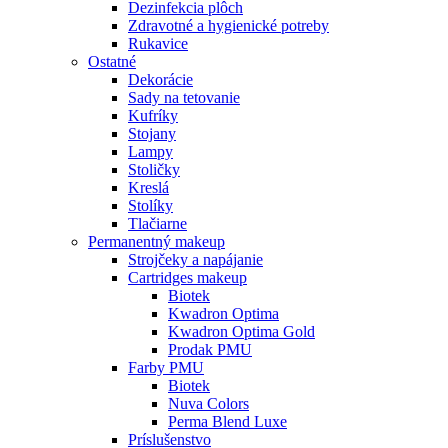
Dezinfekcia plôch
Zdravotné a hygienické potreby
Rukavice
Ostatné
Dekorácie
Sady na tetovanie
Kufríky
Stojany
Lampy
Stoličky
Kreslá
Stolíky
Tlačiarne
Permanentný makeup
Strojčeky a napájanie
Cartridges makeup
Biotek
Kwadron Optima
Kwadron Optima Gold
Prodak PMU
Farby PMU
Biotek
Nuva Colors
Perma Blend Luxe
Príslušenstvo