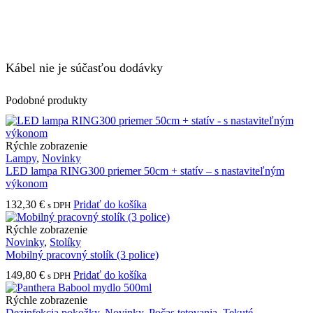
Kábel nie je súčasťou dodávky
Podobné produkty
Rýchle zobrazenie
Lampy
,
Novinky
LED lampa RING300 priemer 50cm + statív – s nastaviteľným
výkonom
132,30
€
Pridať do košíka
s DPH
Rýchle zobrazenie
Novinky
,
Stolíky
Mobilný pracovný stolík (3 police)
149,80
€
Pridať do košíka
s DPH
Rýchle zobrazenie
Dezinfekcia pokožky
,
Novinky
,
Počas tetovania
,
Tekuté