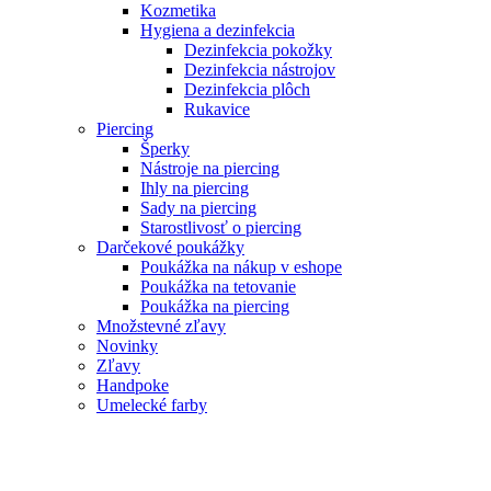
Kozmetika
Hygiena a dezinfekcia
Dezinfekcia pokožky
Dezinfekcia nástrojov
Dezinfekcia plôch
Rukavice
Piercing
Šperky
Nástroje na piercing
Ihly na piercing
Sady na piercing
Starostlivosť o piercing
Darčekové poukážky
Poukážka na nákup v eshope
Poukážka na tetovanie
Poukážka na piercing
Množstevné zľavy
Novinky
Zľavy
Handpoke
Umelecké farby