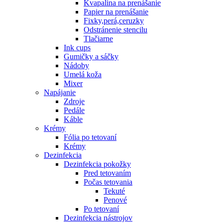
Kvapalina na prenášanie
Papier na prenášanie
Fixky,perá,ceruzky
Odstránenie stencilu
Tlačiarne
Ink cups
Gumičky a sáčky
Nádoby
Umelá koža
Mixer
Napájanie
Zdroje
Pedále
Káble
Krémy
Fólia po tetovaní
Krémy
Dezinfekcia
Dezinfekcia pokožky
Pred tetovaním
Počas tetovania
Tekuté
Penové
Po tetovaní
Dezinfekcia nástrojov