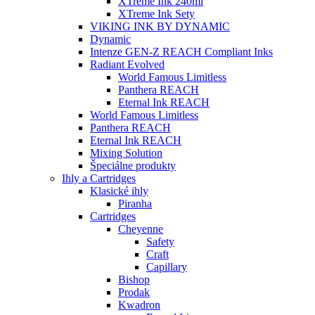
XTreme Ink 240ml
XTreme Ink Sety
VIKING INK BY DYNAMIC
Dynamic
Intenze GEN-Z REACH Compliant Inks
Radiant Evolved
World Famous Limitless
Panthera REACH
Eternal Ink REACH
World Famous Limitless
Panthera REACH
Eternal Ink REACH
Mixing Solution
Špeciálne produkty
Ihly a Cartridges
Klasické ihly
Piranha
Cartridges
Cheyenne
Safety
Craft
Capillary
Bishop
Prodak
Kwadron