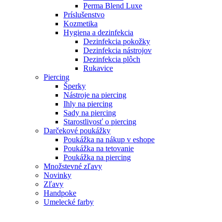
Perma Blend Luxe
Príslušenstvo
Kozmetika
Hygiena a dezinfekcia
Dezinfekcia pokožky
Dezinfekcia nástrojov
Dezinfekcia plôch
Rukavice
Piercing
Šperky
Nástroje na piercing
Ihly na piercing
Sady na piercing
Starostlivosť o piercing
Darčekové poukážky
Poukážka na nákup v eshope
Poukážka na tetovanie
Poukážka na piercing
Množstevné zľavy
Novinky
Zľavy
Handpoke
Umelecké farby