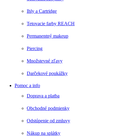
Ihly a Cartridge
Tetovacie farby REACH
Permanentný makeup
Piercing
Množstevné zľavy
Darčekové poukážky
Pomoc a info
Doprava a platba
Obchodné podmienky
Odstúpenie od zmluvy
Nákup na splátky