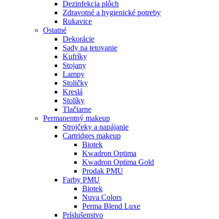
Dezinfekcia plôch
Zdravotné a hygienické potreby
Rukavice
Ostatné
Dekorácie
Sady na tetovanie
Kufríky
Stojany
Lampy
Stoličky
Kreslá
Stolíky
Tlačiarne
Permanentný makeup
Strojčeky a napájanie
Cartridges makeup
Biotek
Kwadron Optima
Kwadron Optima Gold
Prodak PMU
Farby PMU
Biotek
Nuva Colors
Perma Blend Luxe
Príslušenstvo