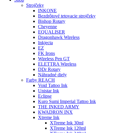
Strojčeky
INKONE
Bezdrôtové tetovacie strojčeky
Bishop Rotary
Cheyenne
EQUALISER
Dragonhawk Wireless
Inkjecta
EZ
FK Irons
Wireless Pen GT
ELETTRA Wireless
DDr Rotary
Náhradné diely
Farby REACH
Void Tattoo Ink
Unistar Ink
Eclipse
Kuro Sumi Imperial Tattoo Ink
THE INKED ARMY
KWADRON INX
Xtreme Ink
XTreme Ink 30ml
XTreme Ink 120ml