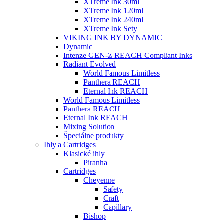
XTreme Ink 30ml
XTreme Ink 120ml
XTreme Ink 240ml
XTreme Ink Sety
VIKING INK BY DYNAMIC
Dynamic
Intenze GEN-Z REACH Compliant Inks
Radiant Evolved
World Famous Limitless
Panthera REACH
Eternal Ink REACH
World Famous Limitless
Panthera REACH
Eternal Ink REACH
Mixing Solution
Špeciálne produkty
Ihly a Cartridges
Klasické ihly
Piranha
Cartridges
Cheyenne
Safety
Craft
Capillary
Bishop