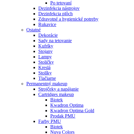
Po tetovaní
Dezinfekcia nástrojov
Dezinfekcia plôch
Zdravotné a hygienické potreby
Rukavice
Ostatné
Dekorácie
Sady na tetovanie
Kufríky
Stojany
Lampy
Stoličky
Kreslá
Stolíky
Tlačiarne
Permanentný makeup
Strojčeky a napájanie
Cartridges makeup
Biotek
Kwadron Optima
Kwadron Optima Gold
Prodak PMU
Farby PMU
Biotek
Nuva Colors