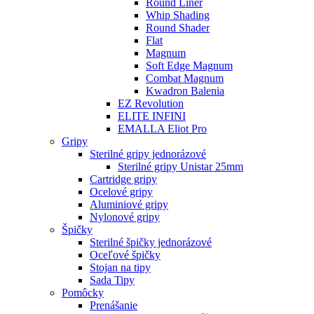
Round Liner
Whip Shading
Round Shader
Flat
Magnum
Soft Edge Magnum
Combat Magnum
Kwadron Balenia
EZ Revolution
ELITE INFINI
EMALLA Eliot Pro
Gripy
Sterilné gripy jednorázové
Sterilné gripy Unistar 25mm
Cartridge gripy
Ocelové gripy
Aluminiové gripy
Nylonové gripy
Špičky
Sterilné špičky jednorázové
Oceľové špičky
Stojan na tipy
Sada Tipy
Pomôcky
Prenášanie