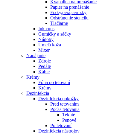
Kvapalina na prenášanie
Papier na prenášanie
Fixky,perá,ceruzky
Odstránenie stencilu
Tlačiarne
Ink cups
Gumičky a sáčky
Nádoby
Umelá koža
Mixer
Napájanie
Zdroje
Pedále
Káble
Krémy
Fólia po tetovaní
Krémy
Dezinfekcia
Dezinfekcia pokožky
Pred tetovaním
Počas tetovania
Tekuté
Penové
Po tetovaní
Dezinfekcia nástrojov