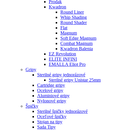
Prodak
Kwadron
Round Liner
Whip Shading
Round Shader
Flat
Magnum
Soft Edge Magnum
Combat Magnum
Kwadron Balenia
EZ Revolution
ELITE INFINI
EMALLA Eliot Pro
Gripy
Sterilné gripy jednorázové
Sterilné gripy Unistar 25mm
Cartridge gripy
Ocelové gripy
Aluminiové gripy
Nylonové gripy
Špičky
Sterilné špičky jednorázové
Oceľové špičky
Stojan na tipy
Sada Tipy