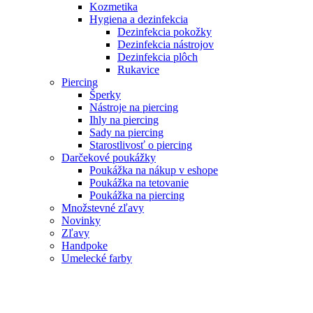
Kozmetika
Hygiena a dezinfekcia
Dezinfekcia pokožky
Dezinfekcia nástrojov
Dezinfekcia plôch
Rukavice
Piercing
Šperky
Nástroje na piercing
Ihly na piercing
Sady na piercing
Starostlivosť o piercing
Darčekové poukážky
Poukážka na nákup v eshope
Poukážka na tetovanie
Poukážka na piercing
Množstevné zľavy
Novinky
Zľavy
Handpoke
Umelecké farby