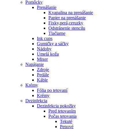
Pomôcky
Prenášanie
Kvapalina na prenášanie
Papier na prenášanie
Fixky,perá,ceruzky
Odstránenie stencilu
Tlačiarne
Ink cups
Gumičky a sáčky
Nádoby
Umelá koža
Mixer
Napájanie
Zdroje
Pedále
Káble
Krémy
Fólia po tetovaní
Krémy
Dezinfekcia
Dezinfekcia pokožky
Pred tetovaním
Počas tetovania
Tekuté
Penové