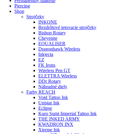
Permanentný makeup
Piercing
Shop
Strojčeky
INKONE
Bezdrôtové tetovacie strojčeky
Bishop Rotary
Cheyenne
EQUALISER
Dragonhawk Wireless
Inkjecta
EZ
FK Irons
Wireless Pen GT
ELETTRA Wireless
DDr Rotary
Náhradné diely
Farby REACH
Void Tattoo Ink
Unistar Ink
Eclipse
Kuro Sumi Imperial Tattoo Ink
THE INKED ARMY
KWADRON INX
Xtreme Ink