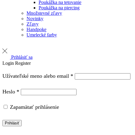
Poukážka na tetovanie
Poukážka na piercing
Množstevné zľavy
Novinky
Zľavy
Handpoke
Umelecké farby
Prihlásiť sa
Login
Register
Required
Užívateľské meno alebo email
*
Required
Heslo
*
Zapamätať prihlásenie
Prihlásiť