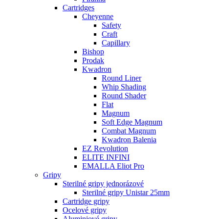
Cartridges
Cheyenne
Safety
Craft
Capillary
Bishop
Prodak
Kwadron
Round Liner
Whip Shading
Round Shader
Flat
Magnum
Soft Edge Magnum
Combat Magnum
Kwadron Balenia
EZ Revolution
ELITE INFINI
EMALLA Eliot Pro
Gripy
Sterilné gripy jednorázové
Sterilné gripy Unistar 25mm
Cartridge gripy
Ocelové gripy
Aluminiové gripy