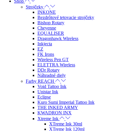
Shop
Strojčeky
INKONE
Bezdrôtové tetovacie strojčeky
Bishop Rotary
Cheyenne
EQUALISER
Dragonhawk Wireless
Inkjecta
EZ
FK Irons
Wireless Pen GT
ELETTRA Wireless
DDr Rotary
Náhradné diely
Farby REACH
Void Tattoo Ink
Unistar Ink
Eclipse
Kuro Sumi Imperial Tattoo Ink
THE INKED ARMY
KWADRON INX
Xtreme Ink
XTreme Ink 30ml
XTreme Ink 120ml