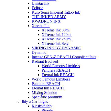
Unistar Ink
Eclipse
Kuro Sumi Imperial Tattoo Ink
THE INKED ARMY
KWADRON INX
Xtreme Ink
XTreme Ink 30ml
XTreme Ink 120ml
XTreme Ink 240ml
XTreme Ink Sety
VIKING INK BY DYNAMIC
Dynamic
Intenze GEN-Z REACH Compliant Inks
Radiant Evolved
World Famous Limitless
Panthera REACH
Eternal Ink REACH
World Famous Limitless
Panthera REACH
Eternal Ink REACH
Mixing Solution
Špeciálne produkty
Ihly a Cartridges
Klasické ihly
Piranha