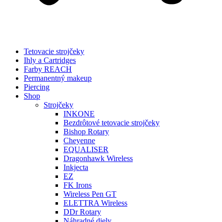
Tetovacie strojčeky
Ihly a Cartridges
Farby REACH
Permanentný makeup
Piercing
Shop
Strojčeky
INKONE
Bezdrôtové tetovacie strojčeky
Bishop Rotary
Cheyenne
EQUALISER
Dragonhawk Wireless
Inkjecta
EZ
FK Irons
Wireless Pen GT
ELETTRA Wireless
DDr Rotary
Náhradné diely