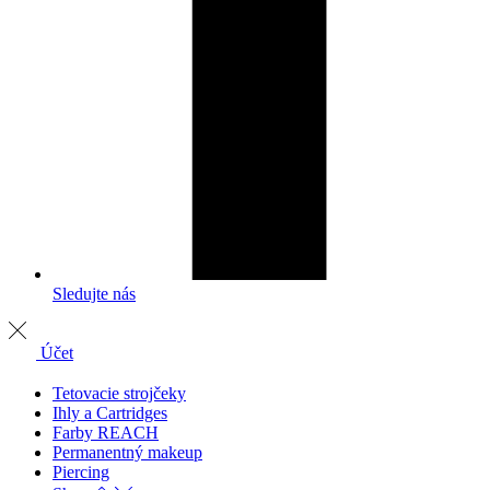
Sledujte nás
Účet
Tetovacie strojčeky
Ihly a Cartridges
Farby REACH
Permanentný makeup
Piercing