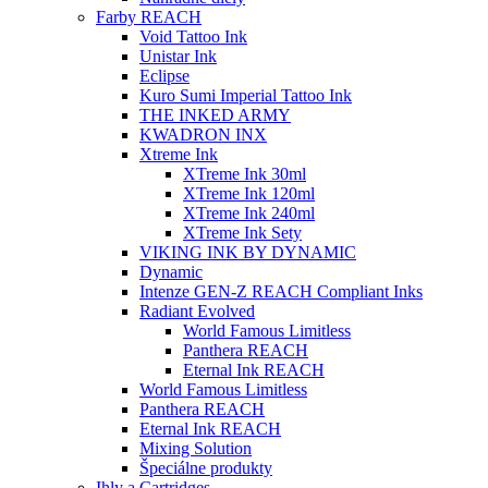
Farby REACH
Void Tattoo Ink
Unistar Ink
Eclipse
Kuro Sumi Imperial Tattoo Ink
THE INKED ARMY
KWADRON INX
Xtreme Ink
XTreme Ink 30ml
XTreme Ink 120ml
XTreme Ink 240ml
XTreme Ink Sety
VIKING INK BY DYNAMIC
Dynamic
Intenze GEN-Z REACH Compliant Inks
Radiant Evolved
World Famous Limitless
Panthera REACH
Eternal Ink REACH
World Famous Limitless
Panthera REACH
Eternal Ink REACH
Mixing Solution
Špeciálne produkty
Ihly a Cartridges