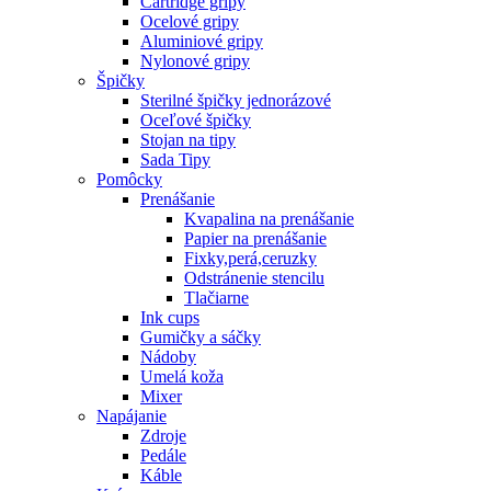
Cartridge gripy
Ocelové gripy
Aluminiové gripy
Nylonové gripy
Špičky
Sterilné špičky jednorázové
Oceľové špičky
Stojan na tipy
Sada Tipy
Pomôcky
Prenášanie
Kvapalina na prenášanie
Papier na prenášanie
Fixky,perá,ceruzky
Odstránenie stencilu
Tlačiarne
Ink cups
Gumičky a sáčky
Nádoby
Umelá koža
Mixer
Napájanie
Zdroje
Pedále
Káble