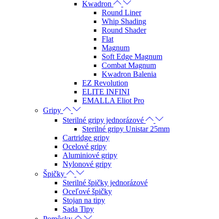
Kwadron
Round Liner
Whip Shading
Round Shader
Flat
Magnum
Soft Edge Magnum
Combat Magnum
Kwadron Balenia
EZ Revolution
ELITE INFINI
EMALLA Eliot Pro
Gripy
Sterilné gripy jednorázové
Sterilné gripy Unistar 25mm
Cartridge gripy
Ocelové gripy
Aluminiové gripy
Nylonové gripy
Špičky
Sterilné špičky jednorázové
Oceľové špičky
Stojan na tipy
Sada Tipy
Pomôcky