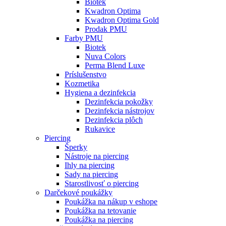
Biotek
Kwadron Optima
Kwadron Optima Gold
Prodak PMU
Farby PMU
Biotek
Nuva Colors
Perma Blend Luxe
Príslušenstvo
Kozmetika
Hygiena a dezinfekcia
Dezinfekcia pokožky
Dezinfekcia nástrojov
Dezinfekcia plôch
Rukavice
Piercing
Šperky
Nástroje na piercing
Ihly na piercing
Sady na piercing
Starostlivosť o piercing
Darčekové poukážky
Poukážka na nákup v eshope
Poukážka na tetovanie
Poukážka na piercing