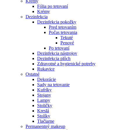
Krémy
Fólia po tetovaní
Krémy
Dezinfekcia
Dezinfekcia pokožky
Pred tetovaním
Počas tetovania
Tekuté
Penové
Po tetovaní
Dezinfekcia nástrojov
Dezinfekcia plôch
Zdravotné a hygienické potreby
Rukavice
Ostatné
Dekorácie
Sady na tetovanie
Kufríky
Stojany
Lampy
Stoličky
Kreslá
Stolíky
Tlačiarne
Permanentný makeup