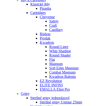
Klasické ihly
Piranha
Cartridges
Cheyenne
Safety
Craft
Capillary
Bishop
Prodak
Kwadron
Round Liner
Whip Shading
Round Shader
Flat
Magnum
Soft Edge Magnum
Combat Magnum
Kwadron Balenia
EZ Revolution
ELITE INFINI
EMALLA Eliot Pro
Gripy
Sterilné gripy jednorázové
Sterilné gripy Unistar 25mm