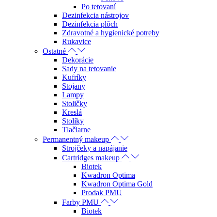
Po tetovaní
Dezinfekcia nástrojov
Dezinfekcia plôch
Zdravotné a hygienické potreby
Rukavice
Ostatné
Dekorácie
Sady na tetovanie
Kufríky
Stojany
Lampy
Stoličky
Kreslá
Stolíky
Tlačiarne
Permanentný makeup
Strojčeky a napájanie
Cartridges makeup
Biotek
Kwadron Optima
Kwadron Optima Gold
Prodak PMU
Farby PMU
Biotek