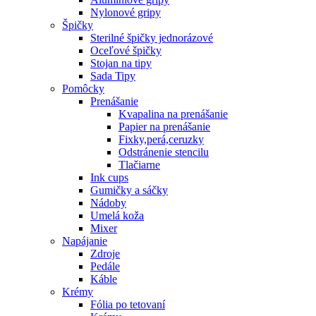
Nylonové gripy
Špičky
Sterilné špičky jednorázové
Oceľové špičky
Stojan na tipy
Sada Tipy
Pomôcky
Prenášanie
Kvapalina na prenášanie
Papier na prenášanie
Fixky,perá,ceruzky
Odstránenie stencilu
Tlačiarne
Ink cups
Gumičky a sáčky
Nádoby
Umelá koža
Mixer
Napájanie
Zdroje
Pedále
Káble
Krémy
Fólia po tetovaní