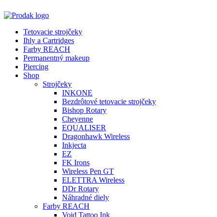
Tetovacie strojčeky
Ihly a Cartridges
Farby REACH
Permanentný makeup
Piercing
Shop
Strojčeky
INKONE
Bezdrôtové tetovacie strojčeky
Bishop Rotary
Cheyenne
EQUALISER
Dragonhawk Wireless
Inkjecta
EZ
FK Irons
Wireless Pen GT
ELETTRA Wireless
DDr Rotary
Náhradné diely
Farby REACH
Void Tattoo Ink