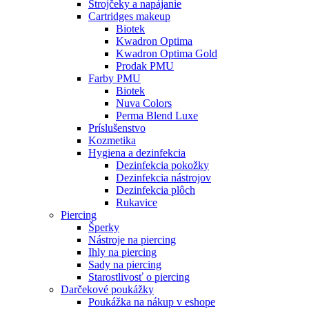
Strojčeky a napájanie
Cartridges makeup
Biotek
Kwadron Optima
Kwadron Optima Gold
Prodak PMU
Farby PMU
Biotek
Nuva Colors
Perma Blend Luxe
Príslušenstvo
Kozmetika
Hygiena a dezinfekcia
Dezinfekcia pokožky
Dezinfekcia nástrojov
Dezinfekcia plôch
Rukavice
Piercing
Šperky
Nástroje na piercing
Ihly na piercing
Sady na piercing
Starostlivosť o piercing
Darčekové poukážky
Poukážka na nákup v eshope