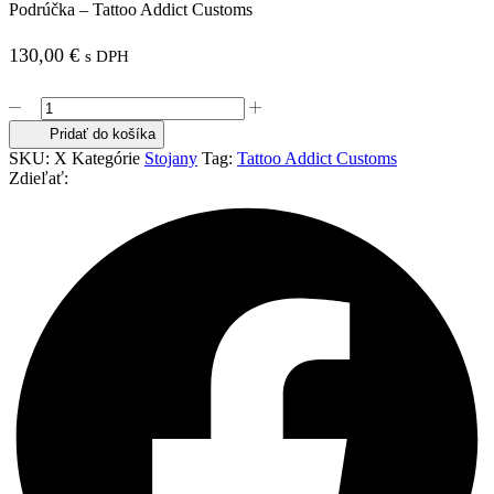
Podrúčka – Tattoo Addict Customs
130,00
€
s DPH
množstvo
Podrúčka
Pridať do košíka
-
SKU:
X
Kategórie
Stojany
Tag:
Tattoo Addict Customs
Tattoo
Zdieľať:
Addict
Customs