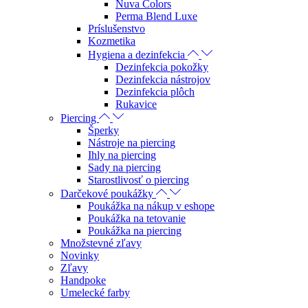
Nuva Colors
Perma Blend Luxe
Príslušenstvo
Kozmetika
Hygiena a dezinfekcia
Dezinfekcia pokožky
Dezinfekcia nástrojov
Dezinfekcia plôch
Rukavice
Piercing
Šperky
Nástroje na piercing
Ihly na piercing
Sady na piercing
Starostlivosť o piercing
Darčekové poukážky
Poukážka na nákup v eshope
Poukážka na tetovanie
Poukážka na piercing
Množstevné zľavy
Novinky
Zľavy
Handpoke
Umelecké farby