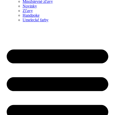
Množstevné zľavy
Novinky
Zľavy
Handpoke
Umelecké farby