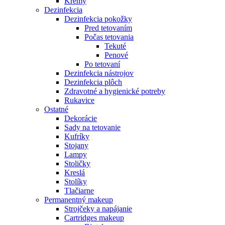
Krémy
Dezinfekcia
Dezinfekcia pokožky
Pred tetovaním
Počas tetovania
Tekuté
Penové
Po tetovaní
Dezinfekcia nástrojov
Dezinfekcia plôch
Zdravotné a hygienické potreby
Rukavice
Ostatné
Dekorácie
Sady na tetovanie
Kufríky
Stojany
Lampy
Stoličky
Kreslá
Stolíky
Tlačiarne
Permanentný makeup
Strojčeky a napájanie
Cartridges makeup