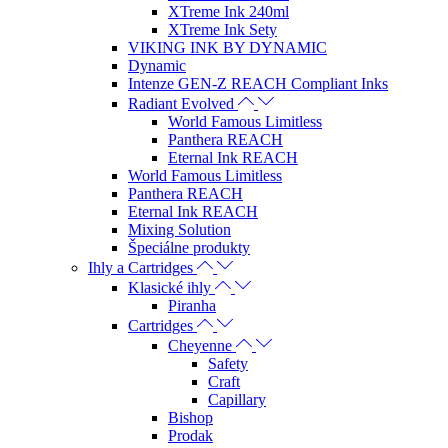
XTreme Ink 240ml
XTreme Ink Sety
VIKING INK BY DYNAMIC
Dynamic
Intenze GEN-Z REACH Compliant Inks
Radiant Evolved
World Famous Limitless
Panthera REACH
Eternal Ink REACH
World Famous Limitless
Panthera REACH
Eternal Ink REACH
Mixing Solution
Špeciálne produkty
Ihly a Cartridges
Klasické ihly
Piranha
Cartridges
Cheyenne
Safety
Craft
Capillary
Bishop
Prodak