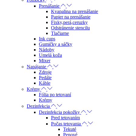
Prenášanie
Kvapalina na prenášanie
Papier na prenášanie
Fixky,perá,ceruzky
Odstránenie stencilu
Tlačiarne
Ink cups
Gumičky a sáčky
Nádoby
Umelá koža
Mixer
Napájanie
Zdroje
Pedále
Káble
Krémy
Fólia po tetovaní
Krémy
Dezinfekcia
Dezinfekcia pokožky
Pred tetovaním
Počas tetovania
Tekuté
Penové