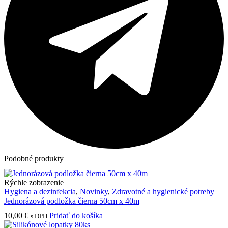
Podobné produkty
Rýchle zobrazenie
Hygiena a dezinfekcia
,
Novinky
,
Zdravotné a hygienické potreby
Jednorázová podložka čierna 50cm x 40m
10,00
€
Pridať do košíka
s DPH