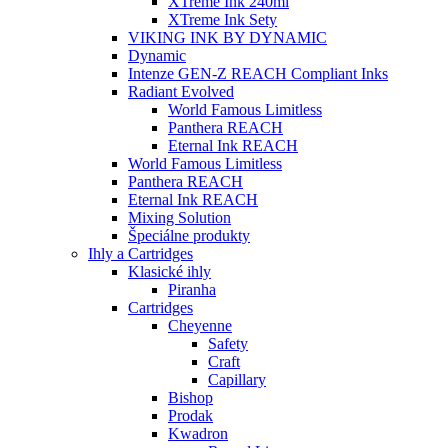
XTreme Ink 240ml
XTreme Ink Sety
VIKING INK BY DYNAMIC
Dynamic
Intenze GEN-Z REACH Compliant Inks
Radiant Evolved
World Famous Limitless
Panthera REACH
Eternal Ink REACH
World Famous Limitless
Panthera REACH
Eternal Ink REACH
Mixing Solution
Špeciálne produkty
Ihly a Cartridges
Klasické ihly
Piranha
Cartridges
Cheyenne
Safety
Craft
Capillary
Bishop
Prodak
Kwadron