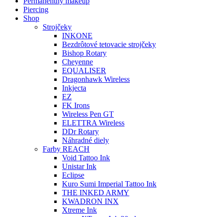
Permanentný makeup
Piercing
Shop
Strojčeky
INKONE
Bezdrôtové tetovacie strojčeky
Bishop Rotary
Cheyenne
EQUALISER
Dragonhawk Wireless
Inkjecta
EZ
FK Irons
Wireless Pen GT
ELETTRA Wireless
DDr Rotary
Náhradné diely
Farby REACH
Void Tattoo Ink
Unistar Ink
Eclipse
Kuro Sumi Imperial Tattoo Ink
THE INKED ARMY
KWADRON INX
Xtreme Ink