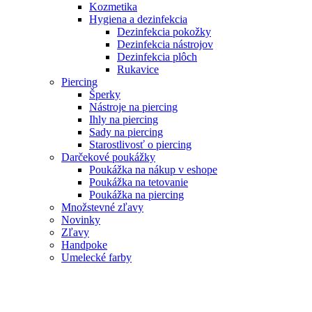
Kozmetika
Hygiena a dezinfekcia
Dezinfekcia pokožky
Dezinfekcia nástrojov
Dezinfekcia plôch
Rukavice
Piercing
Šperky
Nástroje na piercing
Ihly na piercing
Sady na piercing
Starostlivosť o piercing
Darčekové poukážky
Poukážka na nákup v eshope
Poukážka na tetovanie
Poukážka na piercing
Množstevné zľavy
Novinky
Zľavy
Handpoke
Umelecké farby