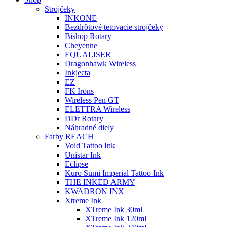
Strojčeky
INKONE
Bezdrôtové tetovacie strojčeky
Bishop Rotary
Cheyenne
EQUALISER
Dragonhawk Wireless
Inkjecta
EZ
FK Irons
Wireless Pen GT
ELETTRA Wireless
DDr Rotary
Náhradné diely
Farby REACH
Void Tattoo Ink
Unistar Ink
Eclipse
Kuro Sumi Imperial Tattoo Ink
THE INKED ARMY
KWADRON INX
Xtreme Ink
XTreme Ink 30ml
XTreme Ink 120ml