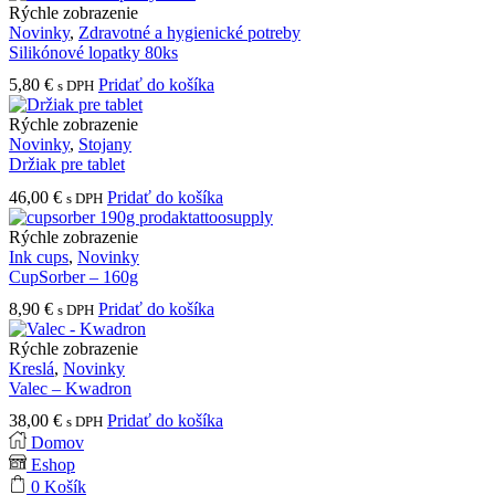
Rýchle zobrazenie
Novinky
,
Zdravotné a hygienické potreby
Silikónové lopatky 80ks
5,80
€
Pridať do košíka
s DPH
Rýchle zobrazenie
Novinky
,
Stojany
Držiak pre tablet
46,00
€
Pridať do košíka
s DPH
Rýchle zobrazenie
Ink cups
,
Novinky
CupSorber – 160g
8,90
€
Pridať do košíka
s DPH
Rýchle zobrazenie
Kreslá
,
Novinky
Valec – Kwadron
38,00
€
Pridať do košíka
s DPH
Domov
Eshop
0
Košík