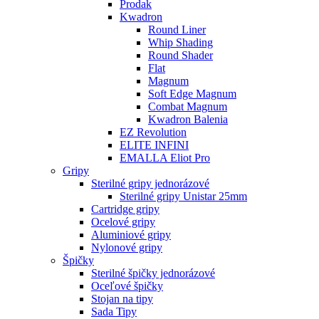
Prodak
Kwadron
Round Liner
Whip Shading
Round Shader
Flat
Magnum
Soft Edge Magnum
Combat Magnum
Kwadron Balenia
EZ Revolution
ELITE INFINI
EMALLA Eliot Pro
Gripy
Sterilné gripy jednorázové
Sterilné gripy Unistar 25mm
Cartridge gripy
Ocelové gripy
Aluminiové gripy
Nylonové gripy
Špičky
Sterilné špičky jednorázové
Oceľové špičky
Stojan na tipy
Sada Tipy