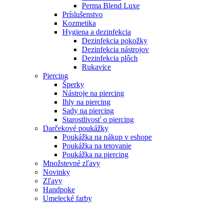
Perma Blend Luxe
Príslušenstvo
Kozmetika
Hygiena a dezinfekcia
Dezinfekcia pokožky
Dezinfekcia nástrojov
Dezinfekcia plôch
Rukavice
Piercing
Šperky
Nástroje na piercing
Ihly na piercing
Sady na piercing
Starostlivosť o piercing
Darčekové poukážky
Poukážka na nákup v eshope
Poukážka na tetovanie
Poukážka na piercing
Množstevné zľavy
Novinky
Zľavy
Handpoke
Umelecké farby