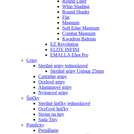
Round Liner
Whip Shading
Round Shader
Flat
Magnum
Soft Edge Magnum
Combat Magnum
Kwadron Balenia
EZ Revolution
ELITE INFINI
EMALLA Eliot Pro
Gripy
Sterilné gripy jednorázové
Sterilné gripy Unistar 25mm
Cartridge gripy
Ocelové gripy
Aluminiové gripy
Nylonové gripy
Špičky
Sterilné špičky jednorázové
Oceľové špičky
Stojan na tipy
Sada Tipy
Pomôcky
Prenášanie