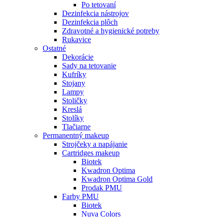
Po tetovaní
Dezinfekcia nástrojov
Dezinfekcia plôch
Zdravotné a hygienické potreby
Rukavice
Ostatné
Dekorácie
Sady na tetovanie
Kufríky
Stojany
Lampy
Stoličky
Kreslá
Stolíky
Tlačiarne
Permanentný makeup
Strojčeky a napájanie
Cartridges makeup
Biotek
Kwadron Optima
Kwadron Optima Gold
Prodak PMU
Farby PMU
Biotek
Nuva Colors