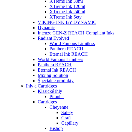
XTreme Ink 30ml
XTreme Ink 120ml
XTreme Ink 240ml
XTreme Ink Sety
VIKING INK BY DYNAMIC
Dynamic
Intenze GEN-Z REACH Compliant Inks
Radiant Evolved
World Famous Limitless
Panthera REACH
Eternal Ink REACH
World Famous Limitless
Panthera REACH
Eternal Ink REACH
Mixing Solution
Špeciálne produkty
Ihly a Cartridges
Klasické ihly
Piranha
Cartridges
Cheyenne
Safety
Craft
Capillary
Bishop