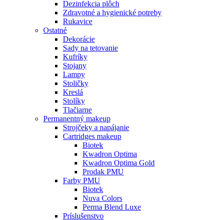
Dezinfekcia plôch
Zdravotné a hygienické potreby
Rukavice
Ostatné
Dekorácie
Sady na tetovanie
Kufríky
Stojany
Lampy
Stoličky
Kreslá
Stolíky
Tlačiarne
Permanentný makeup
Strojčeky a napájanie
Cartridges makeup
Biotek
Kwadron Optima
Kwadron Optima Gold
Prodak PMU
Farby PMU
Biotek
Nuva Colors
Perma Blend Luxe
Príslušenstvo