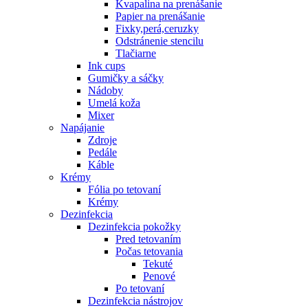
Kvapalina na prenášanie
Papier na prenášanie
Fixky,perá,ceruzky
Odstránenie stencilu
Tlačiarne
Ink cups
Gumičky a sáčky
Nádoby
Umelá koža
Mixer
Napájanie
Zdroje
Pedále
Káble
Krémy
Fólia po tetovaní
Krémy
Dezinfekcia
Dezinfekcia pokožky
Pred tetovaním
Počas tetovania
Tekuté
Penové
Po tetovaní
Dezinfekcia nástrojov