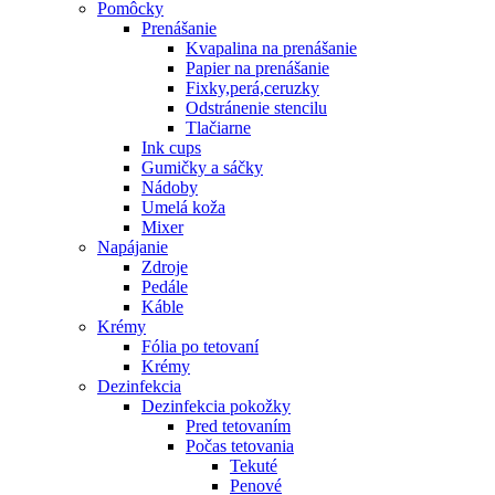
Pomôcky
Prenášanie
Kvapalina na prenášanie
Papier na prenášanie
Fixky,perá,ceruzky
Odstránenie stencilu
Tlačiarne
Ink cups
Gumičky a sáčky
Nádoby
Umelá koža
Mixer
Napájanie
Zdroje
Pedále
Káble
Krémy
Fólia po tetovaní
Krémy
Dezinfekcia
Dezinfekcia pokožky
Pred tetovaním
Počas tetovania
Tekuté
Penové