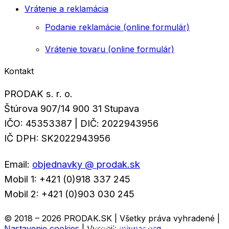
Vrátenie a reklamácia
Podanie reklamácie (online formulár)
Vrátenie tovaru (online formulár)
Kontakt
PRODAK s. r. o.
Štúrova 907/14 900 31 Stupava
IČO: 45353387 | DIČ: 2022943956
IČ DPH: SK2022943956
Email:
objednavky @ prodak.sk
Mobil 1: +421 (0)918 337 245
Mobil 2: +421 (0)903 030 245
© 2018 – 2026 PRODAK.SK | Všetky práva vyhradené |
RÝCHLE ZOBRAZENIE
RÝCHLE ZOBRAZENIE
RÝCHLE ZOBRAZENIE
RÝCHLE ZOBRAZENIE
RÝCHLE ZOBRAZENIE
Nastavenie cookies
| Vyrobil:
mlynar.org