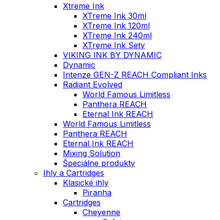
Xtreme Ink
XTreme Ink 30ml
XTreme Ink 120ml
XTreme Ink 240ml
XTreme Ink Sety
VIKING INK BY DYNAMIC
Dynamic
Intenze GEN-Z REACH Compliant Inks
Radiant Evolved
World Famous Limitless
Panthera REACH
Eternal Ink REACH
World Famous Limitless
Panthera REACH
Eternal Ink REACH
Mixing Solution
Špeciálne produkty
Ihly a Cartridges
Klasické ihly
Piranha
Cartridges
Cheyenne