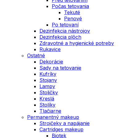
Počas tetovania
Tekuté
Penové
Po tetovaní
Dezinfekcia nástrojov
Dezinfekcia plôch
Zdravotné a hygienické potreby
Rukavice
Ostatné
Dekorácie
Sady na tetovanie
Kufríky
Stojany
Lampy
Stoličky
Kreslá
Stolíky
Tlačiarne
Permanentný makeup
Strojčeky a napájanie
Cartridges makeup
Biotek