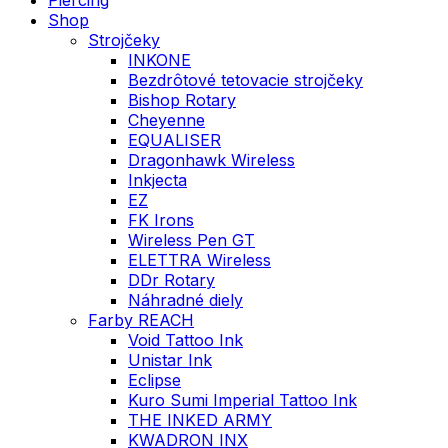
Shop
Strojčeky
INKONE
Bezdrôtové tetovacie strojčeky
Bishop Rotary
Cheyenne
EQUALISER
Dragonhawk Wireless
Inkjecta
EZ
FK Irons
Wireless Pen GT
ELETTRA Wireless
DDr Rotary
Náhradné diely
Farby REACH
Void Tattoo Ink
Unistar Ink
Eclipse
Kuro Sumi Imperial Tattoo Ink
THE INKED ARMY
KWADRON INX