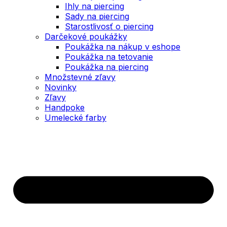
Ihly na piercing
Sady na piercing
Starostlivosť o piercing
Darčekové poukážky
Poukážka na nákup v eshope
Poukážka na tetovanie
Poukážka na piercing
Množstevné zľavy
Novinky
Zľavy
Handpoke
Umelecké farby