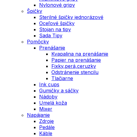
Nylonové gripy
Špičky
Sterilné špičky jednorázové
Oceľové špičky
Stojan na tipy
Sada Tipy
Pomôcky
Prenášanie
Kvapalina na prenášanie
Papier na prenášanie
Fixky,perá,ceruzky
Odstránenie stencilu
Tlačiarne
Ink cups
Gumičky a sáčky
Nádoby
Umelá koža
Mixer
Napájanie
Zdroje
Pedále
Káble