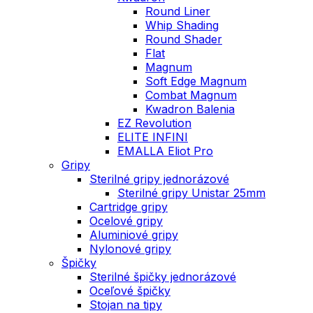
Round Liner
Whip Shading
Round Shader
Flat
Magnum
Soft Edge Magnum
Combat Magnum
Kwadron Balenia
EZ Revolution
ELITE INFINI
EMALLA Eliot Pro
Gripy
Sterilné gripy jednorázové
Sterilné gripy Unistar 25mm
Cartridge gripy
Ocelové gripy
Aluminiové gripy
Nylonové gripy
Špičky
Sterilné špičky jednorázové
Oceľové špičky
Stojan na tipy