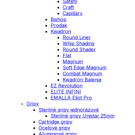
Safety
Craft
Capillary
Bishop
Prodak
Kwadron
Round Liner
Whip Shading
Round Shader
Flat
Magnum
Soft Edge Magnum
Combat Magnum
Kwadron Balenia
EZ Revolution
ELITE INFINI
EMALLA Eliot Pro
Gripy
Sterilné gripy jednorázové
Sterilné gripy Unistar 25mm
Cartridge gripy
Ocelové gripy
Aluminiové gripy