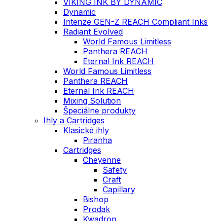
VIKING INK BY DYNAMIC
Dynamic
Intenze GEN-Z REACH Compliant Inks
Radiant Evolved
World Famous Limitless
Panthera REACH
Eternal Ink REACH
World Famous Limitless
Panthera REACH
Eternal Ink REACH
Mixing Solution
Špeciálne produkty
Ihly a Cartridges
Klasické ihly
Piranha
Cartridges
Cheyenne
Safety
Craft
Capillary
Bishop
Prodak
Kwadron