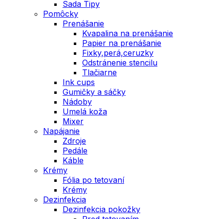
Sada Tipy
Pomôcky
Prenášanie
Kvapalina na prenášanie
Papier na prenášanie
Fixky,perá,ceruzky
Odstránenie stencilu
Tlačiarne
Ink cups
Gumičky a sáčky
Nádoby
Umelá koža
Mixer
Napájanie
Zdroje
Pedále
Káble
Krémy
Fólia po tetovaní
Krémy
Dezinfekcia
Dezinfekcia pokožky
Pred tetovaním