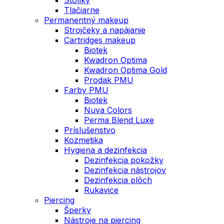
Tlačiarne
Permanentný makeup
Strojčeky a napájanie
Cartridges makeup
Biotek
Kwadron Optima
Kwadron Optima Gold
Prodak PMU
Farby PMU
Biotek
Nuva Colors
Perma Blend Luxe
Príslušenstvo
Kozmetika
Hygiena a dezinfekcia
Dezinfekcia pokožky
Dezinfekcia nástrojov
Dezinfekcia plôch
Rukavice
Piercing
Šperky
Nástroje na piercing