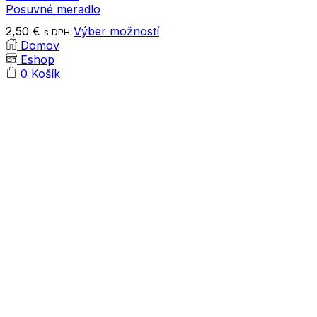
Posuvné meradlo
Tento
2,50
€
Výber možností
s DPH
produkt
Domov
má
Eshop
viacero
0
Košík
variantov.
Možnosti
si
môžete
vybrať
na
stránke
produktu.