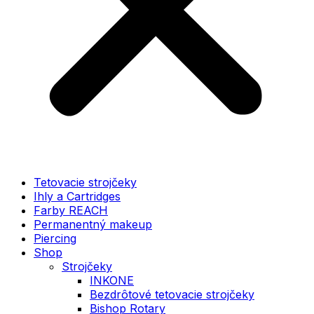
Tetovacie strojčeky
Ihly a Cartridges
Farby REACH
Permanentný makeup
Piercing
Shop
Strojčeky
INKONE
Bezdrôtové tetovacie strojčeky
Bishop Rotary