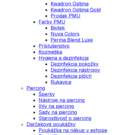
Kwadron Optima
Kwadron Optima Gold
Prodak PMU
Farby PMU
Biotek
Nuva Colors
Perma Blend Luxe
Príslušenstvo
Kozmetika
Hygiena a dezinfekcia
Dezinfekcia pokožky
Dezinfekcia nástrojov
Dezinfekcia plôch
Rukavice
Piercing
Šperky
Nástroje na piercing
Ihly na piercing
Sady na piercing
Starostlivosť o piercing
Darčekové poukážky
Poukážka na nákup v eshope