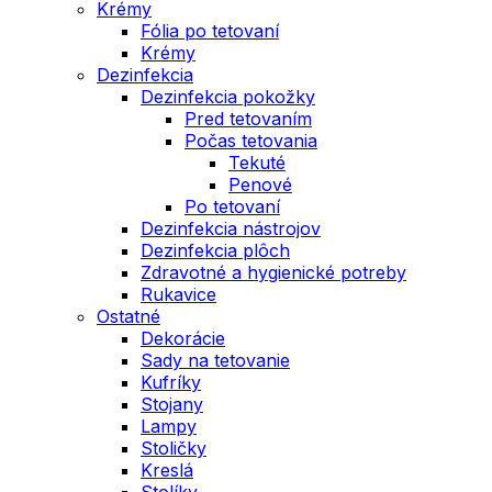
Krémy
Fólia po tetovaní
Krémy
Dezinfekcia
Dezinfekcia pokožky
Pred tetovaním
Počas tetovania
Tekuté
Penové
Po tetovaní
Dezinfekcia nástrojov
Dezinfekcia plôch
Zdravotné a hygienické potreby
Rukavice
Ostatné
Dekorácie
Sady na tetovanie
Kufríky
Stojany
Lampy
Stoličky
Kreslá
Stolíky