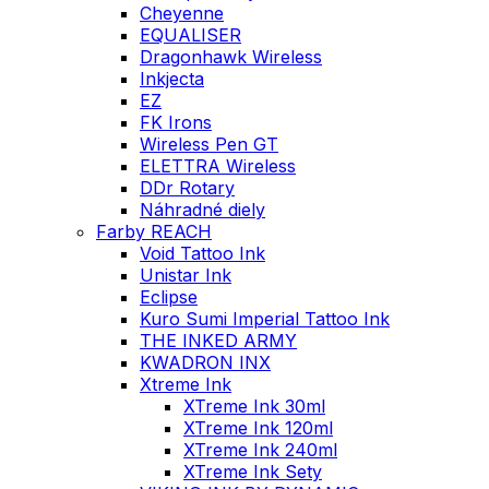
Cheyenne
EQUALISER
Dragonhawk Wireless
Inkjecta
EZ
FK Irons
Wireless Pen GT
ELETTRA Wireless
DDr Rotary
Náhradné diely
Farby REACH
Void Tattoo Ink
Unistar Ink
Eclipse
Kuro Sumi Imperial Tattoo Ink
THE INKED ARMY
KWADRON INX
Xtreme Ink
XTreme Ink 30ml
XTreme Ink 120ml
XTreme Ink 240ml
XTreme Ink Sety