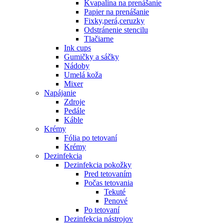
Kvapalina na prenášanie
Papier na prenášanie
Fixky,perá,ceruzky
Odstránenie stencilu
Tlačiarne
Ink cups
Gumičky a sáčky
Nádoby
Umelá koža
Mixer
Napájanie
Zdroje
Pedále
Káble
Krémy
Fólia po tetovaní
Krémy
Dezinfekcia
Dezinfekcia pokožky
Pred tetovaním
Počas tetovania
Tekuté
Penové
Po tetovaní
Dezinfekcia nástrojov