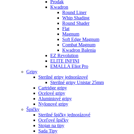
Prodak
Kwadron
Round Liner
Whip Shading
Round Shader
Flat
Magnum
Soft Edge Magnum
Combat Magnum
Kwadron Balenia
EZ Revolution
ELITE INFINI
EMALLA Eliot Pro
Gripy
Sterilné gripy jednorázové
Sterilné gripy Unistar 25mm
Cartridge gripy
Ocelové gripy
Aluminiové gripy
Nylonové gripy
Špičky
Sterilné špičky jednorázové
Oceľové špičky
Stojan na tipy
Sada Tipy