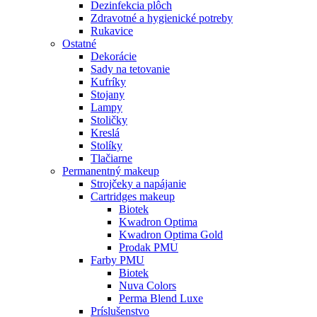
Dezinfekcia plôch
Zdravotné a hygienické potreby
Rukavice
Ostatné
Dekorácie
Sady na tetovanie
Kufríky
Stojany
Lampy
Stoličky
Kreslá
Stolíky
Tlačiarne
Permanentný makeup
Strojčeky a napájanie
Cartridges makeup
Biotek
Kwadron Optima
Kwadron Optima Gold
Prodak PMU
Farby PMU
Biotek
Nuva Colors
Perma Blend Luxe
Príslušenstvo