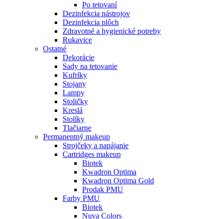
Po tetovaní
Dezinfekcia nástrojov
Dezinfekcia plôch
Zdravotné a hygienické potreby
Rukavice
Ostatné
Dekorácie
Sady na tetovanie
Kufríky
Stojany
Lampy
Stoličky
Kreslá
Stolíky
Tlačiarne
Permanentný makeup
Strojčeky a napájanie
Cartridges makeup
Biotek
Kwadron Optima
Kwadron Optima Gold
Prodak PMU
Farby PMU
Biotek
Nuva Colors