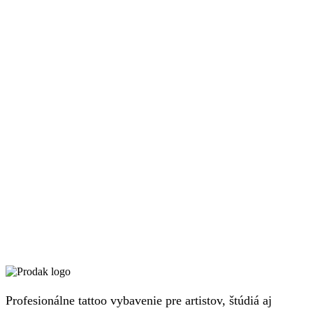
na
stránke
produktu.
Profesionálne tattoo vybavenie pre artistov, štúdiá aj