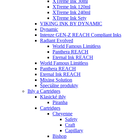
XTreme Ink 30ml
XTreme Ink 120ml
XTreme Ink 240ml
XTreme Ink Sety
VIKING INK BY DYNAMIC
Dynamic
Intenze GEN-Z REACH Compliant Inks
Radiant Evolved
World Famous Limitless
Panthera REACH
Eternal Ink REACH
World Famous Limitless
Panthera REACH
Eternal Ink REACH
Mixing Solution
Špeciálne produkty
Ihly a Cartridges
Klasické ihly
Piranha
Cartridges
Cheyenne
Safety
Craft
Capillary
Bishop