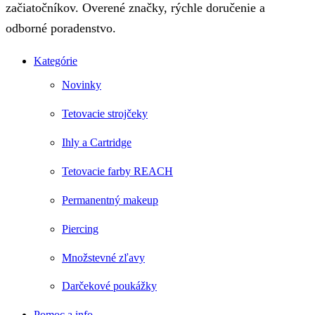
začiatočníkov. Overené značky, rýchle doručenie a
odborné poradenstvo.
Kategórie
Novinky
Tetovacie strojčeky
Ihly a Cartridge
Tetovacie farby REACH
Permanentný makeup
Piercing
Množstevné zľavy
Darčekové poukážky
Pomoc a info