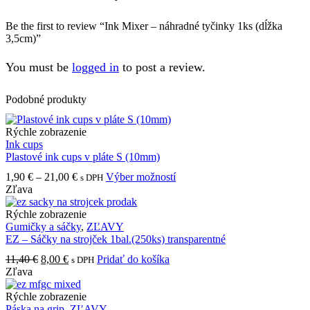
Be the first to review “Ink Mixer – náhradné tyčinky 1ks (dĺžka
3,5cm)”
You must be
logged in
to post a review.
Podobné produkty
Rýchle zobrazenie
Ink cups
Plastové ink cups v pláte S (10mm)
Price
Tento
1,90
€
–
21,00
€
Výber možností
s DPH
range:
produkt
Zľava
1,90 €
má
through
viacero
Rýchle zobrazenie
21,00 €
variantov.
Gumičky a sáčky
,
ZĽAVY
Možnosti
EZ – Sáčky na strojček 1bal.(250ks) transparentné
si
Pôvodná
Aktuálna
11,40
€
8,00
€
Pridať do košíka
s DPH
môžete
cena
cena
Zľava
vybrať
bola:
je:
na
11,40 €.
8,00 €.
Rýchle zobrazenie
stránke
Páska na grip
,
ZĽAVY