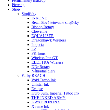
Permanentný makeup
Piercing
Shop
Strojčeky
INKONE
Bezdrôtové tetovacie strojčeky
Bishop Rotary
Cheyenne
EQUALISER
Dragonhawk Wireless
Inkjecta
EZ
FK Irons
Wireless Pen GT
ELETTRA Wireless
DDr Rotary
Náhradné diely
Farby REACH
Void Tattoo Ink
Unistar Ink
Eclipse
Kuro Sumi Imperial Tattoo Ink
THE INKED ARMY
KWADRON INX
Xtreme Ink