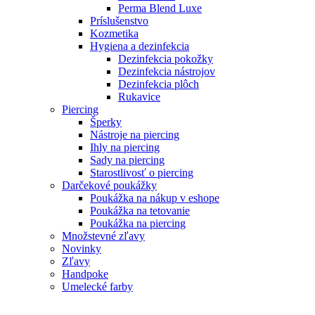
Perma Blend Luxe
Príslušenstvo
Kozmetika
Hygiena a dezinfekcia
Dezinfekcia pokožky
Dezinfekcia nástrojov
Dezinfekcia plôch
Rukavice
Piercing
Šperky
Nástroje na piercing
Ihly na piercing
Sady na piercing
Starostlivosť o piercing
Darčekové poukážky
Poukážka na nákup v eshope
Poukážka na tetovanie
Poukážka na piercing
Množstevné zľavy
Novinky
Zľavy
Handpoke
Umelecké farby