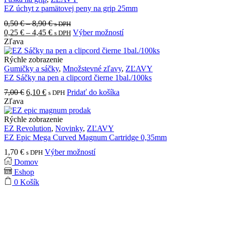
produktu.
EZ úchyt z pamätovej peny na grip 25mm
Price
0,50
€
–
8,90
€
s DPH
range:
Price
Tento
0,25
€
–
4,45
€
Výber možností
s DPH
0,50 €
range:
produkt
Zľava
through
0,25 €
má
8,90 €
through
viacero
Rýchle zobrazenie
4,45 €
variantov.
Gumičky a sáčky
,
Množstevné zľavy
,
ZĽAVY
Možnosti
EZ Sáčky na pen a clipcord čierne 1bal./100ks
si
Pôvodná
Aktuálna
7,00
€
6,10
€
Pridať do košíka
s DPH
môžete
cena
cena
Zľava
vybrať
bola:
je:
na
7,00 €.
6,10 €.
Rýchle zobrazenie
stránke
EZ Revolution
,
Novinky
,
ZĽAVY
produktu.
EZ Epic Mega Curved Magnum Cartridge 0,35mm
Tento
1,70
€
Výber možností
s DPH
produkt
Domov
má
Eshop
viacero
0
Košík
variantov.
Možnosti
si
môžete
vybrať