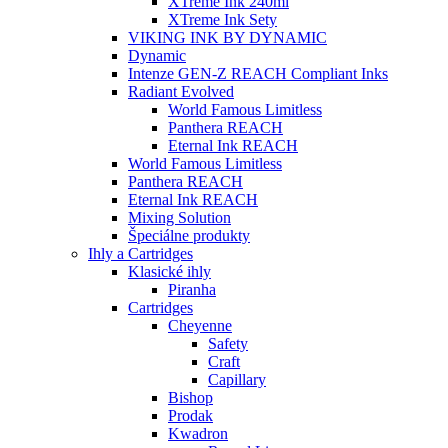
XTreme Ink 240ml
XTreme Ink Sety
VIKING INK BY DYNAMIC
Dynamic
Intenze GEN-Z REACH Compliant Inks
Radiant Evolved
World Famous Limitless
Panthera REACH
Eternal Ink REACH
World Famous Limitless
Panthera REACH
Eternal Ink REACH
Mixing Solution
Špeciálne produkty
Ihly a Cartridges
Klasické ihly
Piranha
Cartridges
Cheyenne
Safety
Craft
Capillary
Bishop
Prodak
Kwadron