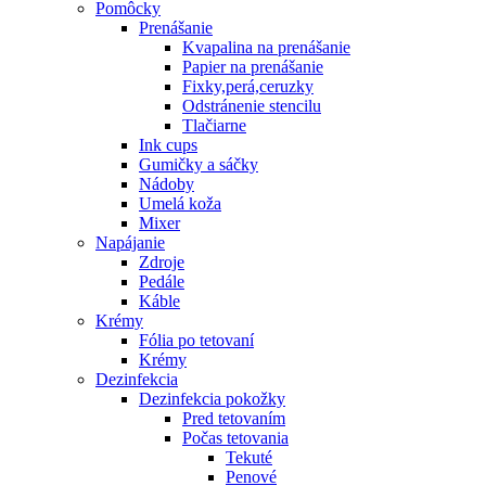
Pomôcky
Prenášanie
Kvapalina na prenášanie
Papier na prenášanie
Fixky,perá,ceruzky
Odstránenie stencilu
Tlačiarne
Ink cups
Gumičky a sáčky
Nádoby
Umelá koža
Mixer
Napájanie
Zdroje
Pedále
Káble
Krémy
Fólia po tetovaní
Krémy
Dezinfekcia
Dezinfekcia pokožky
Pred tetovaním
Počas tetovania
Tekuté
Penové