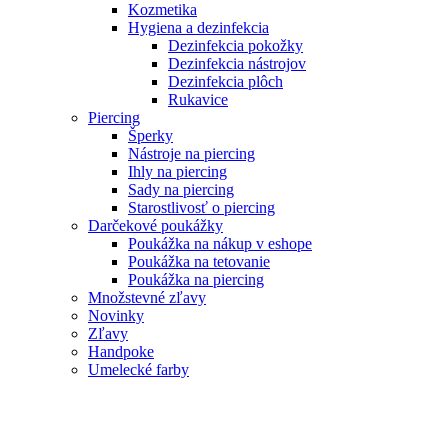
Kozmetika
Hygiena a dezinfekcia
Dezinfekcia pokožky
Dezinfekcia nástrojov
Dezinfekcia plôch
Rukavice
Piercing
Šperky
Nástroje na piercing
Ihly na piercing
Sady na piercing
Starostlivosť o piercing
Darčekové poukážky
Poukážka na nákup v eshope
Poukážka na tetovanie
Poukážka na piercing
Množstevné zľavy
Novinky
Zľavy
Handpoke
Umelecké farby