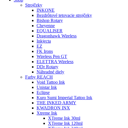
Strojčeky
INKONE
Bezdrôtové tetovacie strojčeky
Bishop Rotary
Cheyenne
EQUALISER
Dragonhawk Wireless
Inkjecta
EZ
FK Irons
Wireless Pen GT
ELETTRA Wireless
DDr Rotary
Náhradné diely
Farby REACH
Void Tattoo Ink
Unistar Ink
Eclipse
Kuro Sumi Imperial Tattoo Ink
THE INKED ARMY
KWADRON INX
Xtreme Ink
XTreme Ink 30ml
XTreme Ink 120ml