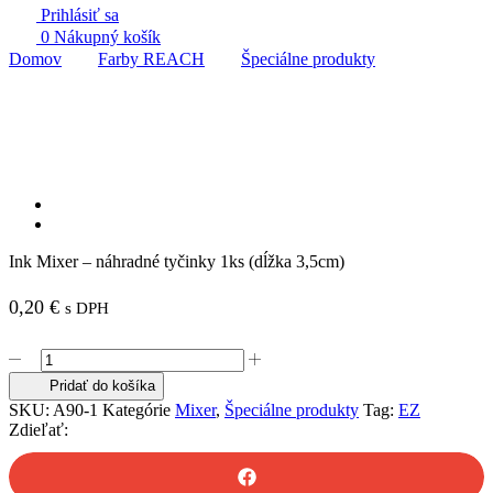
Prihlásiť sa
0
Nákupný košík
Domov
Farby REACH
Špeciálne produkty
Ink Mixer – náhradné tyčinky 1ks (dĺžka 3,5cm)
0,20
€
s DPH
množstvo
Ink
Pridať do košíka
Mixer
SKU:
A90-1
Kategórie
Mixer
,
Špeciálne produkty
Tag:
EZ
-
Zdieľať:
náhradné
tyčinky
1ks