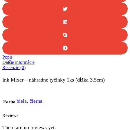
(dĺžka
3,5cm)
Popis
Ďalšie informácie
Recenzie (0)
Ink Mixer – náhradné tyčinky 1ks (dĺžka 3,5cm)
biela
,
čierna
Farba
Reviews
There are no reviews yet.