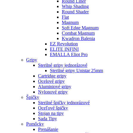
Round Liner
Whip Shading
Round Shader
Flat
Magnum
Soft Edge Magnum
Combat Magnum
Kwadron Balenia
EZ Revolution
ELITE INFINI
EMALLA Eliot Pro
Gripy
Sterilné gripy jednorázové
Sterilné gripy Unistar 25mm
Cartridge gripy
Ocelové gripy
Aluminiové gripy
Nylonové gripy
Špičky
Sterilné špičky jednorázové
Oceľové špičky
Stojan na tipy
Sada Tipy
Pomôcky
Prenášanie