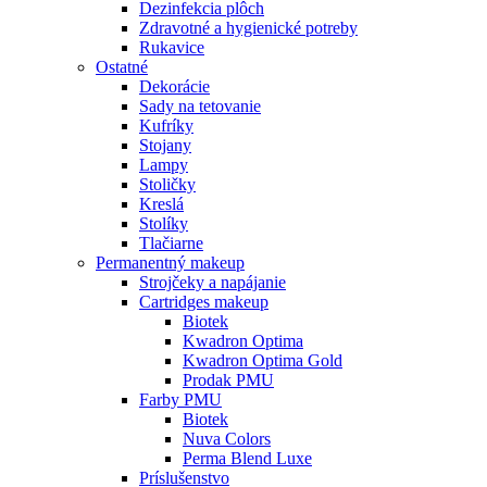
Dezinfekcia plôch
Zdravotné a hygienické potreby
Rukavice
Ostatné
Dekorácie
Sady na tetovanie
Kufríky
Stojany
Lampy
Stoličky
Kreslá
Stolíky
Tlačiarne
Permanentný makeup
Strojčeky a napájanie
Cartridges makeup
Biotek
Kwadron Optima
Kwadron Optima Gold
Prodak PMU
Farby PMU
Biotek
Nuva Colors
Perma Blend Luxe
Príslušenstvo