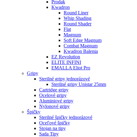
Prodak
Kwadron
Round Liner
Whip Shading
Round Shader
Flat
Magnum
Soft Edge Magnum
Combat Magnum
Kwadron Balenia
EZ Revolution
ELITE INFINI
EMALLA Eliot Pro
Gripy
Sterilné gripy jednorázové
Sterilné gripy Unistar 25mm
Cartridge gripy
Ocelové gripy
Aluminiové gripy
Nylonové gripy
Špičky
Sterilné špičky jednorázové
Oceľové špičky
Stojan na tipy
Sada Tipy