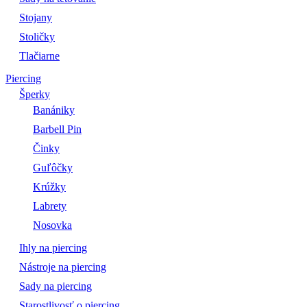
Stojany
Stoličky
Tlačiarne
Piercing
Šperky
Banániky
Barbell Pin
Činky
Guľôčky
Krúžky
Labrety
Nosovka
Ihly na piercing
Nástroje na piercing
Sady na piercing
Starostlivosť o piercing