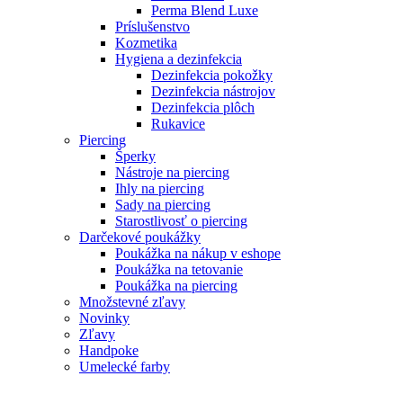
Perma Blend Luxe
Príslušenstvo
Kozmetika
Hygiena a dezinfekcia
Dezinfekcia pokožky
Dezinfekcia nástrojov
Dezinfekcia plôch
Rukavice
Piercing
Šperky
Nástroje na piercing
Ihly na piercing
Sady na piercing
Starostlivosť o piercing
Darčekové poukážky
Poukážka na nákup v eshope
Poukážka na tetovanie
Poukážka na piercing
Množstevné zľavy
Novinky
Zľavy
Handpoke
Umelecké farby