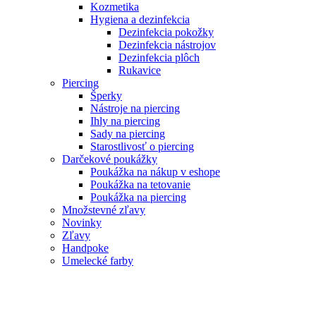
Kozmetika
Hygiena a dezinfekcia
Dezinfekcia pokožky
Dezinfekcia nástrojov
Dezinfekcia plôch
Rukavice
Piercing
Šperky
Nástroje na piercing
Ihly na piercing
Sady na piercing
Starostlivosť o piercing
Darčekové poukážky
Poukážka na nákup v eshope
Poukážka na tetovanie
Poukážka na piercing
Množstevné zľavy
Novinky
Zľavy
Handpoke
Umelecké farby