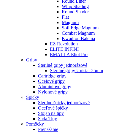
Round Liner
Whip Shading
Round Shader
Flat
Magnum
Soft Edge Magnum
Combat Magnum
Kwadron Balenia
EZ Revolution
ELITE INFINI
EMALLA Eliot Pro
Gripy
Sterilné gripy jednorázové
Sterilné gripy Unistar 25mm
Cartridge gripy
Ocelové gripy
Aluminiové gripy
Nylonové gripy
Špičky
Sterilné špičky jednorázové
Oceľové špičky
Stojan na tipy
Sada Tipy
Pomôcky
Prenášanie