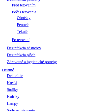
Pred tetovaním
Počas tetovania
Obrúsky
Penové
Tekuté
Po tetovaní
Dezinfekcia nástrojov
Dezinfekcia plôch
Zdravotné a hygienické potreby
Ostatné
Dekorácie
Kreslá
Stolíky
Kufríky
Lampy
Sady na tetovanie