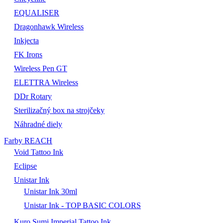
EQUALISER
Dragonhawk Wireless
Inkjecta
FK Irons
Wireless Pen GT
ELETTRA Wireless
DDr Rotary
Sterilizačný box na strojčeky
Náhradné diely
Farby REACH
Void Tattoo Ink
Eclipse
Unistar Ink
Unistar Ink 30ml
Unistar Ink - TOP BASIC COLORS
Kuro Sumi Imperial Tattoo Ink