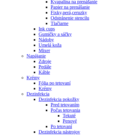
Kvapalina na prenášanie
Papier na prenášanie
Fixky,perá,ceruzky
Odstránenie stencilu
Tlačiarne
Ink cups
Gumičky a sáčky
Nádoby
Umelá koža
Mixer
Napájanie
Zdroje
Pedále
Káble
Krémy
Fólia po tetovaní
Krémy
Dezinfekcia
Dezinfekcia pokožky
Pred tetovaním
Počas tetovania
Tekuté
Penové
Po tetovaní
Dezinfekcia nástrojov