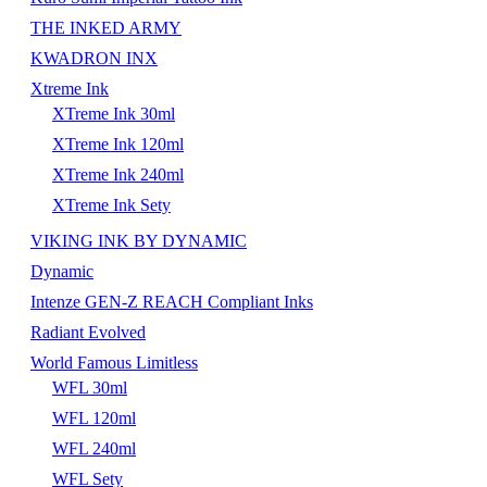
THE INKED ARMY
KWADRON INX
Xtreme Ink
XTreme Ink 30ml
XTreme Ink 120ml
XTreme Ink 240ml
XTreme Ink Sety
VIKING INK BY DYNAMIC
Dynamic
Intenze GEN-Z REACH Compliant Inks
Radiant Evolved
World Famous Limitless
WFL 30ml
WFL 120ml
WFL 240ml
WFL Sety