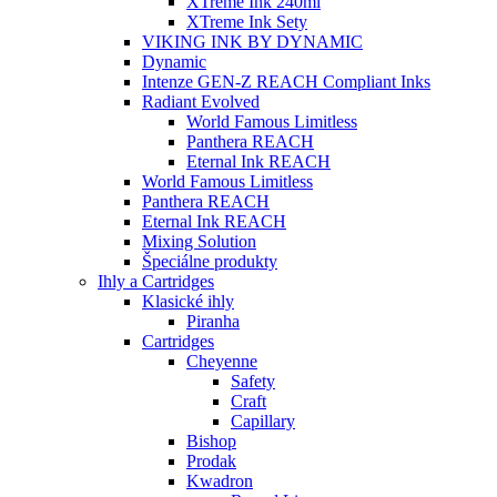
XTreme Ink 240ml
XTreme Ink Sety
VIKING INK BY DYNAMIC
Dynamic
Intenze GEN-Z REACH Compliant Inks
Radiant Evolved
World Famous Limitless
Panthera REACH
Eternal Ink REACH
World Famous Limitless
Panthera REACH
Eternal Ink REACH
Mixing Solution
Špeciálne produkty
Ihly a Cartridges
Klasické ihly
Piranha
Cartridges
Cheyenne
Safety
Craft
Capillary
Bishop
Prodak
Kwadron