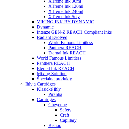
XTreme Ink 30ml
XTreme Ink 120ml
XTreme Ink 240ml
XTreme Ink Sety
VIKING INK BY DYNAMIC
Dynamic
Intenze GEN-Z REACH Compliant Inks
Radiant Evolved
World Famous Limitless
Panthera REACH
Eternal Ink REACH
World Famous Limitless
Panthera REACH
Eternal Ink REACH
Mixing Solution
Špeciálne produkty
Ihly a Cartridges
Klasické ihly
Piranha
Cartridges
Cheyenne
Safety
Craft
Capillary
Bishop