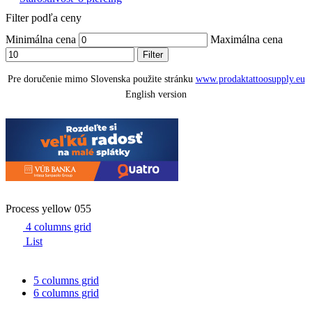
Filter podľa ceny
Minimálna cena
Maximálna cena
Filter
Pre doručenie mimo Slovenska použite stránku
www.prodaktattoosupply.eu
English version
Process yellow 055
4 columns grid
List
5 columns grid
6 columns grid