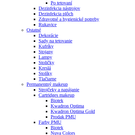
Po tetovaní
Dezinfekcia nástrojov
Dezinfekcia plôch
Zdravotné a hygienické potreby
Rukavice
Ostatné
Dekorácie
Sady na tetovanie
Kufríky
Stojany
Lampy
Stoličky
Kreslá
Stolíky
Tlačiarne
Permanentný makeup
Strojčeky a napájanie
Cartridges makeup
Biotek
Kwadron Optima
Kwadron Optima Gold
Prodak PMU
Farby PMU
Biotek
Nuva Colors