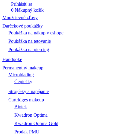
Prihlásiť sa
0
Nákupný košík
Množstevné zľavy
Darčekové poukážky
Poukážka na nákup v eshope
Poukážka na tetovanie
Poukážka na piercing
Handpoke
Permanentný makeup
Microblading
Čepieľky
Strojčeky a napájanie
Cartridges makeup
Biotek
Kwadron Optima
Kwadron Optima Gold
Prodak PMU