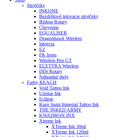
Strojčeky
INKONE
Bezdrôtové tetovacie strojčeky
Bishop Rotary
Cheyenne
EQUALISER
Dragonhawk Wireless
Inkjecta
EZ
FK Irons
Wireless Pen GT
ELETTRA Wireless
DDr Rotary
Náhradné diely
Farby REACH
Void Tattoo Ink
Unistar Ink
Eclipse
Kuro Sumi Imperial Tattoo Ink
THE INKED ARMY
KWADRON INX
Xtreme Ink
XTreme Ink 30ml
XTreme Ink 120ml