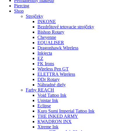
Permanentný makeup
Piercing
Shop
Strojčeky
INKONE
Bezdrôtové tetovacie strojčeky
Bishop Rotary
Cheyenne
EQUALISER
Dragonhawk Wireless
Inkjecta
EZ
FK Irons
Wireless Pen GT
ELETTRA Wireless
DDr Rotary
Náhradné diely
Farby REACH
Void Tattoo Ink
Unistar Ink
Eclipse
Kuro Sumi Imperial Tattoo Ink
THE INKED ARMY
KWADRON INX
Xtreme Ink