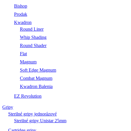
Bishop
Prodak
Kwadron
Round Liner
Whip Shading
Round Shader
Flat
Magnum
Soft Edge Magnum
Combat Magnum
Kwadron Balenia
EZ Revolution
Gripy
Sterilné gripy jednorázové
Sterilné gripy Unistar 25mm
Cartridge gripy