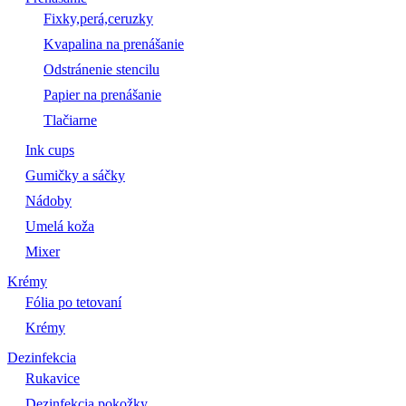
Fixky,perá,ceruzky
Kvapalina na prenášanie
Odstránenie stencilu
Papier na prenášanie
Tlačiarne
Ink cups
Gumičky a sáčky
Nádoby
Umelá koža
Mixer
Krémy
Fólia po tetovaní
Krémy
Dezinfekcia
Rukavice
Dezinfekcia pokožky