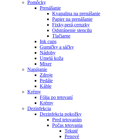
Pomôcky
Prenášanie
Kvapalina na prenášanie
Papier na prenášanie
Fixky,perá,ceruzky
Odstránenie stencilu
Tlačiarne
Ink cups
Gumičky a sáčky
Nádoby
Umelá koža
Mixer
Napájanie
Zdroje
Pedále
Káble
Krémy
Fólia po tetovaní
Krémy
Dezinfekcia
Dezinfekcia pokožky
Pred tetovaním
Počas tetovania
Tekuté
Penové