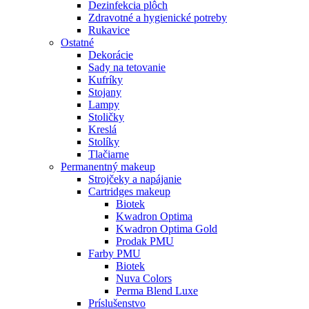
Dezinfekcia plôch
Zdravotné a hygienické potreby
Rukavice
Ostatné
Dekorácie
Sady na tetovanie
Kufríky
Stojany
Lampy
Stoličky
Kreslá
Stolíky
Tlačiarne
Permanentný makeup
Strojčeky a napájanie
Cartridges makeup
Biotek
Kwadron Optima
Kwadron Optima Gold
Prodak PMU
Farby PMU
Biotek
Nuva Colors
Perma Blend Luxe
Príslušenstvo