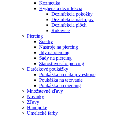
Kozmetika
Hygiena a dezinfekcia
Dezinfekcia pokožky
Dezinfekcia nástrojov
Dezinfekcia plôch
Rukavice
Piercing
Šperky
Nástroje na piercing
Ihly na piercing
Sady na piercing
Starostlivosť o piercing
Darčekové poukážky
Poukážka na nákup v eshope
Poukážka na tetovanie
Poukážka na piercing
Množstevné zľavy
Novinky
Zľavy
Handpoke
Umelecké farby