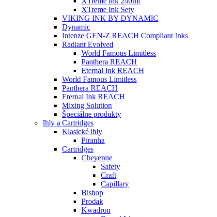
XTreme Ink 240ml
XTreme Ink Sety
VIKING INK BY DYNAMIC
Dynamic
Intenze GEN-Z REACH Compliant Inks
Radiant Evolved
World Famous Limitless
Panthera REACH
Eternal Ink REACH
World Famous Limitless
Panthera REACH
Eternal Ink REACH
Mixing Solution
Špeciálne produkty
Ihly a Cartridges
Klasické ihly
Piranha
Cartridges
Cheyenne
Safety
Craft
Capillary
Bishop
Prodak
Kwadron