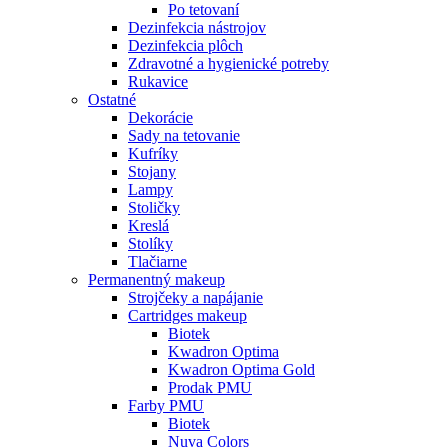
Po tetovaní
Dezinfekcia nástrojov
Dezinfekcia plôch
Zdravotné a hygienické potreby
Rukavice
Ostatné
Dekorácie
Sady na tetovanie
Kufríky
Stojany
Lampy
Stoličky
Kreslá
Stolíky
Tlačiarne
Permanentný makeup
Strojčeky a napájanie
Cartridges makeup
Biotek
Kwadron Optima
Kwadron Optima Gold
Prodak PMU
Farby PMU
Biotek
Nuva Colors