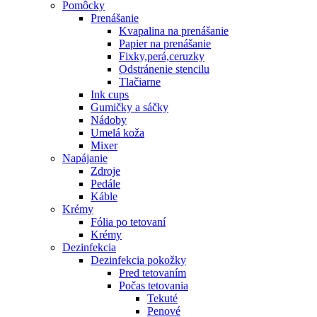
Pomôcky
Prenášanie
Kvapalina na prenášanie
Papier na prenášanie
Fixky,perá,ceruzky
Odstránenie stencilu
Tlačiarne
Ink cups
Gumičky a sáčky
Nádoby
Umelá koža
Mixer
Napájanie
Zdroje
Pedále
Káble
Krémy
Fólia po tetovaní
Krémy
Dezinfekcia
Dezinfekcia pokožky
Pred tetovaním
Počas tetovania
Tekuté
Penové