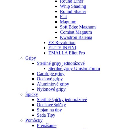
Round Liner
Whip Shading
Round Shader
Flat
Magnum
Soft Edge Magnum
Combat Magnum
Kwadron Balenia
EZ Revolution
ELITE INFINI
EMALLA Eliot Pro
Gripy
Sterilné gripy jednorázové
Sterilné gripy Unistar 25mm
Cartridge gripy
Ocelové gripy
Aluminiové gripy
Nylonové gripy
Špičky
Sterilné špičky jednorázové
Oceľové špičky
Stojan na tipy
Sada Tipy
Pomôcky
Prenášanie