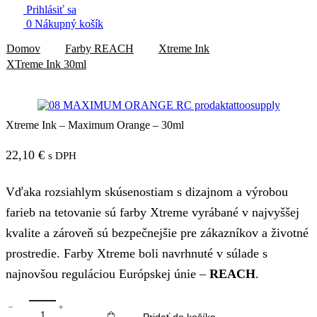
Prihlásiť sa
0
Nákupný košík
Domov
Farby REACH
Xtreme Ink
XTreme Ink 30ml
Xtreme Ink – Maximum Orange – 30ml
22,10
€
s DPH
Vďaka rozsiahlym skúsenostiam s dizajnom a výrobou
farieb na tetovanie sú farby Xtreme vyrábané v najvyššej
kvalite a zároveň sú bezpečnejšie pre zákazníkov a životné
prostredie. Farby Xtreme boli navrhnuté v súlade s
najnovšou reguláciou Európskej únie –
REACH
.
množstvo