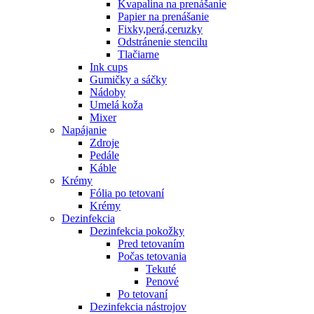
Kvapalina na prenášanie
Papier na prenášanie
Fixky,perá,ceruzky
Odstránenie stencilu
Tlačiarne
Ink cups
Gumičky a sáčky
Nádoby
Umelá koža
Mixer
Napájanie
Zdroje
Pedále
Káble
Krémy
Fólia po tetovaní
Krémy
Dezinfekcia
Dezinfekcia pokožky
Pred tetovaním
Počas tetovania
Tekuté
Penové
Po tetovaní
Dezinfekcia nástrojov