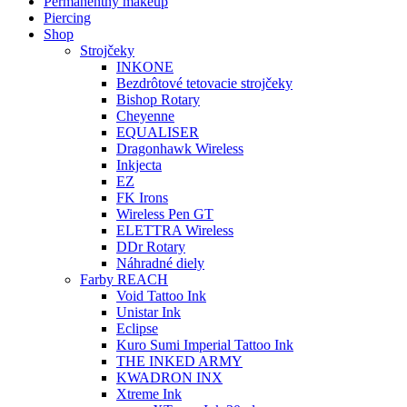
Permanentný makeup
Piercing
Shop
Strojčeky
INKONE
Bezdrôtové tetovacie strojčeky
Bishop Rotary
Cheyenne
EQUALISER
Dragonhawk Wireless
Inkjecta
EZ
FK Irons
Wireless Pen GT
ELETTRA Wireless
DDr Rotary
Náhradné diely
Farby REACH
Void Tattoo Ink
Unistar Ink
Eclipse
Kuro Sumi Imperial Tattoo Ink
THE INKED ARMY
KWADRON INX
Xtreme Ink