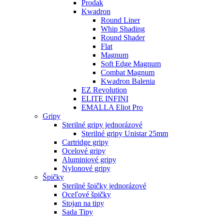
Prodak
Kwadron
Round Liner
Whip Shading
Round Shader
Flat
Magnum
Soft Edge Magnum
Combat Magnum
Kwadron Balenia
EZ Revolution
ELITE INFINI
EMALLA Eliot Pro
Gripy
Sterilné gripy jednorázové
Sterilné gripy Unistar 25mm
Cartridge gripy
Ocelové gripy
Aluminiové gripy
Nylonové gripy
Špičky
Sterilné špičky jednorázové
Oceľové špičky
Stojan na tipy
Sada Tipy