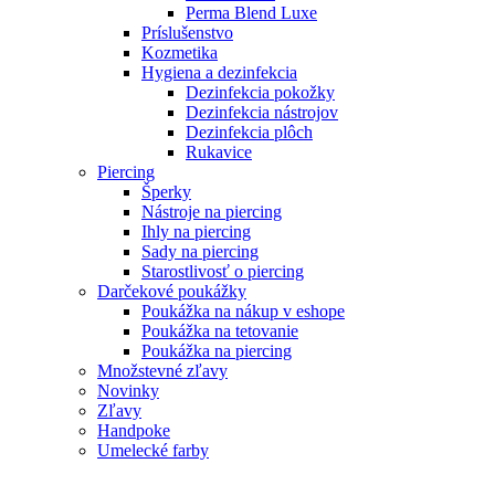
Perma Blend Luxe
Príslušenstvo
Kozmetika
Hygiena a dezinfekcia
Dezinfekcia pokožky
Dezinfekcia nástrojov
Dezinfekcia plôch
Rukavice
Piercing
Šperky
Nástroje na piercing
Ihly na piercing
Sady na piercing
Starostlivosť o piercing
Darčekové poukážky
Poukážka na nákup v eshope
Poukážka na tetovanie
Poukážka na piercing
Množstevné zľavy
Novinky
Zľavy
Handpoke
Umelecké farby