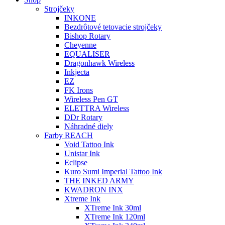
Strojčeky
INKONE
Bezdrôtové tetovacie strojčeky
Bishop Rotary
Cheyenne
EQUALISER
Dragonhawk Wireless
Inkjecta
EZ
FK Irons
Wireless Pen GT
ELETTRA Wireless
DDr Rotary
Náhradné diely
Farby REACH
Void Tattoo Ink
Unistar Ink
Eclipse
Kuro Sumi Imperial Tattoo Ink
THE INKED ARMY
KWADRON INX
Xtreme Ink
XTreme Ink 30ml
XTreme Ink 120ml