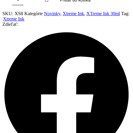
Pridať do košíka
Xtreme
Ink
-
SKU:
XS8
Kategórie
Novinky
,
Xtreme Ink
,
XTreme Ink 30ml
Tag:
Maximum
Xtreme Ink
Orange
Zdieľať:
-
30ml