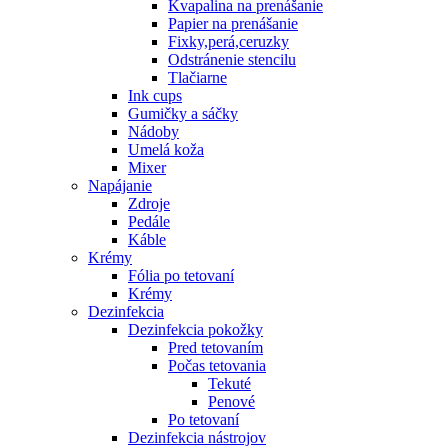
Kvapalina na prenášanie
Papier na prenášanie
Fixky,perá,ceruzky
Odstránenie stencilu
Tlačiarne
Ink cups
Gumičky a sáčky
Nádoby
Umelá koža
Mixer
Napájanie
Zdroje
Pedále
Káble
Krémy
Fólia po tetovaní
Krémy
Dezinfekcia
Dezinfekcia pokožky
Pred tetovaním
Počas tetovania
Tekuté
Penové
Po tetovaní
Dezinfekcia nástrojov