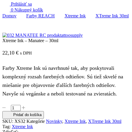
Prihlásiť sa
0
Nákupný košík
Domov
Farby REACH
Xtreme Ink
XTreme Ink 30ml
Xtreme Ink – Manatee – 30ml
22,10
€
s DPH
Farby Xtreme Ink sú navrhnuté tak, aby poskytovali
komplexný rozsah farebných odtieňov. Sú tiež skvelé na
miešanie pre objavovnie ďalších farebných odtieňov.
Navyše sú vegánske a neboli testované na zvieratách.
množstvo
Xtreme
Pridať do košíka
Ink
SKU:
XS32
Kategórie
Novinky
,
Xtreme Ink
,
XTreme Ink 30ml
-
Tag:
Xtreme Ink
Manatee
Zdieľať: