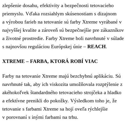
zlepšenie dosahu, efektivity a bezpečnosti tetovacieho
priemyslu. Vďaka rozsiahlym skúsenostiam s dizajnom
a výrobou farieb na tetovanie sú farby Xtreme vyrábané v
najvyššej kvalite a zároveň sú bezpečnejšie pre zákazníkov
a životné prostredie. Farby Xtreme boli navrhnuté v súlade
s najnovšou reguláciou Európskej únie –
REACH
.
XTREME – FARBA, KTORÁ ROBÍ VIAC
Farby na tetovanie Xtreme majú bezchybnú aplikáciu. Sú
navrhnuté tak, aby ich viskozita umožňovala rozptýlenie z
akéhokoľvek štandardného tetovacieho strojčeka a hladko
a efektívne prenikli do pokožky. Výsledkom toho je, že
tetovanie s farbami Xtreme sa hojí oveľa rýchlejšie
v porovnaní s inými farbami na trhu.