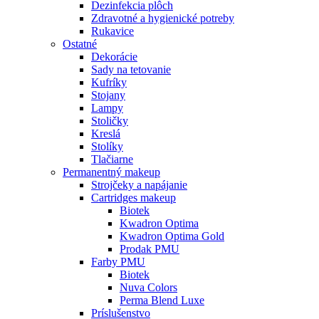
Dezinfekcia plôch
Zdravotné a hygienické potreby
Rukavice
Ostatné
Dekorácie
Sady na tetovanie
Kufríky
Stojany
Lampy
Stoličky
Kreslá
Stolíky
Tlačiarne
Permanentný makeup
Strojčeky a napájanie
Cartridges makeup
Biotek
Kwadron Optima
Kwadron Optima Gold
Prodak PMU
Farby PMU
Biotek
Nuva Colors
Perma Blend Luxe
Príslušenstvo