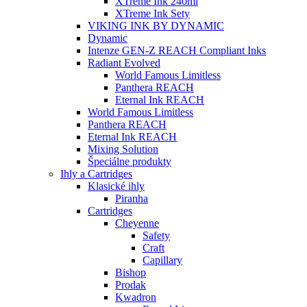
XTreme Ink 240ml
XTreme Ink Sety
VIKING INK BY DYNAMIC
Dynamic
Intenze GEN-Z REACH Compliant Inks
Radiant Evolved
World Famous Limitless
Panthera REACH
Eternal Ink REACH
World Famous Limitless
Panthera REACH
Eternal Ink REACH
Mixing Solution
Špeciálne produkty
Ihly a Cartridges
Klasické ihly
Piranha
Cartridges
Cheyenne
Safety
Craft
Capillary
Bishop
Prodak
Kwadron