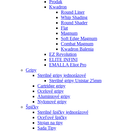
Prodak
Kwadron
Round Liner
Whip Shading
Round Shader
Flat
Magnum
Soft Edge Magnum
Combat Magnum
Kwadron Balenia
EZ Revolution
ELITE INFINI
EMALLA Eliot Pro
Gripy
Sterilné gripy jednorázové
Sterilné gripy Unistar 25mm
Cartridge gripy
Ocelové gripy
Aluminiové gripy
Nylonové gripy
Špičky
Sterilné špičky jednorázové
Oceľové špičky
Stojan na tipy
Sada Tipy