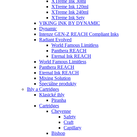
XTreme Ink 30ml
XTreme Ink 120ml
XTreme Ink 240ml
XTreme Ink Sety
VIKING INK BY DYNAMIC
Dynamic
Intenze GEN-Z REACH Compliant Inks
Radiant Evolved
World Famous Limitless
Panthera REACH
Eternal Ink REACH
World Famous Limitless
Panthera REACH
Eternal Ink REACH
Mixing Solution
Špeciálne produkty
Ihly a Cartridges
Klasické ihly
Piranha
Cartridges
Cheyenne
Safety
Craft
Capillary
Bishop