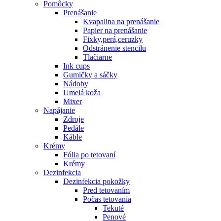
Pomôcky
Prenášanie
Kvapalina na prenášanie
Papier na prenášanie
Fixky,perá,ceruzky
Odstránenie stencilu
Tlačiarne
Ink cups
Gumičky a sáčky
Nádoby
Umelá koža
Mixer
Napájanie
Zdroje
Pedále
Káble
Krémy
Fólia po tetovaní
Krémy
Dezinfekcia
Dezinfekcia pokožky
Pred tetovaním
Počas tetovania
Tekuté
Penové