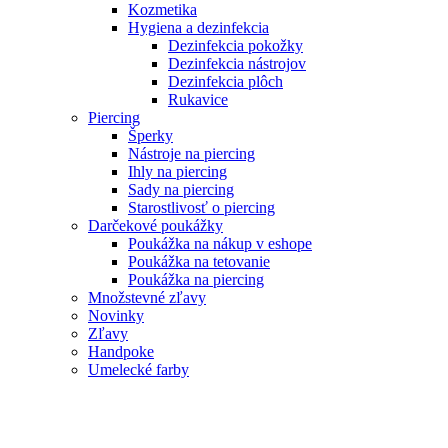
Kozmetika
Hygiena a dezinfekcia
Dezinfekcia pokožky
Dezinfekcia nástrojov
Dezinfekcia plôch
Rukavice
Piercing
Šperky
Nástroje na piercing
Ihly na piercing
Sady na piercing
Starostlivosť o piercing
Darčekové poukážky
Poukážka na nákup v eshope
Poukážka na tetovanie
Poukážka na piercing
Množstevné zľavy
Novinky
Zľavy
Handpoke
Umelecké farby