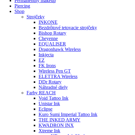
Permanentný makeup
Piercing
Shop
Strojčeky
INKONE
Bezdrôtové tetovacie strojčeky
Bishop Rotary
Cheyenne
EQUALISER
Dragonhawk Wireless
Inkjecta
EZ
FK Irons
Wireless Pen GT
ELETTRA Wireless
DDr Rotary
Náhradné diely
Farby REACH
Void Tattoo Ink
Unistar Ink
Eclipse
Kuro Sumi Imperial Tattoo Ink
THE INKED ARMY
KWADRON INX
Xtreme Ink