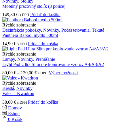
Novinky
,
Stolíky
Mobilný pracovný stolík (3 police)
149,80
€
Pridať do košíka
s DPH
Rýchle zobrazenie
Dezinfekcia pokožky
,
Novinky
,
Počas tetovania
,
Tekuté
Panthera Babool mydlo 500ml
14,90
€
Pridať do košíka
s DPH
Rýchle zobrazenie
Lampy
,
Novinky
,
Prenášanie
Light Pad Ultra Slim pre kopírovanie vzorov A4/A3/A2
Price
Tento
80,00
€
–
120,00
€
Výber možností
s DPH
range:
produkt
80,00 €
má
Rýchle zobrazenie
through
viacero
Kreslá
,
Novinky
120,00 €
variantov.
Valec – Kwadron
Možnosti
38,00
€
Pridať do košíka
s DPH
si
Domov
môžete
Eshop
vybrať
na
0
Košík
stránke