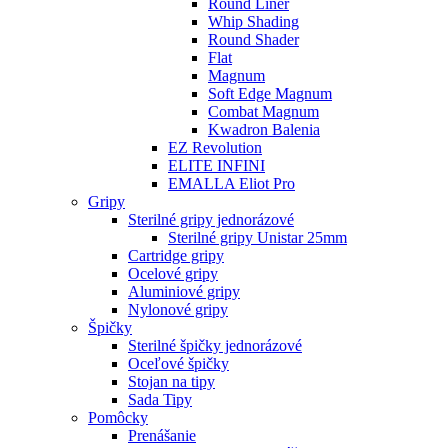
Round Liner
Whip Shading
Round Shader
Flat
Magnum
Soft Edge Magnum
Combat Magnum
Kwadron Balenia
EZ Revolution
ELITE INFINI
EMALLA Eliot Pro
Gripy
Sterilné gripy jednorázové
Sterilné gripy Unistar 25mm
Cartridge gripy
Ocelové gripy
Aluminiové gripy
Nylonové gripy
Špičky
Sterilné špičky jednorázové
Oceľové špičky
Stojan na tipy
Sada Tipy
Pomôcky
Prenášanie