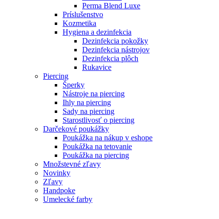
Perma Blend Luxe
Príslušenstvo
Kozmetika
Hygiena a dezinfekcia
Dezinfekcia pokožky
Dezinfekcia nástrojov
Dezinfekcia plôch
Rukavice
Piercing
Šperky
Nástroje na piercing
Ihly na piercing
Sady na piercing
Starostlivosť o piercing
Darčekové poukážky
Poukážka na nákup v eshope
Poukážka na tetovanie
Poukážka na piercing
Množstevné zľavy
Novinky
Zľavy
Handpoke
Umelecké farby