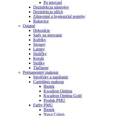
Po tetovaní
Dezinfekcia nástrojov
Dezinfekcia plôch
Zdravotné a hygienické potreby
Rukavice
Ostatné
Dekorácie
Sady na tetovanie
Kufríky
Stojany
Lampy
Stoličky
Kreslá
Stolíky
Tlačiarne
Permanentný makeup
Strojčeky a napájanie
Cartridges makeup
Biotek
Kwadron Optima
Kwadron Optima Gold
Prodak PMU
Farby PMU
Biotek
Nuva Colors