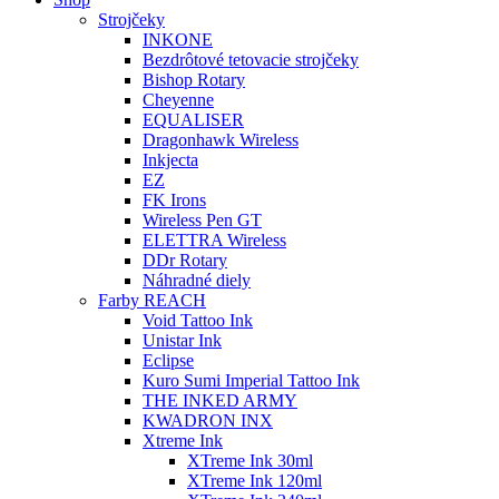
Strojčeky
INKONE
Bezdrôtové tetovacie strojčeky
Bishop Rotary
Cheyenne
EQUALISER
Dragonhawk Wireless
Inkjecta
EZ
FK Irons
Wireless Pen GT
ELETTRA Wireless
DDr Rotary
Náhradné diely
Farby REACH
Void Tattoo Ink
Unistar Ink
Eclipse
Kuro Sumi Imperial Tattoo Ink
THE INKED ARMY
KWADRON INX
Xtreme Ink
XTreme Ink 30ml
XTreme Ink 120ml