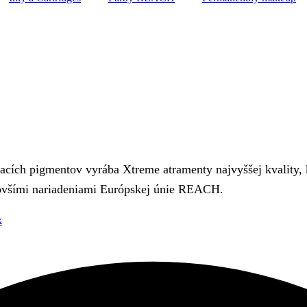
cích pigmentov vyrába Xtreme atramenty najvyššej kvality, k
jnovšími nariadeniami Európskej únie REACH.
k