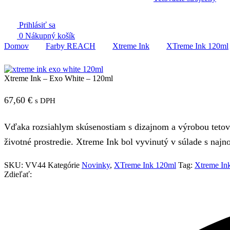
Prihlásiť sa
0
Nákupný košík
Domov
Farby REACH
Xtreme Ink
XTreme Ink 120ml
Xtreme Ink – Exo White – 120ml
67,60
€
s DPH
Vďaka rozsiahlym skúsenostiam s dizajnom a výrobou tetova
životné prostredie. Xtreme Ink bol vyvinutý v súlade s na
SKU:
VV44
Kategórie
Novinky
,
XTreme Ink 120ml
Tag:
Xtreme In
Zdieľať: