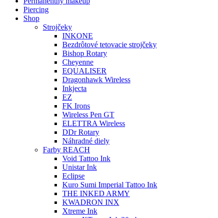
Permanentný makeup
Piercing
Shop
Strojčeky
INKONE
Bezdrôtové tetovacie strojčeky
Bishop Rotary
Cheyenne
EQUALISER
Dragonhawk Wireless
Inkjecta
EZ
FK Irons
Wireless Pen GT
ELETTRA Wireless
DDr Rotary
Náhradné diely
Farby REACH
Void Tattoo Ink
Unistar Ink
Eclipse
Kuro Sumi Imperial Tattoo Ink
THE INKED ARMY
KWADRON INX
Xtreme Ink