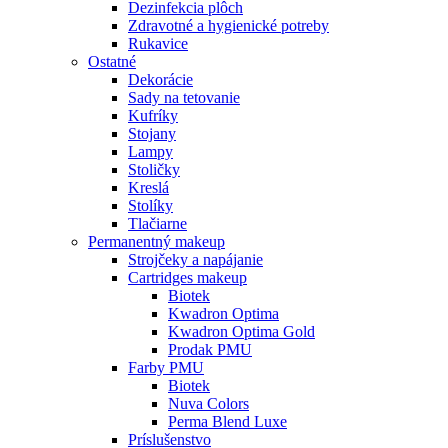
Dezinfekcia plôch
Zdravotné a hygienické potreby
Rukavice
Ostatné
Dekorácie
Sady na tetovanie
Kufríky
Stojany
Lampy
Stoličky
Kreslá
Stolíky
Tlačiarne
Permanentný makeup
Strojčeky a napájanie
Cartridges makeup
Biotek
Kwadron Optima
Kwadron Optima Gold
Prodak PMU
Farby PMU
Biotek
Nuva Colors
Perma Blend Luxe
Príslušenstvo