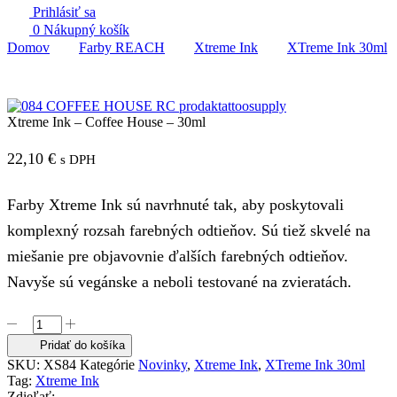
Prihlásiť sa
0
Nákupný košík
Domov
Farby REACH
Xtreme Ink
XTreme Ink 30ml
Xtreme Ink – Coffee House – 30ml
22,10
€
s DPH
Farby Xtreme Ink sú navrhnuté tak, aby poskytovali
komplexný rozsah farebných odtieňov. Sú tiež skvelé na
miešanie pre objavovnie ďalších farebných odtieňov.
Navyše sú vegánske a neboli testované na zvieratách.
množstvo
Xtreme
Pridať do košíka
Ink
SKU:
XS84
Kategórie
Novinky
,
Xtreme Ink
,
XTreme Ink 30ml
-
Tag:
Xtreme Ink
Coffee
Zdieľať: