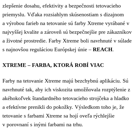
zlepšenie dosahu, efektivity a bezpečnosti tetovacieho
priemyslu. Vďaka rozsiahlym skúsenostiam s dizajnom
a výrobou farieb na tetovanie sú farby Xtreme vyrábané v
najvyššej kvalite a zároveň sú bezpečnejšie pre zákazníkov
a životné prostredie. Farby Xtreme boli navrhnuté v súlade
s najnovšou reguláciou Európskej únie –
REACH
.
XTREME – FARBA, KTORÁ ROBÍ VIAC
Farby na tetovanie Xtreme majú bezchybnú aplikáciu. Sú
navrhnuté tak, aby ich viskozita umožňovala rozptýlenie z
akéhokoľvek štandardného tetovacieho strojčeka a hladko
a efektívne prenikli do pokožky. Výsledkom toho je, že
tetovanie s farbami Xtreme sa hojí oveľa rýchlejšie
v porovnaní s inými farbami na trhu.