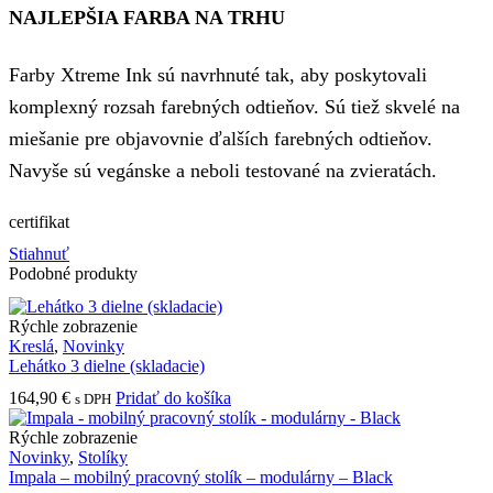
NAJLEPŠIA FARBA NA TRHU
Farby Xtreme Ink sú navrhnuté tak, aby poskytovali
komplexný rozsah farebných odtieňov. Sú tiež skvelé na
miešanie pre objavovnie ďalších farebných odtieňov.
Navyše sú vegánske a neboli testované na zvieratách.
certifikat
Stiahnuť
Podobné produkty
Rýchle zobrazenie
Kreslá
,
Novinky
Lehátko 3 dielne (skladacie)
164,90
€
Pridať do košíka
s DPH
Rýchle zobrazenie
Novinky
,
Stolíky
Impala – mobilný pracovný stolík – modulárny – Black