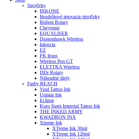
Strojčeky
INKONE
Bezdrôtové tetovacie strojčeky
Bishop Rotary
Cheyenne
EQUALISER
Dragonhawk Wireless
Inkjecta
EZ
FK Irons
Wireless Pen GT
ELETTRA Wireless
DDr Rotary
Náhradné diely
Farby REACH
Void Tattoo Ink
Unistar Ink
Eclipse
Kuro Sumi Imperial Tattoo Ink
THE INKED ARMY
KWADRON INX
Xtreme Ink
XTreme Ink 30ml
XTreme Ink 120ml