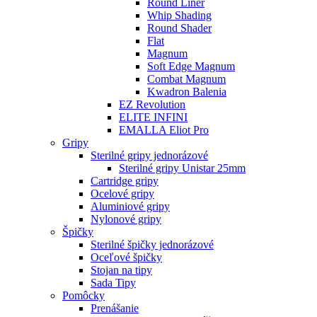
Round Liner
Whip Shading
Round Shader
Flat
Magnum
Soft Edge Magnum
Combat Magnum
Kwadron Balenia
EZ Revolution
ELITE INFINI
EMALLA Eliot Pro
Gripy
Sterilné gripy jednorázové
Sterilné gripy Unistar 25mm
Cartridge gripy
Ocelové gripy
Aluminiové gripy
Nylonové gripy
Špičky
Sterilné špičky jednorázové
Oceľové špičky
Stojan na tipy
Sada Tipy
Pomôcky
Prenášanie