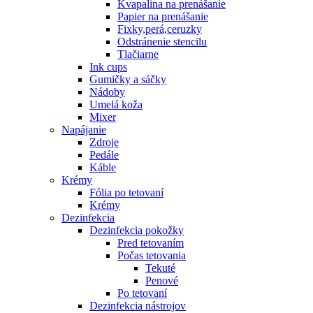
Kvapalina na prenášanie
Papier na prenášanie
Fixky,perá,ceruzky
Odstránenie stencilu
Tlačiarne
Ink cups
Gumičky a sáčky
Nádoby
Umelá koža
Mixer
Napájanie
Zdroje
Pedále
Káble
Krémy
Fólia po tetovaní
Krémy
Dezinfekcia
Dezinfekcia pokožky
Pred tetovaním
Počas tetovania
Tekuté
Penové
Po tetovaní
Dezinfekcia nástrojov