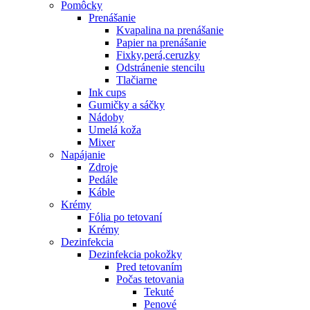
Pomôcky
Prenášanie
Kvapalina na prenášanie
Papier na prenášanie
Fixky,perá,ceruzky
Odstránenie stencilu
Tlačiarne
Ink cups
Gumičky a sáčky
Nádoby
Umelá koža
Mixer
Napájanie
Zdroje
Pedále
Káble
Krémy
Fólia po tetovaní
Krémy
Dezinfekcia
Dezinfekcia pokožky
Pred tetovaním
Počas tetovania
Tekuté
Penové