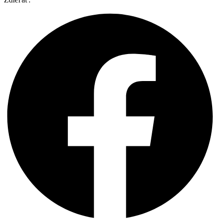
House
-
30ml