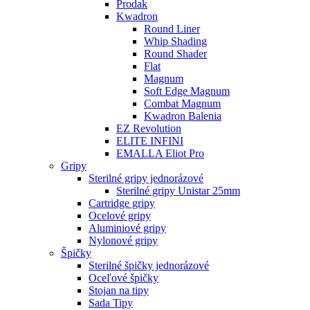
Prodak
Kwadron
Round Liner
Whip Shading
Round Shader
Flat
Magnum
Soft Edge Magnum
Combat Magnum
Kwadron Balenia
EZ Revolution
ELITE INFINI
EMALLA Eliot Pro
Gripy
Sterilné gripy jednorázové
Sterilné gripy Unistar 25mm
Cartridge gripy
Ocelové gripy
Aluminiové gripy
Nylonové gripy
Špičky
Sterilné špičky jednorázové
Oceľové špičky
Stojan na tipy
Sada Tipy