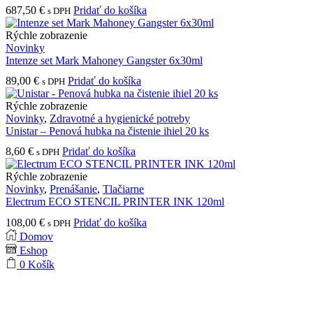
687,50
€
Pridať do košíka
s DPH
Rýchle zobrazenie
Novinky
Intenze set Mark Mahoney Gangster 6x30ml
89,00
€
Pridať do košíka
s DPH
Rýchle zobrazenie
Novinky
,
Zdravotné a hygienické potreby
Unistar – Penová hubka na čistenie ihiel 20 ks
8,60
€
Pridať do košíka
s DPH
Rýchle zobrazenie
Novinky
,
Prenášanie
,
Tlačiarne
Electrum ECO STENCIL PRINTER INK 120ml
108,00
€
Pridať do košíka
s DPH
Domov
Eshop
0
Košík