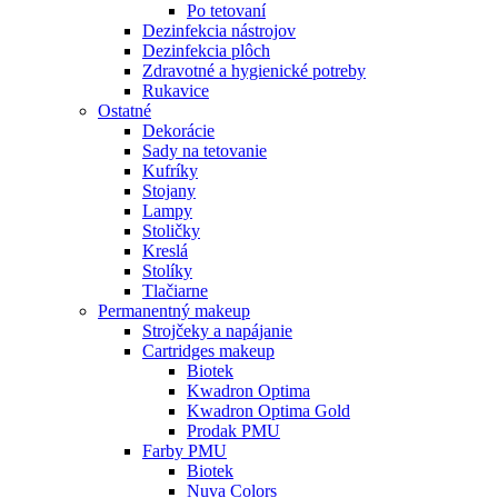
Po tetovaní
Dezinfekcia nástrojov
Dezinfekcia plôch
Zdravotné a hygienické potreby
Rukavice
Ostatné
Dekorácie
Sady na tetovanie
Kufríky
Stojany
Lampy
Stoličky
Kreslá
Stolíky
Tlačiarne
Permanentný makeup
Strojčeky a napájanie
Cartridges makeup
Biotek
Kwadron Optima
Kwadron Optima Gold
Prodak PMU
Farby PMU
Biotek
Nuva Colors