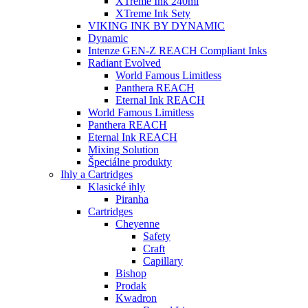
XTreme Ink 240ml
XTreme Ink Sety
VIKING INK BY DYNAMIC
Dynamic
Intenze GEN-Z REACH Compliant Inks
Radiant Evolved
World Famous Limitless
Panthera REACH
Eternal Ink REACH
World Famous Limitless
Panthera REACH
Eternal Ink REACH
Mixing Solution
Špeciálne produkty
Ihly a Cartridges
Klasické ihly
Piranha
Cartridges
Cheyenne
Safety
Craft
Capillary
Bishop
Prodak
Kwadron