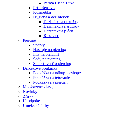
Perma Blend Luxe
Príslušenstvo
Kozmetika
Hygiena a dezinfekcia
Dezinfekcia pokožky
Dezinfekcia nástrojov
Dezinfekcia plôch
Rukavice
Piercing
Šperky
Nástroje na piercing
Ihly na piercing
Sady na piercing
Starostlivosť o piercing
Darčekové poukážky
Poukážka na nákup v eshope
Poukážka na tetovanie
Poukážka na piercing
Množstevné zľavy
Novinky
Zľavy
Handpoke
Umelecké farby