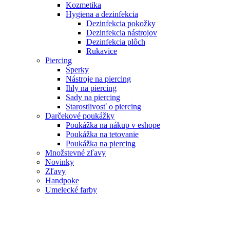
Kozmetika
Hygiena a dezinfekcia
Dezinfekcia pokožky
Dezinfekcia nástrojov
Dezinfekcia plôch
Rukavice
Piercing
Šperky
Nástroje na piercing
Ihly na piercing
Sady na piercing
Starostlivosť o piercing
Darčekové poukážky
Poukážka na nákup v eshope
Poukážka na tetovanie
Poukážka na piercing
Množstevné zľavy
Novinky
Zľavy
Handpoke
Umelecké farby