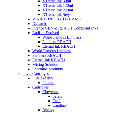
XTreme Ink 30ml
XTreme Ink 120ml
XTreme Ink 240ml
XTreme Ink Sety
VIKING INK BY DYNAMIC
Dynamic
Intenze GEN-Z REACH Compliant Inks
Radiant Evolved
World Famous Limitless
Panthera REACH
Eternal Ink REACH
World Famous Limitless
Panthera REACH
Eternal Ink REACH
Mixing Solution
Špeciálne produkty
Ihly a Cartridges
Klasické ihly
Piranha
Cartridges
Cheyenne
Safety
Craft
Capillary
Bishop