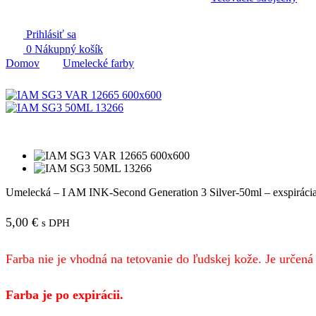
Prihlásiť sa
0
Nákupný košík
Domov
Umelecké farby
Umelecká – I AM INK-Second Generation 3 Silver-50ml – exspirácia
5,00
€
s DPH
Farba nie je vhodná na tetovanie do ľudskej kože. Je určen
Farba je po expirácii.