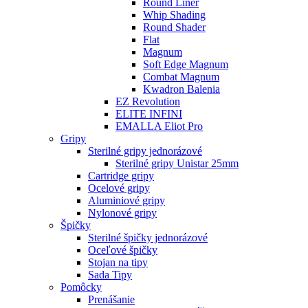
Round Liner
Whip Shading
Round Shader
Flat
Magnum
Soft Edge Magnum
Combat Magnum
Kwadron Balenia
EZ Revolution
ELITE INFINI
EMALLA Eliot Pro
Gripy
Sterilné gripy jednorázové
Sterilné gripy Unistar 25mm
Cartridge gripy
Ocelové gripy
Aluminiové gripy
Nylonové gripy
Špičky
Sterilné špičky jednorázové
Oceľové špičky
Stojan na tipy
Sada Tipy
Pomôcky
Prenášanie