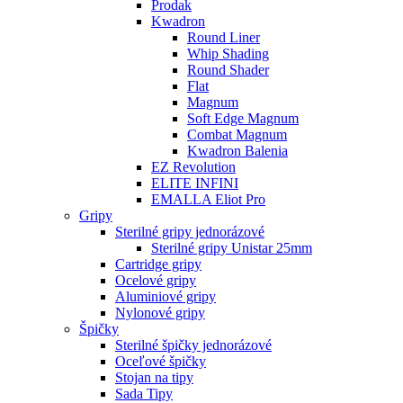
Prodak
Kwadron
Round Liner
Whip Shading
Round Shader
Flat
Magnum
Soft Edge Magnum
Combat Magnum
Kwadron Balenia
EZ Revolution
ELITE INFINI
EMALLA Eliot Pro
Gripy
Sterilné gripy jednorázové
Sterilné gripy Unistar 25mm
Cartridge gripy
Ocelové gripy
Aluminiové gripy
Nylonové gripy
Špičky
Sterilné špičky jednorázové
Oceľové špičky
Stojan na tipy
Sada Tipy