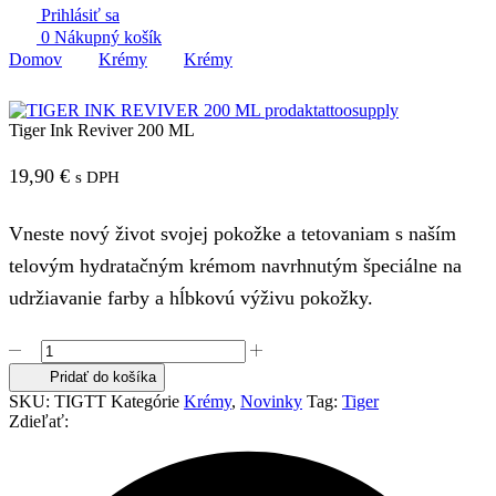
Prihlásiť sa
0
Nákupný košík
Domov
Krémy
Krémy
Tiger Ink Reviver 200 ML
19,90
€
s DPH
Vneste nový život svojej pokožke a tetovaniam s naším
telovým hydratačným krémom navrhnutým špeciálne na
udržiavanie farby a hĺbkovú výživu pokožky.
množstvo
Tiger
Pridať do košíka
Ink
SKU:
TIGTT
Kategórie
Krémy
,
Novinky
Tag:
Tiger
Reviver
Zdieľať:
200
ML