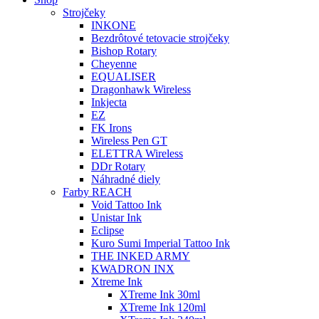
Strojčeky
INKONE
Bezdrôtové tetovacie strojčeky
Bishop Rotary
Cheyenne
EQUALISER
Dragonhawk Wireless
Inkjecta
EZ
FK Irons
Wireless Pen GT
ELETTRA Wireless
DDr Rotary
Náhradné diely
Farby REACH
Void Tattoo Ink
Unistar Ink
Eclipse
Kuro Sumi Imperial Tattoo Ink
THE INKED ARMY
KWADRON INX
Xtreme Ink
XTreme Ink 30ml
XTreme Ink 120ml