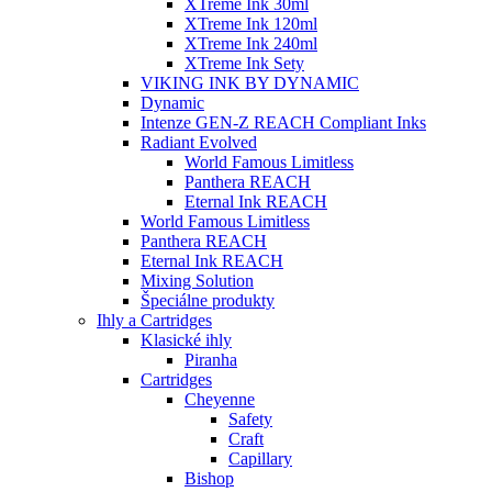
XTreme Ink 30ml
XTreme Ink 120ml
XTreme Ink 240ml
XTreme Ink Sety
VIKING INK BY DYNAMIC
Dynamic
Intenze GEN-Z REACH Compliant Inks
Radiant Evolved
World Famous Limitless
Panthera REACH
Eternal Ink REACH
World Famous Limitless
Panthera REACH
Eternal Ink REACH
Mixing Solution
Špeciálne produkty
Ihly a Cartridges
Klasické ihly
Piranha
Cartridges
Cheyenne
Safety
Craft
Capillary
Bishop