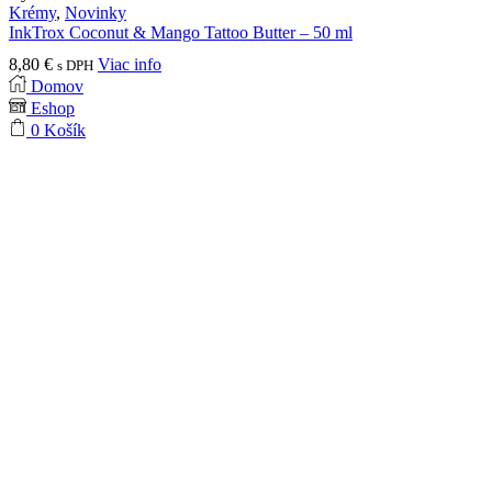
35,70 €.
26,40 €.
Krémy
,
Novinky
InkTrox Coconut & Mango Tattoo Butter – 50 ml
8,80
€
Viac info
s DPH
Domov
Eshop
0
Košík