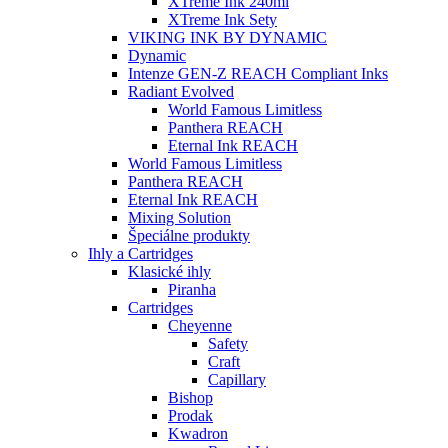
XTreme Ink 240ml
XTreme Ink Sety
VIKING INK BY DYNAMIC
Dynamic
Intenze GEN-Z REACH Compliant Inks
Radiant Evolved
World Famous Limitless
Panthera REACH
Eternal Ink REACH
World Famous Limitless
Panthera REACH
Eternal Ink REACH
Mixing Solution
Špeciálne produkty
Ihly a Cartridges
Klasické ihly
Piranha
Cartridges
Cheyenne
Safety
Craft
Capillary
Bishop
Prodak
Kwadron