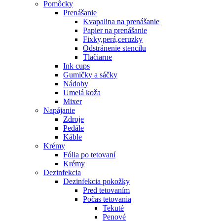
Pomôcky
Prenášanie
Kvapalina na prenášanie
Papier na prenášanie
Fixky,perá,ceruzky
Odstránenie stencilu
Tlačiarne
Ink cups
Gumičky a sáčky
Nádoby
Umelá koža
Mixer
Napájanie
Zdroje
Pedále
Káble
Krémy
Fólia po tetovaní
Krémy
Dezinfekcia
Dezinfekcia pokožky
Pred tetovaním
Počas tetovania
Tekuté
Penové