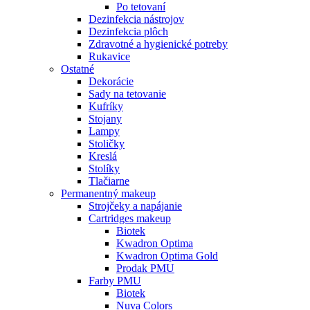
Po tetovaní
Dezinfekcia nástrojov
Dezinfekcia plôch
Zdravotné a hygienické potreby
Rukavice
Ostatné
Dekorácie
Sady na tetovanie
Kufríky
Stojany
Lampy
Stoličky
Kreslá
Stolíky
Tlačiarne
Permanentný makeup
Strojčeky a napájanie
Cartridges makeup
Biotek
Kwadron Optima
Kwadron Optima Gold
Prodak PMU
Farby PMU
Biotek
Nuva Colors