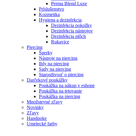
Perma Blend Luxe
Príslušenstvo
Kozmetika
Hygiena a dezinfekcia
Dezinfekcia pokožky
Dezinfekcia nástrojov
Dezinfekcia plôch
Rukavice
Piercing
Šperky
Nástroje na piercing
Ihly na piercing
Sady na piercing
Starostlivosť o piercing
Darčekové poukážky
Poukážka na nákup v eshope
Poukážka na tetovanie
Poukážka na piercing
Množstevné zľavy
Novinky
Zľavy
Handpoke
Umelecké farby