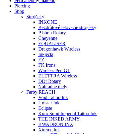
Permanentný makeup
Piercing
Shop
Strojčeky
INKONE
Bezdrôtové tetovacie strojčeky
Bishop Rotary
Cheyenne
EQUALISER
Dragonhawk Wireless
Inkjecta
EZ
FK Irons
Wireless Pen GT
ELETTRA Wireless
DDr Rotary
Náhradné diely
Farby REACH
Void Tattoo Ink
Unistar Ink
Eclipse
Kuro Sumi Imperial Tattoo Ink
THE INKED ARMY
KWADRON INX
Xtreme Ink