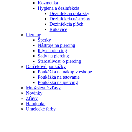
Kozmetika
Hygiena a dezinfekcia
Dezinfekcia pokožky
Dezinfekcia nástrojov
Dezinfekcia plôch
Rukavice
Piercing
Šperky
Nástroje na piercing
Ihly na piercing
Sady na piercing
Starostlivosť o piercing
Darčekové poukážky
Poukážka na nákup v eshope
Poukážka na tetovanie
Poukážka na piercing
Množstevné zľavy
Novinky
Zľavy
Handpoke
Umelecké farby