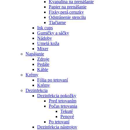
Kvapalina na prenášanie
Papier na prenášanie
Fixky,perá,ceruzky
Odstránenie stencilu
Tlačiarne
Ink cups
Gumičky a sáčky
Nádoby
Umelá koža
Mixer
Napájanie
Zdroje
Pedále
Káble
Krémy
Fólia po tetovaní
Krémy
Dezinfekcia
Dezinfekcia pokožky
Pred tetovaním
Počas tetovania
Tekuté
Penové
Po tetovaní
Dezinfekcia nástrojov