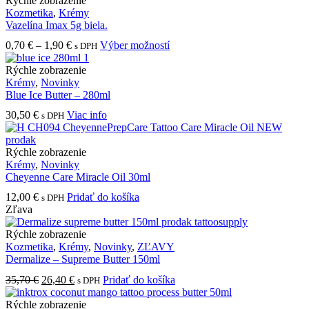
Rýchle zobrazenie
Kozmetika
,
Krémy
Vazelína Imax 5g biela.
Price
Tento
0,70
€
–
1,90
€
Výber možností
s DPH
range:
produkt
0,70 €
má
Rýchle zobrazenie
through
viacero
Krémy
,
Novinky
1,90 €
variantov.
Blue Ice Butter – 280ml
Možnosti
30,50
€
Viac info
s DPH
si
môžete
vybrať
Rýchle zobrazenie
na
Krémy
,
Novinky
stránke
Cheyenne Care Miracle Oil 30ml
produktu.
12,00
€
Pridať do košíka
s DPH
Zľava
Rýchle zobrazenie
Kozmetika
,
Krémy
,
Novinky
,
ZĽAVY
Dermalize – Supreme Butter 150ml
Pôvodná
Aktuálna
35,70
€
26,40
€
Pridať do košíka
s DPH
cena
cena
bola:
je:
Rýchle zobrazenie