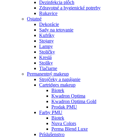
Dezinfekcia plôch
Zdravotné a hygienické potreby
Rukavice
Ostatné
Dekorácie
Sady na tetovanie
Kufríky
Stojany
Lampy
Stoličky
Kreslá
Stolíky
Tlačiarne
Permanentný makeup
Strojčeky a napájanie
Cartridges makeup
Biotek
Kwadron Optima
Kwadron Optima Gold
Prodak PMU
Farby PMU
Biotek
Nuva Colors
Perma Blend Luxe
Príslušenstvo