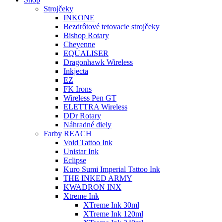
Strojčeky
INKONE
Bezdrôtové tetovacie strojčeky
Bishop Rotary
Cheyenne
EQUALISER
Dragonhawk Wireless
Inkjecta
EZ
FK Irons
Wireless Pen GT
ELETTRA Wireless
DDr Rotary
Náhradné diely
Farby REACH
Void Tattoo Ink
Unistar Ink
Eclipse
Kuro Sumi Imperial Tattoo Ink
THE INKED ARMY
KWADRON INX
Xtreme Ink
XTreme Ink 30ml
XTreme Ink 120ml