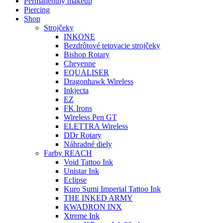
Permanentný makeup
Piercing
Shop
Strojčeky
INKONE
Bezdrôtové tetovacie strojčeky
Bishop Rotary
Cheyenne
EQUALISER
Dragonhawk Wireless
Inkjecta
EZ
FK Irons
Wireless Pen GT
ELETTRA Wireless
DDr Rotary
Náhradné diely
Farby REACH
Void Tattoo Ink
Unistar Ink
Eclipse
Kuro Sumi Imperial Tattoo Ink
THE INKED ARMY
KWADRON INX
Xtreme Ink