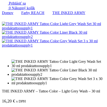
Prihlásiť sa
0
Nákupný košík
Domov
Farby REACH
THE INKED ARMY
THE INKED ARMY – Tattoo Color – Light Grey Wash – 30 ml
16,20
€
s DPH