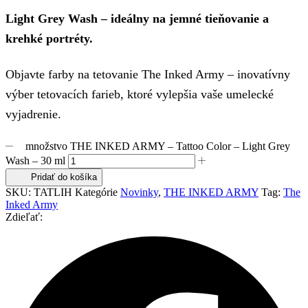
Light Grey Wash – ideálny na jemné tieňovanie a
krehké portréty.
Objavte farby na tetovanie The Inked Army – inovatívny
výber tetovacích farieb, ktoré vylepšia vaše umelecké
vyjadrenie.
množstvo THE INKED ARMY – Tattoo Color – Light Grey
Wash – 30 ml
Pridať do košíka
SKU:
TATLIH
Kategórie
Novinky
,
THE INKED ARMY
Tag:
The
Inked Army
Zdieľať: