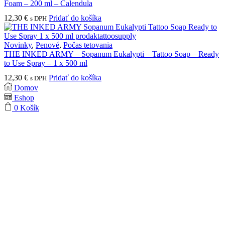
Foam – 200 ml – Calendula
12,30
€
Pridať do košíka
s DPH
Novinky
,
Penové
,
Počas tetovania
THE INKED ARMY – Sopanum Eukalypti – Tattoo Soap – Ready
to Use Spray – 1 x 500 ml
12,30
€
Pridať do košíka
s DPH
Domov
Eshop
0
Košík