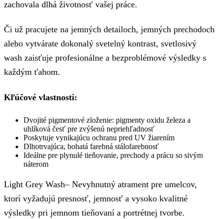
zachovala dlhá životnosť vašej práce.
Či už pracujete na jemných detailoch, jemných prechodoch
alebo vytvárate dokonalý svetelný kontrast, svetlosivý
wash zaisťuje profesionálne a bezproblémové výsledky s
každým ťahom.
Kľúčové vlastnosti:
Dvojité pigmentové zloženie: pigmenty oxidu železa a
uhlíková česť pre zvýšenú nepriehľadnosť
Poskytuje vynikajúcu ochranu pred UV žiarením
Dlhotrvajúca, bohatá farebná stálofarebnosť
Ideálne pre plynulé tieňovanie, prechody a prácu so sivým
náterom
Light Grey Wash– Nevyhnutný atrament pre umelcov,
ktorí vyžadujú presnosť, jemnosť a vysoko kvalitné
výsledky pri jemnom tieňovaní a portrétnej tvorbe.