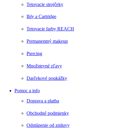
Tetovacie strojčeky
Ihly a Cartridge
Tetovacie farby REACH
Permanentný makeup
Piercing
Množstevné zľavy
Darčekové poukážky
Pomoc a info
Doprava a platba
Obchodné podmienky
RÝCHLE ZOBRAZENIE
RÝCHLE ZOBRAZENIE
RÝCHLE ZOBRAZENIE
RÝCHLE ZOBRAZENIE
RÝCHLE ZOBRAZENIE
Odstúpenie od zmluvy