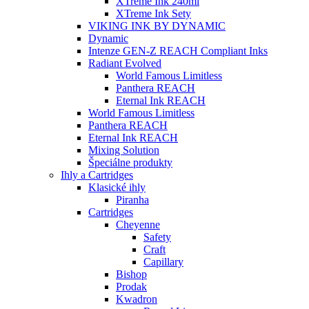
XTreme Ink 240ml
XTreme Ink Sety
VIKING INK BY DYNAMIC
Dynamic
Intenze GEN-Z REACH Compliant Inks
Radiant Evolved
World Famous Limitless
Panthera REACH
Eternal Ink REACH
World Famous Limitless
Panthera REACH
Eternal Ink REACH
Mixing Solution
Špeciálne produkty
Ihly a Cartridges
Klasické ihly
Piranha
Cartridges
Cheyenne
Safety
Craft
Capillary
Bishop
Prodak
Kwadron