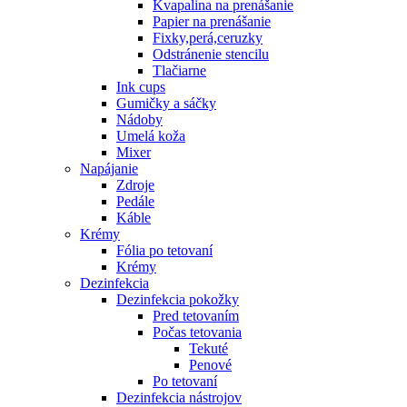
Kvapalina na prenášanie
Papier na prenášanie
Fixky,perá,ceruzky
Odstránenie stencilu
Tlačiarne
Ink cups
Gumičky a sáčky
Nádoby
Umelá koža
Mixer
Napájanie
Zdroje
Pedále
Káble
Krémy
Fólia po tetovaní
Krémy
Dezinfekcia
Dezinfekcia pokožky
Pred tetovaním
Počas tetovania
Tekuté
Penové
Po tetovaní
Dezinfekcia nástrojov