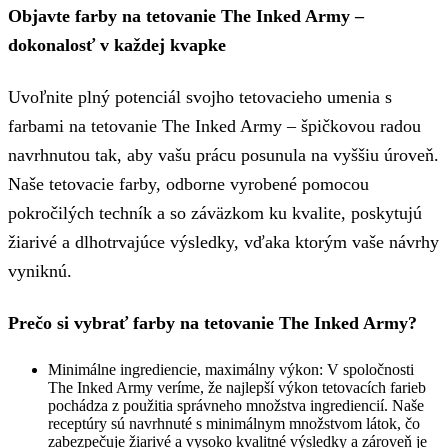
Objavte farby na tetovanie The Inked Army –
dokonalosť v každej kvapke
Uvoľnite plný potenciál svojho tetovacieho umenia s
farbami na tetovanie The Inked Army – špičkovou radou
navrhnutou tak, aby vašu prácu posunula na vyššiu úroveň.
Naše tetovacie farby, odborne vyrobené pomocou
pokročilých techník a so záväzkom ku kvalite, poskytujú
žiarivé a dlhotrvajúce výsledky, vďaka ktorým vaše návrhy
vyniknú.
Prečo si vybrať farby na tetovanie The Inked Army?
Minimálne ingrediencie, maximálny výkon: V spoločnosti
The Inked Army veríme, že najlepší výkon tetovacích farieb
pochádza z použitia správneho množstva ingrediencií. Naše
receptúry sú navrhnuté s minimálnym množstvom látok, čo
zabezpečuje žiarivé a vysoko kvalitné výsledky a zároveň je