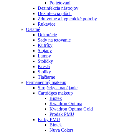
Po tetovaní
Dezinfekcia nástrojov
Dezinfekcia plôch
Zdravotné a hygienické potreby
Rukavice
Ostatné
Dekorácie
Sady na tetovanie
Kufríky
Stojany
Lampy
Stoličky
Kreslá
Stolíky
Tlačiarne
Permanentný makeup
Strojčeky a napájanie
Cartridges makeup
Biotek
Kwadron Optima
Kwadron Optima Gold
Prodak PMU
Farby PMU
Biotek
Nuva Colors