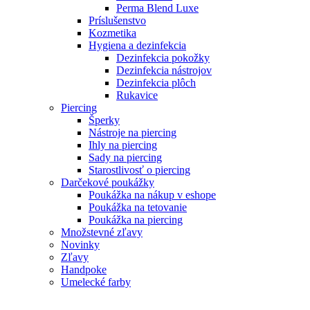
Perma Blend Luxe
Príslušenstvo
Kozmetika
Hygiena a dezinfekcia
Dezinfekcia pokožky
Dezinfekcia nástrojov
Dezinfekcia plôch
Rukavice
Piercing
Šperky
Nástroje na piercing
Ihly na piercing
Sady na piercing
Starostlivosť o piercing
Darčekové poukážky
Poukážka na nákup v eshope
Poukážka na tetovanie
Poukážka na piercing
Množstevné zľavy
Novinky
Zľavy
Handpoke
Umelecké farby