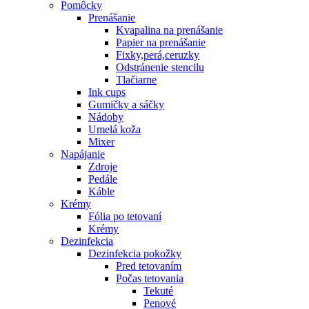
Pomôcky
Prenášanie
Kvapalina na prenášanie
Papier na prenášanie
Fixky,perá,ceruzky
Odstránenie stencilu
Tlačiarne
Ink cups
Gumičky a sáčky
Nádoby
Umelá koža
Mixer
Napájanie
Zdroje
Pedále
Káble
Krémy
Fólia po tetovaní
Krémy
Dezinfekcia
Dezinfekcia pokožky
Pred tetovaním
Počas tetovania
Tekuté
Penové