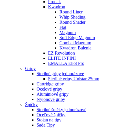
Prodak
Kwadron
Round Liner
Whip Shading
Round Shader
Flat
Magnum
Soft Edge Magnum
Combat Magnum
Kwadron Balenia
EZ Revolution
ELITE INFINI
EMALLA Eliot Pro
Gripy
Sterilné gripy jednorázové
Sterilné gripy Unistar 25mm
Cartridge gripy
Ocelové gripy
Aluminiové gripy
Nylonové gripy
Špičky
Sterilné špičky jednorázové
Oceľové špičky
Stojan na tipy
Sada Tipy