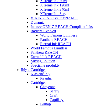
XTreme Ink 30ml
XTreme Ink 120ml
XTreme Ink 240ml
XTreme Ink Sety
VIKING INK BY DYNAMIC
Dynamic
Intenze GEN-Z REACH Compliant Inks
Radiant Evolved
World Famous Limitless
Panthera REACH
Eternal Ink REACH
World Famous Limitless
Panthera REACH
Eternal Ink REACH
Mixing Solution
Špeciálne produkty
Ihly a Cartridges
Klasické ihly
Piranha
Cartridges
Cheyenne
Safety
Craft
Capillary
Bishop