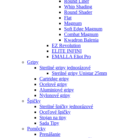
Round Liner
Whip Shading
Round Shader
Flat
Magnum
Soft Edge Magnum
Combat Magnum
Kwadron Balenia
EZ Revolution
ELITE INFINI
EMALLA Eliot Pro
Gripy
Sterilné gripy jednorázové
Sterilné gripy Unistar 25mm
Cartridge gripy
Ocelové gripy
Aluminiové gripy
Nylonové gripy
Špičky
Sterilné špičky jednorázové
Oceľové špičky
Stojan na tipy
Sada Tipy
Pomôcky
Prenášanie