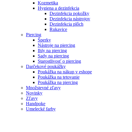
Kozmetika
Hygiena a dezinfekcia
Dezinfekcia pokožky
Dezinfekcia nástrojov
Dezinfekcia plôch
Rukavice
Piercing
Šperky
Nástroje na piercing
Ihly na piercing
Sady na piercing
Starostlivosť o piercing
Darčekové poukážky
Poukážka na nákup v eshope
Poukážka na tetovanie
Poukážka na piercing
Množstevné zľavy
Novinky
Zľavy
Handpoke
Umelecké farby