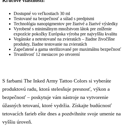
Kľúčové vlastnosti:
Dostupné vo veľkostiach 30 ml
Testované na bezpečnosť a súlad s predpismi
Technológia nanopigmentov pre žiarivé a žiarivé výsledky
Vyrobené s minimálnym množstvom látok pre zníženie
expozície pokožky Európska výroba pre najvyššiu kvalitu
Vegánske a netestované na zvieratách – žiadne živočíšne
produkty, žiadne testovanie na zvieratách
Zapečatené a gama sterilizované pre maximálnu bezpečnosť
Trvanlivosť 12 mesiacov po otvorení
S farbami The Inked Army Tattoo Colors si vyberáte
produktovú radu, ktorá stelesňuje presnosť, výkon a
bezpečnosť – poskytuje vám nástroje na vytvorenie
úžasných tetovaní, ktoré vydržia. Získajte budúcnosť
tetovacích farieb ešte dnes a pozdvihnite svoje umenie na
vyššiu úroveň.