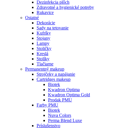
Dezinfekcia plôch
Zdravotné a hygienické potreby
Rukavice
Ostatné
Dekorácie
Sady na tetovanie
Kufríky
Stojany
Lampy
Stoličky
Kreslá
Stolíky
Tlačiarne
Permanentný makeup
Strojčeky a napájanie
Cartridges makeup
Biotek
Kwadron Optima
Kwadron Optima Gold
Prodak PMU
Farby PMU
Biotek
Nuva Colors
Perma Blend Luxe
Príslušenstvo