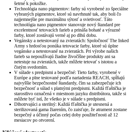
šetrné k pokožke.
Technológia nano pigmentov: farby sú vyrobené zo špeciálne
vybraných pigmentov, ktoré sú navrhnuté tak, aby boli čo
najjemnejšie pre maximálnu sýtosť a svietivosť. Táto
technológia nano pigmentov stanovuje nový štandard pre
excelentnosť tetovacích farieb a prináša bohaté a výrazné
farby, ktoré zostávajú verné aj po dlhú dobu.
Vegánsky a netestovaný na zvieratách: Spoločnosť The Inked
Army s hrdosťou ponúka tetovacie farby, ktoré sú úplne
vegánske a netestované na zvieratách. Pri výrobe našich
farieb sa nepoužívajú žiadne živočíšne produkty ani sa
netestuje na zvieratách, takže môžete tetovať s istotou a
čistým svedomím.
V súlade s predpismi a bezpečné: Tieto farby, vyrobené v
Európe a plne testované podľa nariadenia REACH, spĺňajú
najvyššie bezpečnostné štandardy, čím sa zabezpečuje ich
bezpečnosť a súlad s platnými predpismi. Každá fľaštička je
starostlivo označená v miestnom jazyku distribútora, takže si
môžete byť istí, že všetko je v súlade s predpismi.
Dlhotrvajúci a sterilný: Každá fľaštička je utesnená a
sterilizovaná gama žiarením, čo zaisťuje, že atrament zostane
bezpečný a účinný počas celej doby použiteľnosti až 12
mesiacov po otvorení.