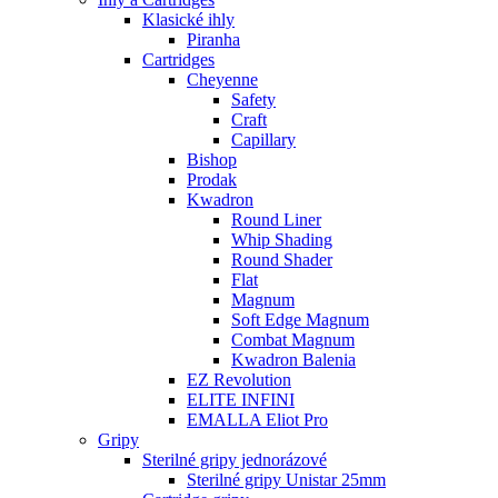
Klasické ihly
Piranha
Cartridges
Cheyenne
Safety
Craft
Capillary
Bishop
Prodak
Kwadron
Round Liner
Whip Shading
Round Shader
Flat
Magnum
Soft Edge Magnum
Combat Magnum
Kwadron Balenia
EZ Revolution
ELITE INFINI
EMALLA Eliot Pro
Gripy
Sterilné gripy jednorázové
Sterilné gripy Unistar 25mm