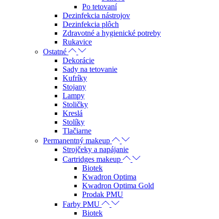
Po tetovaní
Dezinfekcia nástrojov
Dezinfekcia plôch
Zdravotné a hygienické potreby
Rukavice
Ostatné
Dekorácie
Sady na tetovanie
Kufríky
Stojany
Lampy
Stoličky
Kreslá
Stolíky
Tlačiarne
Permanentný makeup
Strojčeky a napájanie
Cartridges makeup
Biotek
Kwadron Optima
Kwadron Optima Gold
Prodak PMU
Farby PMU
Biotek