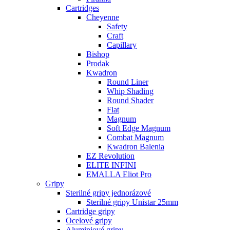
Cartridges
Cheyenne
Safety
Craft
Capillary
Bishop
Prodak
Kwadron
Round Liner
Whip Shading
Round Shader
Flat
Magnum
Soft Edge Magnum
Combat Magnum
Kwadron Balenia
EZ Revolution
ELITE INFINI
EMALLA Eliot Pro
Gripy
Sterilné gripy jednorázové
Sterilné gripy Unistar 25mm
Cartridge gripy
Ocelové gripy
Aluminiové gripy