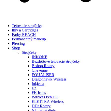
Tetovacie strojčeky
Ihly a Cartridges
Farby REACH
Permanentný makeup
Piercing
Shop
Strojčeky
INKONE
Bezdrôtové tetovacie strojčeky
Bishop Rotary
Cheyenne
EQUALISER
Dragonhawk Wireless
Inkjecta
EZ
FK Irons
Wireless Pen GT
ELETTRA Wireless
DDr Rotary
Náhradné diely