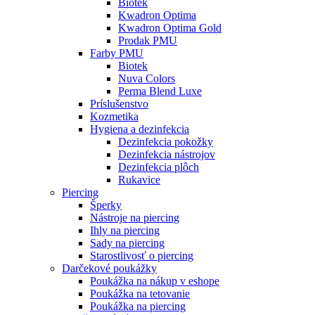
Biotek
Kwadron Optima
Kwadron Optima Gold
Prodak PMU
Farby PMU
Biotek
Nuva Colors
Perma Blend Luxe
Príslušenstvo
Kozmetika
Hygiena a dezinfekcia
Dezinfekcia pokožky
Dezinfekcia nástrojov
Dezinfekcia plôch
Rukavice
Piercing
Šperky
Nástroje na piercing
Ihly na piercing
Sady na piercing
Starostlivosť o piercing
Darčekové poukážky
Poukážka na nákup v eshope
Poukážka na tetovanie
Poukážka na piercing