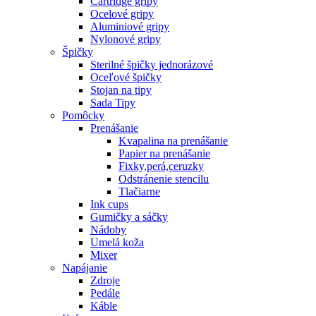
Cartridge gripy
Ocelové gripy
Aluminiové gripy
Nylonové gripy
Špičky
Sterilné špičky jednorázové
Oceľové špičky
Stojan na tipy
Sada Tipy
Pomôcky
Prenášanie
Kvapalina na prenášanie
Papier na prenášanie
Fixky,perá,ceruzky
Odstránenie stencilu
Tlačiarne
Ink cups
Gumičky a sáčky
Nádoby
Umelá koža
Mixer
Napájanie
Zdroje
Pedále
Káble