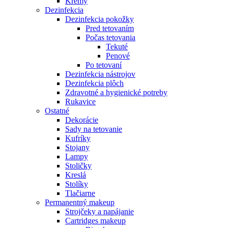
Krémy
Dezinfekcia
Dezinfekcia pokožky
Pred tetovaním
Počas tetovania
Tekuté
Penové
Po tetovaní
Dezinfekcia nástrojov
Dezinfekcia plôch
Zdravotné a hygienické potreby
Rukavice
Ostatné
Dekorácie
Sady na tetovanie
Kufríky
Stojany
Lampy
Stoličky
Kreslá
Stolíky
Tlačiarne
Permanentný makeup
Strojčeky a napájanie
Cartridges makeup