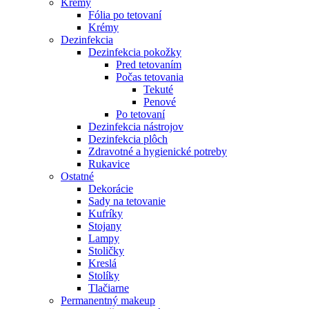
Krémy
Fólia po tetovaní
Krémy
Dezinfekcia
Dezinfekcia pokožky
Pred tetovaním
Počas tetovania
Tekuté
Penové
Po tetovaní
Dezinfekcia nástrojov
Dezinfekcia plôch
Zdravotné a hygienické potreby
Rukavice
Ostatné
Dekorácie
Sady na tetovanie
Kufríky
Stojany
Lampy
Stoličky
Kreslá
Stolíky
Tlačiarne
Permanentný makeup