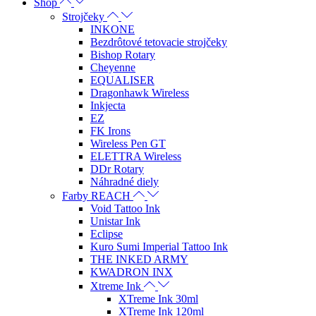
Shop
Strojčeky
INKONE
Bezdrôtové tetovacie strojčeky
Bishop Rotary
Cheyenne
EQUALISER
Dragonhawk Wireless
Inkjecta
EZ
FK Irons
Wireless Pen GT
ELETTRA Wireless
DDr Rotary
Náhradné diely
Farby REACH
Void Tattoo Ink
Unistar Ink
Eclipse
Kuro Sumi Imperial Tattoo Ink
THE INKED ARMY
KWADRON INX
Xtreme Ink
XTreme Ink 30ml
XTreme Ink 120ml