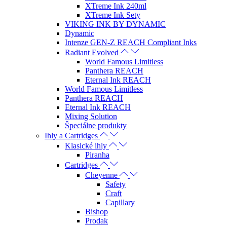
XTreme Ink 240ml
XTreme Ink Sety
VIKING INK BY DYNAMIC
Dynamic
Intenze GEN-Z REACH Compliant Inks
Radiant Evolved
World Famous Limitless
Panthera REACH
Eternal Ink REACH
World Famous Limitless
Panthera REACH
Eternal Ink REACH
Mixing Solution
Špeciálne produkty
Ihly a Cartridges
Klasické ihly
Piranha
Cartridges
Cheyenne
Safety
Craft
Capillary
Bishop
Prodak