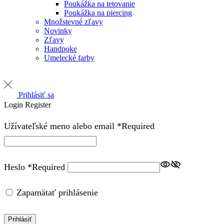
Poukážka na tetovanie
Poukážka na piercing
Množstevné zľavy
Novinky
Zľavy
Handpoke
Umelecké farby
Prihlásiť sa
Login
Register
Užívateľské meno alebo email
*
Required
Heslo
*
Required
Zapamätať prihlásenie
Prihlásiť