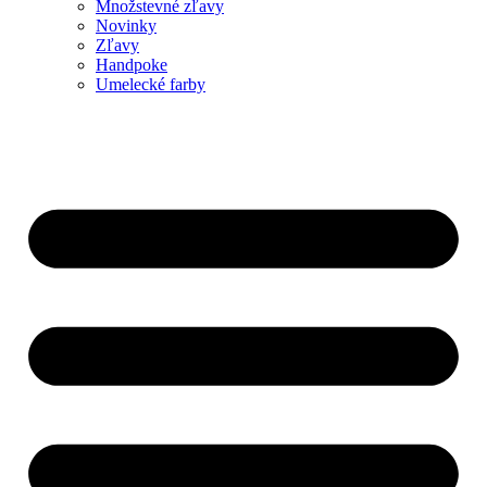
Množstevné zľavy
Novinky
Zľavy
Handpoke
Umelecké farby