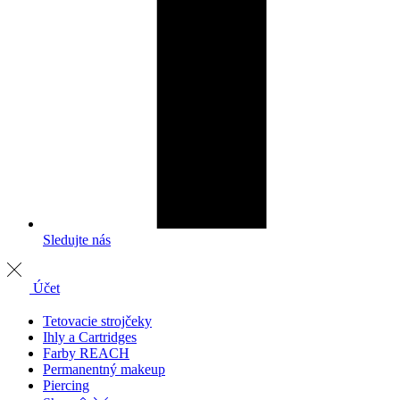
Sledujte nás
Účet
Tetovacie strojčeky
Ihly a Cartridges
Farby REACH
Permanentný makeup
Piercing