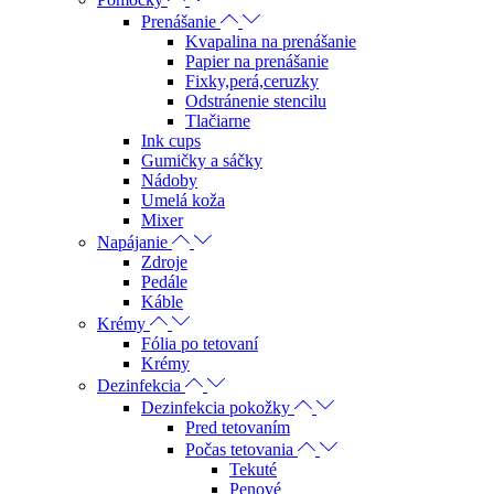
Prenášanie
Kvapalina na prenášanie
Papier na prenášanie
Fixky,perá,ceruzky
Odstránenie stencilu
Tlačiarne
Ink cups
Gumičky a sáčky
Nádoby
Umelá koža
Mixer
Napájanie
Zdroje
Pedále
Káble
Krémy
Fólia po tetovaní
Krémy
Dezinfekcia
Dezinfekcia pokožky
Pred tetovaním
Počas tetovania
Tekuté
Penové