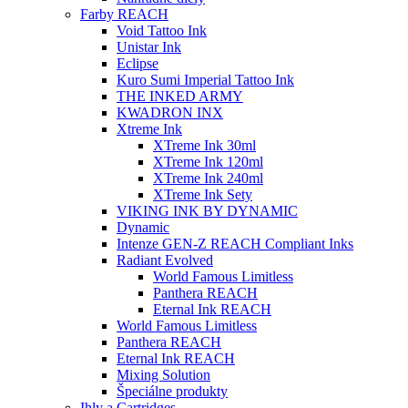
Farby REACH
Void Tattoo Ink
Unistar Ink
Eclipse
Kuro Sumi Imperial Tattoo Ink
THE INKED ARMY
KWADRON INX
Xtreme Ink
XTreme Ink 30ml
XTreme Ink 120ml
XTreme Ink 240ml
XTreme Ink Sety
VIKING INK BY DYNAMIC
Dynamic
Intenze GEN-Z REACH Compliant Inks
Radiant Evolved
World Famous Limitless
Panthera REACH
Eternal Ink REACH
World Famous Limitless
Panthera REACH
Eternal Ink REACH
Mixing Solution
Špeciálne produkty
Ihly a Cartridges