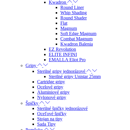
Kwadron
Round Liner
Whip Shading
Round Shader
Flat
Magnum
Soft Edge Magnum
Combat Magnum
Kwadron Balenia
EZ Revolution
ELITE INFINI
EMALLA Eliot Pro
Gripy
Sterilné gripy jednorázové
Sterilné gripy Unistar 25mm
Cartridge gripy
Ocelové gripy
Aluminiové gripy
Nylonové gripy
Špičky
Sterilné špičky jednorázové
Oceľové špičky
Stojan na tipy
Sada Tipy
Pomôcky