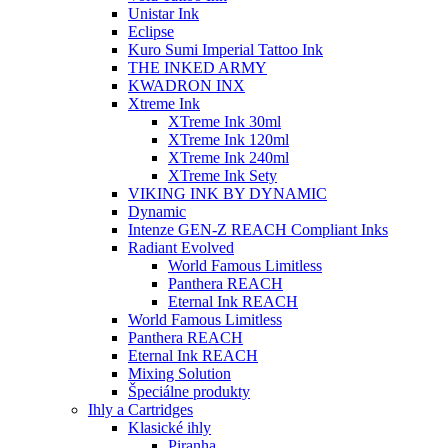
Unistar Ink
Eclipse
Kuro Sumi Imperial Tattoo Ink
THE INKED ARMY
KWADRON INX
Xtreme Ink
XTreme Ink 30ml
XTreme Ink 120ml
XTreme Ink 240ml
XTreme Ink Sety
VIKING INK BY DYNAMIC
Dynamic
Intenze GEN-Z REACH Compliant Inks
Radiant Evolved
World Famous Limitless
Panthera REACH
Eternal Ink REACH
World Famous Limitless
Panthera REACH
Eternal Ink REACH
Mixing Solution
Špeciálne produkty
Ihly a Cartridges
Klasické ihly
Piranha