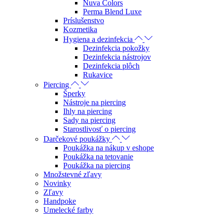
Nuva Colors
Perma Blend Luxe
Príslušenstvo
Kozmetika
Hygiena a dezinfekcia
Dezinfekcia pokožky
Dezinfekcia nástrojov
Dezinfekcia plôch
Rukavice
Piercing
Šperky
Nástroje na piercing
Ihly na piercing
Sady na piercing
Starostlivosť o piercing
Darčekové poukážky
Poukážka na nákup v eshope
Poukážka na tetovanie
Poukážka na piercing
Množstevné zľavy
Novinky
Zľavy
Handpoke
Umelecké farby