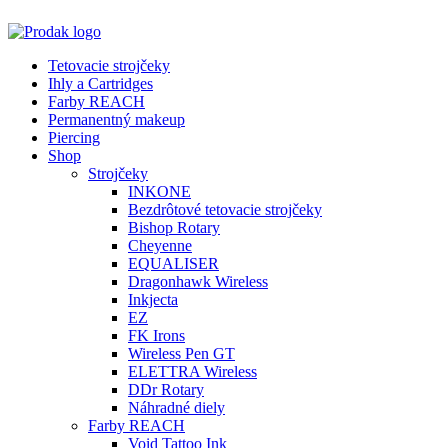
Tetovacie strojčeky
Ihly a Cartridges
Farby REACH
Permanentný makeup
Piercing
Shop
Strojčeky
INKONE
Bezdrôtové tetovacie strojčeky
Bishop Rotary
Cheyenne
EQUALISER
Dragonhawk Wireless
Inkjecta
EZ
FK Irons
Wireless Pen GT
ELETTRA Wireless
DDr Rotary
Náhradné diely
Farby REACH
Void Tattoo Ink