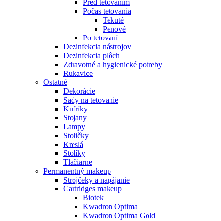
Pred tetovaním
Počas tetovania
Tekuté
Penové
Po tetovaní
Dezinfekcia nástrojov
Dezinfekcia plôch
Zdravotné a hygienické potreby
Rukavice
Ostatné
Dekorácie
Sady na tetovanie
Kufríky
Stojany
Lampy
Stoličky
Kreslá
Stolíky
Tlačiarne
Permanentný makeup
Strojčeky a napájanie
Cartridges makeup
Biotek
Kwadron Optima
Kwadron Optima Gold