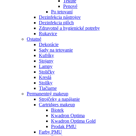
Tekuté
Penové
Po tetovaní
Dezinfekcia nástrojov
Dezinfekcia plôch
Zdravotné a hygienické potreby
Rukavice
Ostatné
Dekorácie
Sady na tetovanie
Kufríky
Stojany
Lampy
Stoličky
Kreslá
Stolíky
Tlačiarne
Permanentný makeup
Strojčeky a napájanie
Cartridges makeup
Biotek
Kwadron Optima
Kwadron Optima Gold
Prodak PMU
Farby PMU