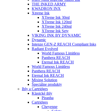
THE INKED ARMY
KWADRON INX
Xtreme Ink
XTreme Ink 30ml
XTreme Ink 120ml
XTreme Ink 240ml
XTreme Ink Sety
VIKING INK BY DYNAMIC
Dynamic
Intenze GEN-Z REACH Compliant Inks
Radiant Evolved
World Famous Limitless
Panthera REACH
Eternal Ink REACH
World Famous Limitless
Panthera REACH
Eternal Ink REACH
Mixing Solution
Špeciálne produkty
Ihly a Cartridges
Klasické ihly
Piranha
Cartridges
Cheyenne