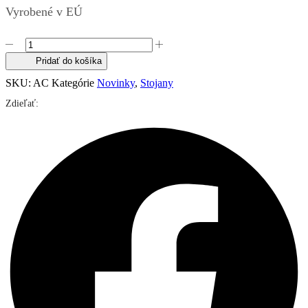
Vyrobené v EÚ
množstvo
Professional
Pridať do košíka
Tattoo
Armrest
SKU:
AC
Kategórie
Novinky
,
Stojany
–
Zdieľať:
H2
(Antic
Copper)