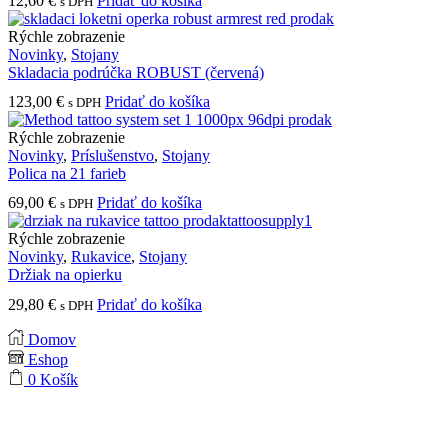
12,60
€
Pridať do košíka
s DPH
si
môžete
Rýchle zobrazenie
vybrať
Novinky
,
Stojany
na
Skladacia podrúčka ROBUST (červená)
stránke
produktu.
123,00
€
Pridať do košíka
s DPH
Rýchle zobrazenie
Novinky
,
Príslušenstvo
,
Stojany
Polica na 21 farieb
69,00
€
Pridať do košíka
s DPH
Rýchle zobrazenie
Novinky
,
Rukavice
,
Stojany
Držiak na opierku
29,80
€
Pridať do košíka
s DPH
Domov
Eshop
0
Košík