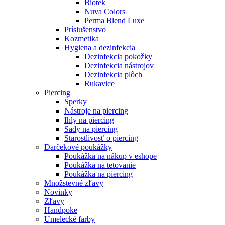
Biotek
Nuva Colors
Perma Blend Luxe
Príslušenstvo
Kozmetika
Hygiena a dezinfekcia
Dezinfekcia pokožky
Dezinfekcia nástrojov
Dezinfekcia plôch
Rukavice
Piercing
Šperky
Nástroje na piercing
Ihly na piercing
Sady na piercing
Starostlivosť o piercing
Darčekové poukážky
Poukážka na nákup v eshope
Poukážka na tetovanie
Poukážka na piercing
Množstevné zľavy
Novinky
Zľavy
Handpoke
Umelecké farby