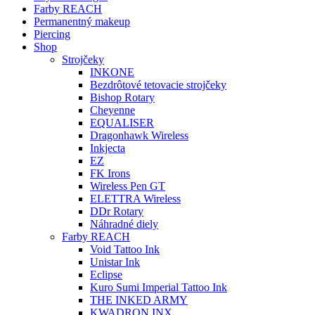
Farby REACH
Permanentný makeup
Piercing
Shop
Strojčeky
INKONE
Bezdrôtové tetovacie strojčeky
Bishop Rotary
Cheyenne
EQUALISER
Dragonhawk Wireless
Inkjecta
EZ
FK Irons
Wireless Pen GT
ELETTRA Wireless
DDr Rotary
Náhradné diely
Farby REACH
Void Tattoo Ink
Unistar Ink
Eclipse
Kuro Sumi Imperial Tattoo Ink
THE INKED ARMY
KWADRON INX