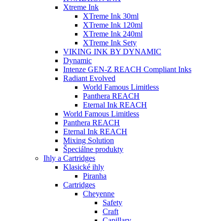
Xtreme Ink
XTreme Ink 30ml
XTreme Ink 120ml
XTreme Ink 240ml
XTreme Ink Sety
VIKING INK BY DYNAMIC
Dynamic
Intenze GEN-Z REACH Compliant Inks
Radiant Evolved
World Famous Limitless
Panthera REACH
Eternal Ink REACH
World Famous Limitless
Panthera REACH
Eternal Ink REACH
Mixing Solution
Špeciálne produkty
Ihly a Cartridges
Klasické ihly
Piranha
Cartridges
Cheyenne
Safety
Craft
Capillary