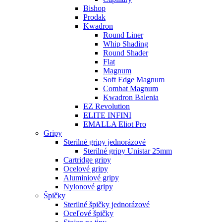
Bishop
Prodak
Kwadron
Round Liner
Whip Shading
Round Shader
Flat
Magnum
Soft Edge Magnum
Combat Magnum
Kwadron Balenia
EZ Revolution
ELITE INFINI
EMALLA Eliot Pro
Gripy
Sterilné gripy jednorázové
Sterilné gripy Unistar 25mm
Cartridge gripy
Ocelové gripy
Aluminiové gripy
Nylonové gripy
Špičky
Sterilné špičky jednorázové
Oceľové špičky