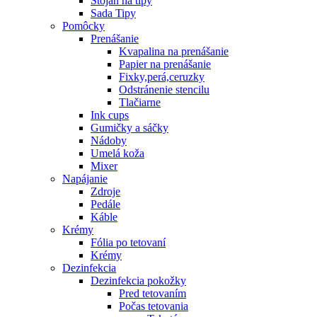
Stojan na tipy
Sada Tipy
Pomôcky
Prenášanie
Kvapalina na prenášanie
Papier na prenášanie
Fixky,perá,ceruzky
Odstránenie stencilu
Tlačiarne
Ink cups
Gumičky a sáčky
Nádoby
Umelá koža
Mixer
Napájanie
Zdroje
Pedále
Káble
Krémy
Fólia po tetovaní
Krémy
Dezinfekcia
Dezinfekcia pokožky
Pred tetovaním
Počas tetovania