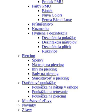
Prodak PMU
Farby PMU
Biotek
Nuva Colors
Perma Blend Luxe
Príslušenstvo
Kozmetika
Hygiena a dezinfekcia
Dezinfekcia pokožky
Dezinfekcia nástrojov
Dezinfekcia plôch
Rukavice
Piercing
Šperky
Nástroje na piercing
Ihly na piercing
Sady na piercing
Starostlivosť o piercing
Darčekové poukážky
Poukážka na nákup v eshope
Poukážka na tetovanie
Poukážka na piercing
Množstevné zľavy
Novinky
Zľavy