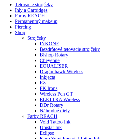
Tetovacie strojčeky
Ihly a Cartridges
Farby REACH
Permanentný makeup
Piercing
Shop
Strojčeky
INKONE
Bezdrôtové tetovacie strojčeky
Bishop Rotary
Cheyenne
EQUALISER
Dragonhawk Wireless
Inkjecta
EZ
FK Irons
Wireless Pen GT
ELETTRA Wireless
DDr Rotary
Náhradné diely
Farby REACH
Void Tattoo Ink
Unistar Ink
Eclipse
Kuro Sumi Imperial Tattoo Ink