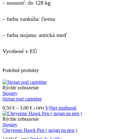
– nosnosť: do 128 kg
– farba vankúša: čierna
– farba stojana:
antická meď
Vyrobené v EÚ
Podobné produkty
Rýchle zobrazenie
Stojany
Stojan pod cartridge
Price
Tento
0,50
€
–
3,00
€
Výber možností
s DPH
range:
produkt
0,50 €
má
Rýchle zobrazenie
through
viacero
Stojany
3,00 €
variantov.
Cheyenne Hawk Pen ( stojan na pen )
Možnosti