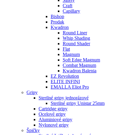
Safety
Craft
Capillary
Bishop
Prodak
Kwadron
Round Liner
Whip Shading
Round Shader
Flat
Magnum
Soft Edge Magnum
Combat Magnum
Kwadron Balenia
EZ Revolution
ELITE INFINI
EMALLA Eliot Pro
Gripy
Sterilné gripy jednorázové
Sterilné gripy Unistar 25mm
Cartridge gripy
Ocelové gripy
Aluminiové gripy
Nylonové gripy
Špičky