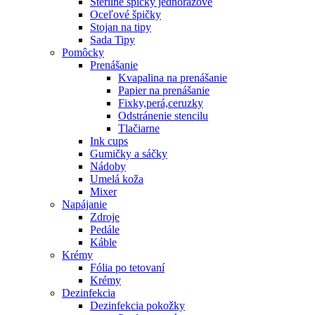
Sterilné špičky jednorázové
Oceľové špičky
Stojan na tipy
Sada Tipy
Pomôcky
Prenášanie
Kvapalina na prenášanie
Papier na prenášanie
Fixky,perá,ceruzky
Odstránenie stencilu
Tlačiarne
Ink cups
Gumičky a sáčky
Nádoby
Umelá koža
Mixer
Napájanie
Zdroje
Pedále
Káble
Krémy
Fólia po tetovaní
Krémy
Dezinfekcia
Dezinfekcia pokožky