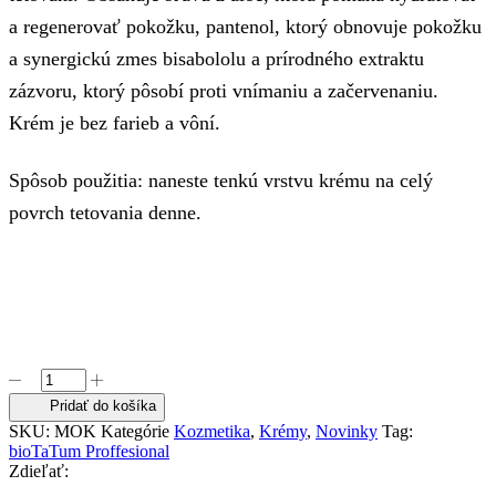
a regenerovať pokožku, pantenol, ktorý obnovuje pokožku
a synergickú zmes bisabololu a prírodného extraktu
zázvoru, ktorý pôsobí proti vnímaniu a začervenaniu.
Krém je bez farieb a vôní.
Spôsob použitia: naneste tenkú vrstvu krému na celý
povrch tetovania denne.
množstvo
Permanent
Pridať do košíka
Care
SKU:
MOK
Kategórie
Kozmetika
,
Krémy
,
Novinky
Tag:
Cream
bioTaTum Proffesional
Hypoallergenic
Zdieľať:
20ml