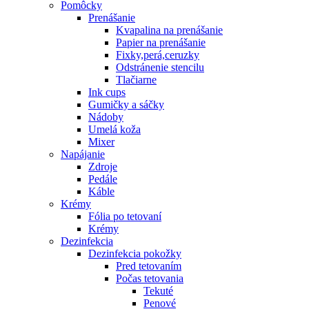
Pomôcky
Prenášanie
Kvapalina na prenášanie
Papier na prenášanie
Fixky,perá,ceruzky
Odstránenie stencilu
Tlačiarne
Ink cups
Gumičky a sáčky
Nádoby
Umelá koža
Mixer
Napájanie
Zdroje
Pedále
Káble
Krémy
Fólia po tetovaní
Krémy
Dezinfekcia
Dezinfekcia pokožky
Pred tetovaním
Počas tetovania
Tekuté
Penové