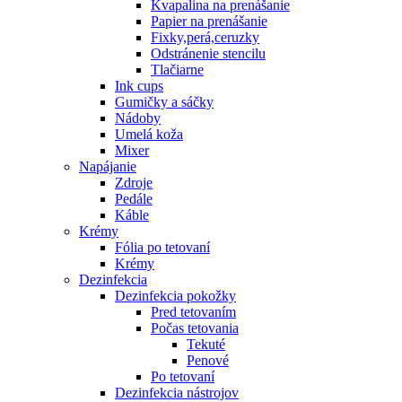
Kvapalina na prenášanie
Papier na prenášanie
Fixky,perá,ceruzky
Odstránenie stencilu
Tlačiarne
Ink cups
Gumičky a sáčky
Nádoby
Umelá koža
Mixer
Napájanie
Zdroje
Pedále
Káble
Krémy
Fólia po tetovaní
Krémy
Dezinfekcia
Dezinfekcia pokožky
Pred tetovaním
Počas tetovania
Tekuté
Penové
Po tetovaní
Dezinfekcia nástrojov