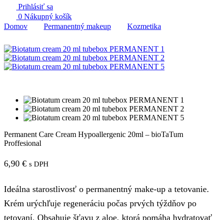
Prihlásiť sa
0
Nákupný košík
Domov
Permanentný makeup
Kozmetika
Permanent Care Cream Hypoallergenic 20ml – bioTaTum
Proffesional
6,90
€
s DPH
Ideálna starostlivosť o permanentný make-up a tetovanie.
Krém urýchľuje regeneráciu počas prvých týždňov po
tetovaní. Obsahuje šťavu z aloe, ktorá pomáha hydratovať