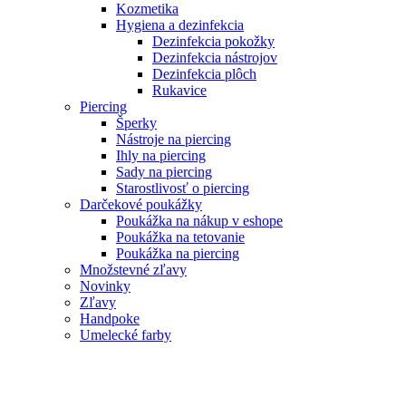
Kozmetika
Hygiena a dezinfekcia
Dezinfekcia pokožky
Dezinfekcia nástrojov
Dezinfekcia plôch
Rukavice
Piercing
Šperky
Nástroje na piercing
Ihly na piercing
Sady na piercing
Starostlivosť o piercing
Darčekové poukážky
Poukážka na nákup v eshope
Poukážka na tetovanie
Poukážka na piercing
Množstevné zľavy
Novinky
Zľavy
Handpoke
Umelecké farby