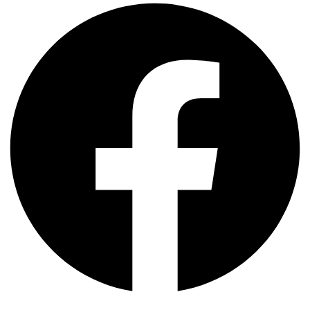
-
bioTaTum
Proffesional