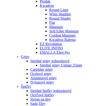
Prodak
Kwadron
Round Liner
Whip Shading
Round Shader
Flat
Magnum
Soft Edge Magnum
Combat Magnum
Kwadron Balenia
EZ Revolution
ELITE INFINI
EMALLA Eliot Pro
Gripy
Sterilné gripy jednorázové
Sterilné gripy Unistar 25mm
Cartridge gripy
Ocelové gripy
Aluminiové gripy
Nylonové gripy
Špičky
Sterilné špičky jednorázové
Oceľové špičky
Stojan na tipy
Sada Tipy