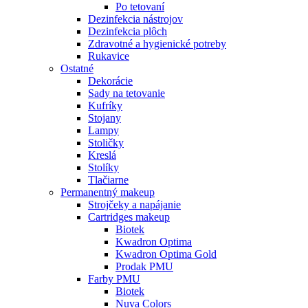
Po tetovaní
Dezinfekcia nástrojov
Dezinfekcia plôch
Zdravotné a hygienické potreby
Rukavice
Ostatné
Dekorácie
Sady na tetovanie
Kufríky
Stojany
Lampy
Stoličky
Kreslá
Stolíky
Tlačiarne
Permanentný makeup
Strojčeky a napájanie
Cartridges makeup
Biotek
Kwadron Optima
Kwadron Optima Gold
Prodak PMU
Farby PMU
Biotek
Nuva Colors