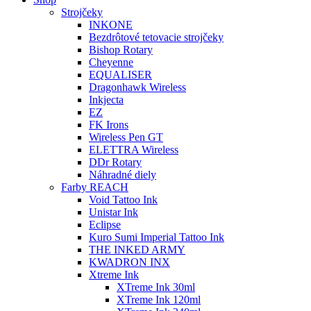
Strojčeky
INKONE
Bezdrôtové tetovacie strojčeky
Bishop Rotary
Cheyenne
EQUALISER
Dragonhawk Wireless
Inkjecta
EZ
FK Irons
Wireless Pen GT
ELETTRA Wireless
DDr Rotary
Náhradné diely
Farby REACH
Void Tattoo Ink
Unistar Ink
Eclipse
Kuro Sumi Imperial Tattoo Ink
THE INKED ARMY
KWADRON INX
Xtreme Ink
XTreme Ink 30ml
XTreme Ink 120ml