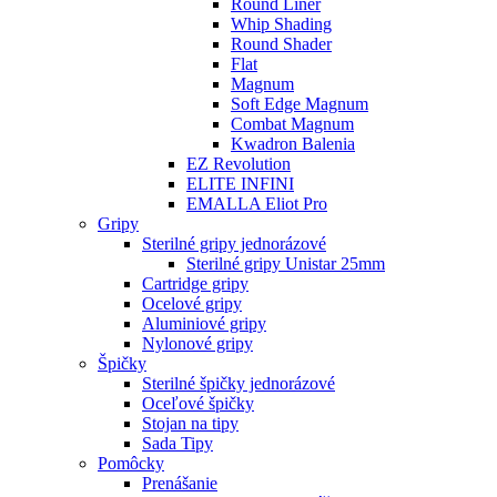
Round Liner
Whip Shading
Round Shader
Flat
Magnum
Soft Edge Magnum
Combat Magnum
Kwadron Balenia
EZ Revolution
ELITE INFINI
EMALLA Eliot Pro
Gripy
Sterilné gripy jednorázové
Sterilné gripy Unistar 25mm
Cartridge gripy
Ocelové gripy
Aluminiové gripy
Nylonové gripy
Špičky
Sterilné špičky jednorázové
Oceľové špičky
Stojan na tipy
Sada Tipy
Pomôcky
Prenášanie