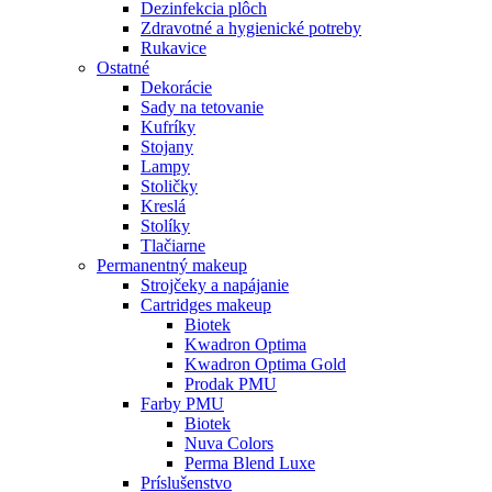
Dezinfekcia plôch
Zdravotné a hygienické potreby
Rukavice
Ostatné
Dekorácie
Sady na tetovanie
Kufríky
Stojany
Lampy
Stoličky
Kreslá
Stolíky
Tlačiarne
Permanentný makeup
Strojčeky a napájanie
Cartridges makeup
Biotek
Kwadron Optima
Kwadron Optima Gold
Prodak PMU
Farby PMU
Biotek
Nuva Colors
Perma Blend Luxe
Príslušenstvo