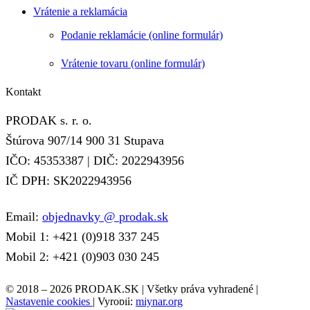
Vrátenie a reklamácia
Podanie reklamácie (online formulár)
Vrátenie tovaru (online formulár)
Kontakt
PRODAK s. r. o.
Štúrova 907/14 900 31 Stupava
IČO: 45353387 | DIČ: 2022943956
IČ DPH: SK2022943956
Email:
objednavky @ prodak.sk
Mobil 1: +421 (0)918 337 245
Mobil 2: +421 (0)903 030 245
© 2018 – 2026 PRODAK.SK | Všetky práva vyhradené |
RÝCHLE ZOBRAZENIE
RÝCHLE ZOBRAZENIE
RÝCHLE ZOBRAZENIE
RÝCHLE ZOBRAZENIE
RÝCHLE ZOBRAZENIE
Nastavenie cookies
| Vyrobil:
mlynar.org