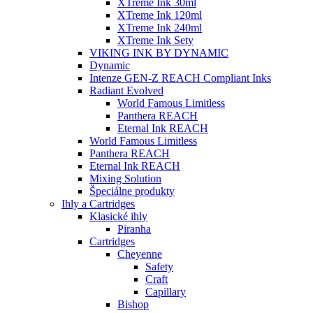
XTreme Ink 30ml
XTreme Ink 120ml
XTreme Ink 240ml
XTreme Ink Sety
VIKING INK BY DYNAMIC
Dynamic
Intenze GEN-Z REACH Compliant Inks
Radiant Evolved
World Famous Limitless
Panthera REACH
Eternal Ink REACH
World Famous Limitless
Panthera REACH
Eternal Ink REACH
Mixing Solution
Špeciálne produkty
Ihly a Cartridges
Klasické ihly
Piranha
Cartridges
Cheyenne
Safety
Craft
Capillary
Bishop