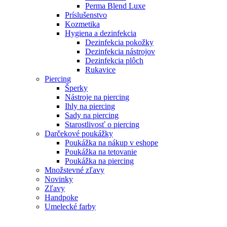
Perma Blend Luxe
Príslušenstvo
Kozmetika
Hygiena a dezinfekcia
Dezinfekcia pokožky
Dezinfekcia nástrojov
Dezinfekcia plôch
Rukavice
Piercing
Šperky
Nástroje na piercing
Ihly na piercing
Sady na piercing
Starostlivosť o piercing
Darčekové poukážky
Poukážka na nákup v eshope
Poukážka na tetovanie
Poukážka na piercing
Množstevné zľavy
Novinky
Zľavy
Handpoke
Umelecké farby