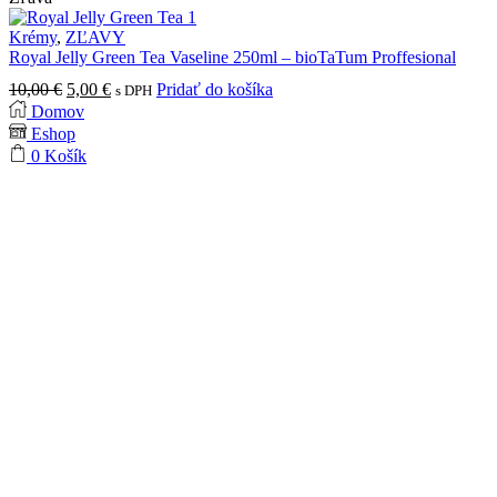
si
produktu.
môžete
Krémy
,
ZĽAVY
vybrať
Royal Jelly Green Tea Vaseline 250ml – bioTaTum Proffesional
na
stránke
Pôvodná
Aktuálna
10,00
€
5,00
€
Pridať do košíka
s DPH
produktu.
cena
cena
Domov
bola:
je:
Eshop
10,00 €.
5,00 €.
0
Košík