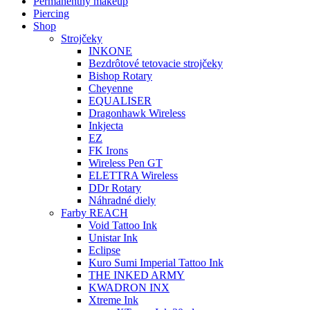
Permanentný makeup
Piercing
Shop
Strojčeky
INKONE
Bezdrôtové tetovacie strojčeky
Bishop Rotary
Cheyenne
EQUALISER
Dragonhawk Wireless
Inkjecta
EZ
FK Irons
Wireless Pen GT
ELETTRA Wireless
DDr Rotary
Náhradné diely
Farby REACH
Void Tattoo Ink
Unistar Ink
Eclipse
Kuro Sumi Imperial Tattoo Ink
THE INKED ARMY
KWADRON INX
Xtreme Ink