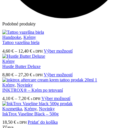
Podobné produkty
Handpoke
,
Krémy
Tattoo vazelína biela
Price
Tento
4,60
€
–
12,40
€
Výber možností
s DPH
range:
produkt
4,60 €
má
Krémy
through
viacero
Hustle Butter Deluxe
12,40 €
variantov.
Price
Tento
8,80
€
–
27,20
€
Výber možností
s DPH
Možnosti
range:
produkt
si
8,80 €
má
Krémy
,
Novinky
môžete
through
viacero
INKTROX® – Krém po tetovaní
vybrať
27,20 €
variantov.
na
Price
Tento
4,10
€
–
7,20
€
Výber možností
s DPH
Možnosti
stránke
range:
produkt
si
produktu.
4,10 €
má
Kozmetika
,
Krémy
,
Novinky
môžete
through
viacero
InkTrox Vaseline Black – 500g
vybrať
7,20 €
variantov.
na
18,50
€
Pridať do košíka
s DPH
Možnosti
stránke
Zľava