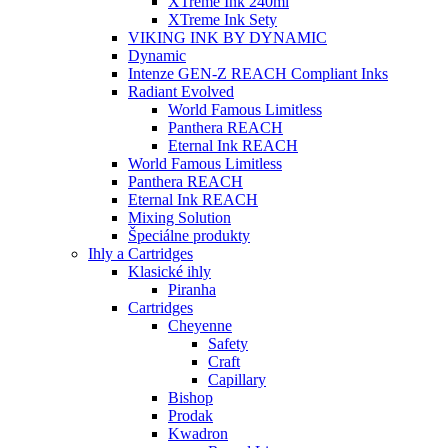
XTreme Ink 240ml
XTreme Ink Sety
VIKING INK BY DYNAMIC
Dynamic
Intenze GEN-Z REACH Compliant Inks
Radiant Evolved
World Famous Limitless
Panthera REACH
Eternal Ink REACH
World Famous Limitless
Panthera REACH
Eternal Ink REACH
Mixing Solution
Špeciálne produkty
Ihly a Cartridges
Klasické ihly
Piranha
Cartridges
Cheyenne
Safety
Craft
Capillary
Bishop
Prodak
Kwadron