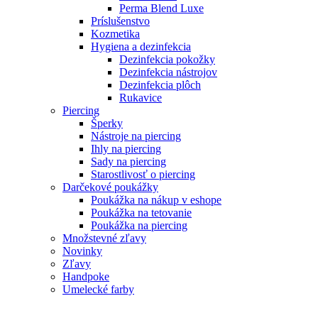
Perma Blend Luxe
Príslušenstvo
Kozmetika
Hygiena a dezinfekcia
Dezinfekcia pokožky
Dezinfekcia nástrojov
Dezinfekcia plôch
Rukavice
Piercing
Šperky
Nástroje na piercing
Ihly na piercing
Sady na piercing
Starostlivosť o piercing
Darčekové poukážky
Poukážka na nákup v eshope
Poukážka na tetovanie
Poukážka na piercing
Množstevné zľavy
Novinky
Zľavy
Handpoke
Umelecké farby