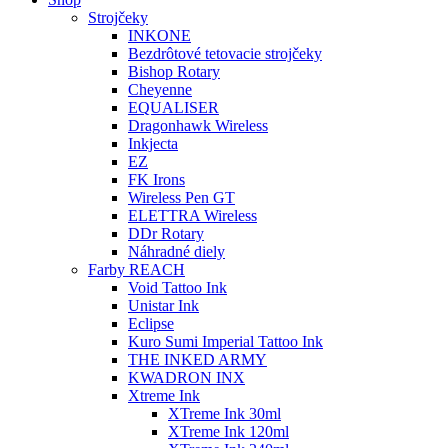
Strojčeky
INKONE
Bezdrôtové tetovacie strojčeky
Bishop Rotary
Cheyenne
EQUALISER
Dragonhawk Wireless
Inkjecta
EZ
FK Irons
Wireless Pen GT
ELETTRA Wireless
DDr Rotary
Náhradné diely
Farby REACH
Void Tattoo Ink
Unistar Ink
Eclipse
Kuro Sumi Imperial Tattoo Ink
THE INKED ARMY
KWADRON INX
Xtreme Ink
XTreme Ink 30ml
XTreme Ink 120ml