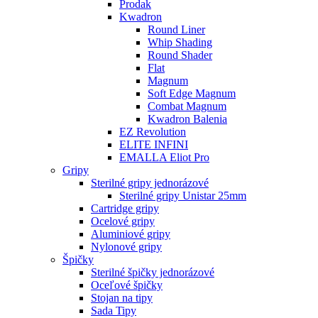
Prodak
Kwadron
Round Liner
Whip Shading
Round Shader
Flat
Magnum
Soft Edge Magnum
Combat Magnum
Kwadron Balenia
EZ Revolution
ELITE INFINI
EMALLA Eliot Pro
Gripy
Sterilné gripy jednorázové
Sterilné gripy Unistar 25mm
Cartridge gripy
Ocelové gripy
Aluminiové gripy
Nylonové gripy
Špičky
Sterilné špičky jednorázové
Oceľové špičky
Stojan na tipy
Sada Tipy