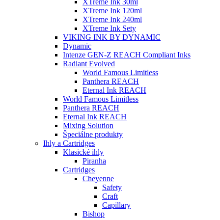
XTreme Ink 30ml
XTreme Ink 120ml
XTreme Ink 240ml
XTreme Ink Sety
VIKING INK BY DYNAMIC
Dynamic
Intenze GEN-Z REACH Compliant Inks
Radiant Evolved
World Famous Limitless
Panthera REACH
Eternal Ink REACH
World Famous Limitless
Panthera REACH
Eternal Ink REACH
Mixing Solution
Špeciálne produkty
Ihly a Cartridges
Klasické ihly
Piranha
Cartridges
Cheyenne
Safety
Craft
Capillary
Bishop