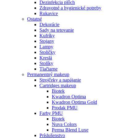
Dezinfekcia plôch
Zdravotné a hygienické potreby
Rukavice
Ostatné
Dekorácie
Sady na tetovanie
Kufríky
Stojany
Lampy
Stoličky
Kreslá
Stolíky
Tlačiarne
Permanentný makeup
Strojčeky a napájanie
Cartridges makeup
Biotek
Kwadron Optima
Kwadron Optima Gold
Prodak PMU
Farby PMU
Biotek
Nuva Colors
Perma Blend Luxe
Príslušenstvo