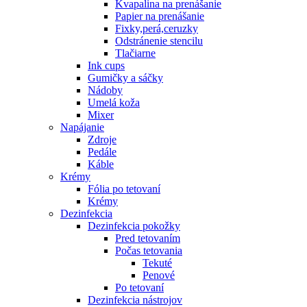
Kvapalina na prenášanie
Papier na prenášanie
Fixky,perá,ceruzky
Odstránenie stencilu
Tlačiarne
Ink cups
Gumičky a sáčky
Nádoby
Umelá koža
Mixer
Napájanie
Zdroje
Pedále
Káble
Krémy
Fólia po tetovaní
Krémy
Dezinfekcia
Dezinfekcia pokožky
Pred tetovaním
Počas tetovania
Tekuté
Penové
Po tetovaní
Dezinfekcia nástrojov