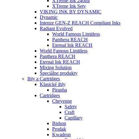
XTreme Ink 240ml
XTreme Ink Sety
VIKING INK BY DYNAMIC
Dynamic
Intenze GEN-Z REACH Compliant Inks
Radiant Evolved
World Famous Limitless
Panthera REACH
Eternal Ink REACH
World Famous Limitless
Panthera REACH
Eternal Ink REACH
Mixing Solution
Špeciálne produkty
Ihly a Cartridges
Klasické ihly
Piranha
Cartridges
Cheyenne
Safety
Craft
Capillary
Bishop
Prodak
Kwadron