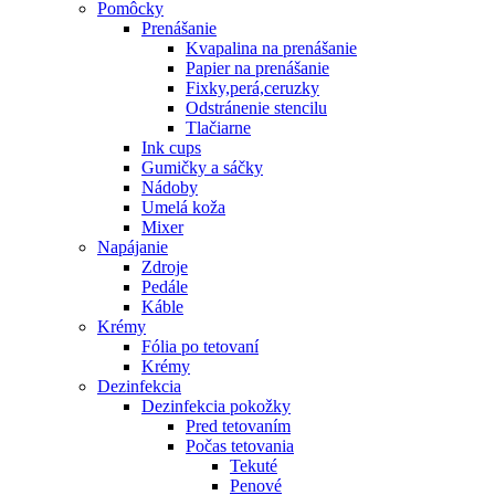
Pomôcky
Prenášanie
Kvapalina na prenášanie
Papier na prenášanie
Fixky,perá,ceruzky
Odstránenie stencilu
Tlačiarne
Ink cups
Gumičky a sáčky
Nádoby
Umelá koža
Mixer
Napájanie
Zdroje
Pedále
Káble
Krémy
Fólia po tetovaní
Krémy
Dezinfekcia
Dezinfekcia pokožky
Pred tetovaním
Počas tetovania
Tekuté
Penové