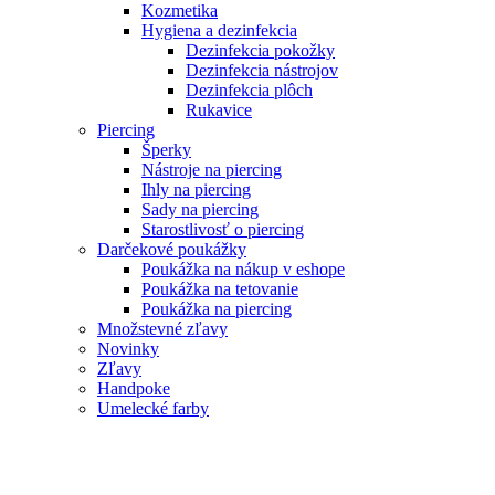
Kozmetika
Hygiena a dezinfekcia
Dezinfekcia pokožky
Dezinfekcia nástrojov
Dezinfekcia plôch
Rukavice
Piercing
Šperky
Nástroje na piercing
Ihly na piercing
Sady na piercing
Starostlivosť o piercing
Darčekové poukážky
Poukážka na nákup v eshope
Poukážka na tetovanie
Poukážka na piercing
Množstevné zľavy
Novinky
Zľavy
Handpoke
Umelecké farby