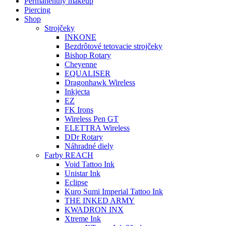
Permanentný makeup
Piercing
Shop
Strojčeky
INKONE
Bezdrôtové tetovacie strojčeky
Bishop Rotary
Cheyenne
EQUALISER
Dragonhawk Wireless
Inkjecta
EZ
FK Irons
Wireless Pen GT
ELETTRA Wireless
DDr Rotary
Náhradné diely
Farby REACH
Void Tattoo Ink
Unistar Ink
Eclipse
Kuro Sumi Imperial Tattoo Ink
THE INKED ARMY
KWADRON INX
Xtreme Ink