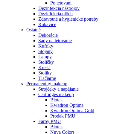
Po tetovaní
Dezinfekcia nástrojov
Dezinfekcia plôch
Zdravotné a hygienické potreby
Rukavice
Ostatné
Dekorácie
Sady na tetovanie
Kufríky
Stojany
Lampy
Stoličky
Kreslá
Stolíky
Tlačiarne
Permanentný makeup
Strojčeky a napájanie
Cartridges makeup
Biotek
Kwadron Optima
Kwadron Optima Gold
Prodak PMU
Farby PMU
Biotek
Nuva Colors