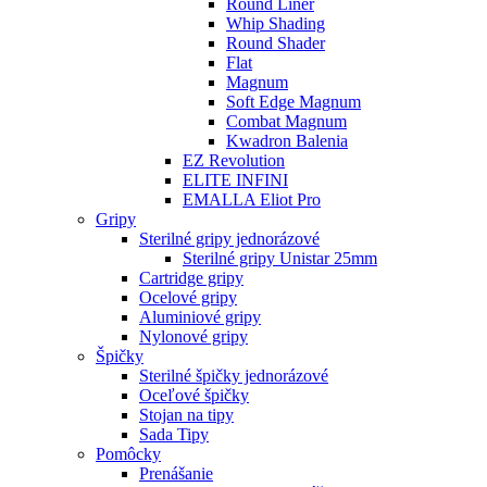
Round Liner
Whip Shading
Round Shader
Flat
Magnum
Soft Edge Magnum
Combat Magnum
Kwadron Balenia
EZ Revolution
ELITE INFINI
EMALLA Eliot Pro
Gripy
Sterilné gripy jednorázové
Sterilné gripy Unistar 25mm
Cartridge gripy
Ocelové gripy
Aluminiové gripy
Nylonové gripy
Špičky
Sterilné špičky jednorázové
Oceľové špičky
Stojan na tipy
Sada Tipy
Pomôcky
Prenášanie