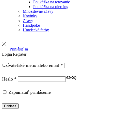
Poukážka na tetovanie
Poukážka na piercing
Množstevné zľavy
Novinky
Zľavy
Handpoke
Umelecké farby
Prihlásiť sa
Login
Register
Required
Užívateľské meno alebo email
*
Required
Heslo
*
Zapamätať prihlásenie
Prihlásiť