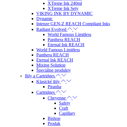
XTreme Ink 240ml
XTreme Ink Sety
VIKING INK BY DYNAMIC
Dynamic
Intenze GEN-Z REACH Compliant Inks
Radiant Evolved
World Famous Limitless
Panthera REACH
Eternal Ink REACH
World Famous Limitless
Panthera REACH
Eternal Ink REACH
Mixing Solution
Špeciálne produkty
Ihly a Cartridges
Klasické ihly
Piranha
Cartridges
Cheyenne
Safety
Craft
Capillary
Bishop
Prodak