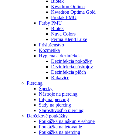
Biotek
Kwadron Optima
Kwadron Optima Gold
Prodak PMU
Farby PMU
Biotek
Nuva Colors
Perma Blend Luxe
Príslušenstvo
Kozmetika
Hygiena a dezinfekcia
Dezinfekcia pokožky
Dezinfekcia nástrojov
Dezinfekcia plôch
Rukavice
Piercing
Šperky
Nástroje na piercing
Ihly na piercing
Sady na piercing
Starostlivosť o piercing
Darčekové poukážky
Poukážka na nákup v eshope
Poukážka na tetovanie
Poukážka na piercing