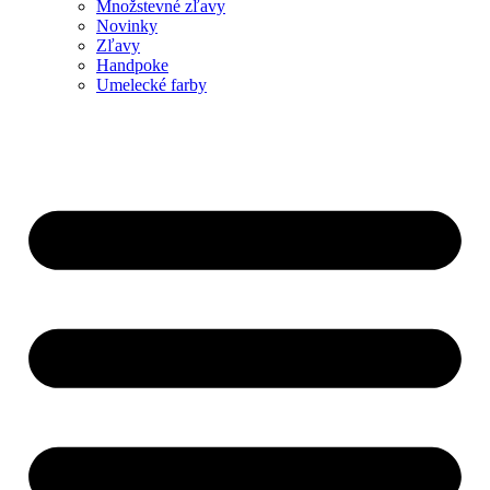
Množstevné zľavy
Novinky
Zľavy
Handpoke
Umelecké farby