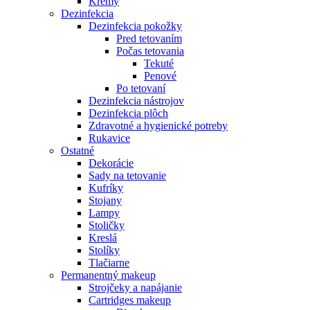
Krémy
Dezinfekcia
Dezinfekcia pokožky
Pred tetovaním
Počas tetovania
Tekuté
Penové
Po tetovaní
Dezinfekcia nástrojov
Dezinfekcia plôch
Zdravotné a hygienické potreby
Rukavice
Ostatné
Dekorácie
Sady na tetovanie
Kufríky
Stojany
Lampy
Stoličky
Kreslá
Stolíky
Tlačiarne
Permanentný makeup
Strojčeky a napájanie
Cartridges makeup