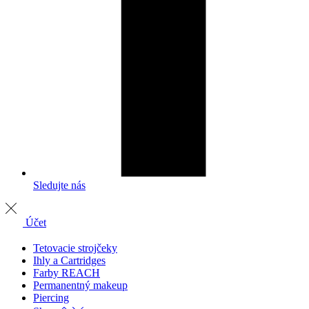
Sledujte nás
Účet
Tetovacie strojčeky
Ihly a Cartridges
Farby REACH
Permanentný makeup
Piercing