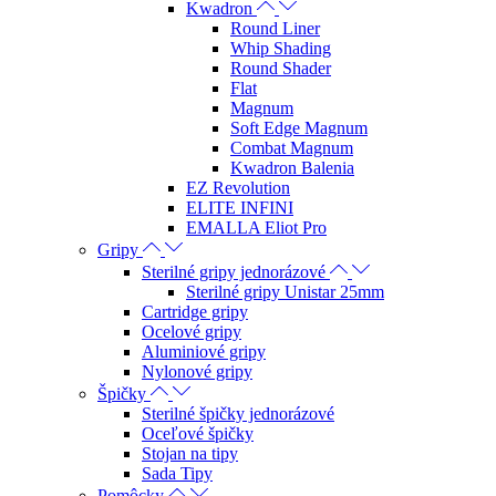
Kwadron
Round Liner
Whip Shading
Round Shader
Flat
Magnum
Soft Edge Magnum
Combat Magnum
Kwadron Balenia
EZ Revolution
ELITE INFINI
EMALLA Eliot Pro
Gripy
Sterilné gripy jednorázové
Sterilné gripy Unistar 25mm
Cartridge gripy
Ocelové gripy
Aluminiové gripy
Nylonové gripy
Špičky
Sterilné špičky jednorázové
Oceľové špičky
Stojan na tipy
Sada Tipy
Pomôcky