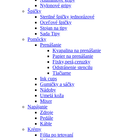
Nylonové gripy
Špičky
Sterilné špičky jednorázové
Oceľové špičky
Stojan na tipy
Sada Tipy
Pomôcky
Prenášanie
Kvapalina na prenášanie
Papier na prenášanie
Fixky,perá,ceruzky
Odstránenie stencilu
Tlačiarne
Ink cups
Gumičky a sáčky
Nádoby
Umelá koža
Mixer
Napájanie
Zdroje
Pedále
Káble
Krémy
Fólia po tetovaní