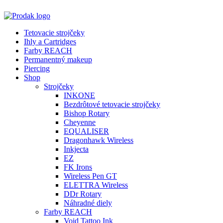
Tetovacie strojčeky
Ihly a Cartridges
Farby REACH
Permanentný makeup
Piercing
Shop
Strojčeky
INKONE
Bezdrôtové tetovacie strojčeky
Bishop Rotary
Cheyenne
EQUALISER
Dragonhawk Wireless
Inkjecta
EZ
FK Irons
Wireless Pen GT
ELETTRA Wireless
DDr Rotary
Náhradné diely
Farby REACH
Void Tattoo Ink