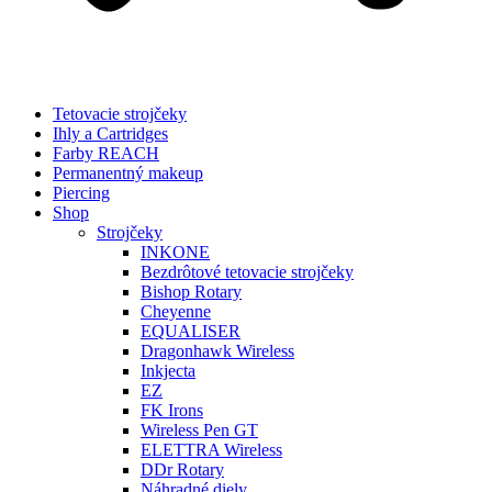
Tetovacie strojčeky
Ihly a Cartridges
Farby REACH
Permanentný makeup
Piercing
Shop
Strojčeky
INKONE
Bezdrôtové tetovacie strojčeky
Bishop Rotary
Cheyenne
EQUALISER
Dragonhawk Wireless
Inkjecta
EZ
FK Irons
Wireless Pen GT
ELETTRA Wireless
DDr Rotary
Náhradné diely