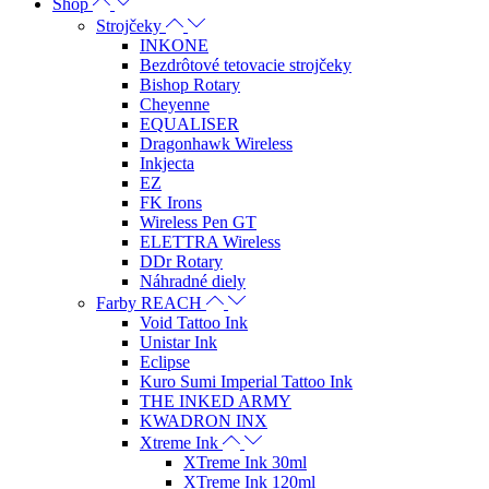
Shop
Strojčeky
INKONE
Bezdrôtové tetovacie strojčeky
Bishop Rotary
Cheyenne
EQUALISER
Dragonhawk Wireless
Inkjecta
EZ
FK Irons
Wireless Pen GT
ELETTRA Wireless
DDr Rotary
Náhradné diely
Farby REACH
Void Tattoo Ink
Unistar Ink
Eclipse
Kuro Sumi Imperial Tattoo Ink
THE INKED ARMY
KWADRON INX
Xtreme Ink
XTreme Ink 30ml
XTreme Ink 120ml