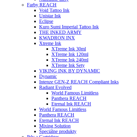
Farby REACH
Void Tattoo Ink
Unistar Ink
Eclipse
Kuro Sumi Imperial Tattoo Ink
THE INKED ARMY
KWADRON INX
Xtreme Ink
XTreme Ink 30ml
XTreme Ink 120ml
XTreme Ink 240ml
XTreme Ink Sety
VIKING INK BY DYNAMIC
Dynamic
Intenze GEN-Z REACH Compliant Inks
Radiant Evolved
World Famous Limitless
Panthera REACH
Eternal Ink REACH
World Famous Limitless
Panthera REACH
Eternal Ink REACH
Mixing Solution
Špeciálne produkty
Ihly a Cartridges