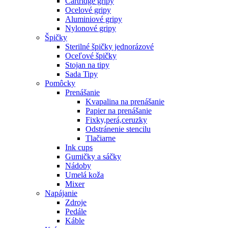
Cartridge gripy
Ocelové gripy
Aluminiové gripy
Nylonové gripy
Špičky
Sterilné špičky jednorázové
Oceľové špičky
Stojan na tipy
Sada Tipy
Pomôcky
Prenášanie
Kvapalina na prenášanie
Papier na prenášanie
Fixky,perá,ceruzky
Odstránenie stencilu
Tlačiarne
Ink cups
Gumičky a sáčky
Nádoby
Umelá koža
Mixer
Napájanie
Zdroje
Pedále
Káble