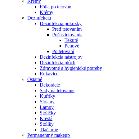
Krémy
Fólia po tetovaní
Krémy
Dezinfekcia
Dezinfekcia pokožky
Pred tetovaním
Počas tetovania
Tekuté
Penové
Po tetovaní
Dezinfekcia nástrojov
Dezinfekcia plôch
Zdravotné a hygienické potreby
Rukavice
Ostatné
Dekorácie
Sady na tetovanie
Kufríky
Stojany
Lampy
Stoličky
Kreslá
Stolíky
Tlačiarne
Permanentný makeup