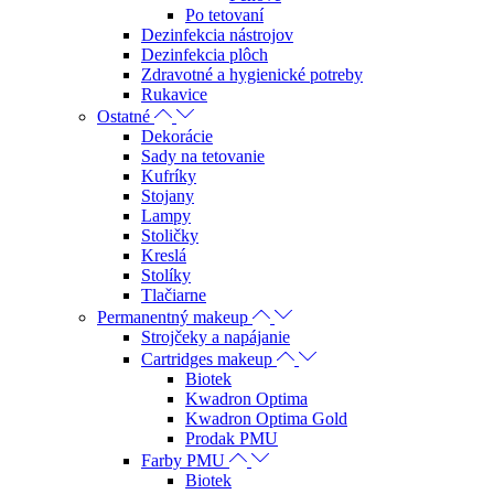
Po tetovaní
Dezinfekcia nástrojov
Dezinfekcia plôch
Zdravotné a hygienické potreby
Rukavice
Ostatné
Dekorácie
Sady na tetovanie
Kufríky
Stojany
Lampy
Stoličky
Kreslá
Stolíky
Tlačiarne
Permanentný makeup
Strojčeky a napájanie
Cartridges makeup
Biotek
Kwadron Optima
Kwadron Optima Gold
Prodak PMU
Farby PMU
Biotek