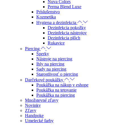
Nuva Colors
Perma Blend Luxe
Príslušenstvo
Kozmetika
Hygiena a dezinfekcia
Dezinfekcia pokožky
Dezinfekcia nástrojov
Dezinfekcia plôch
Rukavice
Piercing
Šperky
Nástroje na piercing
Ihly na piercing
Sady na piercing
Starostlivosť o piercing
Darčekové poukážky
Poukážka na nákup v eshope
Poukážka na tetovanie
Poukážka na piercing
Množstevné zľavy
Novinky
Zľavy
Handpoke
Umelecké farby