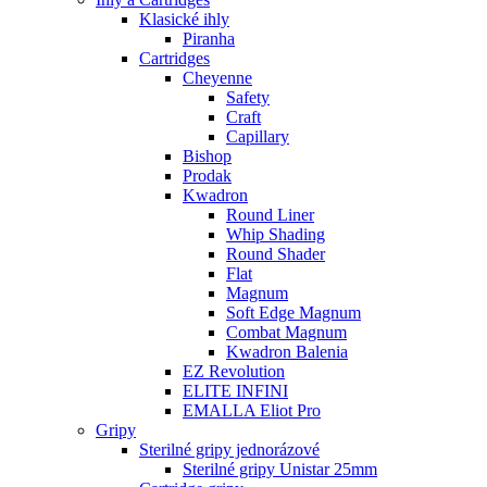
Klasické ihly
Piranha
Cartridges
Cheyenne
Safety
Craft
Capillary
Bishop
Prodak
Kwadron
Round Liner
Whip Shading
Round Shader
Flat
Magnum
Soft Edge Magnum
Combat Magnum
Kwadron Balenia
EZ Revolution
ELITE INFINI
EMALLA Eliot Pro
Gripy
Sterilné gripy jednorázové
Sterilné gripy Unistar 25mm