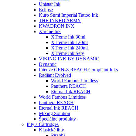
Unistar Ink
Eclipse
Kuro Sumi Imperial Tattoo Ink
THE INKED ARMY
KWADRON INX
Xtreme Ink
XTreme Ink 30ml
XTreme Ink 120ml
XTreme Ink 240ml
XTreme Ink Sety
VIKING INK BY DYNAMIC
Dynamic
Intenze GEN-Z REACH Compliant Inks
Radiant Evolved
World Famous Limitless
Panthera REACH
Eternal Ink REACH
World Famous Limitless
Panthera REACH
Eternal Ink REACH
Mixing Solution
Špeciálne produkty
Ihly a Cartridges
Klasické ihly
Piranha