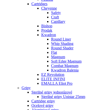
Cartridges
Cheyenne
Safety
Craft
Capillary
Bishop
Prodak
Kwadron
Round Liner
Whip Shading
Round Shader
Flat
Magnum
Soft Edge Magnum
Combat Magnum
Kwadron Balenia
EZ Revolution
ELITE INFINI
EMALLA Eliot Pro
Gripy
Sterilné gripy jednorázové
Sterilné gripy Unistar 25mm
Cartridge gripy
Ocelové gripy
Aluminiové gripy