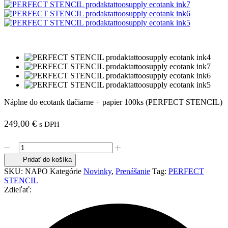
Náplne do ecotank tlačiarne + papier 100ks (PERFECT STENC IL)
249,00
€
s DPH
množstvo
Náplne
Pridať do košíka
do
SKU:
NAPO
Kategórie
Novinky
,
Prenášanie
Tag:
PERFECT
ecotank
STENC IL
tlačiarne
Zdieľať:
+
papier
100ks
(PERFECT