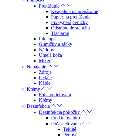
Prenášanie
Kvapalina na prenášanie
Papier na prenášanie
Fixky,perá,ceruzky
Odstránenie stencilu
Tlačiarne
Ink cups
Gumičky a sáčky
Nádoby
Umelá koža
Mixer
Napájanie
Zdroje
Pedále
Káble
Krémy
Fólia po tetovaní
Krémy
Dezinfekcia
Dezinfekcia pokožky
Pred tetovaním
Počas tetovania
Tekuté
Penové