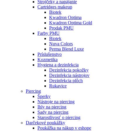
Strojčeky a napájanie
Cartridges makeup
Biotek
Kwadron Optima
Kwadron Optima Gold
Prodak PMU
Farby PMU
Biotek
Nuva Colors
Perma Blend Luxe
Príslušenstvo
Kozmetika
Hygiena a dezinfekcia
Dezinfekcia pokožky
Dezinfekcia nástrojov
Dezinfekcia plôch
Rukavice
Piercing
Šperky
Nástroje na piercing
Ihly na piercing
Sady na piercing
Starostlivosť o piercing
Darčekové poukážky
Poukážka na nákup v eshope