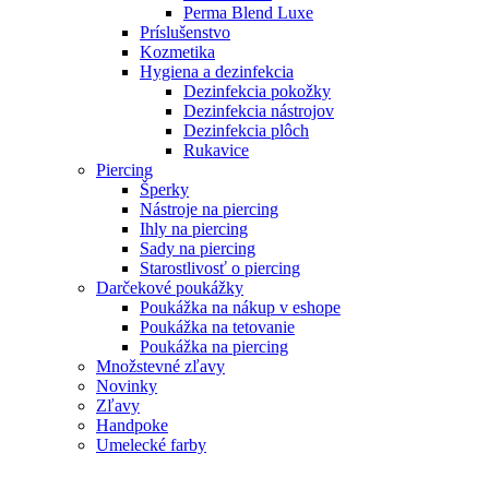
Perma Blend Luxe
Príslušenstvo
Kozmetika
Hygiena a dezinfekcia
Dezinfekcia pokožky
Dezinfekcia nástrojov
Dezinfekcia plôch
Rukavice
Piercing
Šperky
Nástroje na piercing
Ihly na piercing
Sady na piercing
Starostlivosť o piercing
Darčekové poukážky
Poukážka na nákup v eshope
Poukážka na tetovanie
Poukážka na piercing
Množstevné zľavy
Novinky
Zľavy
Handpoke
Umelecké farby