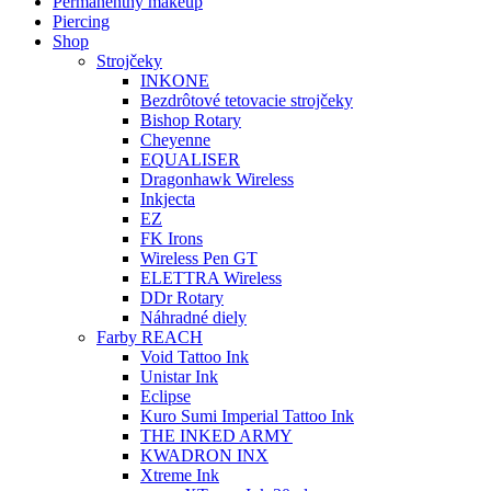
Permanentný makeup
Piercing
Shop
Strojčeky
INKONE
Bezdrôtové tetovacie strojčeky
Bishop Rotary
Cheyenne
EQUALISER
Dragonhawk Wireless
Inkjecta
EZ
FK Irons
Wireless Pen GT
ELETTRA Wireless
DDr Rotary
Náhradné diely
Farby REACH
Void Tattoo Ink
Unistar Ink
Eclipse
Kuro Sumi Imperial Tattoo Ink
THE INKED ARMY
KWADRON INX
Xtreme Ink