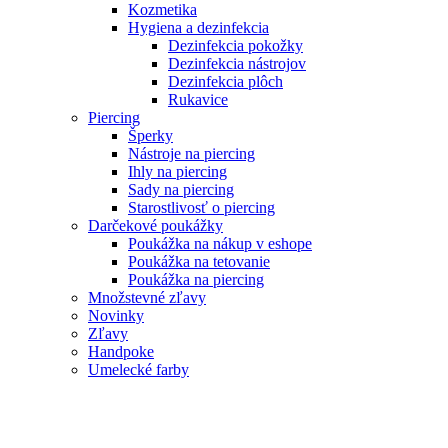
Kozmetika
Hygiena a dezinfekcia
Dezinfekcia pokožky
Dezinfekcia nástrojov
Dezinfekcia plôch
Rukavice
Piercing
Šperky
Nástroje na piercing
Ihly na piercing
Sady na piercing
Starostlivosť o piercing
Darčekové poukážky
Poukážka na nákup v eshope
Poukážka na tetovanie
Poukážka na piercing
Množstevné zľavy
Novinky
Zľavy
Handpoke
Umelecké farby