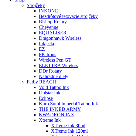
Strojčeky
INKONE
Bezdrôtové tetovacie strojčeky
Bishop Rotary
Cheyenne
EQUALISER
Dragonhawk Wireless
Inkjecta
EZ
FK Irons
Wireless Pen GT
ELETTRA Wireless
DDr Rotary
Náhradné diely
Farby REACH
Void Tattoo Ink
Unistar Ink
Eclipse
Kuro Sumi Imperial Tattoo Ink
THE INKED ARMY
KWADRON INX
Xtreme Ink
XTreme Ink 30ml
XTreme Ink 120ml