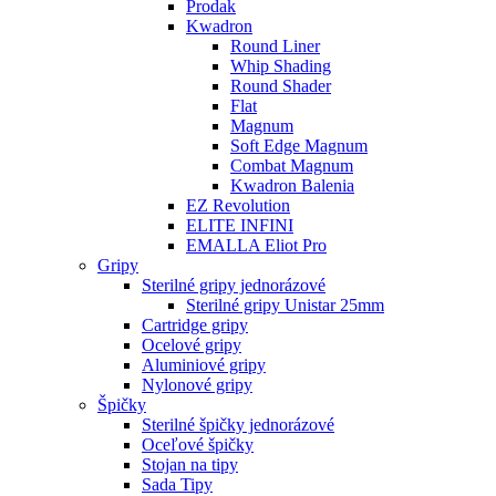
Prodak
Kwadron
Round Liner
Whip Shading
Round Shader
Flat
Magnum
Soft Edge Magnum
Combat Magnum
Kwadron Balenia
EZ Revolution
ELITE INFINI
EMALLA Eliot Pro
Gripy
Sterilné gripy jednorázové
Sterilné gripy Unistar 25mm
Cartridge gripy
Ocelové gripy
Aluminiové gripy
Nylonové gripy
Špičky
Sterilné špičky jednorázové
Oceľové špičky
Stojan na tipy
Sada Tipy