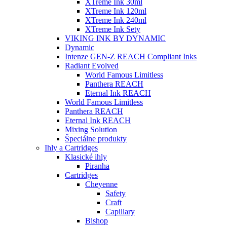
XTreme Ink 30ml
XTreme Ink 120ml
XTreme Ink 240ml
XTreme Ink Sety
VIKING INK BY DYNAMIC
Dynamic
Intenze GEN-Z REACH Compliant Inks
Radiant Evolved
World Famous Limitless
Panthera REACH
Eternal Ink REACH
World Famous Limitless
Panthera REACH
Eternal Ink REACH
Mixing Solution
Špeciálne produkty
Ihly a Cartridges
Klasické ihly
Piranha
Cartridges
Cheyenne
Safety
Craft
Capillary
Bishop