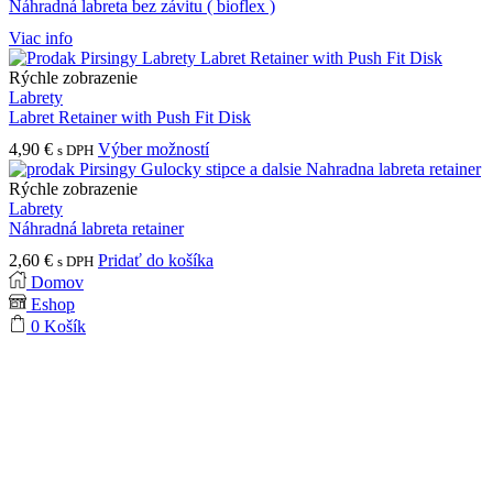
Náhradná labreta bez závitu ( bioflex )
Viac info
Rýchle zobrazenie
Labrety
Labret Retainer with Push Fit Disk
Tento
4,90
€
Výber možností
s DPH
produkt
má
Rýchle zobrazenie
viacero
Labrety
variantov.
Náhradná labreta retainer
Možnosti
2,60
€
Pridať do košíka
s DPH
si
Domov
môžete
Eshop
vybrať
na
0
Košík
stránke
produktu.