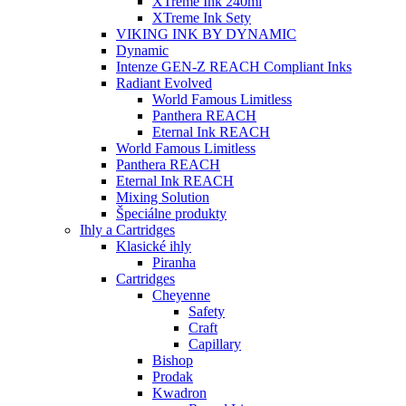
XTreme Ink 240ml
XTreme Ink Sety
VIKING INK BY DYNAMIC
Dynamic
Intenze GEN-Z REACH Compliant Inks
Radiant Evolved
World Famous Limitless
Panthera REACH
Eternal Ink REACH
World Famous Limitless
Panthera REACH
Eternal Ink REACH
Mixing Solution
Špeciálne produkty
Ihly a Cartridges
Klasické ihly
Piranha
Cartridges
Cheyenne
Safety
Craft
Capillary
Bishop
Prodak
Kwadron