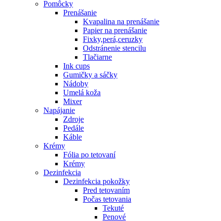
Pomôcky
Prenášanie
Kvapalina na prenášanie
Papier na prenášanie
Fixky,perá,ceruzky
Odstránenie stencilu
Tlačiarne
Ink cups
Gumičky a sáčky
Nádoby
Umelá koža
Mixer
Napájanie
Zdroje
Pedále
Káble
Krémy
Fólia po tetovaní
Krémy
Dezinfekcia
Dezinfekcia pokožky
Pred tetovaním
Počas tetovania
Tekuté
Penové