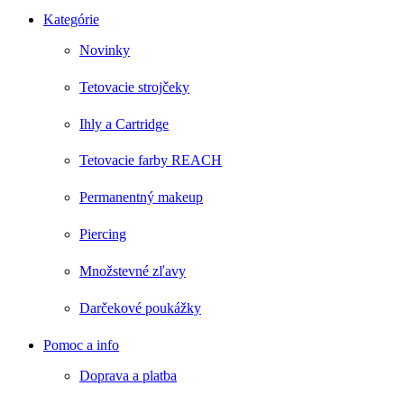
Kategórie
Novinky
Tetovacie strojčeky
Ihly a Cartridge
Tetovacie farby REACH
Permanentný makeup
Piercing
Množstevné zľavy
Darčekové poukážky
Pomoc a info
Doprava a platba