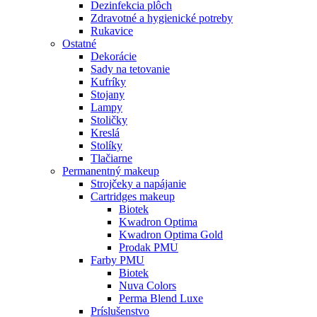
Dezinfekcia plôch
Zdravotné a hygienické potreby
Rukavice
Ostatné
Dekorácie
Sady na tetovanie
Kufríky
Stojany
Lampy
Stoličky
Kreslá
Stolíky
Tlačiarne
Permanentný makeup
Strojčeky a napájanie
Cartridges makeup
Biotek
Kwadron Optima
Kwadron Optima Gold
Prodak PMU
Farby PMU
Biotek
Nuva Colors
Perma Blend Luxe
Príslušenstvo