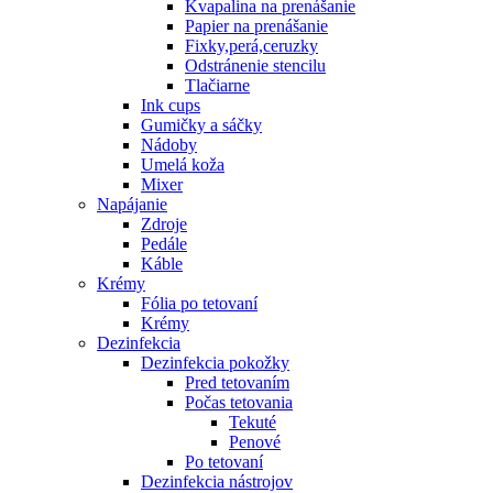
Kvapalina na prenášanie
Papier na prenášanie
Fixky,perá,ceruzky
Odstránenie stencilu
Tlačiarne
Ink cups
Gumičky a sáčky
Nádoby
Umelá koža
Mixer
Napájanie
Zdroje
Pedále
Káble
Krémy
Fólia po tetovaní
Krémy
Dezinfekcia
Dezinfekcia pokožky
Pred tetovaním
Počas tetovania
Tekuté
Penové
Po tetovaní
Dezinfekcia nástrojov