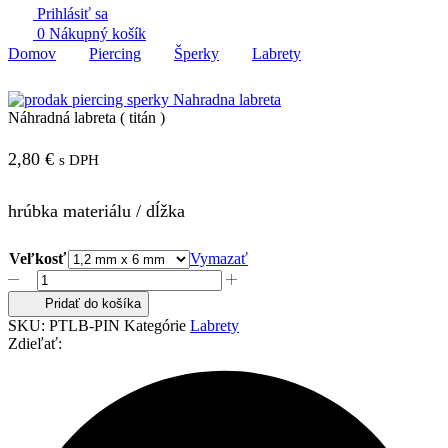
Prihlásiť sa
0
Nákupný košík
Domov
Piercing
Šperky
Labrety
Náhradná labreta ( titán )
2,80
€
s DPH
hrúbka materiálu / dĺžka
Veľkosť
Vymazať
množstvo
Náhradná
Pridať do košíka
labreta
SKU:
PTLB-PIN
Kategórie
Labrety
(
Zdieľať:
titán
)