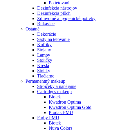
Po tetovaní
Dezinfekcia nástrojov
Dezinfekcia plôch
Zdravotné a hygienické potreby
Rukavice
Ostatné
Dekorácie
Sady na tetovanie
Kufríky
Stojany
Lampy
Stoličky
Kreslá
Stolíky
Tlačiarne
Permanentný makeup
Strojčeky a napájanie
Cartridges makeup
Biotek
Kwadron Optima
Kwadron Optima Gold
Prodak PMU
Farby PMU
Biotek
Nuva Colors