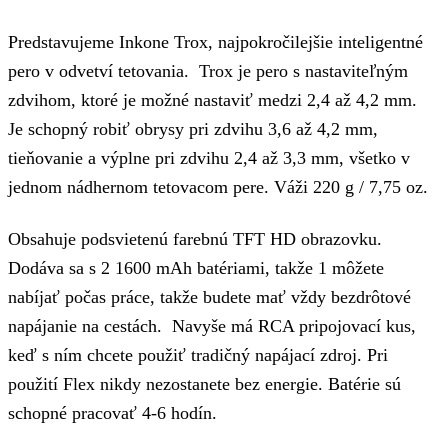
Predstavujeme Inkone Trox, najpokročilejšie inteligentné
pero v odvetví tetovania. Trox je pero s nastaviteľným
zdvihom, ktoré je možné nastaviť medzi 2,4 až 4,2 mm.
Je schopný robiť obrysy pri zdvihu 3,6 až 4,2 mm,
tieňovanie a výplne pri zdvihu 2,4 až 3,3 mm, všetko v
jednom nádhernom tetovacom pere. Váži 220 g / 7,75 oz.
Obsahuje podsvietenú farebnú TFT HD obrazovku.
Dodáva sa s 2 1600 mAh batériami, takže 1 môžete
nabíjať počas práce, takže budete mať vždy bezdrôtové
napájanie na cestách. Navyše má RCA pripojovací kus,
keď s ním chcete použiť tradičný napájací zdroj. Pri
použití Flex nikdy nezostanete bez energie. Batérie sú
schopné pracovať 4-6 hodín.