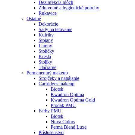
Dezinfekcia plôch
Zdravotné a hygienické potreby
Rukavice
Ostatné
Dekorácie
Sady na tetovanie
Kufríky
Stojany
Lampy
Stoličky
Kreslá
Stolíky
Tlačiarne
Permanentný makeup
Strojčeky a napájanie
Cartridges makeup
Biotek
Kwadron Optima
Kwadron Optima Gold
Prodak PMU
Farby PMU
Biotek
Nuva Colors
Perma Blend Luxe
Príslušenstvo