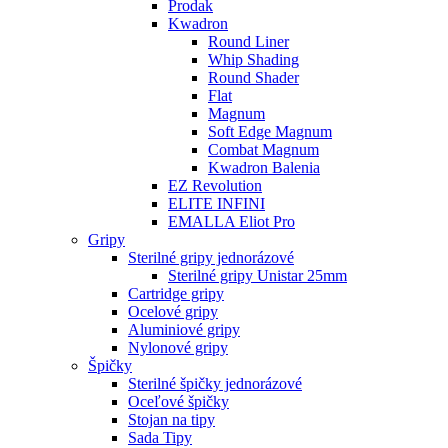
Prodak
Kwadron
Round Liner
Whip Shading
Round Shader
Flat
Magnum
Soft Edge Magnum
Combat Magnum
Kwadron Balenia
EZ Revolution
ELITE INFINI
EMALLA Eliot Pro
Gripy
Sterilné gripy jednorázové
Sterilné gripy Unistar 25mm
Cartridge gripy
Ocelové gripy
Aluminiové gripy
Nylonové gripy
Špičky
Sterilné špičky jednorázové
Oceľové špičky
Stojan na tipy
Sada Tipy