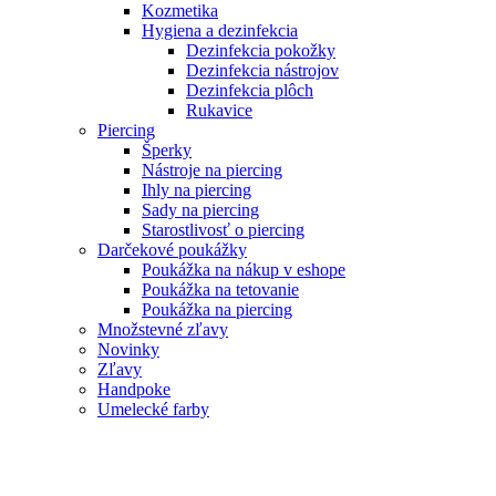
Kozmetika
Hygiena a dezinfekcia
Dezinfekcia pokožky
Dezinfekcia nástrojov
Dezinfekcia plôch
Rukavice
Piercing
Šperky
Nástroje na piercing
Ihly na piercing
Sady na piercing
Starostlivosť o piercing
Darčekové poukážky
Poukážka na nákup v eshope
Poukážka na tetovanie
Poukážka na piercing
Množstevné zľavy
Novinky
Zľavy
Handpoke
Umelecké farby