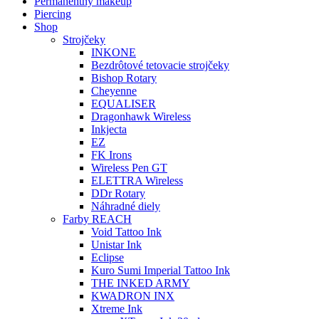
Permanentný makeup
Piercing
Shop
Strojčeky
INKONE
Bezdrôtové tetovacie strojčeky
Bishop Rotary
Cheyenne
EQUALISER
Dragonhawk Wireless
Inkjecta
EZ
FK Irons
Wireless Pen GT
ELETTRA Wireless
DDr Rotary
Náhradné diely
Farby REACH
Void Tattoo Ink
Unistar Ink
Eclipse
Kuro Sumi Imperial Tattoo Ink
THE INKED ARMY
KWADRON INX
Xtreme Ink