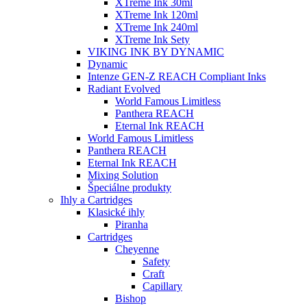
XTreme Ink 30ml
XTreme Ink 120ml
XTreme Ink 240ml
XTreme Ink Sety
VIKING INK BY DYNAMIC
Dynamic
Intenze GEN-Z REACH Compliant Inks
Radiant Evolved
World Famous Limitless
Panthera REACH
Eternal Ink REACH
World Famous Limitless
Panthera REACH
Eternal Ink REACH
Mixing Solution
Špeciálne produkty
Ihly a Cartridges
Klasické ihly
Piranha
Cartridges
Cheyenne
Safety
Craft
Capillary
Bishop