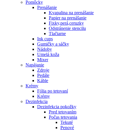
Pomôcky
Prenášanie
Kvapalina na prenášanie
Papier na prenášanie
Fixky,perá,ceruzky
Odstránenie stencilu
Tlačiarne
Ink cups
Gumičky a sáčky
Nádoby
Umelá koža
Mixer
Napájanie
Zdroje
Pedále
Káble
Krémy
Fólia po tetovaní
Krémy
Dezinfekcia
Dezinfekcia pokožky
Pred tetovaním
Počas tetovania
Tekuté
Penové