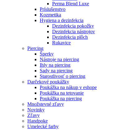
Perma Blend Luxe
Príslušenstvo
Kozmetika
Hygiena a dezinfekcia
Dezinfekcia pokožky
Dezinfekcia nástrojov
Dezinfekcia plôch
Rukavice
Piercing
Šperky
Nástroje na piercing
Ihly na piercing
Sady na piercing
Starostlivosť o piercing
Darčekové poukážky
Poukážka na nákup v eshope
Poukážka na tetovanie
Poukážka na piercing
Množstevné zľavy
Novinky
Zľavy
Handpoke
Umelecké farby