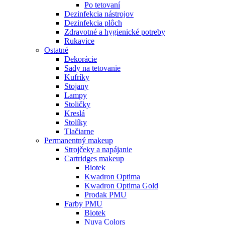
Po tetovaní
Dezinfekcia nástrojov
Dezinfekcia plôch
Zdravotné a hygienické potreby
Rukavice
Ostatné
Dekorácie
Sady na tetovanie
Kufríky
Stojany
Lampy
Stoličky
Kreslá
Stolíky
Tlačiarne
Permanentný makeup
Strojčeky a napájanie
Cartridges makeup
Biotek
Kwadron Optima
Kwadron Optima Gold
Prodak PMU
Farby PMU
Biotek
Nuva Colors