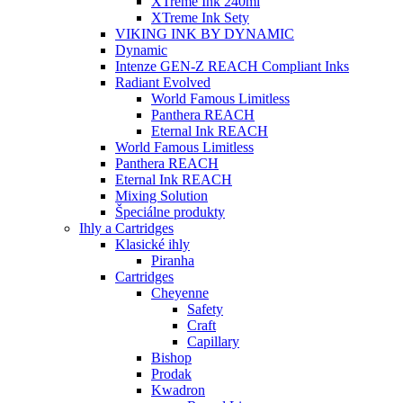
XTreme Ink 240ml
XTreme Ink Sety
VIKING INK BY DYNAMIC
Dynamic
Intenze GEN-Z REACH Compliant Inks
Radiant Evolved
World Famous Limitless
Panthera REACH
Eternal Ink REACH
World Famous Limitless
Panthera REACH
Eternal Ink REACH
Mixing Solution
Špeciálne produkty
Ihly a Cartridges
Klasické ihly
Piranha
Cartridges
Cheyenne
Safety
Craft
Capillary
Bishop
Prodak
Kwadron