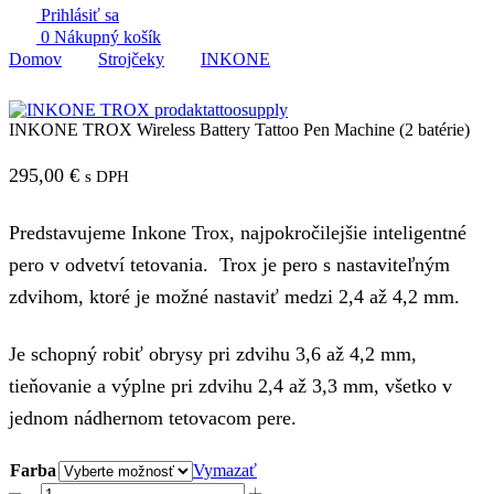
Prihlásiť sa
0
Nákupný košík
Domov
Strojčeky
INKONE
INKONE TROX Wireless Battery Tattoo Pen Machine (2 batérie)
295,00
€
s DPH
Predstavujeme Inkone Trox, najpokročilejšie inteligentné
pero v odvetví tetovania. Trox je pero s nastaviteľným
zdvihom, ktoré je možné nastaviť medzi 2,4 až 4,2 mm.
Je schopný robiť obrysy pri zdvihu 3,6 až 4,2 mm,
tieňovanie a výplne pri zdvihu 2,4 až 3,3 mm, všetko v
jednom nádhernom tetovacom pere.
Farba
Vymazať
množstvo