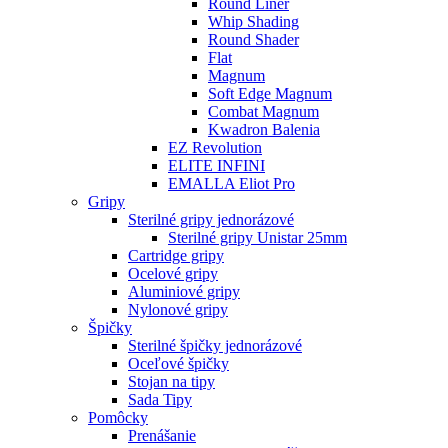
Round Liner
Whip Shading
Round Shader
Flat
Magnum
Soft Edge Magnum
Combat Magnum
Kwadron Balenia
EZ Revolution
ELITE INFINI
EMALLA Eliot Pro
Gripy
Sterilné gripy jednorázové
Sterilné gripy Unistar 25mm
Cartridge gripy
Ocelové gripy
Aluminiové gripy
Nylonové gripy
Špičky
Sterilné špičky jednorázové
Oceľové špičky
Stojan na tipy
Sada Tipy
Pomôcky
Prenášanie