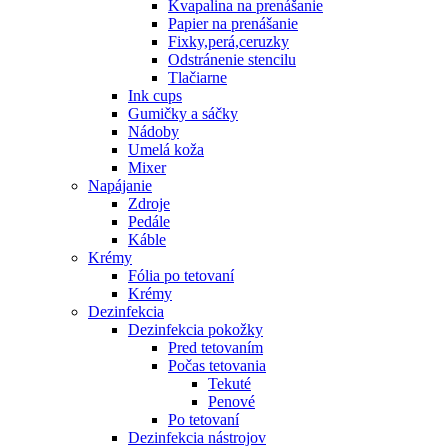
Kvapalina na prenášanie
Papier na prenášanie
Fixky,perá,ceruzky
Odstránenie stencilu
Tlačiarne
Ink cups
Gumičky a sáčky
Nádoby
Umelá koža
Mixer
Napájanie
Zdroje
Pedále
Káble
Krémy
Fólia po tetovaní
Krémy
Dezinfekcia
Dezinfekcia pokožky
Pred tetovaním
Počas tetovania
Tekuté
Penové
Po tetovaní
Dezinfekcia nástrojov