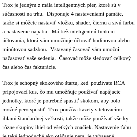
Trox je jedným z mála inteligentných pier, ktoré sú v
súčasnosti na trhu. Disponuje 4 nastaveniami pamäte,
takže si môžete nastaviť vložku, shader, čiernu a sivú farbu
a nastavenie napätia. Má tiež inteligentnú funkciu
účtovania, ktorá vám umožňuje účtovať hodinovou alebo
minútovou sadzbou. Vstavaný časovač vám umožní
načasovať vaše sedenia. Časovač môže sledovať celkový
čas alebo čas fakturácie.
Trox je schopný skokového štartu, keď používate RCA
pripojovací kus, čo mu umožňuje používať napájacie
jednotky, ktoré je potrebné spustiť skokom, aby bolo
možné pero spustiť. Trox používa kazety s tetovacími
ihlami štandardnej veľkosti, takže môže používať všetky
rôzne skupiny ihiel od všetkých značiek. Nastavenie ťahu
je také jednoduché ako otáčanie pera, je vybavené