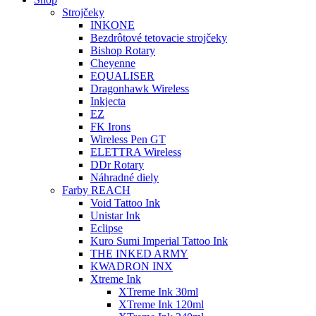
Strojčeky
INKONE
Bezdrôtové tetovacie strojčeky
Bishop Rotary
Cheyenne
EQUALISER
Dragonhawk Wireless
Inkjecta
EZ
FK Irons
Wireless Pen GT
ELETTRA Wireless
DDr Rotary
Náhradné diely
Farby REACH
Void Tattoo Ink
Unistar Ink
Eclipse
Kuro Sumi Imperial Tattoo Ink
THE INKED ARMY
KWADRON INX
Xtreme Ink
XTreme Ink 30ml
XTreme Ink 120ml