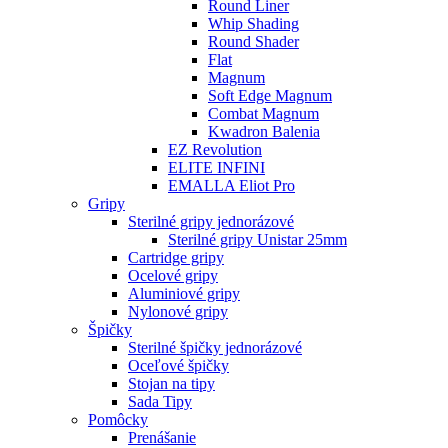
Round Liner
Whip Shading
Round Shader
Flat
Magnum
Soft Edge Magnum
Combat Magnum
Kwadron Balenia
EZ Revolution
ELITE INFINI
EMALLA Eliot Pro
Gripy
Sterilné gripy jednorázové
Sterilné gripy Unistar 25mm
Cartridge gripy
Ocelové gripy
Aluminiové gripy
Nylonové gripy
Špičky
Sterilné špičky jednorázové
Oceľové špičky
Stojan na tipy
Sada Tipy
Pomôcky
Prenášanie