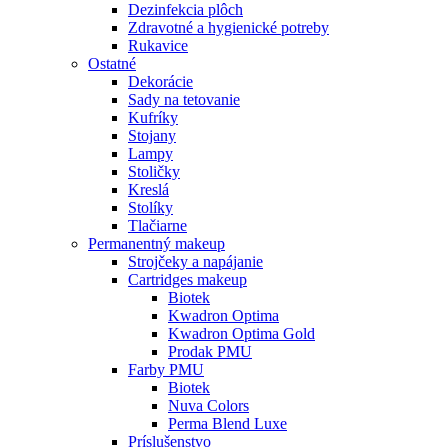
Dezinfekcia plôch
Zdravotné a hygienické potreby
Rukavice
Ostatné
Dekorácie
Sady na tetovanie
Kufríky
Stojany
Lampy
Stoličky
Kreslá
Stolíky
Tlačiarne
Permanentný makeup
Strojčeky a napájanie
Cartridges makeup
Biotek
Kwadron Optima
Kwadron Optima Gold
Prodak PMU
Farby PMU
Biotek
Nuva Colors
Perma Blend Luxe
Príslušenstvo