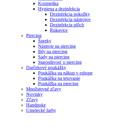
Kozmetika
Hygiena a dezinfekcia
Dezinfekcia pokožky
Dezinfekcia nástrojov
Dezinfekcia plôch
Rukavice
Piercing
Šperky
Nástroje na piercing
Ihly na piercing
Sady na piercing
Starostlivosť o piercing
Darčekové poukážky
Poukážka na nákup v eshope
Poukážka na tetovanie
Poukážka na piercing
Množstevné zľavy
Novinky
Zľavy
Handpoke
Umelecké farby