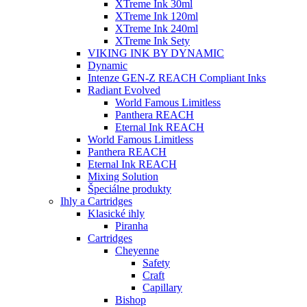
XTreme Ink 30ml
XTreme Ink 120ml
XTreme Ink 240ml
XTreme Ink Sety
VIKING INK BY DYNAMIC
Dynamic
Intenze GEN-Z REACH Compliant Inks
Radiant Evolved
World Famous Limitless
Panthera REACH
Eternal Ink REACH
World Famous Limitless
Panthera REACH
Eternal Ink REACH
Mixing Solution
Špeciálne produkty
Ihly a Cartridges
Klasické ihly
Piranha
Cartridges
Cheyenne
Safety
Craft
Capillary
Bishop