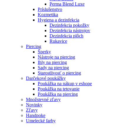
Perma Blend Luxe
Príslušenstvo
Kozmetika
Hygiena a dezinfekcia
Dezinfekcia pokožky
Dezinfekcia nástrojov
Dezinfekcia plôch
Rukavice
Piercing
Šperky
Nástroje na piercing
Ihly na piercing
Sady na piercing
Starostlivosť o piercing
Darčekové poukážky
Poukážka na nákup v eshope
Poukážka na tetovanie
Poukážka na piercing
Množstevné zľavy
Novinky
Zľavy
Handpoke
Umelecké farby