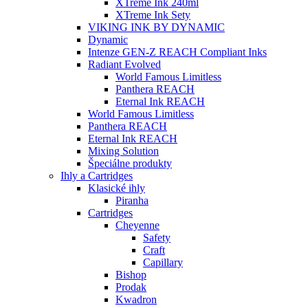
XTreme Ink 240ml
XTreme Ink Sety
VIKING INK BY DYNAMIC
Dynamic
Intenze GEN-Z REACH Compliant Inks
Radiant Evolved
World Famous Limitless
Panthera REACH
Eternal Ink REACH
World Famous Limitless
Panthera REACH
Eternal Ink REACH
Mixing Solution
Špeciálne produkty
Ihly a Cartridges
Klasické ihly
Piranha
Cartridges
Cheyenne
Safety
Craft
Capillary
Bishop
Prodak
Kwadron