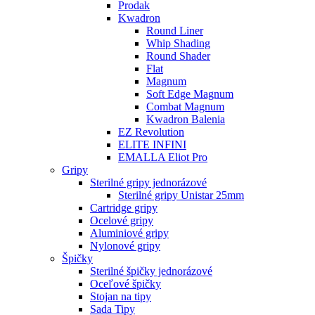
Prodak
Kwadron
Round Liner
Whip Shading
Round Shader
Flat
Magnum
Soft Edge Magnum
Combat Magnum
Kwadron Balenia
EZ Revolution
ELITE INFINI
EMALLA Eliot Pro
Gripy
Sterilné gripy jednorázové
Sterilné gripy Unistar 25mm
Cartridge gripy
Ocelové gripy
Aluminiové gripy
Nylonové gripy
Špičky
Sterilné špičky jednorázové
Oceľové špičky
Stojan na tipy
Sada Tipy