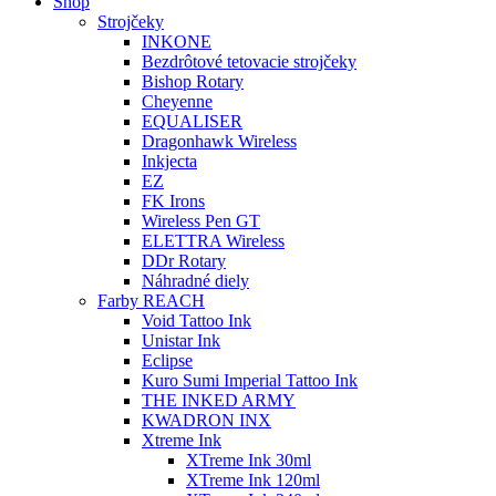
Shop
Strojčeky
INKONE
Bezdrôtové tetovacie strojčeky
Bishop Rotary
Cheyenne
EQUALISER
Dragonhawk Wireless
Inkjecta
EZ
FK Irons
Wireless Pen GT
ELETTRA Wireless
DDr Rotary
Náhradné diely
Farby REACH
Void Tattoo Ink
Unistar Ink
Eclipse
Kuro Sumi Imperial Tattoo Ink
THE INKED ARMY
KWADRON INX
Xtreme Ink
XTreme Ink 30ml
XTreme Ink 120ml