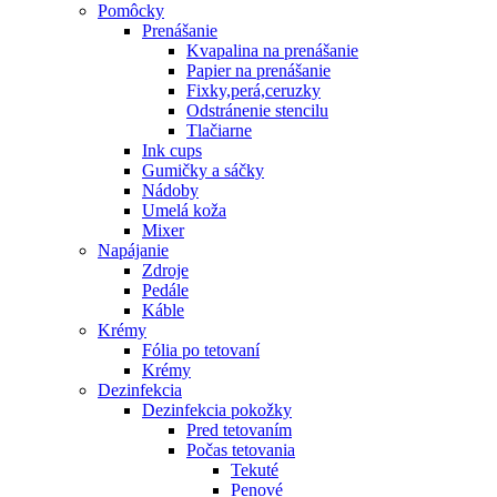
Pomôcky
Prenášanie
Kvapalina na prenášanie
Papier na prenášanie
Fixky,perá,ceruzky
Odstránenie stencilu
Tlačiarne
Ink cups
Gumičky a sáčky
Nádoby
Umelá koža
Mixer
Napájanie
Zdroje
Pedále
Káble
Krémy
Fólia po tetovaní
Krémy
Dezinfekcia
Dezinfekcia pokožky
Pred tetovaním
Počas tetovania
Tekuté
Penové