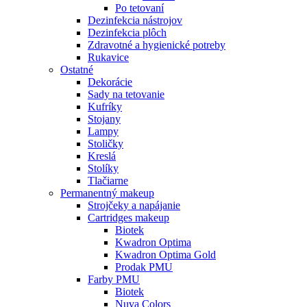
Po tetovaní
Dezinfekcia nástrojov
Dezinfekcia plôch
Zdravotné a hygienické potreby
Rukavice
Ostatné
Dekorácie
Sady na tetovanie
Kufríky
Stojany
Lampy
Stoličky
Kreslá
Stolíky
Tlačiarne
Permanentný makeup
Strojčeky a napájanie
Cartridges makeup
Biotek
Kwadron Optima
Kwadron Optima Gold
Prodak PMU
Farby PMU
Biotek
Nuva Colors