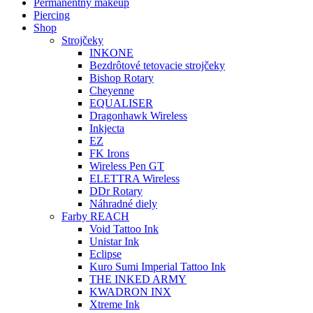
Permanentný makeup
Piercing
Shop
Strojčeky
INKONE
Bezdrôtové tetovacie strojčeky
Bishop Rotary
Cheyenne
EQUALISER
Dragonhawk Wireless
Inkjecta
EZ
FK Irons
Wireless Pen GT
ELETTRA Wireless
DDr Rotary
Náhradné diely
Farby REACH
Void Tattoo Ink
Unistar Ink
Eclipse
Kuro Sumi Imperial Tattoo Ink
THE INKED ARMY
KWADRON INX
Xtreme Ink