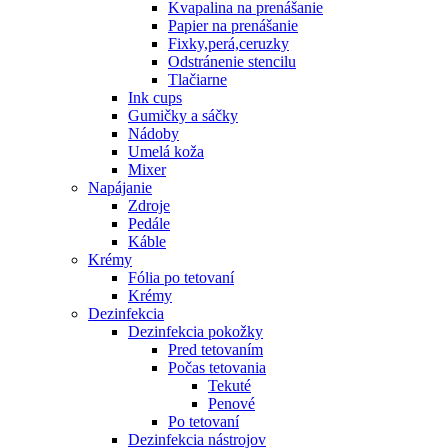
Kvapalina na prenášanie
Papier na prenášanie
Fixky,perá,ceruzky
Odstránenie stencilu
Tlačiarne
Ink cups
Gumičky a sáčky
Nádoby
Umelá koža
Mixer
Napájanie
Zdroje
Pedále
Káble
Krémy
Fólia po tetovaní
Krémy
Dezinfekcia
Dezinfekcia pokožky
Pred tetovaním
Počas tetovania
Tekuté
Penové
Po tetovaní
Dezinfekcia nástrojov