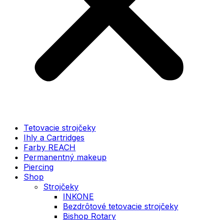
Tetovacie strojčeky
Ihly a Cartridges
Farby REACH
Permanentný makeup
Piercing
Shop
Strojčeky
INKONE
Bezdrôtové tetovacie strojčeky
Bishop Rotary