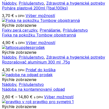
Nádoby
,
Príslušenstvo
,
Zdravotné a hygienické potreby
Poháre plastové 200ml (1bal.100ks)
Tento
3,70
€
Výber možností
s DPH
produkt
má
Rýchle zobrazenie
viacero
Fixky,perá,ceruzky
,
Prenášanie
,
Príslušenstvo
variantov.
Fixka na pokožku Tombow obojstranná
Možnosti
Tento
4,90
€
Výber možností
s DPH
si
produkt
môžete
má
Rýchle zobrazenie
vybrať
viacero
Nádoby
,
Príslušenstvo
,
Zdravotné a hygienické potreby
na
variantov.
Rozprašovač alumínium 300 ml ,75g
stránke
Možnosti
produktu.
4,30
€
Pridať do košíka
s DPH
si
môžete
Rýchle zobrazenie
vybrať
Nádoby
,
Príslušenstvo
na
Nádoba na kontaminovaný odpad
stránke
produktu.
Price
Tento
2,60
€
–
14,80
€
Výber možností
s DPH
range:
produkt
2,60 €
má
Rýchle zobrazenie