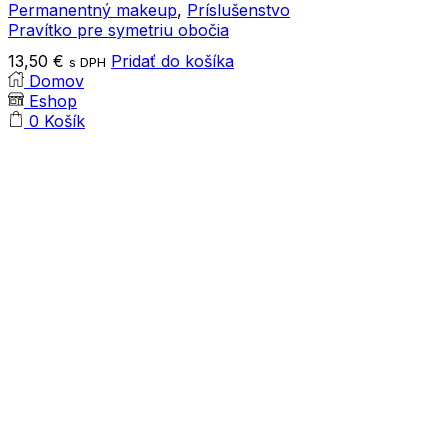
through
viacero
Permanentný makeup
,
Príslušenstvo
14,80 €
variantov.
Pravítko pre symetriu obočia
Možnosti
13,50
€
Pridať do košíka
s DPH
si
Domov
môžete
Eshop
vybrať
0
Košík
na
stránke
produktu.