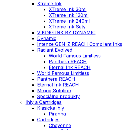
Xtreme Ink
XTreme Ink 30ml
XTreme Ink 120ml
XTreme Ink 240ml
XTreme Ink Sety
VIKING INK BY DYNAMIC
Dynamic
Intenze GEN-Z REACH Compliant Inks
Radiant Evolved
World Famous Limitless
Panthera REACH
Eternal Ink REACH
World Famous Limitless
Panthera REACH
Eternal Ink REACH
Mixing Solution
Špeciálne produkty
Ihly a Cartridges
Klasické ihly
Piranha
Cartridges
Cheyenne