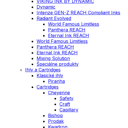
VIKING INK BY DYNAMIC
Dynamic
Intenze GEN-Z REACH Compliant Inks
Radiant Evolved
World Famous Limitless
Panthera REACH
Eternal Ink REACH
World Famous Limitless
Panthera REACH
Eternal Ink REACH
Mixing Solution
Špeciálne produkty
Ihly a Cartridges
Klasické ihly
Piranha
Cartridges
Cheyenne
Safety
Craft
Capillary
Bishop
Prodak
Kwadron