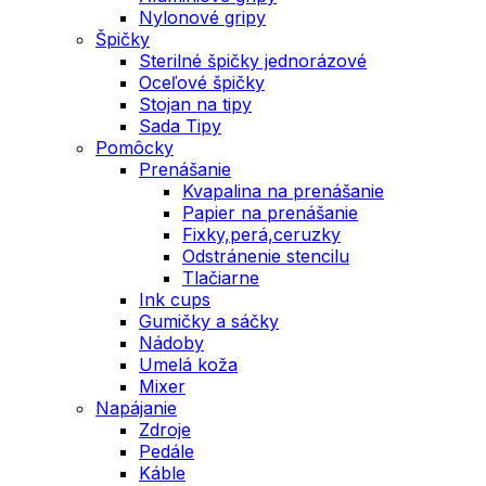
Nylonové gripy
Špičky
Sterilné špičky jednorázové
Oceľové špičky
Stojan na tipy
Sada Tipy
Pomôcky
Prenášanie
Kvapalina na prenášanie
Papier na prenášanie
Fixky,perá,ceruzky
Odstránenie stencilu
Tlačiarne
Ink cups
Gumičky a sáčky
Nádoby
Umelá koža
Mixer
Napájanie
Zdroje
Pedále
Káble