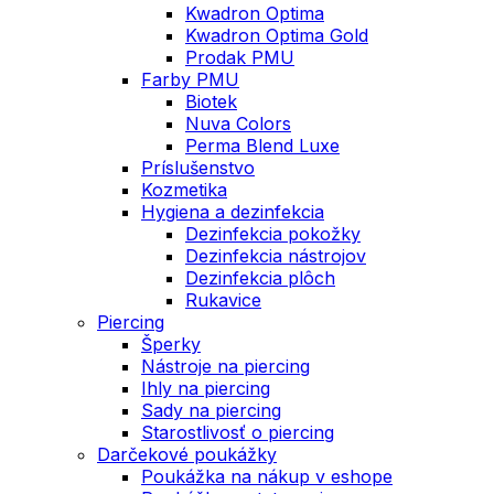
Kwadron Optima
Kwadron Optima Gold
Prodak PMU
Farby PMU
Biotek
Nuva Colors
Perma Blend Luxe
Príslušenstvo
Kozmetika
Hygiena a dezinfekcia
Dezinfekcia pokožky
Dezinfekcia nástrojov
Dezinfekcia plôch
Rukavice
Piercing
Šperky
Nástroje na piercing
Ihly na piercing
Sady na piercing
Starostlivosť o piercing
Darčekové poukážky
Poukážka na nákup v eshope