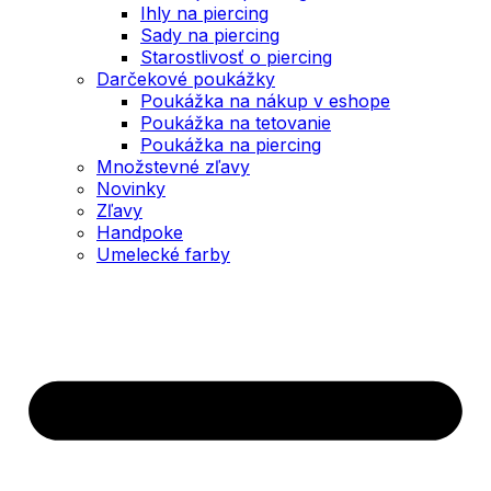
Ihly na piercing
Sady na piercing
Starostlivosť o piercing
Darčekové poukážky
Poukážka na nákup v eshope
Poukážka na tetovanie
Poukážka na piercing
Množstevné zľavy
Novinky
Zľavy
Handpoke
Umelecké farby