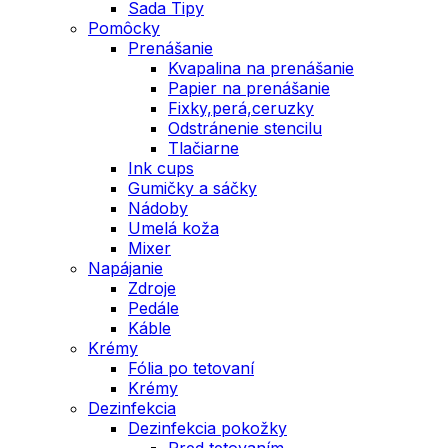
Sada Tipy
Pomôcky
Prenášanie
Kvapalina na prenášanie
Papier na prenášanie
Fixky,perá,ceruzky
Odstránenie stencilu
Tlačiarne
Ink cups
Gumičky a sáčky
Nádoby
Umelá koža
Mixer
Napájanie
Zdroje
Pedále
Káble
Krémy
Fólia po tetovaní
Krémy
Dezinfekcia
Dezinfekcia pokožky
Pred tetovaním