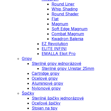
Round Liner
Whip Shading
Round Shader
Flat
Magnum
Soft Edge Magnum
Combat Magnum
Kwadron Balenia
EZ Revolution
ELITE INFINI
EMALLA Eliot Pro
Gripy
Sterilné gripy jednorázové
Sterilné gripy Unistar 25mm
Cartridge gripy
Ocelové gripy
Aluminiové gripy
Nylonové gripy
Špičky
Sterilné špičky jednorázové
Oceľové špičky
Stojan na tipy