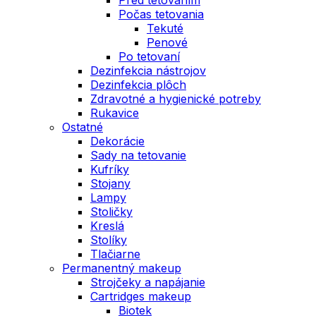
Počas tetovania
Tekuté
Penové
Po tetovaní
Dezinfekcia nástrojov
Dezinfekcia plôch
Zdravotné a hygienické potreby
Rukavice
Ostatné
Dekorácie
Sady na tetovanie
Kufríky
Stojany
Lampy
Stoličky
Kreslá
Stolíky
Tlačiarne
Permanentný makeup
Strojčeky a napájanie
Cartridges makeup
Biotek