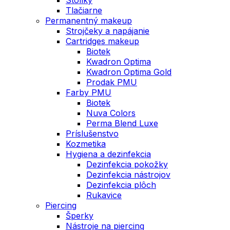
Tlačiarne
Permanentný makeup
Strojčeky a napájanie
Cartridges makeup
Biotek
Kwadron Optima
Kwadron Optima Gold
Prodak PMU
Farby PMU
Biotek
Nuva Colors
Perma Blend Luxe
Príslušenstvo
Kozmetika
Hygiena a dezinfekcia
Dezinfekcia pokožky
Dezinfekcia nástrojov
Dezinfekcia plôch
Rukavice
Piercing
Šperky
Nástroje na piercing