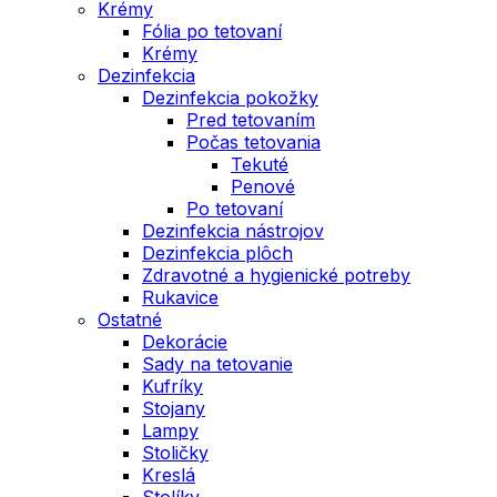
Krémy
Fólia po tetovaní
Krémy
Dezinfekcia
Dezinfekcia pokožky
Pred tetovaním
Počas tetovania
Tekuté
Penové
Po tetovaní
Dezinfekcia nástrojov
Dezinfekcia plôch
Zdravotné a hygienické potreby
Rukavice
Ostatné
Dekorácie
Sady na tetovanie
Kufríky
Stojany
Lampy
Stoličky
Kreslá
Stolíky