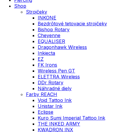
Shop
Strojčeky
INKONE
Bezdrôtové tetovacie strojčeky
Bishop Rotary
Cheyenne
EQUALISER
Dragonhawk Wireless
Inkjecta
EZ
FK Irons
Wireless Pen GT
ELETTRA Wireless
DDr Rotary
Náhradné diely
Farby REACH
Void Tattoo Ink
Unistar Ink
Eclipse
Kuro Sumi Imperial Tattoo Ink
THE INKED ARMY
KWADRON INX