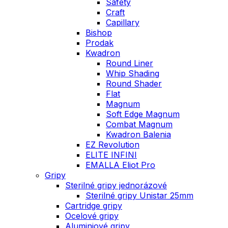
Safety
Craft
Capillary
Bishop
Prodak
Kwadron
Round Liner
Whip Shading
Round Shader
Flat
Magnum
Soft Edge Magnum
Combat Magnum
Kwadron Balenia
EZ Revolution
ELITE INFINI
EMALLA Eliot Pro
Gripy
Sterilné gripy jednorázové
Sterilné gripy Unistar 25mm
Cartridge gripy
Ocelové gripy
Aluminiové gripy