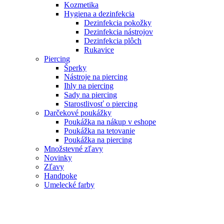
Kozmetika
Hygiena a dezinfekcia
Dezinfekcia pokožky
Dezinfekcia nástrojov
Dezinfekcia plôch
Rukavice
Piercing
Šperky
Nástroje na piercing
Ihly na piercing
Sady na piercing
Starostlivosť o piercing
Darčekové poukážky
Poukážka na nákup v eshope
Poukážka na tetovanie
Poukážka na piercing
Množstevné zľavy
Novinky
Zľavy
Handpoke
Umelecké farby