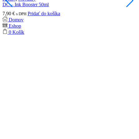
DC – Ink Booster 50ml
I
7,90
€
Pridať do košíka
2
s DPH
Domov
Eshop
0
Košík