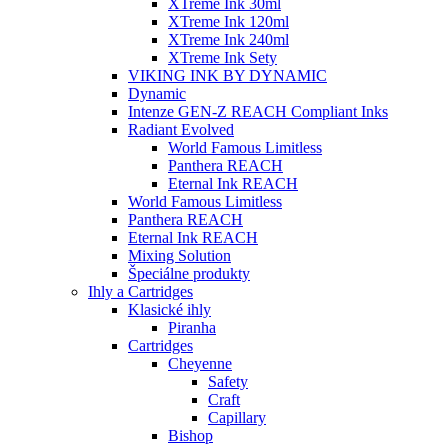
XTreme Ink 30ml
XTreme Ink 120ml
XTreme Ink 240ml
XTreme Ink Sety
VIKING INK BY DYNAMIC
Dynamic
Intenze GEN-Z REACH Compliant Inks
Radiant Evolved
World Famous Limitless
Panthera REACH
Eternal Ink REACH
World Famous Limitless
Panthera REACH
Eternal Ink REACH
Mixing Solution
Špeciálne produkty
Ihly a Cartridges
Klasické ihly
Piranha
Cartridges
Cheyenne
Safety
Craft
Capillary
Bishop