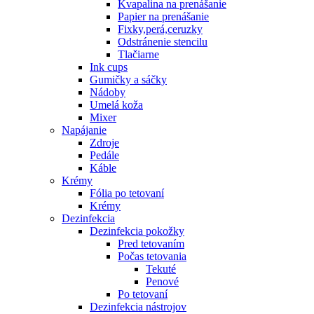
Kvapalina na prenášanie
Papier na prenášanie
Fixky,perá,ceruzky
Odstránenie stencilu
Tlačiarne
Ink cups
Gumičky a sáčky
Nádoby
Umelá koža
Mixer
Napájanie
Zdroje
Pedále
Káble
Krémy
Fólia po tetovaní
Krémy
Dezinfekcia
Dezinfekcia pokožky
Pred tetovaním
Počas tetovania
Tekuté
Penové
Po tetovaní
Dezinfekcia nástrojov