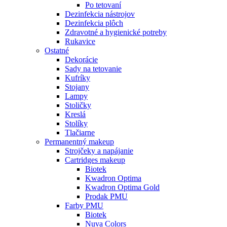
Po tetovaní
Dezinfekcia nástrojov
Dezinfekcia plôch
Zdravotné a hygienické potreby
Rukavice
Ostatné
Dekorácie
Sady na tetovanie
Kufríky
Stojany
Lampy
Stoličky
Kreslá
Stolíky
Tlačiarne
Permanentný makeup
Strojčeky a napájanie
Cartridges makeup
Biotek
Kwadron Optima
Kwadron Optima Gold
Prodak PMU
Farby PMU
Biotek
Nuva Colors