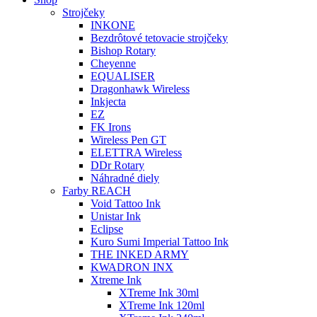
Strojčeky
INKONE
Bezdrôtové tetovacie strojčeky
Bishop Rotary
Cheyenne
EQUALISER
Dragonhawk Wireless
Inkjecta
EZ
FK Irons
Wireless Pen GT
ELETTRA Wireless
DDr Rotary
Náhradné diely
Farby REACH
Void Tattoo Ink
Unistar Ink
Eclipse
Kuro Sumi Imperial Tattoo Ink
THE INKED ARMY
KWADRON INX
Xtreme Ink
XTreme Ink 30ml
XTreme Ink 120ml