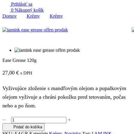
Prihlásiť sa
0
Nákupný košík
Domov
Krémy
Krémy
Ease Grease 120g
27,00
€
s DPH
Vyživujúce zloženie s mandľovým olejom a pupalkovým
olejom vyživuje a chráni pokožku pred tetovaním, počas
neho a po ňom.
množstvo
Ease
Pridať do košíka
Grease
SKU:
EAGR
Kategórie
Krémy
,
Novinky
Tag:
I AM INK