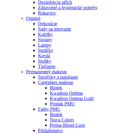
Dezinfekcia plôch
Zdravotné a hygienické potreby
Rukavice
Ostatné
Dekorácie
Sady na tetovanie
Kufríky
Stojany
Lampy
Stoličky
Kreslá
Stolíky
Tlačiarne
Permanentný makeup
Strojčeky a napájanie
Cartridges makeup
Biotek
Kwadron Optima
Kwadron Optima Gold
Prodak PMU
Farby PMU
Biotek
Nuva Colors
Perma Blend Luxe
Príslušenstvo