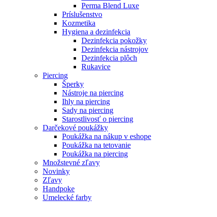
Perma Blend Luxe
Príslušenstvo
Kozmetika
Hygiena a dezinfekcia
Dezinfekcia pokožky
Dezinfekcia nástrojov
Dezinfekcia plôch
Rukavice
Piercing
Šperky
Nástroje na piercing
Ihly na piercing
Sady na piercing
Starostlivosť o piercing
Darčekové poukážky
Poukážka na nákup v eshope
Poukážka na tetovanie
Poukážka na piercing
Množstevné zľavy
Novinky
Zľavy
Handpoke
Umelecké farby