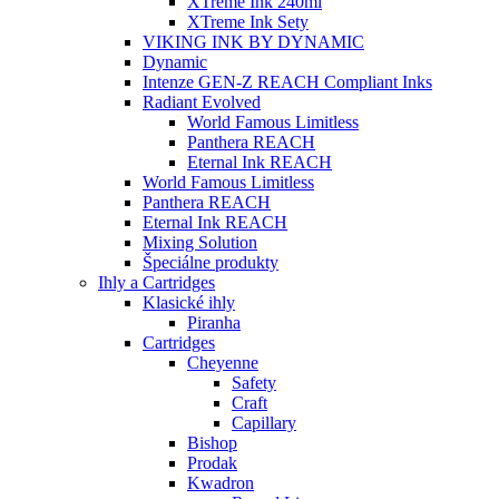
XTreme Ink 240ml
XTreme Ink Sety
VIKING INK BY DYNAMIC
Dynamic
Intenze GEN-Z REACH Compliant Inks
Radiant Evolved
World Famous Limitless
Panthera REACH
Eternal Ink REACH
World Famous Limitless
Panthera REACH
Eternal Ink REACH
Mixing Solution
Špeciálne produkty
Ihly a Cartridges
Klasické ihly
Piranha
Cartridges
Cheyenne
Safety
Craft
Capillary
Bishop
Prodak
Kwadron