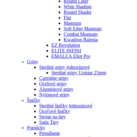
Round Liner
Whip Shading
Round Shader
Flat
Magnum
Soft Edge Magnum
Combat Magnum
Kwadron Balenia
EZ Revolution
ELITE INFINI
EMALLA Eliot Pro
Gripy
Sterilné gripy jednorázové
Sterilné gripy Unistar 25mm
Cartridge gripy
Ocelové gripy
Aluminiové gripy
Nylonové gripy
Špičky
Sterilné špičky jednorázové
Oceľové špičky
Stojan na tipy
Sada Tipy
Pomôcky
Prenášanie