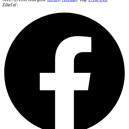
120g
Zdieľať: