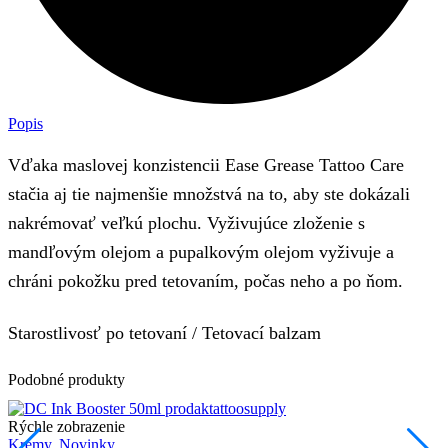
Popis
Vďaka maslovej konzistencii Ease Grease Tattoo Care
stačia aj tie najmenšie množstvá na to, aby ste dokázali
nakrémovať veľkú plochu. Vyživujúce zloženie s
mandľovým olejom a pupalkovým olejom vyživuje a
chráni pokožku pred tetovaním, počas neho a po ňom.
Starostlivosť po tetovaní / Tetovací balzam
Podobné produkty
Rýchle zobrazenie
R
Krémy
,
Novinky