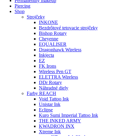
Permanentný makeup
Piercing
Shop
Strojčeky
INKONE
Bezdrôtové tetovacie strojčeky
Bishop Rotary
Cheyenne
EQUALISER
Dragonhawk Wireless
Inkjecta
EZ
FK Irons
Wireless Pen GT
ELETTRA Wireless
DDr Rotary
Náhradné diely
Farby REACH
Void Tattoo Ink
Unistar Ink
Eclipse
Kuro Sumi Imperial Tattoo Ink
THE INKED ARMY
KWADRON INX
Xtreme Ink