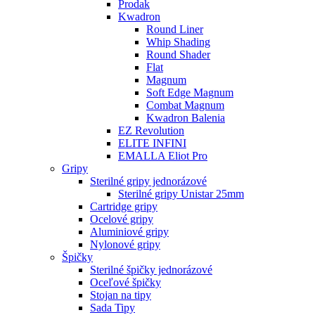
Prodak
Kwadron
Round Liner
Whip Shading
Round Shader
Flat
Magnum
Soft Edge Magnum
Combat Magnum
Kwadron Balenia
EZ Revolution
ELITE INFINI
EMALLA Eliot Pro
Gripy
Sterilné gripy jednorázové
Sterilné gripy Unistar 25mm
Cartridge gripy
Ocelové gripy
Aluminiové gripy
Nylonové gripy
Špičky
Sterilné špičky jednorázové
Oceľové špičky
Stojan na tipy
Sada Tipy