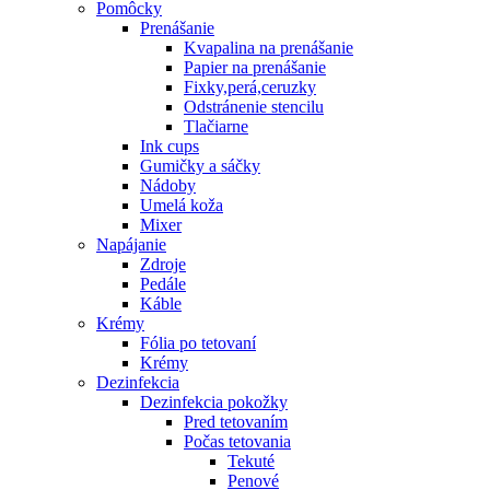
Pomôcky
Prenášanie
Kvapalina na prenášanie
Papier na prenášanie
Fixky,perá,ceruzky
Odstránenie stencilu
Tlačiarne
Ink cups
Gumičky a sáčky
Nádoby
Umelá koža
Mixer
Napájanie
Zdroje
Pedále
Káble
Krémy
Fólia po tetovaní
Krémy
Dezinfekcia
Dezinfekcia pokožky
Pred tetovaním
Počas tetovania
Tekuté
Penové