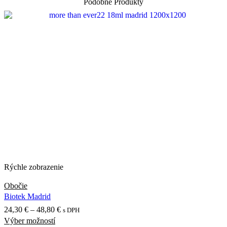
Podobné Produkty
Rýchle zobrazenie
Obočie
Biotek Madrid
Price
24,30
€
–
48,80
€
s DPH
Výber možností
Tento
range: