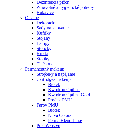
Dezinfekcia plôch
Zdravotné a hygienické potreby
Rukavice
Ostatné
Dekorácie
Sady na tetovanie
Kufríky
Stojany
Lampy
Stoličky
Kreslá
Stolíky
Tlačiarne
Permanentný makeup
Strojčeky a napájanie
Cartridges makeup
Biotek
Kwadron Optima
Kwadron Optima Gold
Prodak PMU
Farby PMU
Biotek
Nuva Colors
Perma Blend Luxe
Príslušenstvo