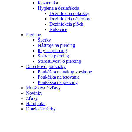
Kozmetika
Hygiena a dezinfekcia
Dezinfekcia pokožky
Dezinfekcia nástrojov
Dezinfekcia plôch
Rukavice
Piercing
Šperky
Nástroje na piercing
Ihly na piercing
Sady na piercing
Starostlivosť o piercing
Darčekové poukážky
Poukážka na nákup v eshope
Poukážka na tetovanie
Poukážka na piercing
Množstevné zľavy
Novinky
Zľavy
Handpoke
Umelecké farby