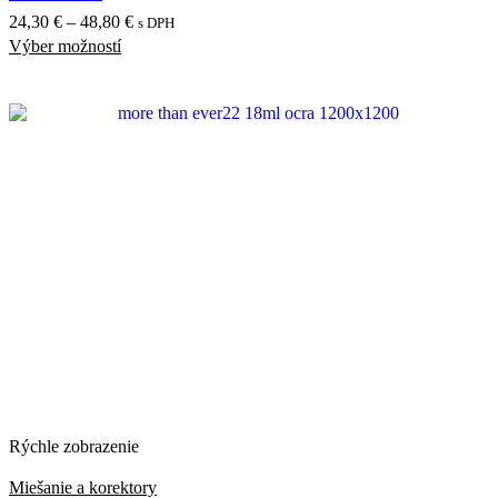
Price
24,30
€
–
48,80
€
s DPH
Výber možností
Tento
range:
produkt
24,30 €
má
through
viacero
48,80 €
variantov.
Možnosti
si
môžete
vybrať
na
stránke
produktu.
Rýchle zobrazenie
Miešanie a korektory