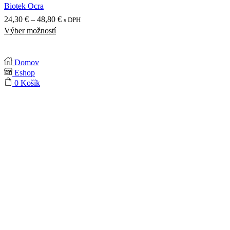
Biotek Ocra
Price
24,30
€
–
48,80
€
s DPH
Výber možností
Tento
range:
produkt
24,30 €
má
through
Domov
viacero
48,80 €
Eshop
variantov.
0
Košík
Možnosti
si
môžete
vybrať
na
stránke
produktu.