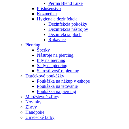
Perma Blend Luxe
Príslušenstvo
Kozmetika
Hygiena a dezinfekcia
Dezinfekcia pokožky
Dezinfekcia nástrojov
Dezinfekcia plôch
Rukavice
Piercing
Šperky
Nástroje na piercing
Ihly na piercing
Sady na piercing
Starostlivosť o piercing
Darčekové poukážky
Poukážka na nákup v eshope
Poukážka na tetovanie
Poukážka na piercing
Množstevné zľavy
Novinky
Zľavy
Handpoke
Umelecké farby