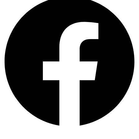
0,30mm
-
Long
Taper