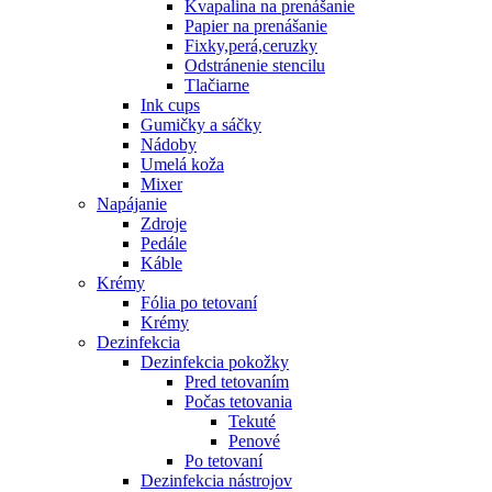
Kvapalina na prenášanie
Papier na prenášanie
Fixky,perá,ceruzky
Odstránenie stencilu
Tlačiarne
Ink cups
Gumičky a sáčky
Nádoby
Umelá koža
Mixer
Napájanie
Zdroje
Pedále
Káble
Krémy
Fólia po tetovaní
Krémy
Dezinfekcia
Dezinfekcia pokožky
Pred tetovaním
Počas tetovania
Tekuté
Penové
Po tetovaní
Dezinfekcia nástrojov