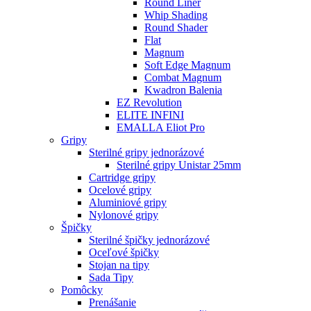
Round Liner
Whip Shading
Round Shader
Flat
Magnum
Soft Edge Magnum
Combat Magnum
Kwadron Balenia
EZ Revolution
ELITE INFINI
EMALLA Eliot Pro
Gripy
Sterilné gripy jednorázové
Sterilné gripy Unistar 25mm
Cartridge gripy
Ocelové gripy
Aluminiové gripy
Nylonové gripy
Špičky
Sterilné špičky jednorázové
Oceľové špičky
Stojan na tipy
Sada Tipy
Pomôcky
Prenášanie