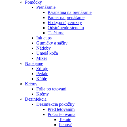
Pomôcky
Prenášanie
Kvapalina na prenášanie
Papier na prenášanie
Fixky,perá,ceruzky
Odstránenie stencilu
Tlačiarne
Ink cups
Gumičky a sáčky
Nádoby
Umelá koža
Mixer
Napájanie
Zdroje
Pedále
Káble
Krémy
Fólia po tetovaní
Krémy
Dezinfekcia
Dezinfekcia pokožky
Pred tetovaním
Počas tetovania
Tekuté
Penové