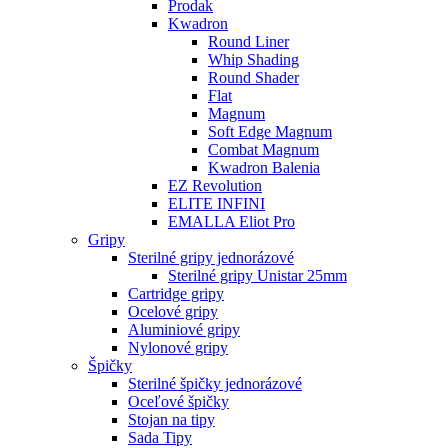
Prodak
Kwadron
Round Liner
Whip Shading
Round Shader
Flat
Magnum
Soft Edge Magnum
Combat Magnum
Kwadron Balenia
EZ Revolution
ELITE INFINI
EMALLA Eliot Pro
Gripy
Sterilné gripy jednorázové
Sterilné gripy Unistar 25mm
Cartridge gripy
Ocelové gripy
Aluminiové gripy
Nylonové gripy
Špičky
Sterilné špičky jednorázové
Oceľové špičky
Stojan na tipy
Sada Tipy