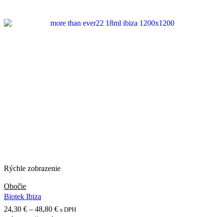
produkt
24,30 €
má
through
viacero
48,80 €
variantov.
Možnosti
si
môžete
vybrať
na
stránke
produktu.
Rýchle zobrazenie
Obočie
Biotek Ibiza
Price
24,30
€
–
48,80
€
s DPH