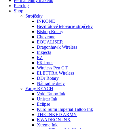
Permanentný makeup
Piercing
Shop
Strojčeky
INKONE
Bezdrôtové tetovacie strojčeky
Bishop Rotary
Cheyenne
EQUALISER
Dragonhawk Wireless
Inkjecta
EZ
FK Irons
Wireless Pen GT
ELETTRA Wireless
DDr Rotary
Náhradné diely
Farby REACH
Void Tattoo Ink
Unistar Ink
Eclipse
Kuro Sumi Imperial Tattoo Ink
THE INKED ARMY
KWADRON INX
Xtreme Ink