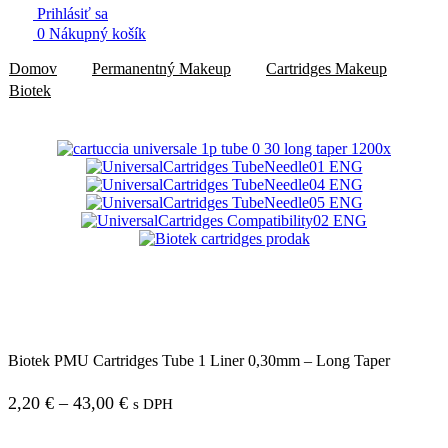
Prihlásiť sa
0
Nákupný košík
Domov
Permanentný Makeup
Cartridges Makeup
Biotek
Biotek PMU Cartridges Tube 1 Liner 0,30mm – Long Taper
Price
2,20
€
–
43,00
€
s DPH
range: