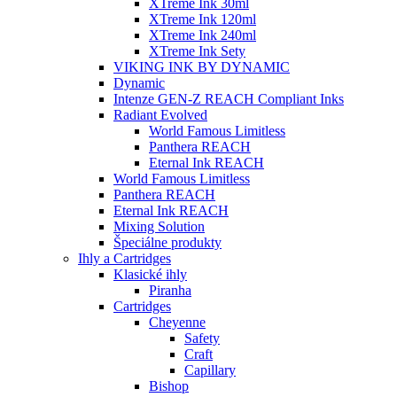
XTreme Ink 30ml
XTreme Ink 120ml
XTreme Ink 240ml
XTreme Ink Sety
VIKING INK BY DYNAMIC
Dynamic
Intenze GEN-Z REACH Compliant Inks
Radiant Evolved
World Famous Limitless
Panthera REACH
Eternal Ink REACH
World Famous Limitless
Panthera REACH
Eternal Ink REACH
Mixing Solution
Špeciálne produkty
Ihly a Cartridges
Klasické ihly
Piranha
Cartridges
Cheyenne
Safety
Craft
Capillary
Bishop