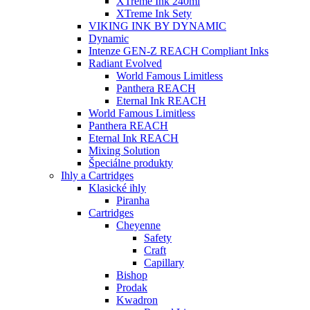
XTreme Ink 240ml
XTreme Ink Sety
VIKING INK BY DYNAMIC
Dynamic
Intenze GEN-Z REACH Compliant Inks
Radiant Evolved
World Famous Limitless
Panthera REACH
Eternal Ink REACH
World Famous Limitless
Panthera REACH
Eternal Ink REACH
Mixing Solution
Špeciálne produkty
Ihly a Cartridges
Klasické ihly
Piranha
Cartridges
Cheyenne
Safety
Craft
Capillary
Bishop
Prodak
Kwadron