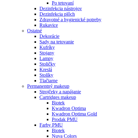
Po tetovaní
Dezinfekcia nástrojov
Dezinfekcia plôch
Zdravotné a hygienické potreby
Rukavice
Ostatné
Dekorácie
Sady na tetovanie
Kufríky
Stojany
Lampy
Stoličky
Kreslá
Stolíky
Tlačiarne
Permanentný makeup
Strojčeky a napájanie
Cartridges makeup
Biotek
Kwadron Optima
Kwadron Optima Gold
Prodak PMU
Farby PMU
Biotek
Nuva Colors