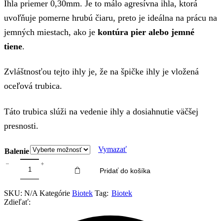
Ihla priemer 0,30mm.
Je to málo agresívna ihla, ktorá
2,20 €
uvoľňuje pomerne hrubú čiaru, preto je ideálna na prácu na
through
jemných miestach, ako je
kontúra pier alebo jemné
43,00 €
tiene
.
Zvláštnosťou tejto ihly je, že na špičke ihly je vložená
oceľová trubica.
Táto trubica slúži na vedenie ihly a dosiahnutie väčšej
presnosti.
Vymazať
Balenie
množstvo
Pridať do košíka
Biotek
PMU
Cartridges
SKU:
N/A
Kategórie
Biotek
Tag:
Biotek
Tube
Zdieľať:
1
Liner