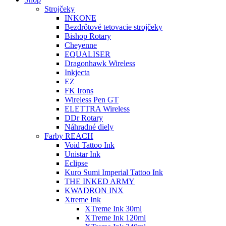
Strojčeky
INKONE
Bezdrôtové tetovacie strojčeky
Bishop Rotary
Cheyenne
EQUALISER
Dragonhawk Wireless
Inkjecta
EZ
FK Irons
Wireless Pen GT
ELETTRA Wireless
DDr Rotary
Náhradné diely
Farby REACH
Void Tattoo Ink
Unistar Ink
Eclipse
Kuro Sumi Imperial Tattoo Ink
THE INKED ARMY
KWADRON INX
Xtreme Ink
XTreme Ink 30ml
XTreme Ink 120ml