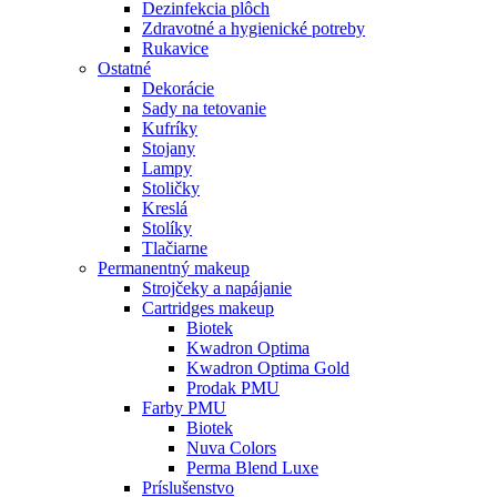
Dezinfekcia plôch
Zdravotné a hygienické potreby
Rukavice
Ostatné
Dekorácie
Sady na tetovanie
Kufríky
Stojany
Lampy
Stoličky
Kreslá
Stolíky
Tlačiarne
Permanentný makeup
Strojčeky a napájanie
Cartridges makeup
Biotek
Kwadron Optima
Kwadron Optima Gold
Prodak PMU
Farby PMU
Biotek
Nuva Colors
Perma Blend Luxe
Príslušenstvo