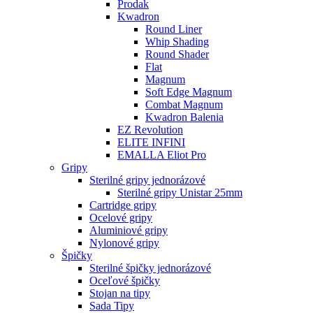
Prodak
Kwadron
Round Liner
Whip Shading
Round Shader
Flat
Magnum
Soft Edge Magnum
Combat Magnum
Kwadron Balenia
EZ Revolution
ELITE INFINI
EMALLA Eliot Pro
Gripy
Sterilné gripy jednorázové
Sterilné gripy Unistar 25mm
Cartridge gripy
Ocelové gripy
Aluminiové gripy
Nylonové gripy
Špičky
Sterilné špičky jednorázové
Oceľové špičky
Stojan na tipy
Sada Tipy