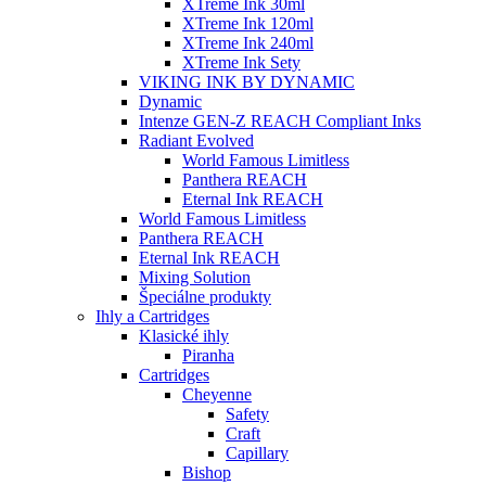
XTreme Ink 30ml
XTreme Ink 120ml
XTreme Ink 240ml
XTreme Ink Sety
VIKING INK BY DYNAMIC
Dynamic
Intenze GEN-Z REACH Compliant Inks
Radiant Evolved
World Famous Limitless
Panthera REACH
Eternal Ink REACH
World Famous Limitless
Panthera REACH
Eternal Ink REACH
Mixing Solution
Špeciálne produkty
Ihly a Cartridges
Klasické ihly
Piranha
Cartridges
Cheyenne
Safety
Craft
Capillary
Bishop