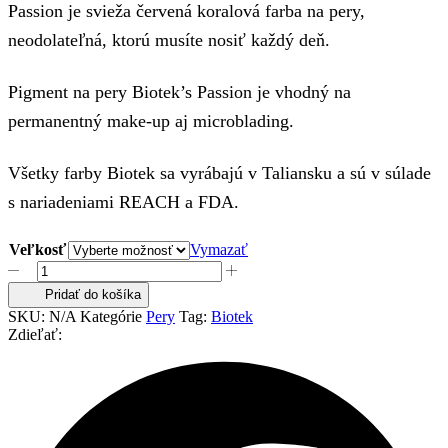
Passion je svieža červená koralová farba na pery,
24,30 €
neodolateľná, ktorú musíte nosiť každý deň.
through
48,80 €
Pigment na pery Biotek’s Passion je vhodný na
permanentný make-up aj microblading.
Všetky farby Biotek sa vyrábajú v Taliansku a sú v súlade
s nariadeniami REACH a FDA.
Veľkosť
Vymazať
množstvo
Biotek
Pridať do košíka
Passion
SKU:
N/A
Kategórie
Pery
Tag:
Biotek
Zdieľať: