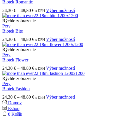
48,50 €
variantov.
Biotek Romantic
Možnosti
Price
Tento
24,30
€
–
48,80
€
Výber možností
s DPH
si
range:
produkt
môžete
24,30 €
má
Rýchle zobrazenie
vybrať
through
viacero
Pery
na
48,80 €
variantov.
Biotek Bite
stránke
Možnosti
produktu.
Price
Tento
24,30
€
–
48,80
€
Výber možností
s DPH
si
range:
produkt
môžete
24,30 €
má
Rýchle zobrazenie
vybrať
through
viacero
Pery
na
48,80 €
variantov.
Biotek Flower
stránke
Možnosti
produktu.
Price
Tento
24,30
€
–
48,80
€
Výber možností
s DPH
si
range:
produkt
môžete
24,30 €
má
Rýchle zobrazenie
vybrať
through
viacero
Pery
na
48,80 €
variantov.
Biotek Fashion
stránke
Možnosti
produktu.
Price
Tento
24,30
€
–
48,80
€
Výber možností
s DPH
si
range:
produkt
Domov
môžete
24,30 €
má
Eshop
vybrať
through
viacero
na
0
Košík
48,80 €
variantov.
stránke
Možnosti
produktu.
si