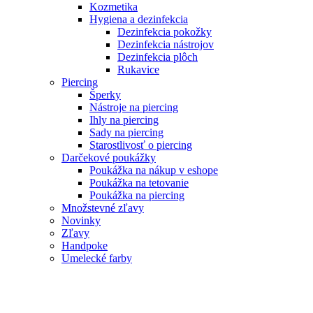
Kozmetika
Hygiena a dezinfekcia
Dezinfekcia pokožky
Dezinfekcia nástrojov
Dezinfekcia plôch
Rukavice
Piercing
Šperky
Nástroje na piercing
Ihly na piercing
Sady na piercing
Starostlivosť o piercing
Darčekové poukážky
Poukážka na nákup v eshope
Poukážka na tetovanie
Poukážka na piercing
Množstevné zľavy
Novinky
Zľavy
Handpoke
Umelecké farby