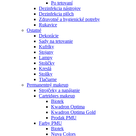
Po tetovaní
Dezinfekcia nástrojov
Dezinfekcia plôch
Zdravotné a hygienické potreby
Rukavice
Ostatné
Dekorácie
Sady na tetovanie
Kufríky
Stojany
Lampy
Stoličky
Kreslá
Stolíky
Tlačiarne
Permanentný makeup
Strojčeky a napájanie
Cartridges makeup
Biotek
Kwadron Optima
Kwadron Optima Gold
Prodak PMU
Farby PMU
Biotek
Nuva Colors