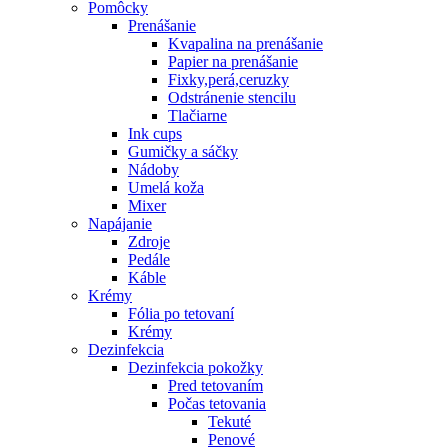
Pomôcky
Prenášanie
Kvapalina na prenášanie
Papier na prenášanie
Fixky,perá,ceruzky
Odstránenie stencilu
Tlačiarne
Ink cups
Gumičky a sáčky
Nádoby
Umelá koža
Mixer
Napájanie
Zdroje
Pedále
Káble
Krémy
Fólia po tetovaní
Krémy
Dezinfekcia
Dezinfekcia pokožky
Pred tetovaním
Počas tetovania
Tekuté
Penové