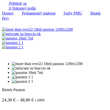
Prihlásiť sa
0
Nákupný košík
Domov
Permanentný makeup
Farby PMU
Biotek
Pery
Biotek Passion
Price
24,30
€
–
48,80
€
s DPH
range: