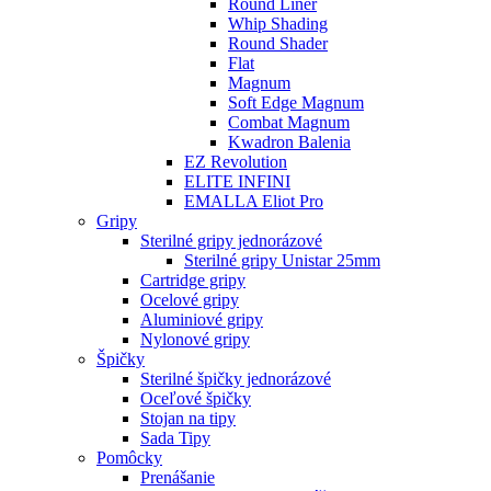
Round Liner
Whip Shading
Round Shader
Flat
Magnum
Soft Edge Magnum
Combat Magnum
Kwadron Balenia
EZ Revolution
ELITE INFINI
EMALLA Eliot Pro
Gripy
Sterilné gripy jednorázové
Sterilné gripy Unistar 25mm
Cartridge gripy
Ocelové gripy
Aluminiové gripy
Nylonové gripy
Špičky
Sterilné špičky jednorázové
Oceľové špičky
Stojan na tipy
Sada Tipy
Pomôcky
Prenášanie