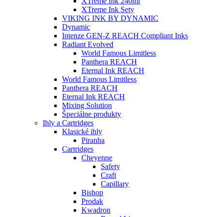
XTreme Ink 240ml
XTreme Ink Sety
VIKING INK BY DYNAMIC
Dynamic
Intenze GEN-Z REACH Compliant Inks
Radiant Evolved
World Famous Limitless
Panthera REACH
Eternal Ink REACH
World Famous Limitless
Panthera REACH
Eternal Ink REACH
Mixing Solution
Špeciálne produkty
Ihly a Cartridges
Klasické ihly
Piranha
Cartridges
Cheyenne
Safety
Craft
Capillary
Bishop
Prodak
Kwadron