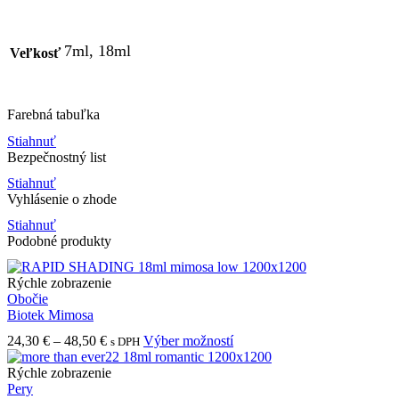
7ml, 18ml
Veľkosť
Farebná tabuľka
Stiahnuť
Bezpečnostný list
Stiahnuť
Vyhlásenie o zhode
Stiahnuť
Podobné produkty
Rýchle zobrazenie
Obočie
Biotek Mimosa
Price
Tento
24,30
€
–
48,50
€
Výber možností
s DPH
range:
produkt
24,30 €
má
Rýchle zobrazenie
through
viacero
Pery