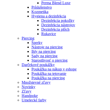
Perma Blend Luxe
Príslušenstvo
Kozmetika
Hygiena a dezinfekcia
Dezinfekcia pokožky
Dezinfekcia nástrojov
Dezinfekcia plôch
Rukavice
Piercing
Šperky
Nástroje na piercing
Ihly na piercing
Sady na piercing
Starostlivosť o piercing
Darčekové poukážky
Poukážka na nákup v eshope
Poukážka na tetovanie
Poukážka na piercing
Množstevné zľavy
Novinky
Zľavy
Handpoke
Umelecké farby