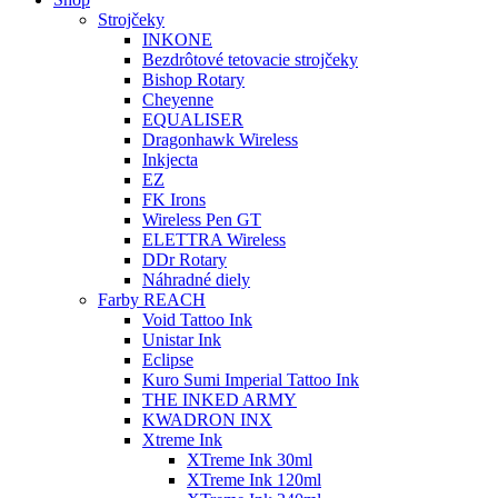
Strojčeky
INKONE
Bezdrôtové tetovacie strojčeky
Bishop Rotary
Cheyenne
EQUALISER
Dragonhawk Wireless
Inkjecta
EZ
FK Irons
Wireless Pen GT
ELETTRA Wireless
DDr Rotary
Náhradné diely
Farby REACH
Void Tattoo Ink
Unistar Ink
Eclipse
Kuro Sumi Imperial Tattoo Ink
THE INKED ARMY
KWADRON INX
Xtreme Ink
XTreme Ink 30ml
XTreme Ink 120ml