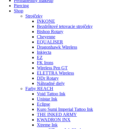
Permanentný makeup
Piercing
Shop
Strojčeky
INKONE
Bezdrôtové tetovacie strojčeky
Bishop Rotary
Cheyenne
EQUALISER
Dragonhawk Wireless
Inkjecta
EZ
FK Irons
Wireless Pen GT
ELETTRA Wireless
DDr Rotary
Náhradné diely
Farby REACH
Void Tattoo Ink
Unistar Ink
Eclipse
Kuro Sumi Imperial Tattoo Ink
THE INKED ARMY
KWADRON INX
Xtreme Ink