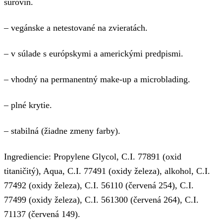
surovín.
– vegánske a netestované na zvieratách.
– v súlade s európskymi a americkými predpismi.
– vhodný na permanentný make-up a microblading.
– plné krytie.
– stabilná (žiadne zmeny farby).
Ingrediencie: Propylene Glycol, C.I. 77891 (oxid
titaničitý), Aqua, C.I. 77491 (oxidy železa), alkohol, C.I.
77492 (oxidy železa), C.I. 56110 (červená 254), C.I.
77499 (oxidy železa), C.I. 561300 (červená 264), C.I.
71137 (červená 149).