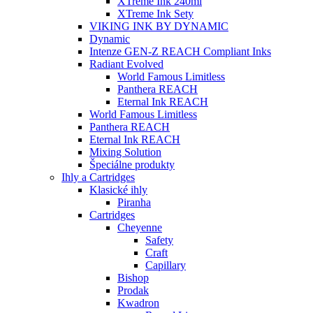
XTreme Ink 240ml
XTreme Ink Sety
VIKING INK BY DYNAMIC
Dynamic
Intenze GEN-Z REACH Compliant Inks
Radiant Evolved
World Famous Limitless
Panthera REACH
Eternal Ink REACH
World Famous Limitless
Panthera REACH
Eternal Ink REACH
Mixing Solution
Špeciálne produkty
Ihly a Cartridges
Klasické ihly
Piranha
Cartridges
Cheyenne
Safety
Craft
Capillary
Bishop
Prodak
Kwadron