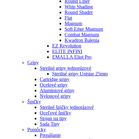
Round Liner
Whip Shading
Round Shader
Flat
Magnum
Soft Edge Magnum
Combat Magnum
Kwadron Balenia
EZ Revolution
ELITE INFINI
EMALLA Eliot Pro
Gripy
Sterilné gripy jednorázové
Sterilné gripy Unistar 25mm
Cartridge gripy
Ocelové gripy
Aluminiové gripy
Nylonové gripy
Špičky
Sterilné špičky jednorázové
Oceľové špičky
Stojan na tipy
Sada Tipy
Pomôcky
Prenášanie