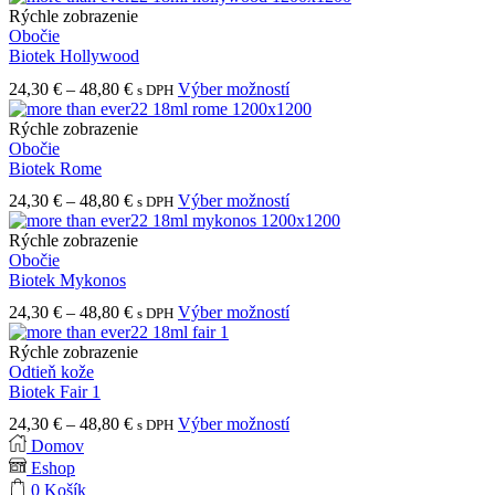
24,30 €
má
Rýchle zobrazenie
through
viacero
Obočie
48,50 €
variantov.
Biotek Hollywood
Možnosti
Price
Tento
24,30
€
–
48,80
€
Výber možností
s DPH
si
range:
produkt
môžete
24,30 €
má
Rýchle zobrazenie
vybrať
through
viacero
Obočie
na
48,80 €
variantov.
Biotek Rome
stránke
Možnosti
produktu.
Price
Tento
24,30
€
–
48,80
€
Výber možností
s DPH
si
range:
produkt
môžete
24,30 €
má
Rýchle zobrazenie
vybrať
through
viacero
Obočie
na
48,80 €
variantov.
Biotek Mykonos
stránke
Možnosti
produktu.
Price
Tento
24,30
€
–
48,80
€
Výber možností
s DPH
si
range:
produkt
môžete
24,30 €
má
Rýchle zobrazenie
vybrať
through
viacero
Odtieň kože
na
48,80 €
variantov.
Biotek Fair 1
stránke
Možnosti
produktu.
Price
Tento
24,30
€
–
48,80
€
Výber možností
s DPH
si
range:
produkt
Domov
môžete
24,30 €
má
Eshop
vybrať
through
viacero
na
0
Košík