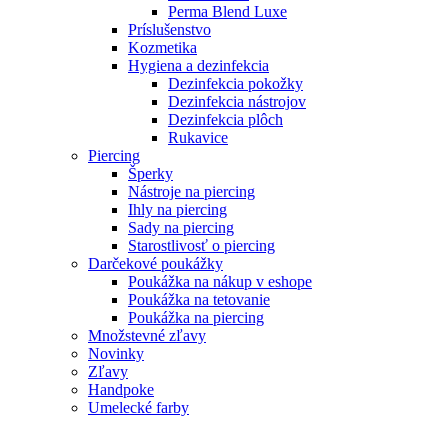
Perma Blend Luxe
Príslušenstvo
Kozmetika
Hygiena a dezinfekcia
Dezinfekcia pokožky
Dezinfekcia nástrojov
Dezinfekcia plôch
Rukavice
Piercing
Šperky
Nástroje na piercing
Ihly na piercing
Sady na piercing
Starostlivosť o piercing
Darčekové poukážky
Poukážka na nákup v eshope
Poukážka na tetovanie
Poukážka na piercing
Množstevné zľavy
Novinky
Zľavy
Handpoke
Umelecké farby