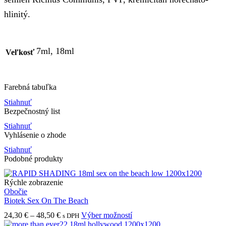
hlinitý.
7ml, 18ml
Veľkosť
Farebná tabuľka
Stiahnuť
Bezpečnostný list
Stiahnuť
Vyhlásenie o zhode
Stiahnuť
Podobné produkty
Rýchle zobrazenie
Obočie
Biotek Sex On The Beach
Price
Tento
24,30
€
–
48,50
€
Výber možností
s DPH
range:
produkt