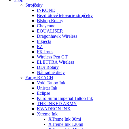
Strojčeky
INKONE
Bezdrôtové tetovacie strojčeky
Bishop Rotary
Cheyenne
EQUALISER
Dragonhawk Wireless
Inkjecta
EZ
FK Irons
Wireless Pen GT
ELETTRA Wireless
DDr Rotary
Náhradné diely
Farby REACH
Void Tattoo Ink
Unistar Ink
Eclipse
Kuro Sumi Imperial Tattoo Ink
THE INKED ARMY
KWADRON INX
Xtreme Ink
XTreme Ink 30ml
XTreme Ink 120ml