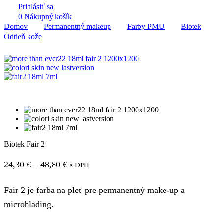
Prihlásiť sa
0
Nákupný košík
Domov
Permanentný makeup
Farby PMU
Biotek
Odtieň kože
Biotek Fair 2
Price
24,30
€
–
48,80
€
s DPH
range:
Fair 2 je farba na pleť pre permanentný make-up a
24,30 €
microblading.
through