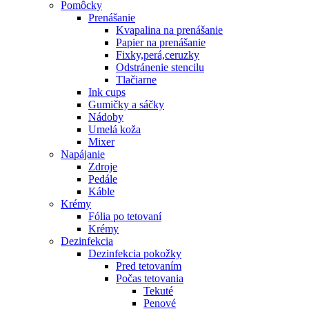
Pomôcky
Prenášanie
Kvapalina na prenášanie
Papier na prenášanie
Fixky,perá,ceruzky
Odstránenie stencilu
Tlačiarne
Ink cups
Gumičky a sáčky
Nádoby
Umelá koža
Mixer
Napájanie
Zdroje
Pedále
Káble
Krémy
Fólia po tetovaní
Krémy
Dezinfekcia
Dezinfekcia pokožky
Pred tetovaním
Počas tetovania
Tekuté
Penové