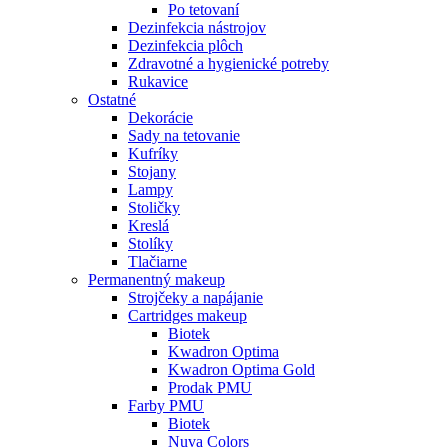
Po tetovaní
Dezinfekcia nástrojov
Dezinfekcia plôch
Zdravotné a hygienické potreby
Rukavice
Ostatné
Dekorácie
Sady na tetovanie
Kufríky
Stojany
Lampy
Stoličky
Kreslá
Stolíky
Tlačiarne
Permanentný makeup
Strojčeky a napájanie
Cartridges makeup
Biotek
Kwadron Optima
Kwadron Optima Gold
Prodak PMU
Farby PMU
Biotek
Nuva Colors