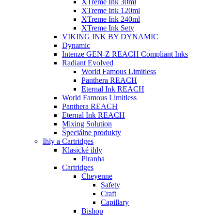
XTreme Ink 30ml
XTreme Ink 120ml
XTreme Ink 240ml
XTreme Ink Sety
VIKING INK BY DYNAMIC
Dynamic
Intenze GEN-Z REACH Compliant Inks
Radiant Evolved
World Famous Limitless
Panthera REACH
Eternal Ink REACH
World Famous Limitless
Panthera REACH
Eternal Ink REACH
Mixing Solution
Špeciálne produkty
Ihly a Cartridges
Klasické ihly
Piranha
Cartridges
Cheyenne
Safety
Craft
Capillary
Bishop