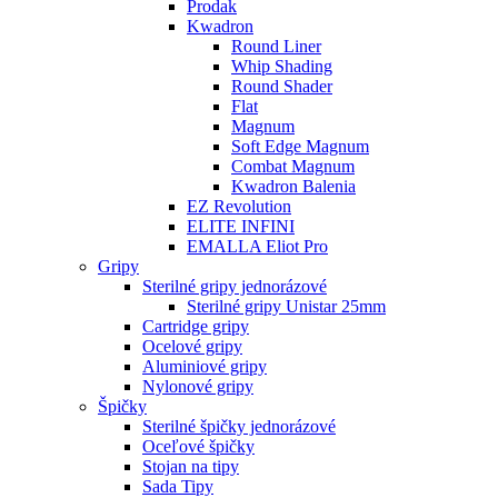
Prodak
Kwadron
Round Liner
Whip Shading
Round Shader
Flat
Magnum
Soft Edge Magnum
Combat Magnum
Kwadron Balenia
EZ Revolution
ELITE INFINI
EMALLA Eliot Pro
Gripy
Sterilné gripy jednorázové
Sterilné gripy Unistar 25mm
Cartridge gripy
Ocelové gripy
Aluminiové gripy
Nylonové gripy
Špičky
Sterilné špičky jednorázové
Oceľové špičky
Stojan na tipy
Sada Tipy