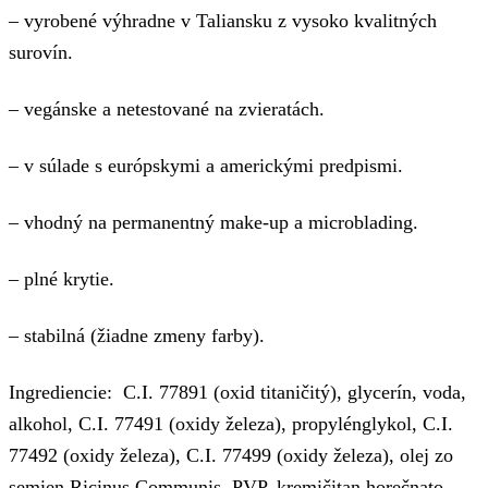
– vyrobené výhradne v Taliansku z vysoko kvalitných
surovín.
– vegánske a netestované na zvieratách.
– v súlade s európskymi a americkými predpismi.
– vhodný na permanentný make-up a microblading.
– plné krytie.
– stabilná (žiadne zmeny farby).
Ingrediencie: C.I. 77891 (oxid titaničitý), glycerín, voda,
alkohol, C.I. 77491 (oxidy železa), propylénglykol, C.I.
77492 (oxidy železa), C.I. 77499 (oxidy železa), olej zo
semien Ricinus Communis, PVP, kremičitan horečnato-