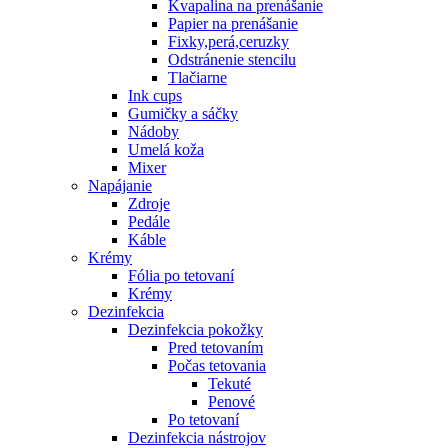
Kvapalina na prenášanie
Papier na prenášanie
Fixky,perá,ceruzky
Odstránenie stencilu
Tlačiarne
Ink cups
Gumičky a sáčky
Nádoby
Umelá koža
Mixer
Napájanie
Zdroje
Pedále
Káble
Krémy
Fólia po tetovaní
Krémy
Dezinfekcia
Dezinfekcia pokožky
Pred tetovaním
Počas tetovania
Tekuté
Penové
Po tetovaní
Dezinfekcia nástrojov