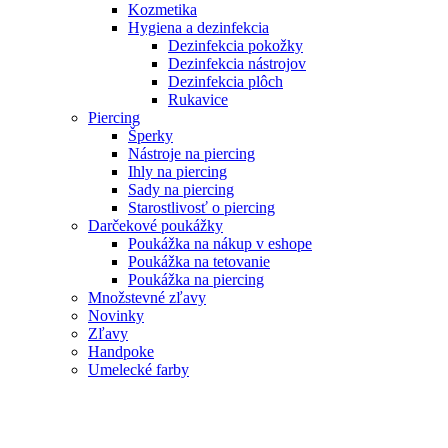
Kozmetika
Hygiena a dezinfekcia
Dezinfekcia pokožky
Dezinfekcia nástrojov
Dezinfekcia plôch
Rukavice
Piercing
Šperky
Nástroje na piercing
Ihly na piercing
Sady na piercing
Starostlivosť o piercing
Darčekové poukážky
Poukážka na nákup v eshope
Poukážka na tetovanie
Poukážka na piercing
Množstevné zľavy
Novinky
Zľavy
Handpoke
Umelecké farby