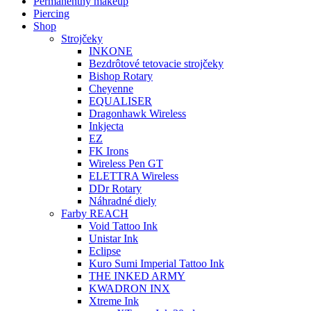
Permanentný makeup
Piercing
Shop
Strojčeky
INKONE
Bezdrôtové tetovacie strojčeky
Bishop Rotary
Cheyenne
EQUALISER
Dragonhawk Wireless
Inkjecta
EZ
FK Irons
Wireless Pen GT
ELETTRA Wireless
DDr Rotary
Náhradné diely
Farby REACH
Void Tattoo Ink
Unistar Ink
Eclipse
Kuro Sumi Imperial Tattoo Ink
THE INKED ARMY
KWADRON INX
Xtreme Ink