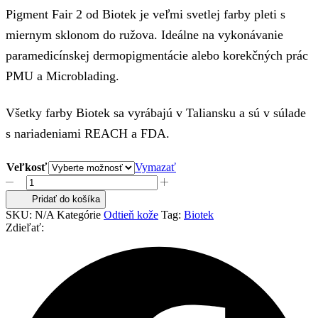
48,80 €
Pigment Fair 2 od Biotek je veľmi svetlej farby pleti s
miernym sklonom do ružova. Ideálne na vykonávanie
paramedicínskej dermopigmentácie alebo korekčných prác
PMU a Microblading.
Všetky farby Biotek sa vyrábajú v Taliansku a sú v súlade
s nariadeniami REACH a FDA.
Veľkosť
Vymazať
množstvo
Biotek
Pridať do košíka
Fair
SKU:
N/A
Kategórie
Odtieň kože
Tag:
Biotek
2
Zdieľať: