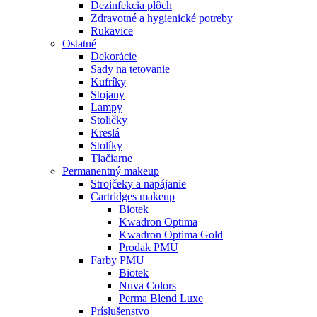
Dezinfekcia plôch
Zdravotné a hygienické potreby
Rukavice
Ostatné
Dekorácie
Sady na tetovanie
Kufríky
Stojany
Lampy
Stoličky
Kreslá
Stolíky
Tlačiarne
Permanentný makeup
Strojčeky a napájanie
Cartridges makeup
Biotek
Kwadron Optima
Kwadron Optima Gold
Prodak PMU
Farby PMU
Biotek
Nuva Colors
Perma Blend Luxe
Príslušenstvo