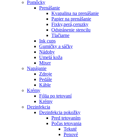
Pomôcky
Prenášanie
Kvapalina na prenášanie
Papier na prenášanie
Fixky,perá,ceruzky
Odstránenie stencilu
Tlačiarne
Ink cups
Gumičky a sáčky
Nádoby
Umelá koža
Mixer
Napájanie
Zdroje
Pedále
Káble
Krémy
Fólia po tetovaní
Krémy
Dezinfekcia
Dezinfekcia pokožky
Pred tetovaním
Počas tetovania
Tekuté
Penové