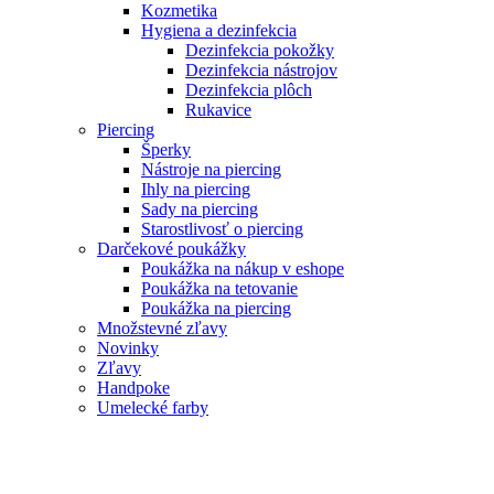
Kozmetika
Hygiena a dezinfekcia
Dezinfekcia pokožky
Dezinfekcia nástrojov
Dezinfekcia plôch
Rukavice
Piercing
Šperky
Nástroje na piercing
Ihly na piercing
Sady na piercing
Starostlivosť o piercing
Darčekové poukážky
Poukážka na nákup v eshope
Poukážka na tetovanie
Poukážka na piercing
Množstevné zľavy
Novinky
Zľavy
Handpoke
Umelecké farby