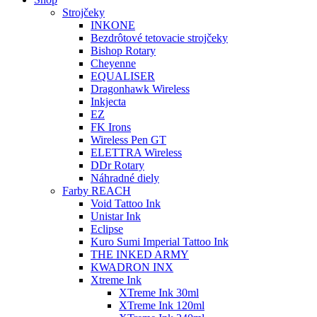
Strojčeky
INKONE
Bezdrôtové tetovacie strojčeky
Bishop Rotary
Cheyenne
EQUALISER
Dragonhawk Wireless
Inkjecta
EZ
FK Irons
Wireless Pen GT
ELETTRA Wireless
DDr Rotary
Náhradné diely
Farby REACH
Void Tattoo Ink
Unistar Ink
Eclipse
Kuro Sumi Imperial Tattoo Ink
THE INKED ARMY
KWADRON INX
Xtreme Ink
XTreme Ink 30ml
XTreme Ink 120ml