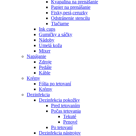
Kvapalina na prenášanie
Papier na prenášanie
Fixky,perá,ceruzky
Odstránenie stencilu
Tlačiarne
Ink cups
Gumičky a sáčky
Nádoby
Umelá koža
Mixer
Napájanie
Zdroje
Pedále
Káble
Krémy
Fólia po tetovaní
Krémy
Dezinfekcia
Dezinfekcia pokožky
Pred tetovaním
Počas tetovania
Tekuté
Penové
Po tetovaní
Dezinfekcia nástrojov