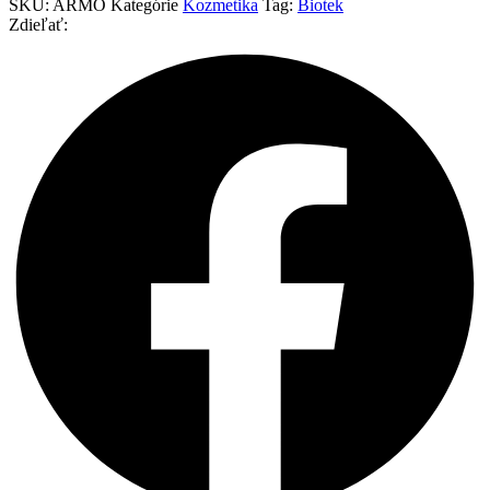
SKU:
ARMO
Kategórie
Kozmetika
Tag:
Biotek
Zdieľať: