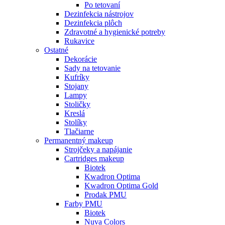
Po tetovaní
Dezinfekcia nástrojov
Dezinfekcia plôch
Zdravotné a hygienické potreby
Rukavice
Ostatné
Dekorácie
Sady na tetovanie
Kufríky
Stojany
Lampy
Stoličky
Kreslá
Stolíky
Tlačiarne
Permanentný makeup
Strojčeky a napájanie
Cartridges makeup
Biotek
Kwadron Optima
Kwadron Optima Gold
Prodak PMU
Farby PMU
Biotek
Nuva Colors