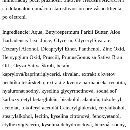
mimoriadny pocit pružnosti. Šikovné vrecúška ARMONY
sú dokonalou domácou starostlivosťou pre vášho klienta
po ošetrení.
Ingrediencie: Aqua, Butyrospermum Parkii Butter, Aloe
Barbadensis Leaf Juice, Glycerin, GlycerylStearate,
Cetearyl Alcohol, Dicaprylyl Ether, Panthenol, Zinc Oxid,
Hersypgium Oxid, Prusciil, PrunusGonus za Sativa Bran
Oil , Oryza Sativa škrob, betaín,
kaprylová/kaprintriglycerid, skvalán, extrakt z kvetov
nechtíka lekárskeho, extrakt z kvetov harmančeka recutita,
hyaluronát sodný, kyselina glycyrrhetinová, sodná soľ
karboxymetyl beta-glukán, bisabolol, alantoín, tokoferyl
acetolát, tokoferyl acetolát Cetearylglukozid, cetylalkohol,
stearylalkohol, lecitín, kyselina citrónová, fenoxyetanol,
etylhexylglycerín, kyselina dehydrooctová, benzoát sodný,