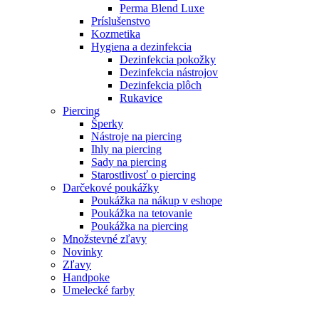
Perma Blend Luxe
Príslušenstvo
Kozmetika
Hygiena a dezinfekcia
Dezinfekcia pokožky
Dezinfekcia nástrojov
Dezinfekcia plôch
Rukavice
Piercing
Šperky
Nástroje na piercing
Ihly na piercing
Sady na piercing
Starostlivosť o piercing
Darčekové poukážky
Poukážka na nákup v eshope
Poukážka na tetovanie
Poukážka na piercing
Množstevné zľavy
Novinky
Zľavy
Handpoke
Umelecké farby