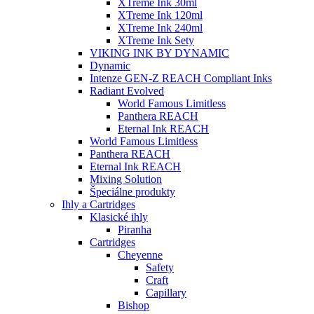
XTreme Ink 30ml
XTreme Ink 120ml
XTreme Ink 240ml
XTreme Ink Sety
VIKING INK BY DYNAMIC
Dynamic
Intenze GEN-Z REACH Compliant Inks
Radiant Evolved
World Famous Limitless
Panthera REACH
Eternal Ink REACH
World Famous Limitless
Panthera REACH
Eternal Ink REACH
Mixing Solution
Špeciálne produkty
Ihly a Cartridges
Klasické ihly
Piranha
Cartridges
Cheyenne
Safety
Craft
Capillary
Bishop