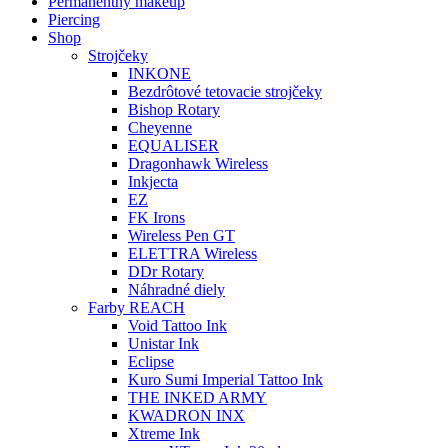
Permanentný makeup
Piercing
Shop
Strojčeky
INKONE
Bezdrôtové tetovacie strojčeky
Bishop Rotary
Cheyenne
EQUALISER
Dragonhawk Wireless
Inkjecta
EZ
FK Irons
Wireless Pen GT
ELETTRA Wireless
DDr Rotary
Náhradné diely
Farby REACH
Void Tattoo Ink
Unistar Ink
Eclipse
Kuro Sumi Imperial Tattoo Ink
THE INKED ARMY
KWADRON INX
Xtreme Ink