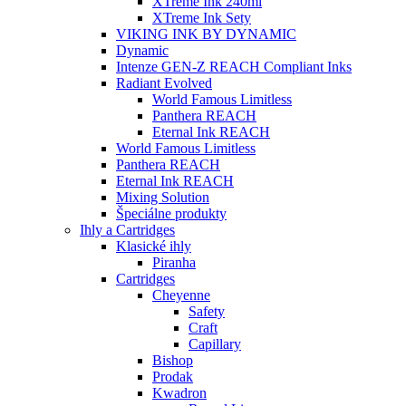
XTreme Ink 240ml
XTreme Ink Sety
VIKING INK BY DYNAMIC
Dynamic
Intenze GEN-Z REACH Compliant Inks
Radiant Evolved
World Famous Limitless
Panthera REACH
Eternal Ink REACH
World Famous Limitless
Panthera REACH
Eternal Ink REACH
Mixing Solution
Špeciálne produkty
Ihly a Cartridges
Klasické ihly
Piranha
Cartridges
Cheyenne
Safety
Craft
Capillary
Bishop
Prodak
Kwadron