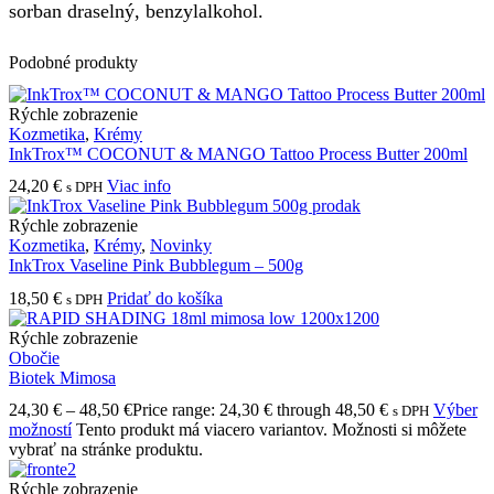
sorban draselný, benzylalkohol.
Podobné produkty
Rýchle zobrazenie
Kozmetika
,
Krémy
InkTrox™ COCONUT & MANGO Tattoo Process Butter 200ml
24,20
€
Viac info
s DPH
Rýchle zobrazenie
Kozmetika
,
Krémy
,
Novinky
InkTrox Vaseline Pink Bubblegum – 500g
18,50
€
Pridať do košíka
s DPH
Rýchle zobrazenie
Obočie
Biotek Mimosa
24,30
€
–
48,50
€
Price range: 24,30 € through 48,50 €
Výber
s DPH
možností
Tento produkt má viacero variantov. Možnosti si môžete
vybrať na stránke produktu.
Rýchle zobrazenie