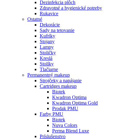
Dezinfekcia plôch
Zdravotné a hygienické potreby
Rukavice
Ostatné
Dekorácie
Sady na tetovanie
Kufríky
Stojany
Lampy
Stoličky
Kreslá
Stolíky
Tlačiarne
Permanentný makeup
Strojčeky a napájanie
Cartridges makeup
Biotek
Kwadron Optima
Kwadron Optima Gold
Prodak PMU
Farby PMU
Biotek
Nuva Colors
Perma Blend Luxe
Príslušenstvo