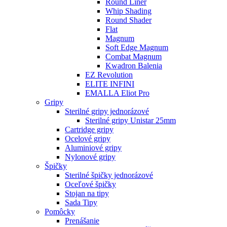
Round Liner
Whip Shading
Round Shader
Flat
Magnum
Soft Edge Magnum
Combat Magnum
Kwadron Balenia
EZ Revolution
ELITE INFINI
EMALLA Eliot Pro
Gripy
Sterilné gripy jednorázové
Sterilné gripy Unistar 25mm
Cartridge gripy
Ocelové gripy
Aluminiové gripy
Nylonové gripy
Špičky
Sterilné špičky jednorázové
Oceľové špičky
Stojan na tipy
Sada Tipy
Pomôcky
Prenášanie