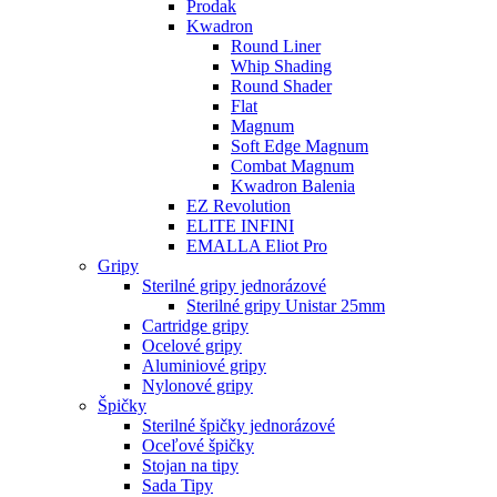
Prodak
Kwadron
Round Liner
Whip Shading
Round Shader
Flat
Magnum
Soft Edge Magnum
Combat Magnum
Kwadron Balenia
EZ Revolution
ELITE INFINI
EMALLA Eliot Pro
Gripy
Sterilné gripy jednorázové
Sterilné gripy Unistar 25mm
Cartridge gripy
Ocelové gripy
Aluminiové gripy
Nylonové gripy
Špičky
Sterilné špičky jednorázové
Oceľové špičky
Stojan na tipy
Sada Tipy